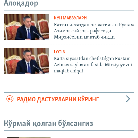
Алоқадор
КУН МАВЗУЛАРИ
Катта сиёсатдан четлатилган Рустам
Азимов сайлов арафасида
Мирзиёевни мақтаб чиқди
LOTIN
Katta siyosatdan chetlatilgan Rustam
Azimov saylov arafasida Mirziyoyevni
maqtab chiqdi
РАДИО ДАСТУРЛАРНИ КЎРИНГ
Кўрмай қолган бўлсангиз