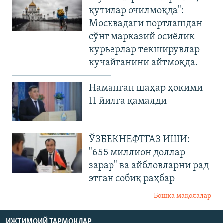
қутилар очилмоқда":
Москвадаги портлашдан
сўнг марказий осиёлик
курьерлар текширувлар
кучайганини айтмоқда.
Наманган шаҳар ҳокими
11 йилга қамалди
ЎЗБЕКНЕФТГАЗ ИШИ:
"655 миллион доллар
зарар" ва айбловларни рад
этган собиқ раҳбар
Бошқа мақолалар
ИЖТИМОИЙ ТАРМОҚЛАР