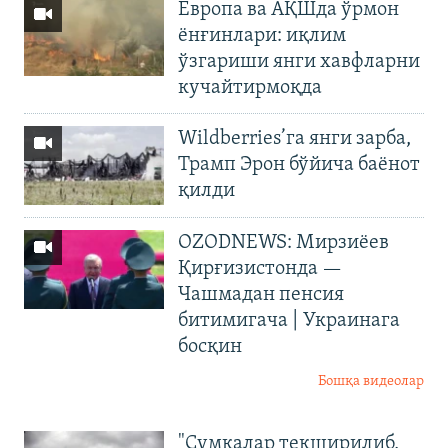
Европа ва АҚШда ўрмон
ёнғинлари: иқлим
ўзгариши янги хавфларни
кучайтирмоқда
Wildberries’га янги зарба,
Трамп Эрон бўйича баёнот
қилди
OZODNEWS: Мирзиёев
Қирғизистонда —
Чашмадан пенсия
битимигача | Украинага
босқин
Бошқа видеолар
"Сумкалар текширилиб,