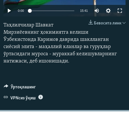
0:00
15:41
Бевосита линк
Таҳлилчилар Шавкат
Мирзиёевнинг ҳокимиятга келиши
Ўзбекистонда Каримов даврида шаклланган
сиёсий элита - маҳаллий кланлар ва гуруҳлар
ўртасидаги муроса - мураккаб келишувларнинг
натижаси, деб ишонишади.
Ўртоқлашинг
VPNсиз ўқиш