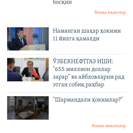
босқин
Бошқа видеолар
Наманган шаҳар ҳокими
11 йилга қамалди
ЎЗБЕКНЕФТГАЗ ИШИ:
"655 миллион доллар
зарар" ва айбловларни рад
этган собиқ раҳбар
"Шармандали ҳокимлар?"
Бошқа мақолалар