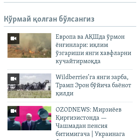
Кўрмай қолган бўлсангиз
Европа ва АҚШда ўрмон
ёнғинлари: иқлим
ўзгариши янги хавфларни
кучайтирмоқда
Wildberries’га янги зарба,
Трамп Эрон бўйича баёнот
қилди
OZODNEWS: Мирзиёев
Қирғизистонда —
Чашмадан пенсия
битимигача | Украинага