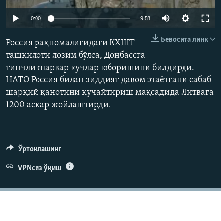
Auto
0:00
9:58
240p
Бевосита линк
Россия раҳномалигидаги КХШТ
360p
ташкилоти лозим бўлса, Донбассга
тинчликпарвар кучлар юборишини билдирди.
480p
Auto
240p
360p
480p
НАТО Россия билан зиддият давом этаётгани сабаб
720p
шарқий қанотини кучайтириш мақсадида Литвага
720p
1080p
1080p
1200 аскар жойлаштирди.
Ўртоқлашинг
VPNсиз ўқиш