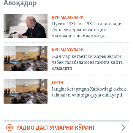
Алоқадор
КУН МАВЗУЛАРИ
Путин "ДХР" ва "ЛХР"ни тан олди.
Дунё лидерлари санкция
имзолашга шайланмоқда
КУН МАВЗУЛАРИ
Жанглар кетаётган Харьковдаги
ўзбек талабалари ватанига қайта
олмаяпти
LOTIN
Janglar ketayotgan Xarkovdagi o‘zbek
talabalari vataniga qayta olmayapti
РАДИО ДАСТУРЛАРНИ КЎРИНГ