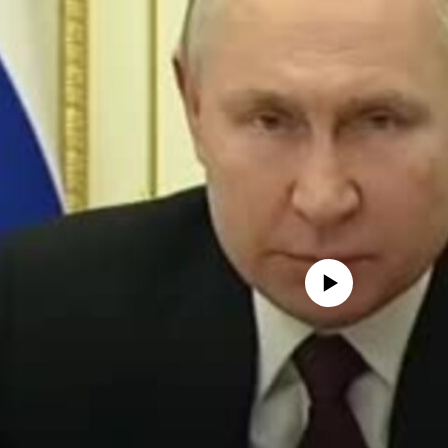
Айни дамда медиа-манба мавжу