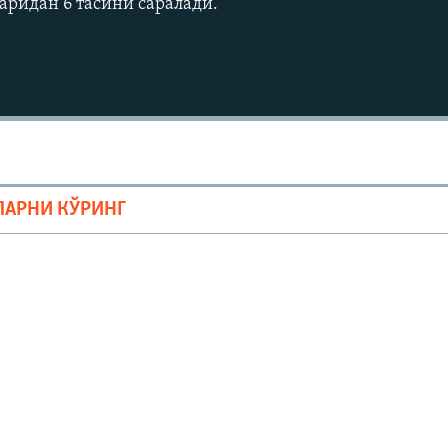
аридан 6 тасини саралади.
ЛАРНИ КЎРИНГ
Auto
240p
360p
720p
1080p