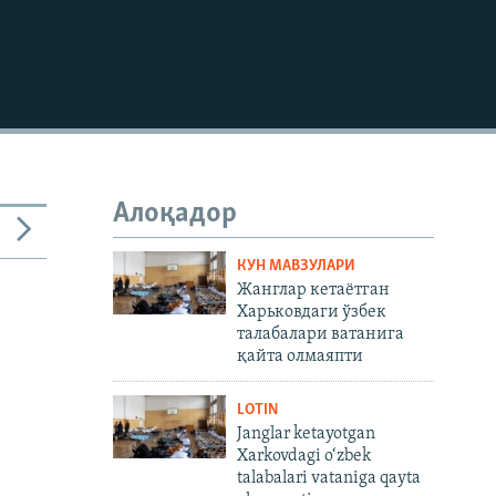
720p
1080p
Алоқадор
КУН МАВЗУЛАРИ
Жанглар кетаётган
Харьковдаги ўзбек
талабалари ватанига
қайта олмаяпти
LOTIN
480p
Janglar ketayotgan
Xarkovdagi o‘zbek
talabalari vataniga qayta