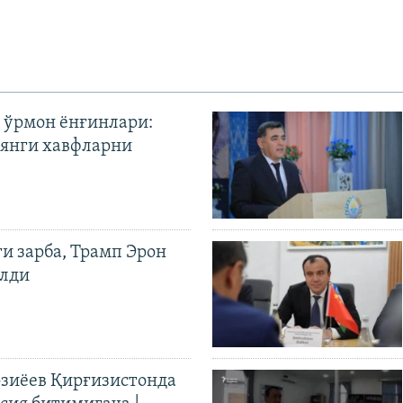
 ўрмон ёнғинлари:
янги хавфларни
ги зарба, Трамп Эрон
илди
иёев Қирғизистонда