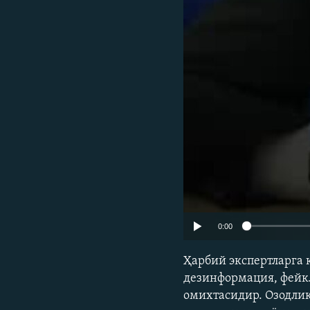
0:00
Ҳарбий экспертларга 
дезинформация, фейкл
омихтасидир. Озодли