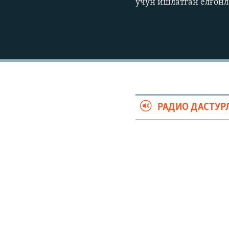
учун ишлатган ёлғонл
РАДИО ДАСТУР