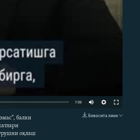
Auto
7:09
240p
Бевосита линк
эмас”, балки
КИРИТИШ (EMBED)
360p
катлари
 урушни оқлаш
480p