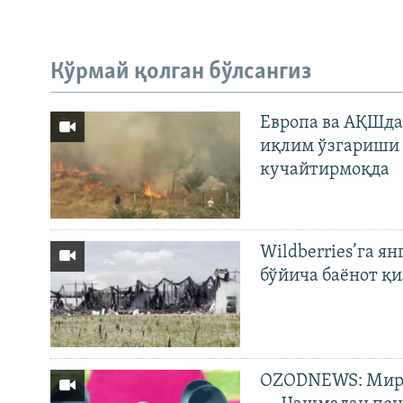
Кўрмай қолган бўлсангиз
Европа ва АҚШда
иқлим ўзгариши 
кучайтирмоқда
Wildberries’га ян
бўйича баёнот қ
OZODNEWS: Мирз