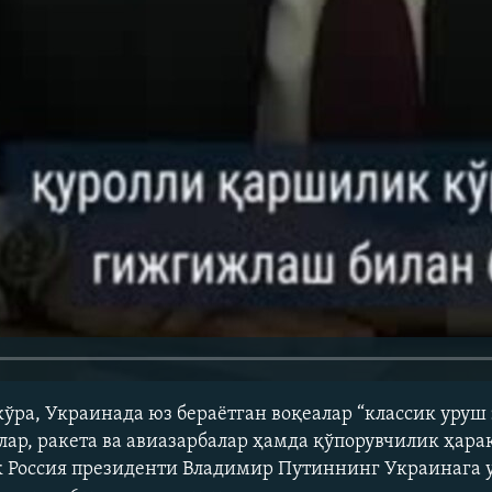
кўра, Украинада юз бераётган воқеалар “классик уруш 
ар, ракета ва авиазарбалар ҳамда қўпорувчилик ҳара
к Россия президенти Владимир Путиннинг Украинага