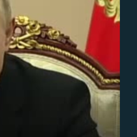
д эмас