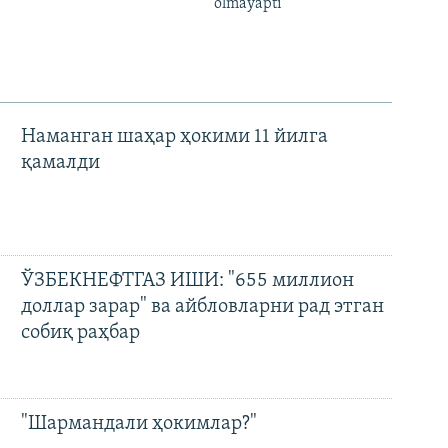
olmayapti
Наманган шаҳар ҳокими 11 йилга
қамалди
ЎЗБЕКНЕФТГАЗ ИШИ: "655 миллион
доллар зарар" ва айбловларни рад этган
собиқ раҳбар
"Шармандали ҳокимлар?"