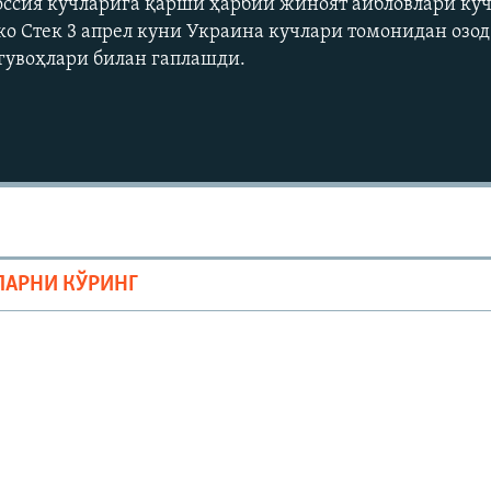
оссия кучларига қарши ҳарбий жиноят айбловлари ку
о Стек 3 апрел куни Украина кучлари томонидан озо
 гувоҳлари билан гаплашди.
Auto
240p
360p
ЛАРНИ КЎРИНГ
720p
1080p