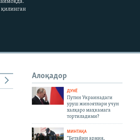
чаймоқда.
д қилинган
480p
720p
1080p
480p
Алоқадор
ДУНË
Путин Украинадаги
уруш жиноятлари учун
халқаро маҳкамага
тортиладими?
МИНТАҚА
“Бетайин армия,