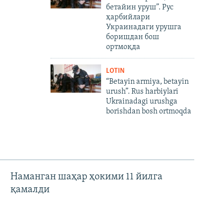
бетайин уруш”. Рус
ҳарбийлари
Украинадаги урушга
боришдан бош
ортмоқда
LOTIN
“Betayin armiya, betayin
urush”. Rus harbiylari
Ukrainadagi urushga
borishdan bosh ortmoqda
Наманган шаҳар ҳокими 11 йилга
қамалди