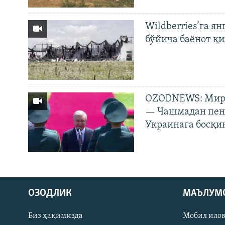
Wildberries’га ян
бўйича баёнот қ
OZODNEWS: Мирз
— Чашмадан пенс
Украинага босқи
На русском
ОЗОДЛИК
МАЪЛУМ
ИЖТИМОИЙ ТАРМОҚЛАР
Биз ҳақимизда
Мобил ило