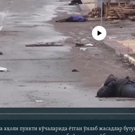
Айни дамда медиа-манба мавжу
а аҳоли пункти кўчаларида ëтган ўнлаб жасадлар буту