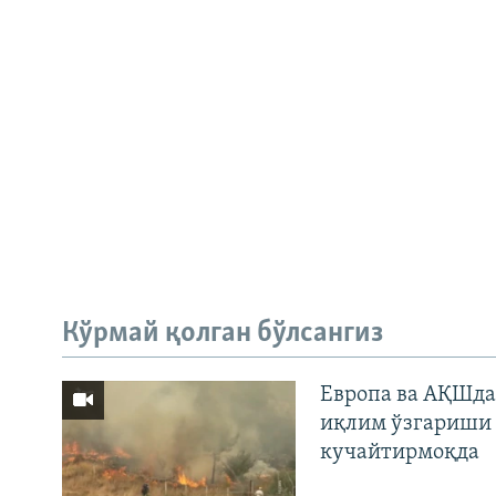
Кўрмай қолган бўлсангиз
Европа ва АҚШда
иқлим ўзгариши 
кучайтирмоқда