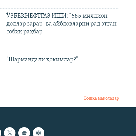
ЎЗБЕКНЕФТГАЗ ИШИ: "655 миллион
доллар зарар" ва айбловларни рад этган
собиқ раҳбар
"Шармандали ҳокимлар?"
Бошқа мақолалар