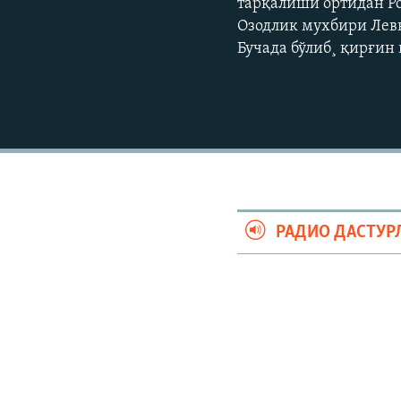
тарқалиши ортидан Р
Озодлик мухбири Левк
Бучада бўлиб¸ қирғин
РАДИО ДАСТУР