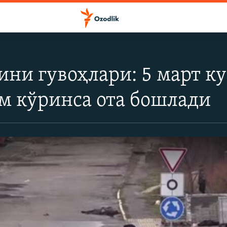
ини гувоҳлари: 5 март к
м кўринса ота бошлади