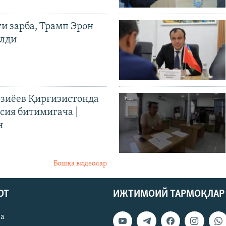
ги зарба, Трамп Эрон
илди
иёев Қирғизистонда
ия битимигача |
н
Бошқа видеолар
ОТ
ИЖТИМОИЙ ТАРМОҚЛАР
ва