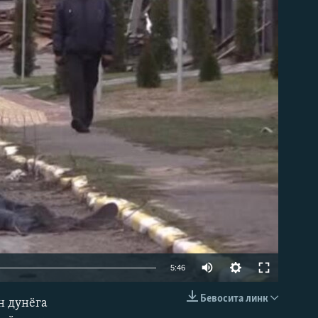
д эмас
Auto
5:46
240p
Бевосита линк
н дунëга
КИРИТИШ (EMBED)
360p