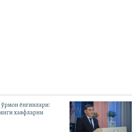
 ўрмон ёнғинлари:
янги хавфларни