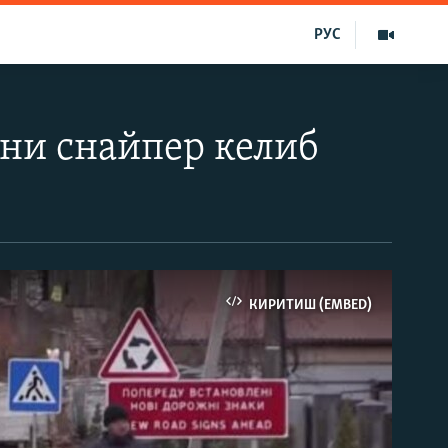
РУС
уни снайпер келиб
КИРИТИШ (EMBED)