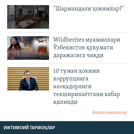
"Шармандали ҳокимлар?"
Wildberries муаммолари
Ўзбекистон ҳукумати
даражасига чиқди
10 туман ҳокими
коррупцияга
алоқадорлиги
текширилаётгани хабар
қилинди
Бошқа мақолалар
ИЖТИМОИЙ ТАРМОҚЛАР