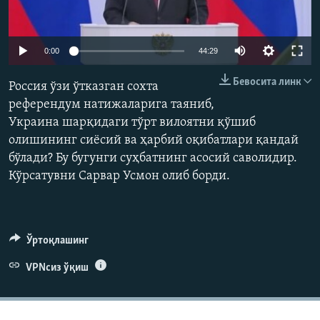
Auto
0:00
44:29
240p
Бевосита линк
Россия ўзи ўтказган сохта
360p
референдум натижаларига таяниб,
Украина шарқидаги тўрт вилоятни қўшиб
480p
Auto
240p
360p
480p
олишининг сиёсий ва ҳарбий оқибатлари қандай
720p
бўлади? Бу бугунги суҳбатнинг асосий саволидир.
720p
1080p
1080p
Кўрсатувни Сарвар Усмон олиб борди.
Ўртоқлашинг
VPNсиз ўқиш