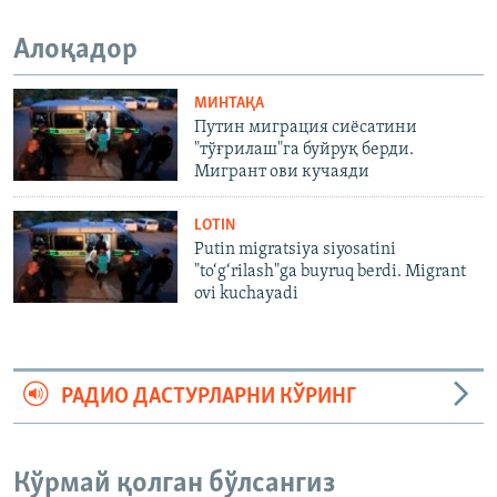
Алоқадор
МИНТАҚА
Путин миграция сиёсатини
"тўғрилаш"га буйруқ берди.
Мигрант ови кучаяди
LOTIN
Putin migratsiya siyosatini
"to‘g‘rilash"ga buyruq berdi. Migrant
ovi kuchayadi
РАДИО ДАСТУРЛАРНИ КЎРИНГ
Кўрмай қолган бўлсангиз