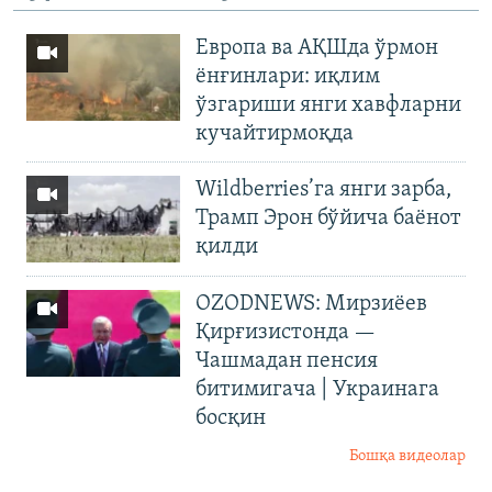
Европа ва АҚШда ўрмон
ёнғинлари: иқлим
ўзгариши янги хавфларни
кучайтирмоқда
Wildberries’га янги зарба,
Трамп Эрон бўйича баёнот
қилди
OZODNEWS: Мирзиёев
Қирғизистонда —
Чашмадан пенсия
битимигача | Украинага
босқин
Бошқа видеолар