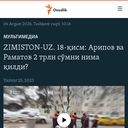
Линклар
Бош
мавзуларга
06 Avgust 2026, Toshkent vaqti: 10:16
ўтинг
OZODLIK SURISHTIRUVLARI
Асосий
МУЛЬТИМЕДИА
OZODVIDEO
навигацияга
ZIMISTON-UZ. 18-қисм: Арипов ва
ўтинг
OZODARXIV
Қидиришга
Раматов 2 трлн сўмни нима
ўтинг
қилди?
На русском
Yanvar 25, 2023
ИЖТИМОИЙ ТАРМОҚЛАР
Айни дамда медиа-манба мавжуд эмас
Озодлик бошқа тилларда