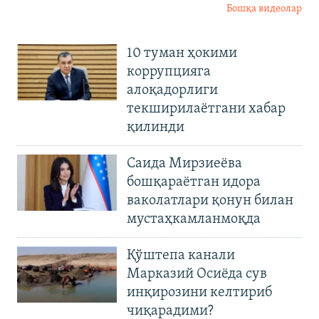
Бошқа видеолар
10 туман ҳокими
коррупцияга
алоқадорлиги
текширилаётгани хабар
қилинди
Саида Мирзиеёва
бошқараётган идора
ваколатлари қонун билан
мустаҳкамланмоқда
Қўштепа канали
Марказий Осиёда сув
инқирозини келтириб
чиқарадими?