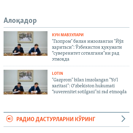
Алоқадор
КУН МАВЗУЛАРИ
"Газпром" билан имзоланган "Йўл
харитаси": Ўзбекистон ҳукумати
“суверенитет сотилгани"ни рад
этмоқда
LOTIN
"Gazprom" bilan imzolangan "Yo‘l
xaritasi": O‘zbekiston hukumati
“suverenitet sotilgani"ni rad etmoqda
РАДИО ДАСТУРЛАРНИ КЎРИНГ