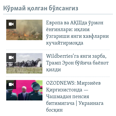
Кўрмай қолган бўлсангиз
Европа ва АҚШда ўрмон
ёнғинлари: иқлим
ўзгариши янги хавфларни
кучайтирмоқда
Wildberries’га янги зарба,
Трамп Эрон бўйича баёнот
қилди
OZODNEWS: Мирзиёев
Қирғизистонда —
Чашмадан пенсия
битимигача | Украинага
босқин