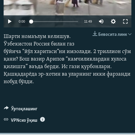
Auto
0:00
11:49
240p
Бевосита линк
Шарти номаълум келишув.
360p
Ўзбекистон Россия билан газ
бўйича “йўл харитаси”ни имзолади. 2 триллион сўм
480p
Auto
240p
360p
480p
қани? Бош вазир Арипов “камчиликлардан хулоса
720p
қилишга” ваъда берди. Ис гази қурбонлари.
720p
1080p
1080p
Қашқадарёда эр-хотин ва уларнинг икки фарзанди
нобуд бўлди.
Ўртоқлашинг
VPNсиз ўқиш