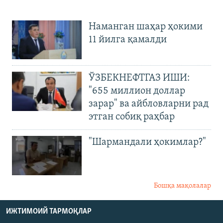
Наманган шаҳар ҳокими
11 йилга қамалди
ЎЗБЕКНЕФТГАЗ ИШИ:
"655 миллион доллар
зарар" ва айбловларни рад
этган собиқ раҳбар
"Шармандали ҳокимлар?"
Бошқа мақолалар
ИЖТИМОИЙ ТАРМОҚЛАР