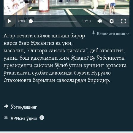
Auto
0:00
51:10
240p
Бевосита линк
Агар кечаги сайлов ҳақида бирор
360p
нарса ёзар бўлсангиз ва уни,
масалан, “Ошкора сайлов қиссаси”, деб атасангиз,
480p
Auto
240p
360p
480p
унинг бош қаҳрамони ким бўлади? Бу Ўзбекистон
720p
президенти сайлови бўлиб ўтган куннинг эртасига
720p
ўтказилган суҳбат давомида ёзувчи Нурулло
Отахоновга берилган саволлардан биридир.
Ўртоқлашинг
VPNсиз ўқиш