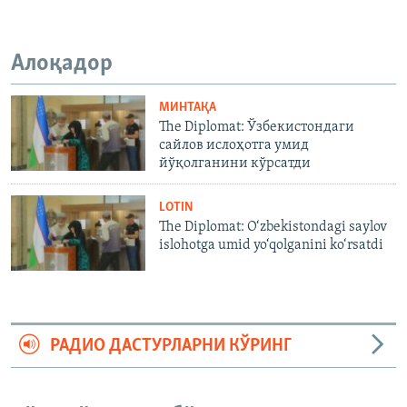
Алоқадор
МИНТАҚА
The Diplomat: Ўзбекистондаги
сайлов ислоҳотга умид
йўқолганини кўрсатди
LOTIN
The Diplomat: O‘zbekistondagi saylov
islohotga umid yo‘qolganini ko‘rsatdi
РАДИО ДАСТУРЛАРНИ КЎРИНГ