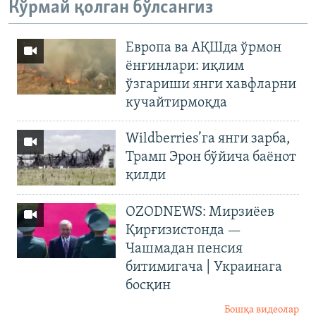
Кўрмай қолган бўлсангиз
Европа ва АҚШда ўрмон
ёнғинлари: иқлим
ўзгариши янги хавфларни
кучайтирмоқда
Wildberries’га янги зарба,
Трамп Эрон бўйича баёнот
қилди
OZODNEWS: Мирзиёев
Қирғизистонда —
Чашмадан пенсия
битимигача | Украинага
босқин
Бошқа видеолар