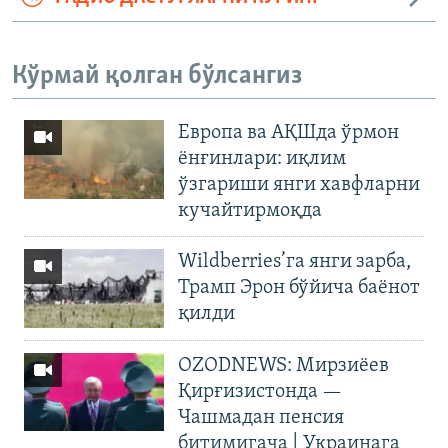
Кўрмай қолган бўлсангиз
Европа ва АҚШда ўрмон
ёнғинлари: иқлим
ўзгариши янги хавфларни
кучайтирмоқда
Wildberries’га янги зарба,
Трамп Эрон бўйича баёнот
қилди
OZODNEWS: Мирзиёев
Қирғизистонда —
Чашмадан пенсия
битимигача | Украинага