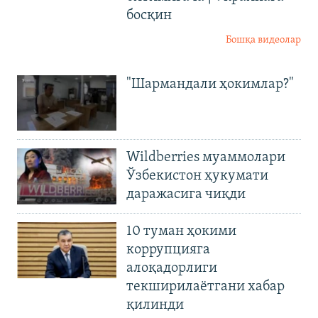
босқин
Бошқа видеолар
"Шармандали ҳокимлар?"
Wildberries муаммолари
Ўзбекистон ҳукумати
даражасига чиқди
10 туман ҳокими
коррупцияга
алоқадорлиги
текширилаётгани хабар
қилинди