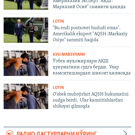
Америкалик эксперт "АҚШ-
Марказий Осиё" саммити ҳақида
LOTIN
"Bu endi postsovet hududi emas".
Amerikalik ekspert "AQSH-Markaziy
Osiyo" sammiti haqida
КУН МАВЗУЛАРИ
Ўзбек муҳожирлари АҚШ
ҳукуматини судга берди. Улар
камситишлардан шикоят қилмоқда
LOTIN
O‘zbek muhojirlari AQSH hukumatini
sudga berdi. Ular kamsitishlardan
shikoyat qilmoqda
РАДИО ДАСТУРЛАРНИ КЎРИНГ