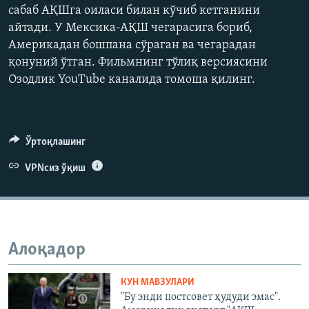
сабаб АҚШга оиласи билан кўчиб кетганини
480p
айтади. У Мексика-АҚШ чегарасига бориб,
720p
Америкадан бошпана сўраган ва чегарадан
1080p
қонуний ўтган. Фильмнинг тўлиқ версиясини
Озодлик YouTube каналида томоша қилинг.
Auto
240p
360p
480p
Ўртоқлашинг
720p
1080p
VPNсиз ўқиш
Алоқадор
КУН МАВЗУЛАРИ
"Бу энди постсовет ҳудуди эмас".