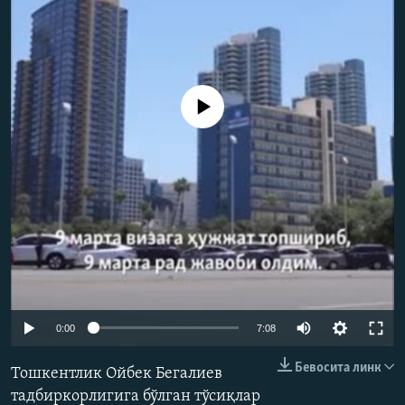
Айни дамда медиа-манба мавжуд эмас
Auto
0:00
7:08
240p
Бевосита линк
Тошкентлик Ойбек Бегалиев
360p
тадбиркорлигига бўлган тўсиқлар