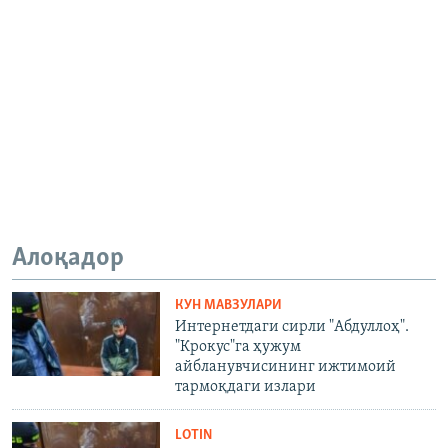
Алоқадор
КУН МАВЗУЛАРИ
Интернетдаги сирли "Абдуллоҳ".
"Крокус"га ҳужум
айбланувчисининг ижтимоий
тармоқдаги излари
LOTIN