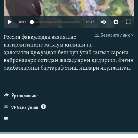
Auto
0:00
16:37
240p
Бевосита линк
Россия фавқулодда вазиятлар
360p
вазирлигининг маълум қилишича,
ҳалокатли ҳужумдан беш кун ўтиб санъат саройи
480p
Auto
240p
360p
480p
вайроналари остидан жасадларни қидириш, ёнғин
720p
оқибатларини бартараф этиш ишлари якунланган.
720p
1080p
1080p
Ўртоқлашинг
VPNсиз ўқиш