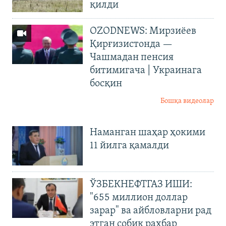
қилди
OZODNEWS: Мирзиёев
Қирғизистонда —
Чашмадан пенсия
битимигача | Украинага
босқин
Бошқа видеолар
Наманган шаҳар ҳокими
11 йилга қамалди
ЎЗБЕКНЕФТГАЗ ИШИ:
"655 миллион доллар
зарар" ва айбловларни рад
этган собиқ раҳбар