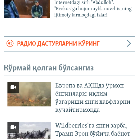
Internetdagi sirli "Abdulloh".
"Krokus"ga hujum ayblanuvchisining
ijtimoiy tarmoqdagi izlari
РАДИО ДАСТУРЛАРНИ КЎРИНГ
Кўрмай қолган бўлсангиз
Европа ва АҚШда ўрмон
ёнғинлари: иқлим
ўзгариши янги хавфларни
кучайтирмоқда
Wildberries’га янги зарба,
Трамп Эрон бўйича баёнот