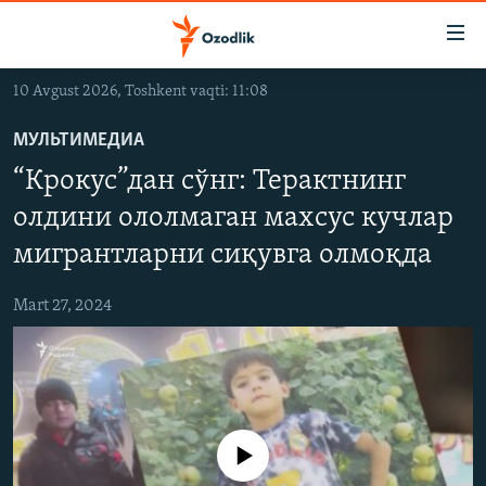
Линклар
Бош
мавзуларга
10 Avgust 2026, Toshkent vaqti: 11:08
ўтинг
OZODLIK SURISHTIRUVLARI
Асосий
МУЛЬТИМЕДИА
OZODVIDEO
навигацияга
“Крокус”дан сўнг: Терактнинг
ўтинг
OZODARXIV
Қидиришга
олдини ололмаган махсус кучлар
ўтинг
мигрантларни сиқувга олмоқда
На русском
Mart 27, 2024
ИЖТИМОИЙ ТАРМОҚЛАР
Айни дамда медиа-манба мавжуд эмас
Озодлик бошқа тилларда