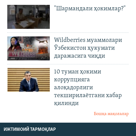
"Шармандали ҳокимлар?"
Wildberries муаммолари
Ўзбекистон ҳукумати
даражасига чиқди
10 туман ҳокими
коррупцияга
алоқадорлиги
текширилаётгани хабар
қилинди
Бошқа мақолалар
ИЖТИМОИЙ ТАРМОҚЛАР