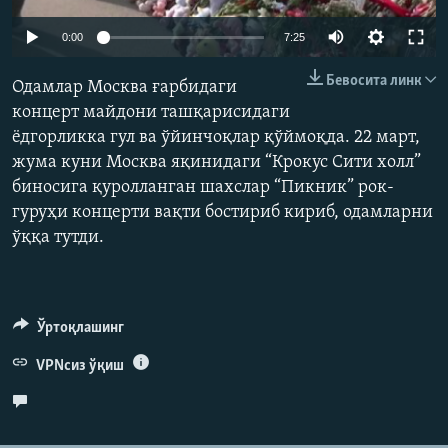
Auto
0:00
7:25
240p
Бевосита линк
Одамлар Москва ғарбидаги
360p
концерт майдони ташқарисидаги
ёдгорликка гул ва ўйинчоқлар қўймоқда. 22 март,
480p
Auto
240p
360p
480p
жума куни Москва яқинидаги “Крокус Сити холл”
720p
биносига қуролланган шахслар “Пикник” рок-
720p
гуруҳи концерти вақти бостириб кириб, одамларни
ўққа тутди.
Ўртоқлашинг
VPNсиз ўқиш