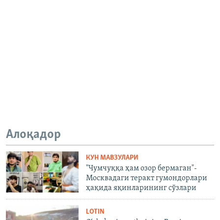
Алоқадор
КУН МАВЗУЛАРИ
"Чумчуққа ҳам озор бермаган"-
Москвадаги теракт гумондорлари
ҳақида яқинларининг сўзлари
LOTIN