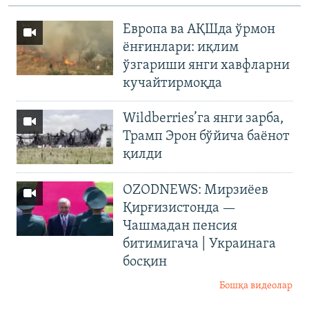
Европа ва АҚШда ўрмон
ёнғинлари: иқлим
ўзгариши янги хавфларни
кучайтирмоқда
Wildberries’га янги зарба,
Трамп Эрон бўйича баёнот
қилди
OZODNEWS: Мирзиёев
Қирғизистонда —
Чашмадан пенсия
битимигача | Украинага
босқин
Бошқа видеолар