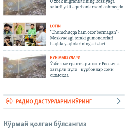
O‘zbek migrantlarining Rossiyaga
xatarli yo‘li - qurbonlar soni oshmoqda
LOTIN
"Chumchuqqa ham ozor bermagan"-
Moskvadagi terakt gumondorlari
haqida yaqinlarining so‘zlari
КУН МАВЗУЛАРИ
Ўзбек мигрантларининг Россияга
хатарли йўли - қурбонлар сони
ошмоқда
РАДИО ДАСТУРЛАРНИ КЎРИНГ
Кўрмай қолган бўлсангиз