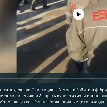
Айни дамда медиа-манба мавжу
иркатига қарашли Олмалиқдаги 3-мисни бойитиш фабр
стонлик ишчилари 8 апрель куни стихияли иш ташла
буён маошсиз қолаётганларидан шикоят қилишмоқда.