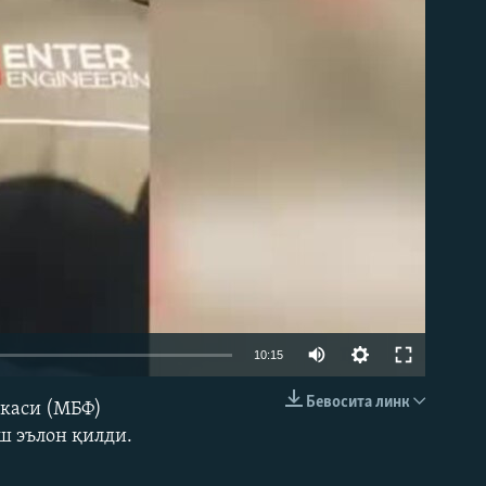
д эмас
Auto
10:15
240p
Бевосита линк
икаси (МБФ)
КИРИТИШ (EMBED)
360p
ш эълон қилди.
480p