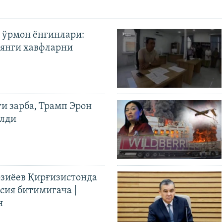
 ўрмон ёнғинлари:
янги хавфларни
ги зарба, Трамп Эрон
илди
иёев Қирғизистонда
ия битимигача |
н