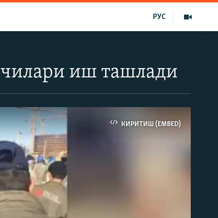
РУС
шчилари иш ташлади
КИРИТИШ (EMBED)