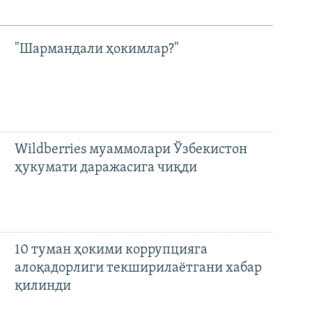
"Шармандали ҳокимлар?"
Wildberries муаммолари Ўзбекистон
ҳукумати даражасига чиқди
10 туман ҳокими коррупцияга
алоқадорлиги текширилаётгани хабар
қилинди