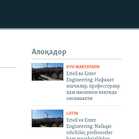
720p
1080p
480p
Алоқадор
КУН МАВЗУЛАРИ
Eriell ва Enter
Engineering: Нафақат
ишчилар, профессорлар
ҳам маошини вақтида
ололмаяпти
LOTIN
Eriell va Enter
Engineering: Nafaqat
ishchilar, professorlar
ham maoshsizlikdan