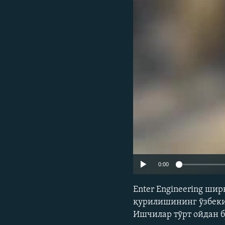
0:00
Enter Engineering ш
қурилишининг ўзбеки
Ишчилар тўрт ойдан 