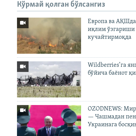
Кўрмай қолган бўлсангиз
Европа ва АҚШда
иқлим ўзгариши 
кучайтирмоқда
Wildberries’га ян
бўйича баёнот қ
OZODNEWS: Мирз
— Чашмадан пенс
Украинага босқи