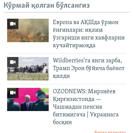
Кўрмай қолган бўлсангиз
Европа ва АҚШда ўрмон
ёнғинлари: иқлим
ўзгариши янги хавфларни
кучайтирмоқда
Wildberries’га янги зарба,
Трамп Эрон бўйича баёнот
қилди
OZODNEWS: Мирзиёев
Қирғизистонда —
Чашмадан пенсия
битимигача | Украинага
босқин
Бошқа видеолар