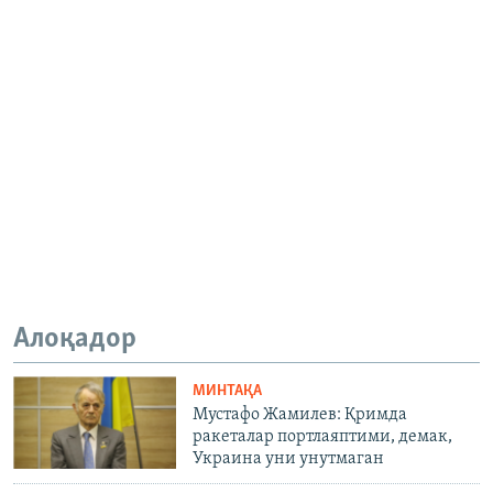
Алоқадор
МИНТАҚА
Мустафо Жамилев: Қримда
ракеталар портлаяптими, демак,
Украина уни унутмаган