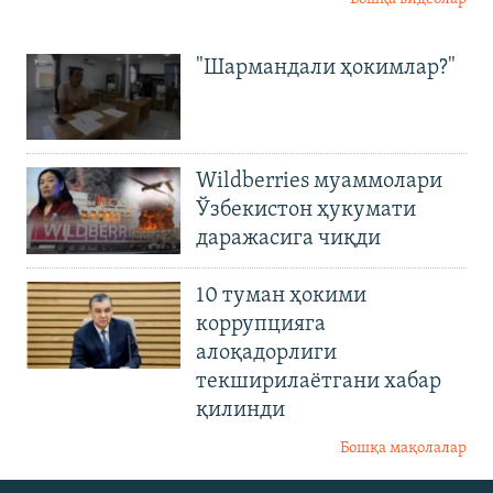
"Шармандали ҳокимлар?"
Wildberries муаммолари
Ўзбекистон ҳукумати
даражасига чиқди
10 туман ҳокими
коррупцияга
алоқадорлиги
текширилаётгани хабар
қилинди
Бошқа мақолалар