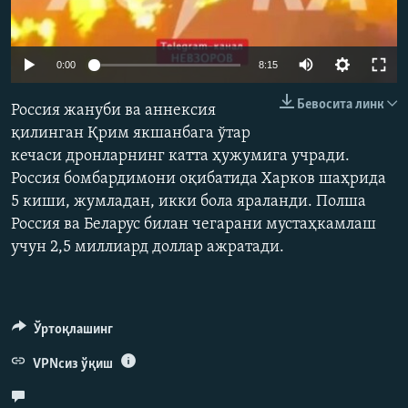
Auto
0:00
8:15
240p
Бевосита линк
Россия жануби ва аннексия
360p
қилинган Қрим якшанбага ўтар
кечаси дронларнинг катта ҳужумига учради.
480p
Auto
240p
360p
480p
Россия бомбардимони оқибатида Харков шаҳрида
720p
5 киши, жумладан, икки бола яраланди. Полша
720p
1080p
1080p
Россия ва Беларус билан чегарани мустаҳкамлаш
учун 2,5 миллиард доллар ажратади.
Ўртоқлашинг
VPNсиз ўқиш