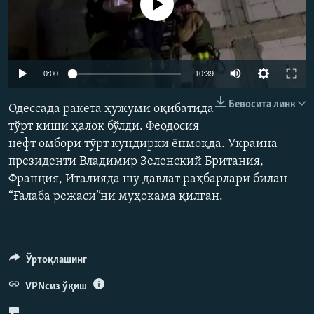
Айни дамда медиа-манба мавжуд эмас
Auto
0:00
10:39
240p
Бевосита линк
Одессада ракета ҳужуми оқибатида
360p
тўрт киши ҳалок бўлди. Феодосия
нефт омбори тўрт кундирки ёнмоқда. Украина
480p
Auto
240p
360p
480p
президенти Владимир Зеленский Британия,
720p
Франция, Италияда шу давлат раҳбарлари билан
720p
1080p
1080p
“Ғалаба режаси”ни муҳокама қилган.
Ўртоқлашинг
VPNсиз ўқиш