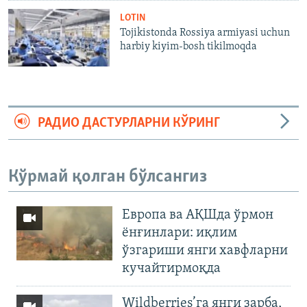
LOTIN
Tojikistonda Rossiya armiyasi uchun
harbiy kiyim-bosh tikilmoqda
РАДИО ДАСТУРЛАРНИ КЎРИНГ
Кўрмай қолган бўлсангиз
Европа ва АҚШда ўрмон
ёнғинлари: иқлим
ўзгариши янги хавфларни
кучайтирмоқда
Wildberries’га янги зарба,