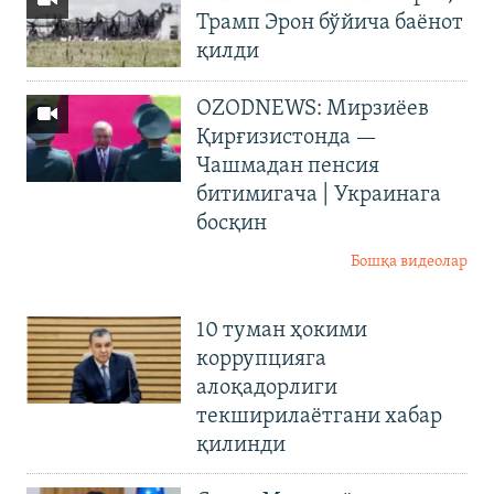
Трамп Эрон бўйича баёнот
қилди
OZODNEWS: Мирзиёев
Қирғизистонда —
Чашмадан пенсия
битимигача | Украинага
босқин
Бошқа видеолар
10 туман ҳокими
коррупцияга
алоқадорлиги
текширилаётгани хабар
қилинди