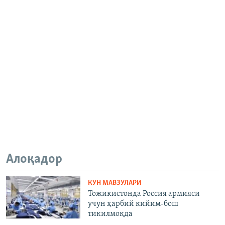
Алоқадор
КУН МАВЗУЛАРИ
Тожикистонда Россия армияси
учун ҳарбий кийим-бош
тикилмоқда