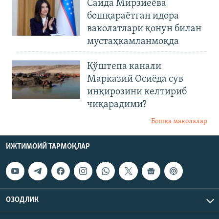
Саида Мирзиеёва
бошқараётган идора
ваколатлари қонун билан
мустаҳкамланмоқда
Қўштепа канали
Марказий Осиёда сув
инқирозини келтириб
чиқарадими?
Бошқа мақолалар
ИЖТИМОИЙ ТАРМОҚЛАР
ОЗОДЛИК