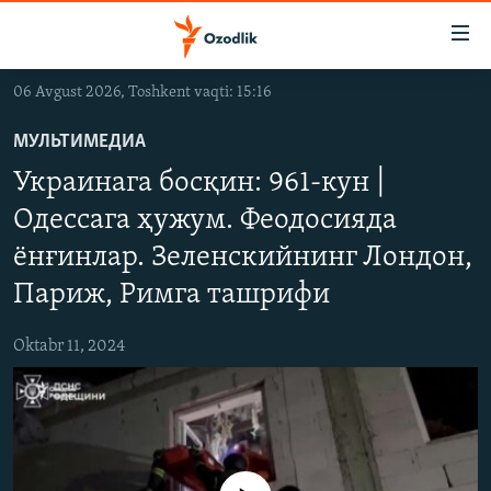
Линклар
Бош
мавзуларга
06 Avgust 2026, Toshkent vaqti: 15:16
ўтинг
OZODLIK SURISHTIRUVLARI
Асосий
МУЛЬТИМЕДИА
OZODVIDEO
навигацияга
Украинага босқин: 961-кун |
ўтинг
OZODARXIV
Қидиришга
Одессага ҳужум. Феодосияда
ўтинг
ёнғинлар. Зеленскийнинг Лондон,
На русском
Париж, Римга ташрифи
ИЖТИМОИЙ ТАРМОҚЛАР
Oktabr 11, 2024
Озодлик бошқа тилларда