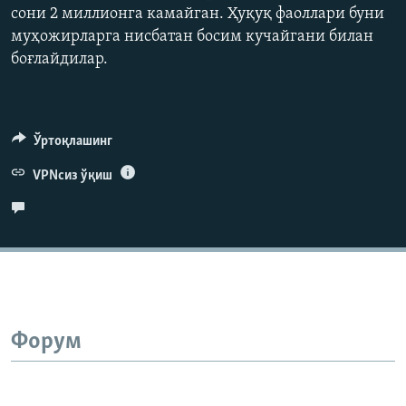
сони 2 миллионга камайган. Ҳуқуқ фаоллари буни
480p
муҳожирларга нисбатан босим кучайгани билан
720p
боғлайдилар.
1080p
Ўртоқлашинг
Auto
240p
360p
480p
VPNсиз ўқиш
720p
1080p
Форум