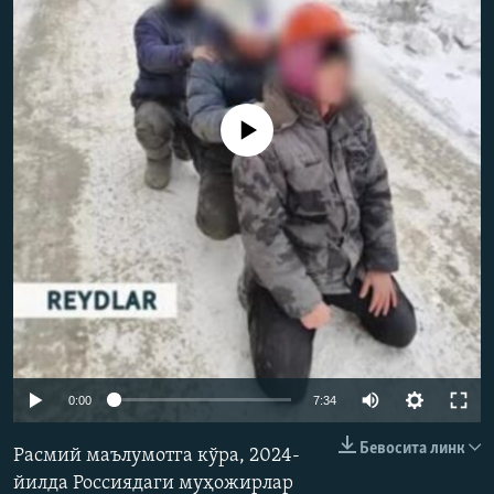
Айни дамда медиа-манба мавжуд эмас
Auto
0:00
7:34
240p
Бевосита линк
Расмий маълумотга кўра, 2024-
360p
йилда Россиядаги муҳожирлар