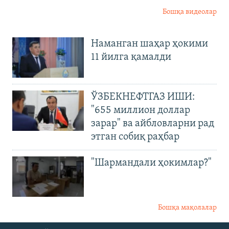
Бошқа видеолар
Наманган шаҳар ҳокими
11 йилга қамалди
ЎЗБЕКНЕФТГАЗ ИШИ:
"655 миллион доллар
зарар" ва айбловларни рад
этган собиқ раҳбар
"Шармандали ҳокимлар?"
Бошқа мақолалар