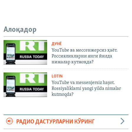
Алоқадор
ДУНË
YouTube ва мессенжерсиз ҳаёт.
Россияликларни янги йилда
нималар кутмоқда?
LOTIN
YouTube va messenjersiz hayot.
Rossiyaliklarni yangi yilda nimalar
kutmoqda?
РАДИО ДАСТУРЛАРНИ КЎРИНГ