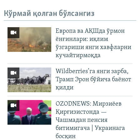
Кўрмай қолган бўлсангиз
Европа ва АҚШда ўрмон
ёнғинлари: иқлим
ўзгариши янги хавфларни
кучайтирмоқда
Wildberries’га янги зарба,
Трамп Эрон бўйича баёнот
қилди
OZODNEWS: Мирзиёев
Қирғизистонда —
Чашмадан пенсия
битимигача | Украинага
босқин