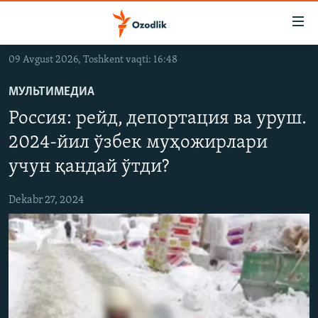
Линклар
Бош
мавзуларга
09 Avgust 2026, Toshkent vaqti: 16:48
ўтинг
OZODLIK SURISHTIRUVLARI
Асосий
МУЛЬТИМЕДИА
OZODVIDEO
навигацияга
Россия: рейд, депортация ва уруш.
ўтинг
OZODARXIV
Қидиришга
2024-йил ўзбек муҳожирлари
ўтинг
учун қандай ўтди?
На русском
Dekabr 27, 2024
ИЖТИМОИЙ ТАРМОҚЛАР
Озодлик бошқа тилларда