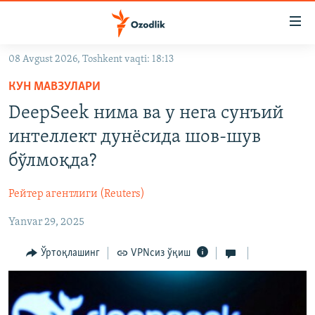
Линклар
Бош
мавзуларга
08 Avgust 2026, Toshkent vaqti: 18:13
ўтинг
OZODLIK SURISHTIRUVLARI
Асосий
КУН МАВЗУЛАРИ
OZODVIDEO
навигацияга
DeepSeek нима ва у нега сунъий
ўтинг
OZODARXIV
интеллект дунёсида шов-шув
Қидиришга
ўтинг
бўлмоқда?
На русском
Рейтер агентлиги (Reuters)
ИЖТИМОИЙ ТАРМОҚЛАР
Yanvar 29, 2025
Ўртоқлашинг
VPNсиз ўқиш
Озодлик бошқа тилларда