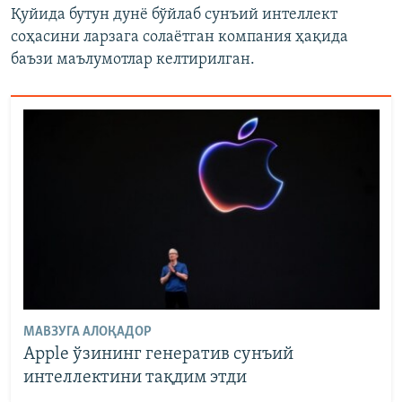
Қуйида бутун дунё бўйлаб сунъий интеллект
соҳасини ларзага солаётган компания ҳақида
баъзи маълумотлар келтирилган.
МАВЗУГА АЛОҚАДОР
Apple ўзининг генератив сунъий
интеллектини тақдим этди