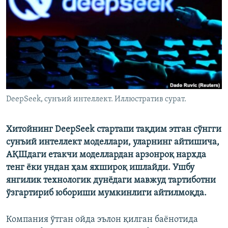
DeepSeek, сунъий интеллект. Иллюстратив сурат.
Хитойнинг DeepSeek стартапи тақдим этган сўнгги
сунъий интеллект моделлари, уларнинг айтишича,
АҚШдаги етакчи моделлардан арзонроқ нархда
тенг ёки ундан ҳам яхшироқ ишлайди. Ушбу
янгилик технологик дунёдаги мавжуд тартиботни
ўзгартириб юбориши мумкинлиги айтилмоқда.
Компания ўтган ойда эълон қилган баёнотида