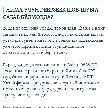
НИМА УЧУН DEEPSEEK ШОВ-ШУВГА
САБАБ БЎЛМОҚДА?
2022 йил охирида OpenAI томонидан ChatGPT нинг
тақдим этилгани Хитой технологик компаниялари
ўртасида сунъий интеллект ёрдамида ишлайдиган
ўз чатботларини яратиш учун шошилинч
ҳаракатларга туртки берган эди.
Бироқ, қидирув тизими гиганти Baidu (9888.HК)
томонидан яратилган биринчи Хитой ChatGPT
муқобили чиқарилгандан сўнг, Хитойда АҚШ ва
Хитой фирмалари ўртасидаги сунъий интеллект
имкониятларидаги фарқ туфайли кенг кўламда
тушкунлик кузатилди.
DeepSeek моделларининг сифати ва иқтисодий