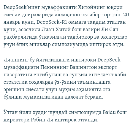
DeepSeek’нинг муваффақияти Хитойнинг юқори
сиёсий доираларида аллақачон эътибор тортган. 20
январь куни, DeepSeek-R1 оммага тақдим этилган
куни, асосчиси Лиан Хитой бош вазири Ли Сян
раҳбарлигида ўтказилган тадбиркор ва экспертлар
учун ёпиқ эшиклар симпозиумида иштирок этди.
Лианнинг бу йиғилишдаги иштироки DeepSeek
муваффақияти Пекиннинг Вашингтон экспорт
назоратини енгиб ўтиш ва сунъий интеллект каби
стратегик соҳаларда ўз-ўзини таъминлашга
эришиш сиёсати учун муҳим аҳамиятга эга
бўлиши мумкинлигидан далолат беради.
Ўтган йили худди шундай симпозиумда Baidu бош
директори Робин Ли иштирок этганди.