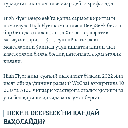
турадиган автоном тизимлар деб таърифлайди.
High Flyer DeepSeek’га қанча сармоя киритгани
номаълум. High Flyer компанияси DeepSeek билан
бир бинода жойлашган ва Хитой корпоратив
маълумотларига кўра, сунъий интеллект
моделларини ўқитиш учун ишлатиладиган чип
кластерлари билан боғлиқ патентларга ҳам эгалик
қилади.
High Flyer’нинг сунъий интеллект бўлими 2022 йил
июль ойида ўзининг расмий WeChat аккаунтида 10
000 та А100 чиплари кластерига эгалик қилиши ва
уни бошқариши ҳақида маълумот берган.
ПЕКИН DEEPSEEK’НИ ҚАНДАЙ
БАҲОЛАЙДИ?