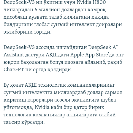
DeepSeek-V3 ни ўқитиш учун Nvidia H800
чипларидан 6 миллион доллардан камроқ
ҳисоблаш қуввати талаб қилингани ҳақида
билдиргани глобал сунъий интеллект доиралари
эътиборини тортди.
DeepSeek-V3 асосида ишлайдиган DeepSeek AI
Assistant дастури АҚШдаги Apple App Store’да энг
юқори баҳоланган бепул иловага айланиб, рақиб
ChatGPT ни ортда қолдирди.
Бу ҳолат АҚШ технологик компанияларининг
сунъий интеллектга миллиардлаб доллар сармоя
киритиш қарорлари асосли эканлигига шубҳа
уйғотмоқда, Nvidia каби бир қатор йирик
технологик компаниялар акцияларига салбий
таъсир кўрсатди.