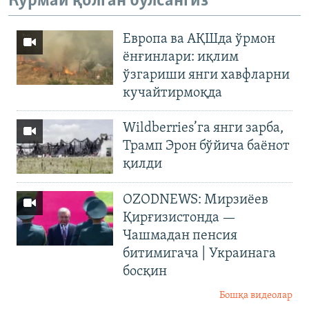
Кўрмай қолган бўлсангиз
Европа ва АҚШда ўрмон
ёнғинлари: иқлим
ўзгариши янги хавфларни
кучайтирмоқда
Wildberries’га янги зарба,
Трамп Эрон бўйича баёнот
қилди
OZODNEWS: Мирзиёев
Қирғизистонда —
Чашмадан пенсия
битимигача | Украинага
босқин
Бошқа видеолар