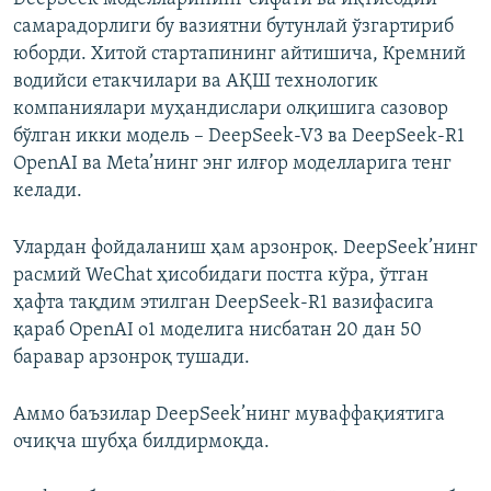
самарадорлиги бу вазиятни бутунлай ўзгартириб
юборди. Хитой стартапининг айтишича, Кремний
водийси етакчилари ва АҚШ технологик
компаниялари муҳандислари олқишига сазовор
бўлган икки модель – DeepSeek-V3 ва DeepSeek-R1
OpenAI ва Meta’нинг энг илғор моделларига тенг
келади.
Улардан фойдаланиш ҳам арзонроқ. DeepSeek’нинг
расмий WeChat ҳисобидаги постга кўра, ўтган
ҳафта тақдим этилган DeepSeek-R1 вазифаcига
қараб OpenAI o1 моделига нисбатан 20 дан 50
баравар арзонроқ тушади.
Аммо баъзилар DeepSeek’нинг муваффақиятига
очиқча шубҳа билдирмоқда.