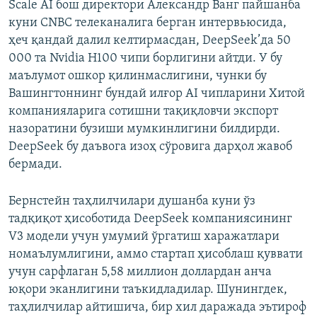
Scale AI бош директори Александр Ванг пайшанба
куни CNBC телеканалига берган интервьюсида,
ҳеч қандай далил келтирмасдан, DeepSeek’да 50
000 та Nvidia H100 чипи борлигини айтди. У бу
маълумот ошкор қилинмаслигини, чунки бу
Вашингтоннинг бундай илғор AI чипларини Хитой
компанияларига сотишни тақиқловчи экспорт
назоратини бузиши мумкинлигини билдирди.
DeepSeek бу даъвога изоҳ сўровига дарҳол жавоб
бермади.
Бернстейн таҳлилчилари душанба куни ўз
тадқиқот ҳисоботида DeepSeek компаниясининг
V3 модели учун умумий ўргатиш харажатлари
номаълумлигини, аммо стартап ҳисоблаш қуввати
учун сарфлаган 5,58 миллион доллардан анча
юқори эканлигини таъкидладилар. Шунингдек,
таҳлилчилар айтишича, бир хил даражада эътироф