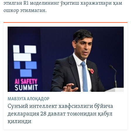
этилган R1 моделининг ўқитиш харажатлари ҳам
ошкор этилмаган.
МАВЗУГА АЛОҚАДОР
Сунъий интеллект хавфсизлиги бўйича
декларация 28 давлат томонидан қабул
қилинди