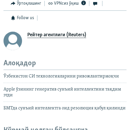
Ўртоқлашинг
VPNсиз ўқиш
Follow us
Рейтер агентлиги (Reuters)
Алоқадор
Ўзбекистон СИ технологияларини ривожлантирмоқчи
Apple ўзининг генератив сунъий интеллектини тақдим
этди
БМТда сунъий интеллектга оид резолюция қабул қилинди