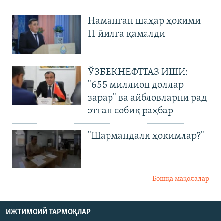
Наманган шаҳар ҳокими
11 йилга қамалди
ЎЗБЕКНЕФТГАЗ ИШИ:
"655 миллион доллар
зарар" ва айбловларни рад
этган собиқ раҳбар
"Шармандали ҳокимлар?"
Бошқа мақолалар
ИЖТИМОИЙ ТАРМОҚЛАР