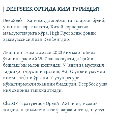
DEEPSEEK ОРТИДА КИМ ТУРИБДИ?
DeepSeek – Ханчжоуда жойлашган стартап бўлиб,
унинг назорат пакети, Хитой корпоратив
маълумотларига кўра, High Flyer ҳедж фонди
ҳаммуассиси Лиан Dенфенгдир.
Лианнинг жамғармаси 2023 йил март ойида
ўзининг расмий WеChat аккаунтида "қайта
бошлаш"ни эълон қилганди. У "янги ва мустақил
тадқиқот гуруҳини яратиш, AGI (Сунъий умумий
интеллект) ни ўрганиш" учун ресурс
йўналтирмоқчи эканини билдирди. DeepSeek ўша
йил охирида ташкил этилди.
ChatGPT яратувчиси OpenAI AGIни иқтисодий
жиҳатдан қимматли вазифаларда инсондан устун