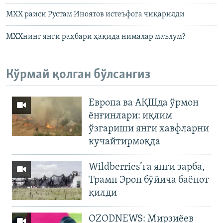
МХХ раиси Рустам Иноятов иcтеъфога чиқарилди
МХХнинг янги раҳбари ҳақида нималар маълум?
Кўрмай қолган бўлсангиз
Европа ва АҚШда ўрмон
ёнғинлари: иқлим
ўзгариши янги хавфларни
кучайтирмоқда
Wildberries’га янги зарба,
Трамп Эрон бўйича баёнот
қилди
OZODNEWS: Мирзиёев