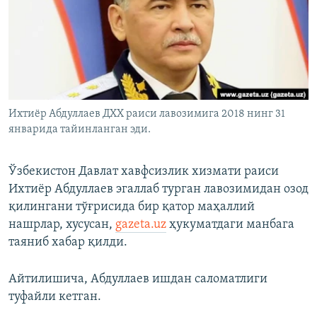
Ихтиёр Абдуллаев ДХХ раиси лавозимига 2018 нинг 31
январида тайинланган эди.
Ўзбекистон Давлат хавфсизлик хизмати раиси
Ихтиёр Абдуллаев эгаллаб турган лавозимидан озод
қилингани тўғрисида бир қатор маҳаллий
нашрлар, хусусан,
gazeta.uz
ҳукуматдаги манбага
таяниб хабар қилди.
Айтилишича, Абдуллаев ишдан саломатлиги
туфайли кетган.