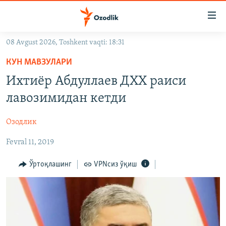
Линклар
Бош
мавзуларга
08 Avgust 2026, Toshkent vaqti: 18:31
ўтинг
OZODLIK SURISHTIRUVLARI
Асосий
КУН МАВЗУЛАРИ
OZODVIDEO
навигацияга
Ихтиёр Абдуллаев ДХХ раиси
ўтинг
OZODARXIV
лавозимидан кетди
Қидиришга
ўтинг
На русском
Озодлик
Fevral 11, 2019
ИЖТИМОИЙ ТАРМОҚЛАР
Ўртоқлашинг
VPNсиз ўқиш
Озодлик бошқа тилларда