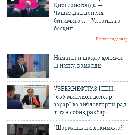
Қирғизистонда —
Чашмадан пенсия
битимигача | Украинага
босқин
Бошқа видеолар
Наманган шаҳар ҳокими
11 йилга қамалди
ЎЗБЕКНЕФТГАЗ ИШИ:
"655 миллион доллар
зарар" ва айбловларни рад
этган собиқ раҳбар
"Шармандали ҳокимлар?"