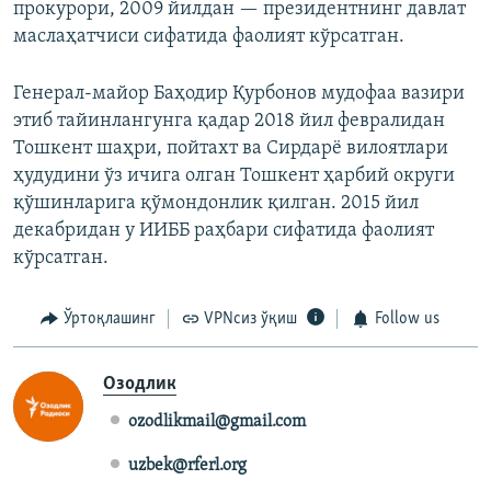
прокурори, 2009 йилдан — президентнинг давлат
маслаҳатчиси сифатида фаолият кўрсатган.
Генерал-майор Баҳодир Қурбонов мудофаа вазири
этиб тайинлангунга қадар 2018 йил февралидан
Тошкент шаҳри, пойтахт ва Сирдарё вилоятлари
ҳудудини ўз ичига олган Тошкент ҳарбий округи
қўшинларига қўмондонлик қилган. 2015 йил
декабридан у ИИББ раҳбари сифатида фаолият
кўрсатган.
Ўртоқлашинг
VPNсиз ўқиш
Follow us
Озодлик
ozodlikmail@gmail.com
uzbek@rferl.org