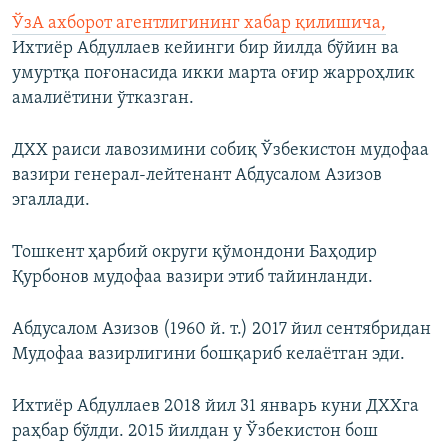
ЎзА ахборот агентлигининг хабар қилишича,
Ихтиёр Абдуллаев кейинги бир йилда бўйин ва
умуртқа поғонасида икки марта оғир жарроҳлик
амалиётини ўтказган.
ДХХ раиси лавозимини собиқ Ўзбекистон мудофаа
вазири генерал-лейтенант Абдусалом Азизов
эгаллади.
Тошкент ҳарбий округи қўмондони Баҳодир
Қурбонов мудофаа вазири этиб тайинланди.
Абдусалом Азизов (1960 й. т.) 2017 йил сентябридан
Мудофаа вазирлигини бошқариб келаётган эди.
Ихтиёр Абдуллаев 2018 йил 31 январь куни ДХХга
раҳбар бўлди. 2015 йилдан у Ўзбекистон бош