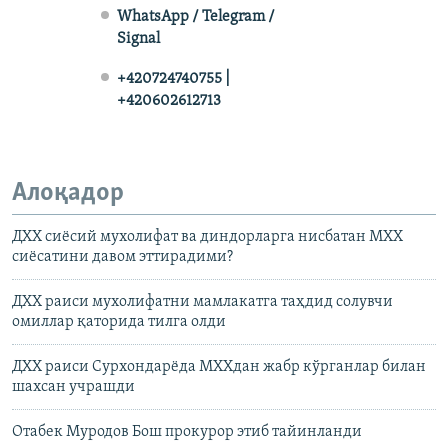
WhatsApp / Telegram /
Signal
+420724740755 |
+420602612713
Алоқадор
ДХХ сиëсий мухолифат ва диндорларга нисбатан МХХ
сиëсатини давом эттирадими?
ДХХ раиси мухолифатни мамлакатга таҳдид солувчи
омиллар қаторида тилга олди
ДХХ раиси Сурхондарёда МХХдан жабр кўрганлар билан
шахсан учрашди
Отабек Муродов Бош прокурор этиб тайинланди