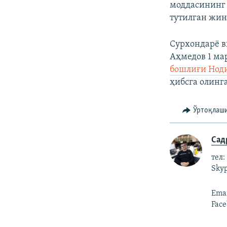
моддасининг 
тутилган жин
Сурхондарё в
Аҳмедов 1 ма
бошлиғи Нод
ҳибсга олинга
Ўртоқлаш
Сад
тел:
Skyp
Emai
Face