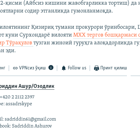
2-қисми (Айбсиз кишини жавобгарликка тортиш) да 
оятларни содир этганликда гумонланмоқда.
илоятининг Қизириқ тумани прокурори ўринбосари,
рт куни Сурхондарё вилояти
МХХ тергов бошқармаси 
ир Тўрақулов
тузган жиноий гуруҳга алоқадорликда г
н эди.
инг
VPNсиз ўқиш
Follow us
Принт қилиш
риддин Ашур/Озодлик
 +420 2 2112 2397
e: assadrskype
l: sadriddin61@gmail.com
book: Sadriddin Ashurov