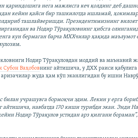
н қариндошига нега мажлисга кеч қолдинг деб дашн
дан кейин қайси бир ташкилотда ишламай, ҳокимларг
олдириб ташлайверишди. Президентимизнинг вилоя
пирганидан ва Нодир Тўрақуловнинг ҳибсга олингани
нга кун бермаган барча МХХчилар ҳақида маълумот ё
мулозим.
кловниги Нодир Тўрақуловдан моддий ва маънавий ж
 Субон Ваҳобов
нинг айтишича, у ДХХ раиси қабулиг
н аризачилар жуда ҳам кўп эканлигидан бу ишни Навр
с билан учрашувга бормоқчи эдим. Лекин у ерга бориб
айтишича, навбатда 170 киши турибди экан. Энди На
ейин Нодир Тўрақулов устидан арз қилгани бораман”