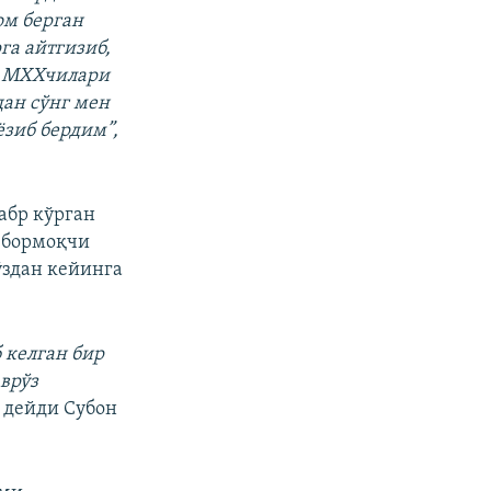
ом берган
а айтгизиб,
т МХХчилари
дан сўнг мен
зиб бердим”,
абр кўрган
а бормоқчи
ўздан кейинга
 келган бир
врўз
,
дейди Субон