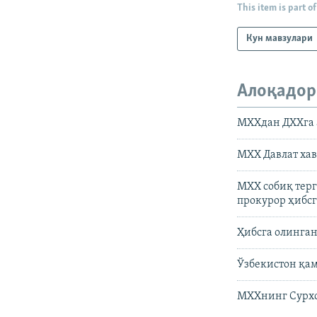
This item is part of
Кун мавзулари
Алоқадор
МХХдан ДХХга 
МХХ Давлат хав
МХХ собиқ тер
прокурор ҳибс
Ҳибсга олинга
Ўзбекистон қа
МХХнинг Сурхо