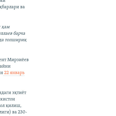
ими
ҳбарлари ва
н ҳам
ллаев барча
да топшириқ
дент Мирзиëев
 айни
ан
22 январь
идаги эҳтиëт
екистон
ол қилиш,
иги) ва 230-