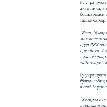
Бу учрашувда
айтишича, ви
бошқармаси с
ташкилотлар 
“Кеча, 16 ма
мажлислар за
ерда ДХХ раи
ерга битта-б
вилоят депар
тайинлади”,
д
Бу учрашувга
бўлган собиқ
айтиб берган
“Ҳозирча исм
даврида мени