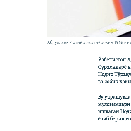
Абдуллаев Ихтиёр Бахтиёрович 1966 йи
Ўзбекистон Д
Сурхондарё в
Нодир Тўрақу
ва собиқ ҳок
Бу учрашувда
мулозимлари 
ишлаган Ноди
ёзиб бериши 