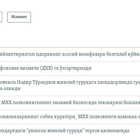
Жамият
айлантирилган идоранинг асосий вазифалари белгилаб қўй
фсизлик хизмати (ДХХ) га ўзгартирилди
говчиси Нодир Тўрақулов жиноий гуруҳига алоқадорликда гу
га олинди
н МХХ полковнигининг оилавий бизнесида текшириш бошла
моқхоналарининг собиқ куратори¸ МХХ полковниги қамоққа 
ндарëдаги "уюшган жиноий гуруҳи" тергов қилинмоқда