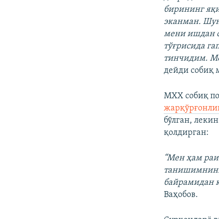
бирининг яқи
эканман. Шун
мени ишдан 
тўғрисида га
тинчидим. Ме
дейди собиқ 
МХХ собиқ по
жарқўрғонлик
бўлган, леки
қолдирган:
“Мен ҳам раи
танишимнинг 
байрамидан к
Ваҳобов.