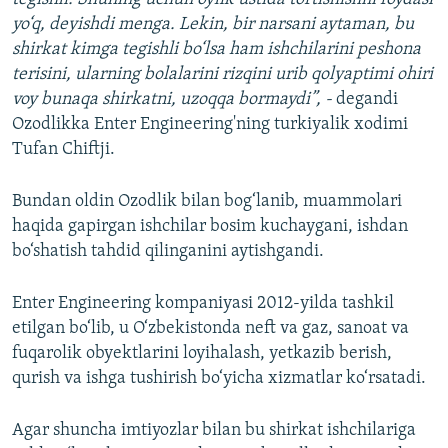
yo‘q, deyishdi menga. Lekin, bir narsani aytaman, bu
shirkat kimga tegishli bo‘lsa ham ishchilarini peshona
terisini, ularning bolalarini rizqini urib qolyaptimi ohiri
voy bunaqa shirkatni, uzoqqa bormaydi”, -
degandi
Ozodlikka Enter Engineering'ning turkiyalik xodimi
Tufan Chiftji.
Bundan oldin Ozodlik bilan bog‘lanib, muammolari
haqida gapirgan ishchilar bosim kuchaygani, ishdan
bo‘shatish tahdid qilinganini aytishgandi.
Enter Engineering kompaniyasi 2012-yilda tashkil
etilgan bo‘lib, u O‘zbekistonda neft va gaz, sanoat va
fuqarolik obyektlarini loyihalash, yetkazib berish,
qurish va ishga tushirish bo‘yicha xizmatlar ko‘rsatadi.
Agar shuncha imtiyozlar bilan bu shirkat ishchilariga