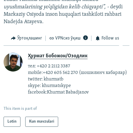
uyushmalarining yo‘qligidan kelib chiqyapti”, -
deydi
Markaziy Osiyoda inson huquqlari tashkiloti rahbari
Nadejda Atayeva.
Ўртоқлашинг
VPNсиз ўқиш
Follow us
Ҳурмат Бобожон/Озодлик
тел: +420 2 2112 3387
mobile:+420 605 562 270 (шошилинч хабарлар)
twitter: khurmatb
skype: khurmatskype
facebook:Khurmat Babadjanov
This item is part of
Lotin
Kun mavzulari