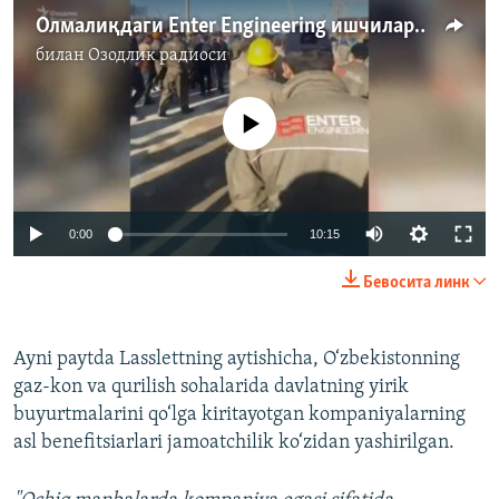
Олмалиқдаги Enter Engineering ишчилари иш ташлади
билан
Озодлик радиоси
Айни дамда медиа-манба мавжуд эмас
Auto
0:00
10:15
240p
Бевосита линк
360p
Auto
240p
360p
480p
480p
Ayni paytda Lasslettning aytishicha, O‘zbekistonning
gaz-kon va qurilish sohalarida davlatning yirik
720p
720p
1080p
buyurtmalarini qo‘lga kiritayotgan kompaniyalarning
1080p
asl benefitsiarlari jamoatchilik ko‘zidan yashirilgan.