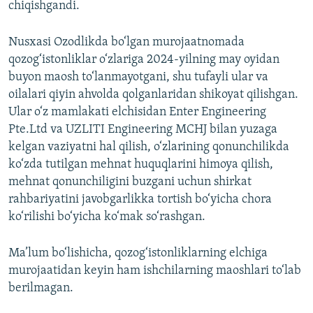
chiqishgandi.
Nusxasi Ozodlikda bo‘lgan murojaatnomada
qozog‘istonliklar o‘zlariga 2024-yilning may oyidan
buyon maosh to‘lanmayotgani, shu tufayli ular va
oilalari qiyin ahvolda qolganlaridan shikoyat qilishgan.
Ular o‘z mamlakati elchisidan Enter Engineering
Pte.Ltd va UZLITI Engineering MCHJ bilan yuzaga
kelgan vaziyatni hal qilish, o‘zlarining qonunchilikda
ko‘zda tutilgan mehnat huquqlarini himoya qilish,
mehnat qonunchiligini buzgani uchun shirkat
rahbariyatini javobgarlikka tortish bo‘yicha chora
ko‘rilishi bo‘yicha ko‘mak so‘rashgan.
Ma’lum bo‘lishicha, qozog‘istonliklarning elchiga
murojaatidan keyin ham ishchilarning maoshlari to‘lab
berilmagan.