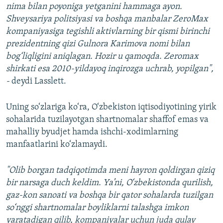
nima bilan poyoniga yetganini hammaga ayon.
Shveysariya politsiyasi va boshqa manbalar ZeroMax
kompaniyasiga tegishli aktivlarning bir qismi birinchi
prezidentning qizi Gulnora Karimova nomi bilan
bog‘liqligini aniqlagan. Hozir u qamoqda. Zeromax
shirkati esa 2010-yildayoq inqirozga uchrab, yopilgan",
-
deydi Lasslett.
Uning so‘zlariga ko‘ra, O‘zbekiston iqtisodiyotining yirik
sohalarida tuzilayotgan shartnomalar shaffof emas va
mahalliy byudjet hamda ishchi-xodimlarning
manfaatlarini ko‘zlamaydi.
"Olib borgan tadqiqotimda meni hayron qoldirgan qiziq
bir narsaga duch keldim. Ya’ni, O‘zbekistonda qurilish,
gaz-kon sanoati va boshqa bir qator sohalarda tuzilgan
so‘nggi shartnomalar boyliklarni talashga imkon
yaratadigan qilib, kompaniyalar uchun juda qulay