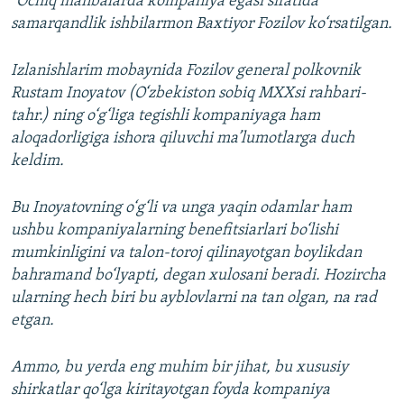
"Ochiq manbalarda kompaniya egasi sifatida
samarqandlik ishbilarmon Baxtiyor Fozilov ko‘rsatilgan.
Izlanishlarim mobaynida Fozilov general polkovnik
Rustam Inoyatov (O‘zbekiston sobiq MXXsi rahbari-
tahr.) ning o‘g‘liga tegishli kompaniyaga ham
aloqadorligiga ishora qiluvchi ma’lumotlarga duch
keldim.
Bu Inoyatovning o‘g‘li va unga yaqin odamlar ham
ushbu kompaniyalarning benefitsiarlari bo‘lishi
mumkinligini va talon-toroj qilinayotgan boylikdan
bahramand bo‘lyapti, degan xulosani beradi. Hozircha
ularning hech biri bu ayblovlarni na tan olgan, na rad
etgan.
Ammo, bu yerda eng muhim bir jihat, bu xususiy
shirkatlar qo‘lga kiritayotgan foyda kompaniya