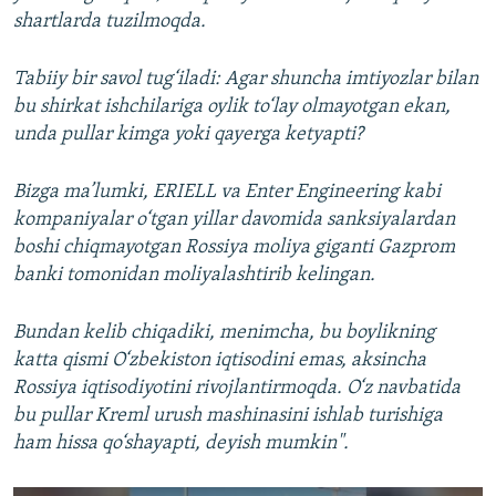
shartlarda tuzilmoqda.
Tabiiy bir savol tug‘iladi: Agar shuncha imtiyozlar bilan
bu shirkat ishchilariga oylik to‘lay olmayotgan ekan,
unda pullar kimga yoki qayerga ketyapti?
Bizga ma’lumki, ERIELL va Enter Engineering kabi
kompaniyalar o‘tgan yillar davomida sanksiyalardan
boshi chiqmayotgan Rossiya moliya giganti Gazprom
banki tomonidan moliyalashtirib kelingan.
Bundan kelib chiqadiki, menimcha, bu boylikning
katta qismi O‘zbekiston iqtisodini emas, aksincha
Rossiya iqtisodiyotini rivojlantirmoqda. O‘z navbatida
bu pullar Kreml urush mashinasini ishlab turishiga
ham hissa qo‘shayapti, deyish mumkin".