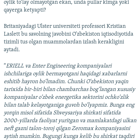
oylik to‘lay olmayotgan ekan, unda pullar kimga yoki
qayerga ketyapti?
Britaniyadagi Ulster universiteti professori Kristian
Laslett bu savolning javobini O‘zbekiston iqtisodiyotida
tizimli tus olgan muammolardan izlash kerakligini
aytadi.
“
ERIELL va Enter Engineering kompaniyalari
ishchilariga oylik bermayotgani haqidagi xabarlarni
eshitib hayron bo‘lmadim. Chunki O‘zbekiston yaqin
tarixida bir-biri bilan chambarchas bog‘langan xususiy
kompaniyalar o‘zbek energetika sektorini ochko‘zlik
bilan talab kelayotganiga guvoh bo‘lyapmiz. Bunga eng
yorqin misol sifatida Shveysariya shirkati sifatida
2000-yillarda faoliyat yuritgan va mamlakatdagi ulkan
neft gazni talon-toroj qilgan Zeromax kompaniyasini
aytish mumkin. Bugungi kunga kelib bu shirkat taqdiri