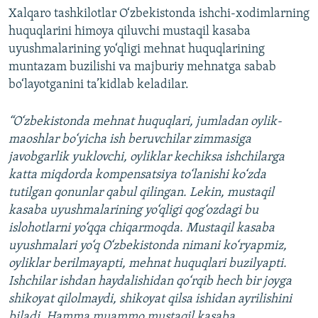
Xalqaro tashkilotlar O‘zbekistonda ishchi-xodimlarning
huquqlarini himoya qiluvchi mustaqil kasaba
uyushmalarining yo‘qligi mehnat huquqlarining
muntazam buzilishi va majburiy mehnatga sabab
bo‘layotganini ta’kidlab keladilar.
“O‘zbekistonda mehnat huquqlari, jumladan oylik-
maoshlar bo‘yicha ish beruvchilar zimmasiga
javobgarlik yuklovchi, oyliklar kechiksa ishchilarga
katta miqdorda kompensatsiya to‘lanishi ko‘zda
tutilgan qonunlar qabul qilingan. Lekin, mustaqil
kasaba uyushmalarining yo‘qligi qog‘ozdagi bu
islohotlarni yo‘qqa chiqarmoqda. Mustaqil kasaba
uyushmalari yo‘q O‘zbekistonda nimani ko‘ryapmiz,
oyliklar berilmayapti, mehnat huquqlari buzilyapti.
Ishchilar ishdan haydalishidan qo‘rqib hech bir joyga
shikoyat qilolmaydi, shikoyat qilsa ishidan ayrilishini
biladi. Hamma muammo mustaqil kasaba