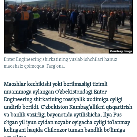
Enter Engineering shirkatining yuzlab ishchilari hanuz
maoshsiz qolmoqda. Farg‘ona.
Maoshlar kechikishi yoki berilmasligi tizimli
muammoga aylangan O‘zbekistondagi Enter
Engineering shirkatining rossiyalik xodimiga oyligi
undirib berildi. O‘zbekiston Kambag‘allikni qisqartirish
va banlik vazirligi bayonotida aytilishicha, Ilya Pus
o‘tgan yil iyun oyidan noyabr oyigacha oyligi to‘lanmay
kelingani haqida Chilonzor tuman bandlik bo‘limiga