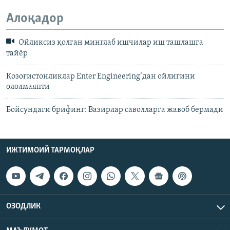
Алоқадор
Ойликсиз қолган минглаб ишчилар иш ташлашга
тайёр
Қозоғистонликлар Enter Engineering’дан ойлигини
ололмаяпти
Бойсундаги брифинг: Вазирлар саволларга жавоб бермади
ИЖТИМОИЙ ТАРМОҚЛАР
ОЗОДЛИК