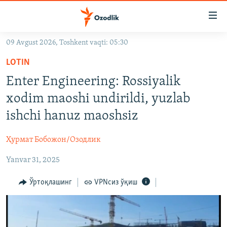
Линклар
Бош
мавзуларга
09 Avgust 2026, Toshkent vaqti: 05:30
ўтинг
OZODLIK SURISHTIRUVLARI
Асосий
LOTIN
OZODVIDEO
навигацияга
Enter Engineering: Rossiyalik
ўтинг
OZODARXIV
xodim maoshi undirildi, yuzlab
Қидиришга
ўтинг
ishchi hanuz maoshsiz
На русском
Ҳурмат Бобожон/Озодлик
ИЖТИМОИЙ ТАРМОҚЛАР
Yanvar 31, 2025
Ўртоқлашинг
VPNсиз ўқиш
Озодлик бошқа тилларда