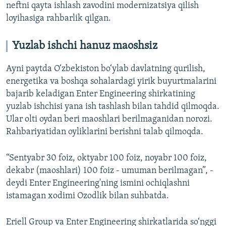
neftni qayta ishlash zavodini modernizatsiya qilish
loyihasiga rahbarlik qilgan.
Yuzlab ishchi hanuz maoshsiz
Ayni paytda O‘zbekiston bo‘ylab davlatning qurilish,
energetika va boshqa sohalardagi yirik buyurtmalarini
bajarib keladigan Enter Engineering shirkatining
yuzlab ishchisi yana ish tashlash bilan tahdid qilmoqda.
Ular olti oydan beri maoshlari berilmaganidan norozi.
Rahbariyatidan oyliklarini berishni talab qilmoqda.
“Sentyabr 30 foiz, oktyabr 100 foiz, noyabr 100 foiz,
dekabr (maoshlari) 100 foiz - umuman berilmagan”, -
deydi Enter Engineering'ning ismini ochiqlashni
istamagan xodimi Ozodlik bilan suhbatda.
Eriell Group va Enter Engineering shirkatlarida so‘nggi