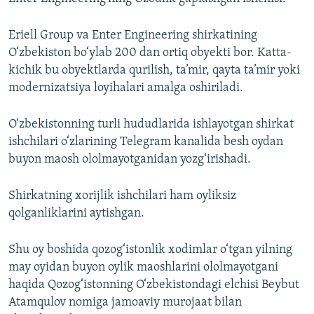
Eriell Group va Enter Engineering shirkatining
O‘zbekiston bo‘ylab 200 dan ortiq obyekti bor. Katta-
kichik bu obyektlarda qurilish, ta’mir, qayta ta’mir yoki
modernizatsiya loyihalari amalga oshiriladi.
O‘zbekistonning turli hududlarida ishlayotgan shirkat
ishchilari o‘zlarining Telegram kanalida besh oydan
buyon maosh ololmayotganidan yozg‘irishadi.
Shirkatning xorijlik ishchilari ham oyliksiz
qolganliklarini aytishgan.
Shu oy boshida qozog‘istonlik xodimlar o‘tgan yilning
may oyidan buyon oylik maoshlarini ololmayotgani
haqida Qozog‘istonning O‘zbekistondagi elchisi Beybut
Atamqulov nomiga jamoaviy murojaat bilan