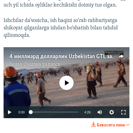
uch yil ichida oyliklar kechikishi doimiy tus olgan.
Ishchilar da’vosicha, ish haqini so‘rab rahbariyatga
shikoyat qilganlarga ishdan bo‘shatish bilan tahdid
qilinmoqda.
4 миллиард долларлик Uzbekistan GTL заводини қураëтган минглаб ишчи ғалаëн кўтарди
билан
Озодлик радиоси
Айни дамда медиа-манба мавжуд эмас
Auto
0:00
4:26
240p
Бевосита линк
360p