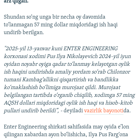
arz qilgan.
Shundan so‘ng unga bir necha oy davomida
to‘lanmagan 57 ming dollar miqdoridagi ish haqi
undirib berilgan.
"2025-yil 13-yanvar kuni ENTER ENGINEERING
korxonasi xodimi Pus Ilya Nikolayevich 2024-yil iyun
oyidan noyabr oyiga qadar to‘lanmay kelayotgan oylik
ish haqini undirishda amaliy yordam so‘rab Chilonzor
tumani Kambag‘allikni qisqartirish va bandlikka
ko‘maklashish bo‘limiga murojaat qildi. Murojaat
belgilangan tartibda o‘rganib chiqilib, xodimga 57 ming
AQSH dollari miqdoridagi oylik ish haqi va hisob-kitob
pullari undirib berildi”, -
deyiladi
vazirlik bayonoti
da.
Enter Engineering shirkati sahifasida may oyida e’lon
qilingan xabardan ayon bo‘lishicha, Ilya Pus Farg‘ona