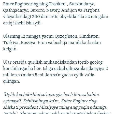
Enter Engineering'ning Toshkent, Surxondaryo,
Qashqadaryo, Buxoro, Navoiy, Andijon va Farg‘ona
viloyatlaridagi 200 dan ortiq obyektlarida 52 mingdan
ortiq ishchi ishlaydi.
Ularning 12 mingga yaqini Qozog‘iston, Hindiston,
Turkiya, Rossiya, Eron va boshqa mamlakatlardan
kelgan.
Ular orasida qurilish muhandislaridan tortib geolog
konchilargacha bor. Ishga qabul qilinganlarida oyiga 2
million so‘mdan 5 million so‘mgacha oylik va’da
qilingan.
“Oylik kechikishini so‘rasangiz hech kim sababini
aytmaydi. Eshitishimga ko‘ra, Enter Engineering
shirkati prezident Mirziyoyevning eng yaqin odamiga
tegishli. Shuning uchun oylik ustida tortishishni foydasi