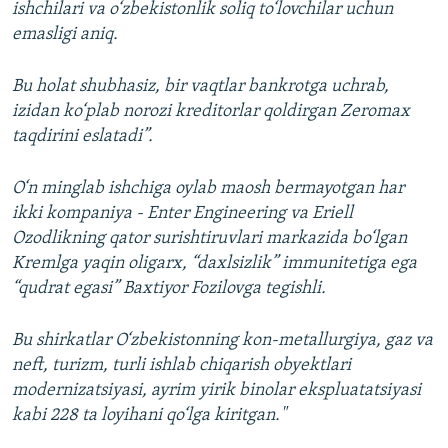
ishchilari va o‘zbekistonlik soliq to‘lovchilar uchun
emasligi aniq.
Bu holat shubhasiz, bir vaqtlar bankrotga uchrab,
izidan ko‘plab norozi kreditorlar qoldirgan Zeromax
taqdirini eslatadi”.
O‘n minglab ishchiga oylab maosh bermayotgan har
ikki kompaniya - Enter Engineering va Eriell
Ozodlikning qator surishtiruvlari markazida bo‘lgan
Kremlga yaqin oligarx, “daxlsizlik” immunitetiga ega
“qudrat egasi” Baxtiyor Fozilovga tegishli.
Bu shirkatlar O‘zbekistonning kon-metallurgiya, gaz va
neft, turizm, turli ishlab chiqarish obyektlari
modernizatsiyasi, ayrim yirik binolar ekspluatatsiyasi
kabi 228 ta loyihani qo‘lga kiritgan."