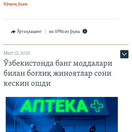
Кўпроқ ўқиш
Ўртоқлашинг
VPNсиз ўқиш
Mart 12, 2025
Ўзбекистонда банг моддалари
билан боғлиқ жиноятлар сони
кескин ошди