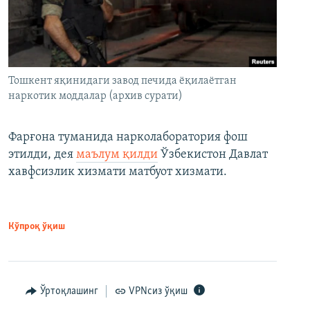
Тошкент яқинидаги завод печида ёқилаётган
наркотик моддалар (архив сурати)
Фарғона туманида нарколаборатория фош
этилди, дея
маълум қилди
Ўзбекистон Давлат
хавфсизлик хизмати матбуот хизмати.
Кўпроқ ўқиш
Ўртоқлашинг
VPNсиз ўқиш