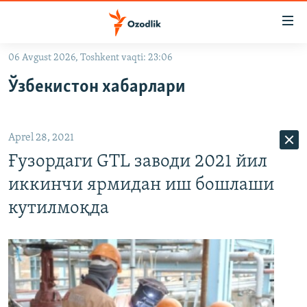
Линклар
Бош
мавзуларга
06 Avgust 2026, Toshkent vaqti: 23:06
ўтинг
OZODLIK SURISHTIRUVLARI
Асосий
Ўзбекистон хабарлари
OZODVIDEO
навигацияга
ўтинг
OZODARXIV
Қидиришга
Aprel 28, 2021
ўтинг
На русском
Ғузордаги GTL заводи 2021 йил
иккинчи ярмидан иш бошлаши
ИЖТИМОИЙ ТАРМОҚЛАР
кутилмоқда
Озодлик бошқа тилларда