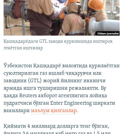
Қашқадарёдаги GTL заводи қурилишида иштирок
этаётган ишчилар
Ўзбекистон Қашқадарё вилоятида қурилаётган
суюлтирилган газ ишлаб чиқарувчи илк
заводини (GTL) жорий йилнинг иккинчи
ярмида ишга туширишни режалаяпти. Бу
ҳақда Reuters ахборот агентлигига лойиҳа
пудратчиси бўлган Enter Engineering ширкати
вакиллари
маълум қилганлар
.
Қиймати 4 миллиард долларга тенг бўлган,
йилига 3,6 миллиард куб метр газ ва 1,5 млн