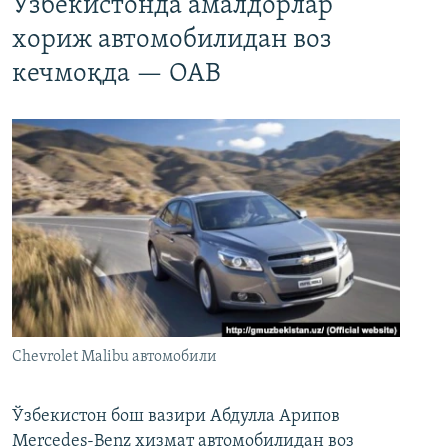
Ўзбекистонда амалдорлар
хориж автомобилидан воз
кечмоқда — ОАВ
Chevrolet Malibu автомобили
Ўзбекистон бош вазири Абдулла Арипов
Mercedes-Benz хизмат автомобилидан воз