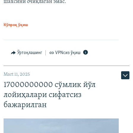
шахсини очиқлаган эмас.
Кўпроқ ўқиш
Ўртоқлашинг
VPNсиз ўқиш
Mart 11, 2025
17000000000 сўмлик йўл
лойиҳалари сифатсиз
бажарилган