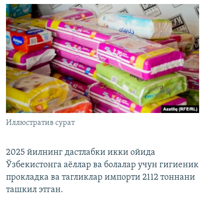
Иллюстратив сурат
2025 йилнинг дастлабки икки ойида
Ўзбекистонга аёллар ва болалар учун гигиеник
прокладка ва тагликлар импорти 2112 тоннани
ташкил этган.