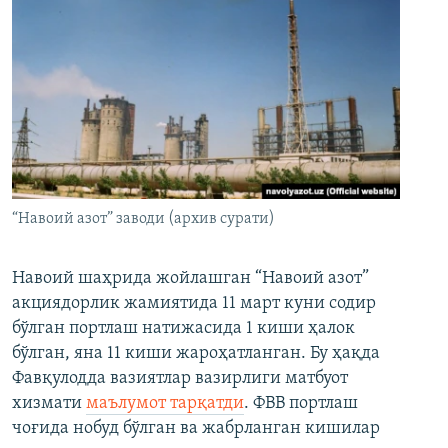
“Навоий азот” заводи (архив сурати)
Навоий шаҳрида жойлашган “Навоий азот”
акциядорлик жамиятида 11 март куни содир
бўлган портлаш натижасида 1 киши ҳалок
бўлган, яна 11 киши жароҳатланган. Бу ҳақда
Фавқулодда вазиятлар вазирлиги матбуот
хизмати
маълумот тарқатди
. ФВВ портлаш
чоғида нобуд бўлган ва жабрланган кишилар