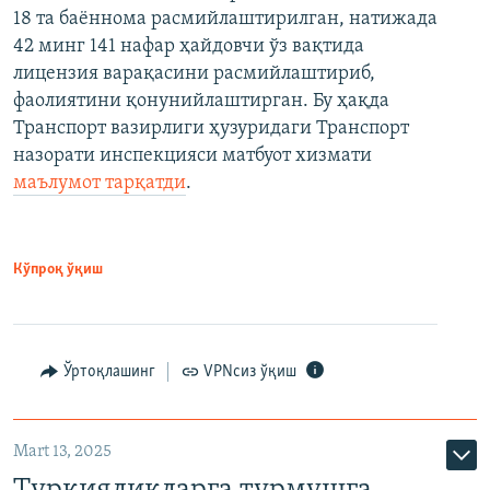
18 та баённома расмийлаштирилган, натижада
42 минг 141 нафар ҳайдовчи ўз вақтида
лицензия варақасини расмийлаштириб,
фаолиятини қонунийлаштирган. Бу ҳақда
Транспорт вазирлиги ҳузуридаги Транспорт
назорати инспекцияси матбуот хизмати
маълумот тарқатди
.
Кўпроқ ўқиш
Ўртоқлашинг
VPNсиз ўқиш
Mart 13, 2025