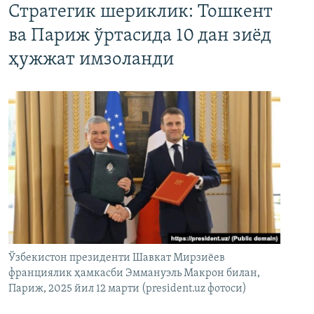
Стратегик шериклик: Тошкент
ва Париж ўртасида 10 дан зиёд
ҳужжат имзоланди
Ўзбекистон президенти Шавкат Мирзиёев
франциялик ҳамкасби Эммануэль Макрон билан,
Париж, 2025 йил 12 марти (president.uz фотоси)