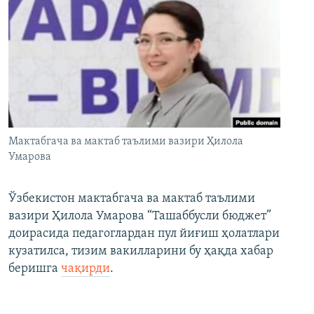
Мактабгача ва мактаб таълими вазири Ҳилола
Умарова
Ўзбекистон мактабгача ва мактаб таълими
вазири Ҳилола Умарова “Ташаббусли бюджет”
доирасида педагоглардан пул йиғиш ҳолатлари
кузатилса, тизим вакилларини бу ҳақда хабар
беришга
чақирди
.