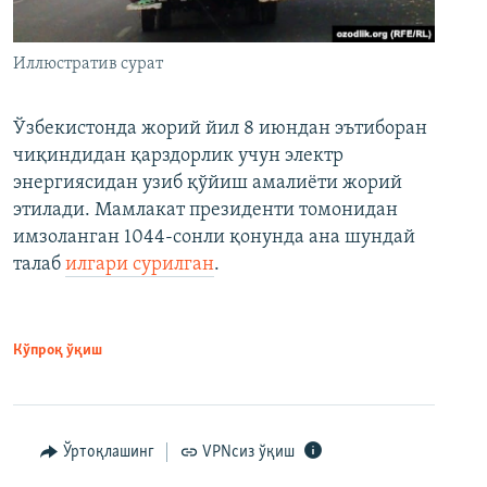
Иллюстратив сурат
Ўзбекистонда жорий йил 8 июндан эътиборан
чиқиндидан қарздорлик учун электр
энергиясидан узиб қўйиш амалиёти жорий
этилади. Мамлакат президенти томонидан
имзоланган 1044-сонли қонунда ана шундай
талаб
илгари сурилган
.
Кўпроқ ўқиш
Ўртоқлашинг
VPNсиз ўқиш