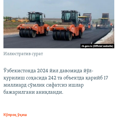
Иллюстратив сурат
Ўзбекистонда 2024 йил давомида йўл-
қурилиш соҳасида 242 та объектда қарийб 17
миллиард сўмлик сифатсиз ишлар
бажарилгани аниқланди.
Кўпроқ ўқиш