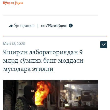
Кўпроқ ўқиш
Ўртоқлашинг
VPNсиз ўқиш
Mart 13, 2025
Яширин лабораториядан 9
млрд сўмлик банг моддаси
мусодара этилди