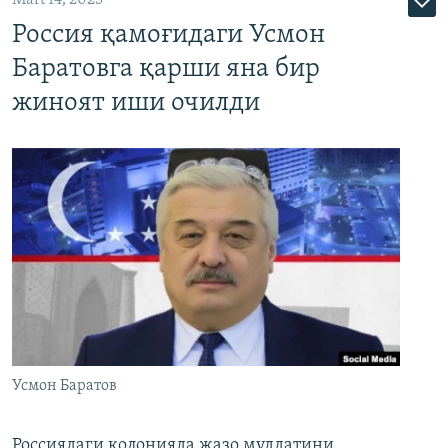
Mart 14, 2025
Россия қамоғидаги Усмон
Баратовга қарши яна бир
жиноят иши очилди
Усмон Баратов
Россиядаги колонияда жазо муддатини