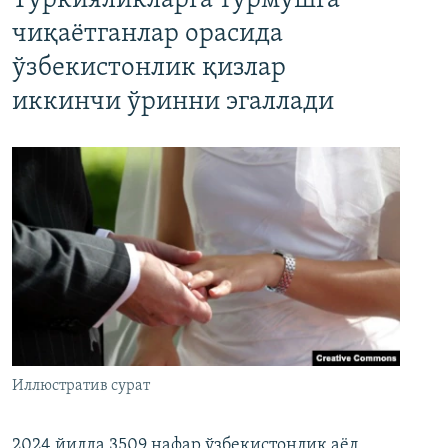
Туркияликларга турмушга
чиқаётганлар орасида
ўзбекистонлик қизлар
иккинчи ўринни эгаллади
Иллюстратив сурат
2024 йилда 3509 нафар ўзбекистонлик аёл