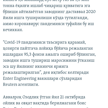
тонна ёқилғи ишлаб чиқариш қувватига эга
бўлиши айтилаётган заводнинг даставвал 2020
йили ишга туширилиши кўзда тутилганди,
аммо коронавирус пандемияси туфайли бу иш
кечиккан.
“Covid-19 пандемияси таъсирига қарамай,
ҳозирги пайтгача лойиҳа бўйича режаланган
ишлардан 95,3 фоизи амалга ошириб бўлинган,
заводни ишга тушириш маросимини ўтказиш
эса шу йилнинг иккинчи ярмига
режалаштирилган”, дея иқтибос келтиради
Enter Engineering вакиллари сўзларидан
Reuters агентлиги.
Аввалроқ Озодлик ўтган йил 21 октябрида
ойлик ва овқат вақтида берилмагани боис