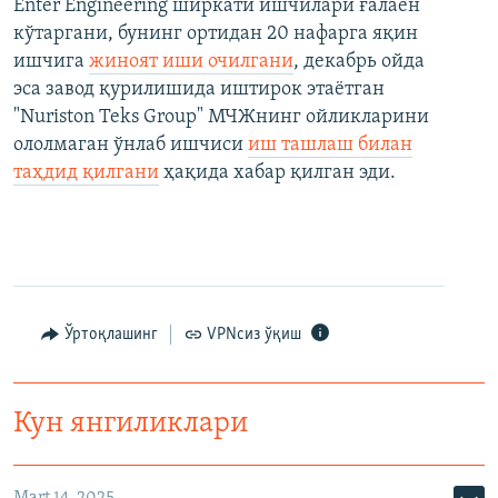
Enter Engineering ширкати ишчилари ғалаён
кўтаргани, бунинг ортидан 20 нафарга яқин
ишчига
жиноят иши очилгани
, декабрь ойда
эса завод қурилишида иштирок этаётган
"Nuriston Teks Group" МЧЖнинг ойликларини
ололмаган ўнлаб ишчиси
иш ташлаш билан
таҳдид қилгани
ҳақида хабар қилган эди.
Ўртоқлашинг
VPNсиз ўқиш
Кун янгиликлари