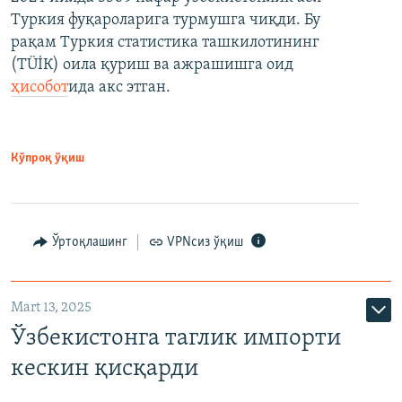
Туркия фуқароларига турмушга чиқди. Бу
рақам Туркия статистика ташкилотининг
(ТÜİК) оила қуриш ва ажрашишга оид
ҳисобот
ида акс этган.
Кўпроқ ўқиш
Ўртоқлашинг
VPNсиз ўқиш
Mart 13, 2025
Ўзбекистонга таглик импорти
кескин қисқарди