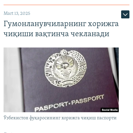
Mart 13, 2025
Гумонланувчиларнинг хорижга
чиқиши вақтинча чекланади
Ўзбекистон фуқаросининг хорижга чиқиш паспорти