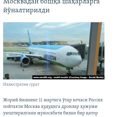
Москвадан бошқа шаҳарларга
йўналтирилди
Иллюстратив сурат
Жорий йилнинг 11 мартига ўтар кечаси Россия
пойтахти Москва ҳудудига дронлар ҳужуми
уюштирилгани муносабати билан бир қатор