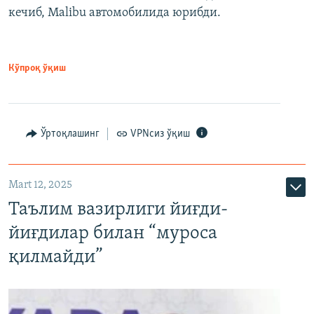
кечиб, Malibu автомобилида юрибди.
Кўпроқ ўқиш
Ўртоқлашинг
VPNсиз ўқиш
Mart 12, 2025
Таълим вазирлиги йиғди-
йиғдилар билан “муроса
қилмайди”