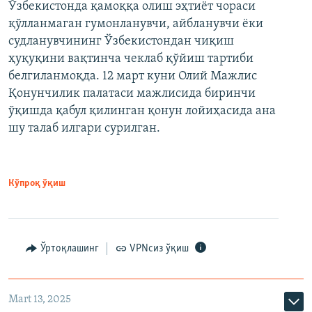
Ўзбекистонда қамоққа олиш эҳтиёт чораси
қўлланмаган гумонланувчи, айбланувчи ёки
судланувчининг Ўзбекистондан чиқиш
ҳуқуқини вақтинча чеклаб қўйиш тартиби
белгиланмоқда. 12 март куни Олий Мажлис
Қонунчилик палатаси мажлисида биринчи
ўқишда қабул қилинган қонун лойиҳасида ана
шу талаб илгари сурилган.
Кўпроқ ўқиш
Ўртоқлашинг
VPNсиз ўқиш
Mart 13, 2025