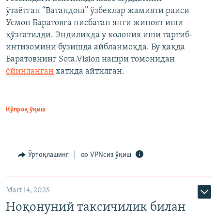
ўтаётган “Ватандош” ўзбеклар жамияти раиси
Усмон Баратовга нисбатан янги жиноят иши
қўзғатилди. Эндиликда у колония иши тартиб-
интизомини бузишда айбланмоқда. Бу ҳақда
Баратовнинг Sota.Vision нашри томонидан
ёйинланган
хатида айтилган.
Кўпроқ ўқиш
Ўртоқлашинг
VPNсиз ўқиш
Mart 14, 2025
Ноқонуний таксичилик билан