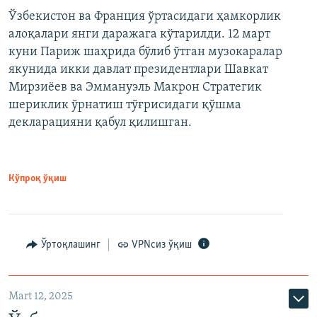
Ўзбекистон ва Франция ўртасидаги ҳамкорлик
алоқалари янги даражага кўтарилди. 12 март
куни Париж шаҳрида бўлиб ўтган музокаралар
якунида икки давлат президентлари Шавкат
Мирзиёев ва Эммануэль Макрон Стратегик
шериклик ўрнатиш тўғрисидаги қўшма
декларацияни қабул қилишган.
Кўпроқ ўқиш
Ўртоқлашинг
VPNсиз ўқиш
Mart 12, 2025