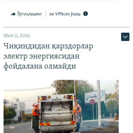
Ўртоқлашинг
VPNсиз ўқиш
Mart 11, 2025
Чиқиндидан қарздорлар
электр энергиясидан
фойдалана олмайди