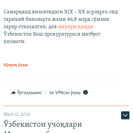
Самарқанд вилоятидаги XIX – XX асрларга оид
тарихий биноларга жами 46,8 млрд сўмлик
зарар етказилган, дея
маълум қилди
Ўзбекистон Бош прокуратураси матбуот
хизмати.
Кўпроқ ўқиш
Ўртоқлашинг
VPNсиз ўқиш
Mart 12, 2025
Ўзбекистон учоқлари