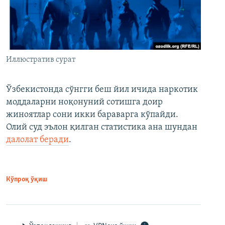
Иллюстратив сурат
Ўзбекистонда сўнгги беш йил ичида наркотик
моддаларни ноқонуний сотишга доир
жиноятлар сони икки бараварга кўпайди.
Олий суд эълон қилган статистика ана шундан
далолат беради
.
Кўпроқ ўқиш