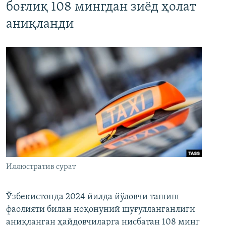
боғлиқ 108 мингдан зиёд ҳолат
аниқланди
Иллюстратив сурат
Ўзбекистонда 2024 йилда йўловчи ташиш
фаолияти билан ноқонуний шуғулланганлиги
аниқланган ҳайдовчиларга нисбатан 108 минг