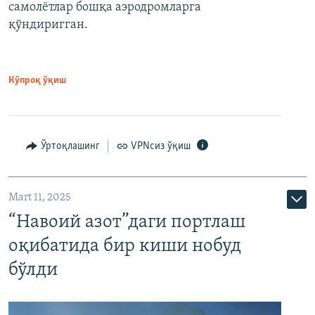
самолётлар бошқа аэродромларга
қўндиригган.
Кўпроқ ўқиш
Ўртоқлашинг
VPNсиз ўқиш
Mart 11, 2025
“Навоий азот”даги портлаш
оқибатида бир киши нобуд
бўлди