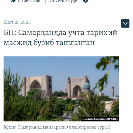
Ўртоқлашинг
VPNсиз ўқиш
Mart 12, 2025
БП: Самарқандда учта тарихий
масжид бузиб ташланган
Кўҳна Самарқанд манзараси (иллюстратив сурат)