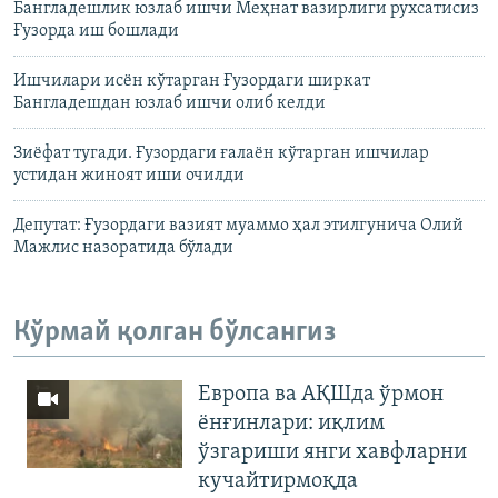
Бангладешлик юзлаб ишчи Меҳнат вазирлиги рухсатисиз
Ғузорда иш бошлади
Ишчилари исëн кўтарган Ғузордаги ширкат
Бангладешдан юзлаб ишчи олиб келди
Зиëфат тугади. Ғузордаги ғалаён кўтарган ишчилар
устидан жиноят иши очилди
Депутат: Ғузордаги вазият муаммо ҳал этилгунича Олий
Мажлис назоратида бўлади
Кўрмай қолган бўлсангиз
Европа ва АҚШда ўрмон
ёнғинлари: иқлим
ўзгариши янги хавфларни
кучайтирмоқда