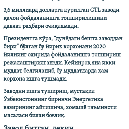
3,6 миллиард долларга қурилган GTL заводи
қачон фойдаланишга топширилишини
давлат раҳбари очиқламади.
Президентга кўра, “дунёдаги бешта заводдан
бири” бўлган бу йирик корхонани 2020
йилнинг охирида фойдаланишга топшириш
режалаштирилганэди. Кейинроқ яна икки
муддат белгиланиб, бу муддатларда ҳам
корхона ишга тушмади.
Заводни ишга тушириш, мустақил
Ўзбекистоннинг биринчи Энергетика
вазирининг айтишича, хомашё таъминоти
масаласи билан боғлиқ.
Завод битган, лекин...