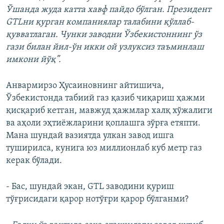
Ўшанда жуда катта хавф пайдо бўлган. Президент
GTLни қурган компаниялар талабини қўллаб-
қувватлаган. Чунки заводни Ўзбекистоннинг ўз
гази билан йил-ўн икки ой узлуксиз таъминлаш
имкони йўқ”.
Анвармирзо Ҳусаиновнинг айтишича,
Ўзбекистонда табиий газ қазиб чиқариш ҳажми
қисқариб кетган, мавжуд ҳажмлар халқ хўжалиги
ва аҳоли эҳтиёжларини қоплашга зўрға етяпти.
Мана шундай вазиятда улкан завод ишга
туширилса, кунига юз миллионлаб куб метр газ
керак бўлади.
- Бас, шундай экан, GTL заводини қуриш
тўғрисидаги қарор нотўғри қарор бўлганми?