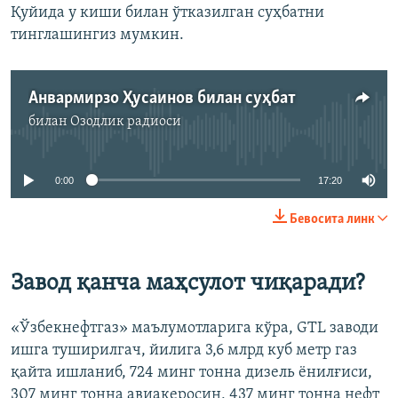
Қуйида у киши билан ўтказилган суҳбатни
тинглашингиз мумкин.
Анвармирзо Ҳусаинов билан суҳбат
билан
Озодлик радиоси
Айни дамда медиа-манба мавжуд эмас
0:00
17:20
Бевосита линк
Завод қанча маҳсулот чиқаради?
«Ўзбекнефтгаз» маълумотларига кўра, GTL заводи
ишга туширилгач, йилига 3,6 млрд куб метр газ
қайта ишланиб, 724 минг тонна дизель ёнилғиси,
307 минг тонна авиакеросин, 437 минг тонна нефт