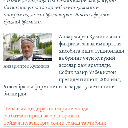
- Балки ўз вақтида соҳа етакчилари завод қуриб
битказилгунча газ қазиб олиш ҳажмини
оширамиз, деган бўлса керак. Лекин афсуски,
бундай бўлмади.
Анвармирзо Ҳусаиновнинг
фикрича, завод импорт газ
ҳисобига ишга туширилади
ва бунинг учун ҳуқуқий
асослар ҳам яратилди.
Анвармирзо Ҳусаинов
Собиқ вазир Ўзбекистон
президентининг 2021 йил,
6 октябрдаги фармонини назарда тутаётганини
билдирди.
“
Геология-қидирув ишларини янада
рағбатлантириш ва ер қаъридан
фойдаланувчиларга солиқ солиш тартибини