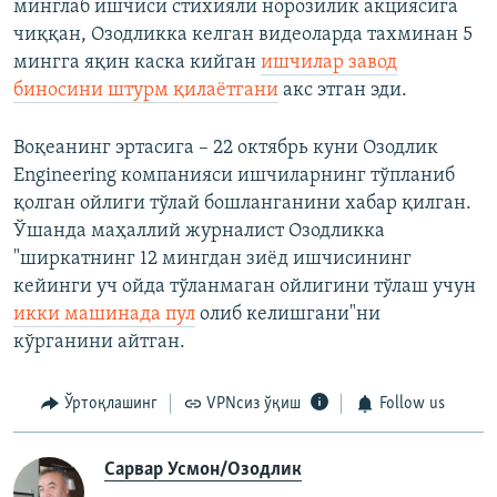
минглаб ишчиси стихияли норозилик акциясига
чиққан, Озодликка келган видеоларда тахминан 5
мингга яқин каска кийган
ишчилар завод
биносини штурм қилаëтгани
акс этган эди.
Воқеанинг эртасига – 22 октябрь куни Озодлик
Engineering компанияси ишчиларнинг тўпланиб
қолган ойлиги тўлай бошланганини хабар қилган.
Ўшанда маҳаллий журналист Озодликка
"ширкатнинг 12 мингдан зиëд ишчисининг
кейинги уч ойда тўланмаган ойлигини тўлаш учун
икки машинада пул
олиб келишгани"ни
кўрганини айтган.
Ўртоқлашинг
VPNсиз ўқиш
Follow us
Сарвар Усмон/Озодлик