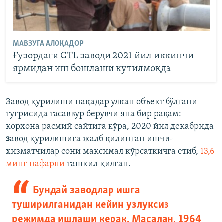
МАВЗУГА АЛОҚАДОР
Ғузордаги GTL заводи 2021 йил иккинчи
ярмидан иш бошлаши кутилмоқда
Завод қурилиши нақадар улкан объект бўлгани
тўғрисида тасаввур берувчи яна бир рақам:
корхона расмий сайтига кўра, 2020 йил декабрида
з
авод қурилишига жалб қилинган ишчи-
хизматчилар сони максимал кўрсаткичга етиб,
13,6
минг нафарни
ташкил қилган.
Бундай заводлар ишга
туширилганидан кейин узлуксиз
режимда ишлаши керак. Масалан, 1964