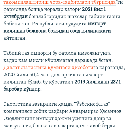
такомиллаштириш чора-тадбирлари тўғрисида
”ги
фармонда бошқа чоралар қатори
2021 йил 1
октябрдан
бошлаб юридик шахслар табиий газни
Ўзбекистон Республикаси ҳудудига
импорт
қилишда божхона божидан озод қилинажаги
айтилган.
Табиий газ импорти бу фармон имзолангунга
қадар ҳам мисли кўрилмаган даражада ўсган.
Давлат статистика қўмитаси ҳисоботи
га қараганда,
2020 йили 50,4 млн долларлик газ импорт
қилинган бўлиб, бу кўрсаткич
2019 йилгидан 237,1
баробар кўп
дир.
Энергетика вазирлиги ҳамда “Ўзбекнефтгаз”
компанияси собиқ раҳбари Анвармирзо Ҳусаинов
Озодликнинг импорт ҳажми ўсишига доир ва
мавзуга оид бошқа саволларга ҳам жавоб берди.