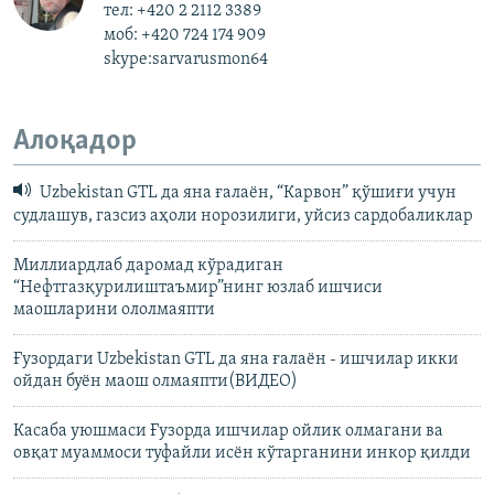
тел: +420 2 2112 3389
моб: +420 724 174 909
skype:sarvarusmon64
Алоқадор
Uzbekistan GTL да яна ғалаён, “Карвон” қўшиғи учун
судлашув, газсиз аҳоли норозилиги, уйсиз сардобаликлар
Миллиардлаб даромад кўрадиган
“Нефтгазқурилиштаъмир”нинг юзлаб ишчиси
маошларини ололмаяпти
Ғузордаги Uzbekistan GTL да яна ғалаён - ишчилар икки
ойдан буён маош олмаяпти(ВИДЕО)
Касаба уюшмаси Ғузорда ишчилар ойлик олмагани ва
овқат муаммоси туфайли исён кўтарганини инкор қилди