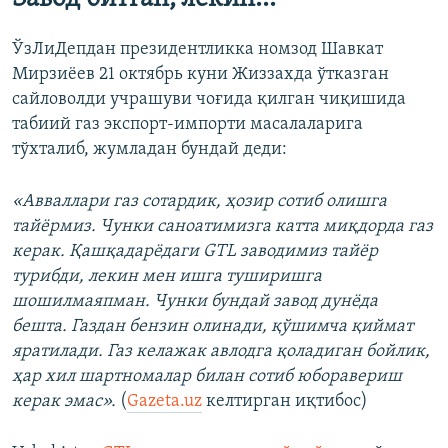
ЎзЛиДепдан президентликка номзод Шавкат
Мирзиёев 21 октябрь куни Жиззахда ўтказган
сайловолди учрашуви чоғида қилган чиқишида
табиий газ экспорт-импорти масалаларига
тўхталиб, жумладан бундай деди:
«Авваллари газ сотардик, ҳозир сотиб олишга
тайёрмиз. Чунки саноатимизга катта миқдорда газ
керак. Қашқадарёдаги GTL заводимиз тайёр
турибди, лекин мен ишга туширишга
шошилмаяпман. Чунки бундай завод дунёда
бешта. Газдан бензин олинади, қўшимча қиймат
яратилади. Газ келажак авлодга қоладиган бойлик,
ҳар хил шартномалар билан сотиб юборавериш
керак эмас».
(
Gazeta.uz
келтирган иқтибос)