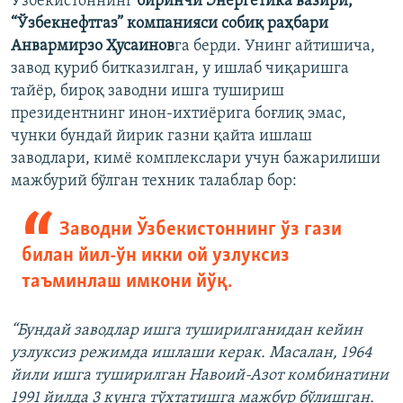
Ўзбекистоннинг
биринчи Энергетика вазири,
“Ўзбекнефтгаз” компанияси собиқ раҳбари
Анвармирзо Ҳусаинов
га берди. Унинг айтишича,
завод қуриб битказилган, у ишлаб чиқаришга
тайёр, бироқ заводни ишга тушириш
президентнинг инон-ихтиёрига боғлиқ эмас,
чунки бундай йирик газни қайта ишлаш
заводлари, кимё комплекслари учун бажарилиши
мажбурий бўлган техник талаблар бор:
Заводни Ўзбекистоннинг ўз гази
билан йил-ўн икки ой узлуксиз
таъминлаш имкони йўқ.
“Бундай заводлар ишга туширилганидан кейин
узлуксиз режимда ишлаши керак. Масалан, 1964
йили ишга туширилган Навоий-Азот комбинатини
1991 йилда 3 кунга тўхтатишга мажбур бўлишган.