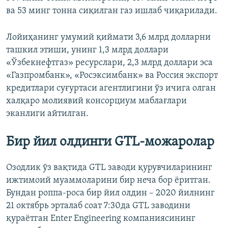
ва 53 минг тонна сиқилган газ ишлаб чиқарилади.
Лойиҳанинг умумий қиймати 3,6 млрд долларни
ташкил этиши, унинг 1,3 млрд доллари
«Ўзбекнефтгаз» ресурслари, 2,3 млрд доллари эса
«Газпромбанк», «Росэксимбанк» ва Россия экспорт
кредитлари суғуртаси агентлигини ўз ичига олган
халқаро молиявий консорциум маблағлари
эканлиги айтилган.
Бир йил олдинги GTL-можаролар
Озодлик ўз вақтида GTL заводи қурувчиларининг
ижтимоий муаммоларини бир неча бор ёритган.
Бундан роппа-роса бир йил олдин – 2020 йилнинг
21 октябрь эрталаб соат 7:30да GTL заводини
қураëтган Enter Engineering компаниясининг