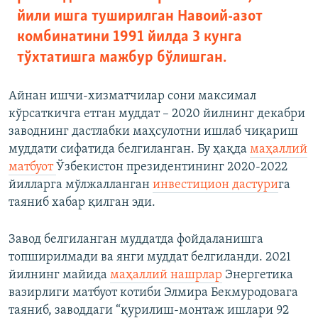
йили ишга туширилган Навоий-азот
комбинатини 1991 йилда 3 кунга
тўхтатишга мажбур бўлишган.
Айнан ишчи-хизматчилар сони максимал
кўрсаткичга етган муддат – 2020 йилнинг декабри
заводнинг дастлабки маҳсулотни ишлаб чиқариш
муддати сифатида белгиланган. Бу ҳақда
маҳаллий
матбуот
Ўзбекистон президентининг 2020-2022
йилларга мўлжалланган
инвестицион дастури
га
таяниб хабар қилган эди.
Завод белгиланган муддатда фойдаланишга
топширилмади ва янги муддат белгиланди. 2021
йилнинг майида
маҳаллий нашрлар
Энергетика
вазирлиги матбуот котиби Элмира Бекмуродовага
таяниб, заводдаги “қурилиш-монтаж ишлари 92