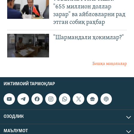
"655 миллион доллар
зарар" ва айбловларни рад
этган собиқ раҳбар
"Шармандали ҳокимлар?"
Бошқа мақолалар
ИЖТИМОИЙ ТАРМОҚЛАР
ОЗОДЛИК
МАЪЛУМОТ