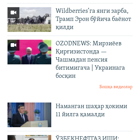
Wildberries’га янги зарба,
Трамп Эрон бўйича баёнот
қилди
OZODNEWS: Мирзиёев
Қирғизистонда —
Чашмадан пенсия
битимигача | Украинага
босқин
Бошқа видеолар
Наманган шаҳар ҳокими
11 йилга қамалди
ЎЗБЕКНЕФТГАЗ ИШИ: