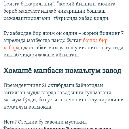
фоизга бажарилгани”, “жорий йилнинг июлига
бориб маҳсулот ишлаб чиқаришни бошлаш
режалаштирилгани” тўғрисида хабар қилди.
Бу хабардан бир ярим ой олдин – жорий йилнинг 7
апрелида матбуотда пайдо бўлган
бошқа бир
хабар
да дастлабки маҳсулот шу йилнинг августида
ишлаб чиқарилажаги айтилган.
Хомашё манбаси номаълум завод
Президентнинг 21 октябрдаги баёнотидан
айтилган муддатларда завод ишга тушмагани
маълум бўлди, боз устига қачон ишга туширилиши
номаълум қолмоқда.
Нега? Озодлик бу саволни мустақил