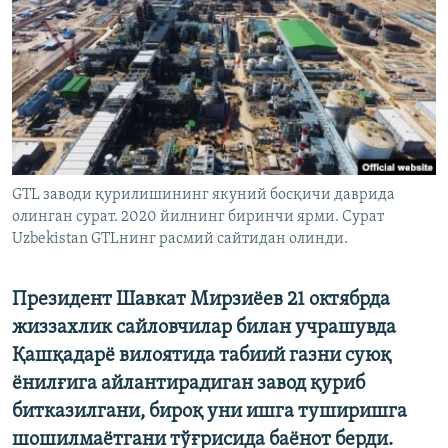
GTL заводи қурилишининг якуний босқичи даврида
олинган сурат. 2020 йилнинг биринчи ярми. Сурат
Uzbekistan GTLнинг расмий сайтидан олинди.
Президент Шавкат Мирзиёев 21 октябрда
жиззахлик сайловчилар билан учрашувда
Қашқадарё вилоятида табиий газни суюқ
ёнилғига айлантирадиган завод қуриб
битказилгани, бироқ уни ишга туширишга
шошилмаётгани тўғрисида баёнот берди.