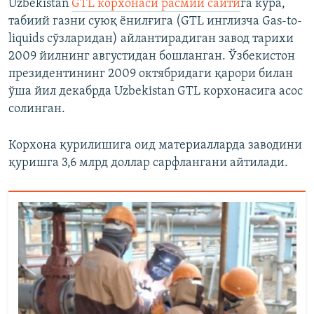
Uzbekistan
GTL корхонаси расмий сайти
га кўра,
табиий газни суюқ ёнилғига (GTL инглизча Gas-to-
liquids сўзларидан) айлантирадиган завод тарихи
2009 йилнинг августидан бошланган. Ўзбекистон
президентининг 2009 октябридаги қарори билан
ўша йил декабрда Uzbekistan GTL корхонасига асос
солинган.
Корхона қурилишига оид материалларда заводини
қуришга 3,6 млрд доллар сарфлангани айтилади.