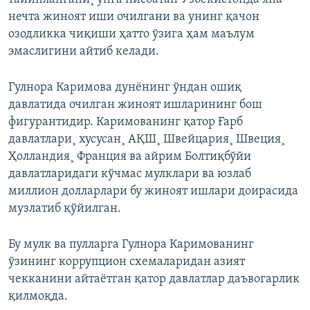
нечта жиноят иши очилгани ва унинг қачон
озодликка чиқиши ҳатто ўзига ҳам маълум
эмаслигини айтиб келади.
Гулнора Каримова дунëнинг ўндан ошиқ
давлатида очилган жиноят ишларининг бош
фигурантидир. Каримованинг қатор Ғарб
давлатлари¸ хусусан¸ АҚШ¸ Швейцария¸ Швеция¸
Ҳолландия¸ Франция ва айрим Болтиқбўйи
давлатларидаги кўчмас мулклари ва юзлаб
миллион долларлари бу жиноят ишлари доирасида
музлатиб қўйилган.
Бу мулк ва пулларга Гулнора Каримованинг
ўзининг коррупцион схемаларидан азият
чекканини айтаëтган қатор давлатлар даъвогарлик
қилмоқда.