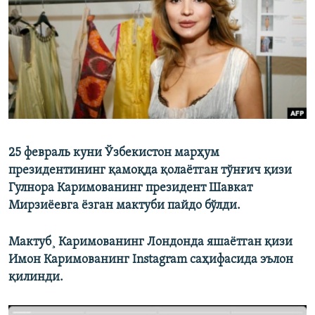
25 февраль куни Ўзбекистон марҳум
президентининг қамоқда қолаëтган тўнғич қизи
Гулнора Каримованинг президент Шавкат
Мирзиëевга ëзган мактуби пайдо бўлди.
Мактуб¸ Каримованинг Лондонда яшаëтган қизи
Имон Каримованинг Instagram саҳифасида эълон
қилинди.