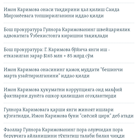
Имон Каримова онаси тақдирини ҳал қилиш Саида
Мирзиëевага топширилганини иддао қилди
Бош прокуратура Гулнора Каримованинг швейцариялик
адвокатига Ўзбекистонга киришни тақиқлади
Бош прокуратура: Г. Каримова бўйича янги иш -
етказилган зарар $165 млн + 85 млрд сўм
Имон Каримова онасининг қамоқ муддати "бешинчи
марта узайтирилганини" иддао қилди
Имон Каримова ҳукуматни коррупцияга оид махфий
фактларни дунëга ошкор қилишдан огоҳлантирди
Гулнора Каримовага қарши янги жиноят ишлари
қўзғатилди, Имон Каримова буни "сиёсий цирк" деб атади
Фаоллар Гулнора Каримованинг пора олувчидан пора
берувчига айланишини тўхтатиш талаби билан чиқди