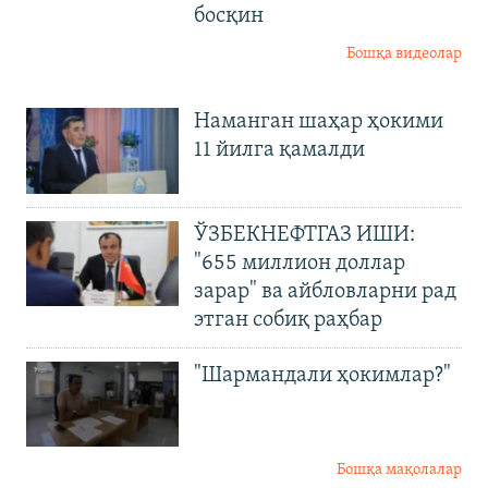
босқин
Бошқа видеолар
Наманган шаҳар ҳокими
11 йилга қамалди
ЎЗБЕКНЕФТГАЗ ИШИ:
"655 миллион доллар
зарар" ва айбловларни рад
этган собиқ раҳбар
"Шармандали ҳокимлар?"
Бошқа мақолалар