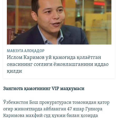
МАВЗУГА АЛОҚАДОР
Ислом Каримов уй қамоғида қолаëтган
онасининг соғлиғи ëмонлашганини иддао
қилди
Зангиота қамоғининг VIP маҳкумаси
Ўзбекистон Бош прокуратураси томонидан қатор
оғир жиноятларда айбланган 47 яшар Гулнора
Каримова махфий суд ҳукми билан ҳозирда