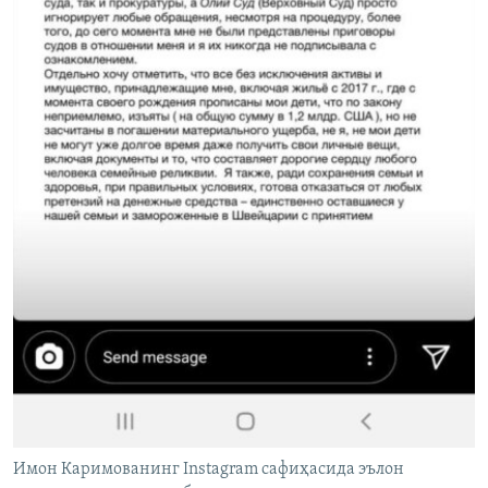
Имон Каримованинг Instagram сафиҳасида эълон