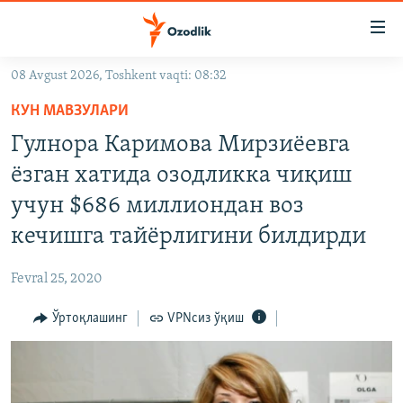
Линклар
Бош
мавзуларга
08 Avgust 2026, Toshkent vaqti: 08:32
ўтинг
OZODLIK SURISHTIRUVLARI
Асосий
КУН МАВЗУЛАРИ
OZODVIDEO
навигацияга
Гулнора Каримова Мирзиëевга
ўтинг
OZODARXIV
ëзган хатида озодликка чиқиш
Қидиришга
ўтинг
учун $686 миллиондан воз
На русском
кечишга тайëрлигини билдирди
ИЖТИМОИЙ ТАРМОҚЛАР
Fevral 25, 2020
Ўртоқлашинг
VPNсиз ўқиш
Озодлик бошқа тилларда