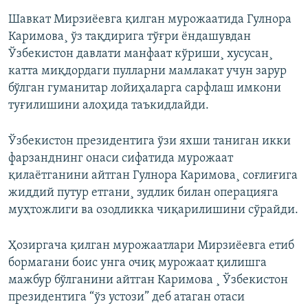
Шавкат Мирзиëевга қилган мурожаатида Гулнора
Каримова¸ ўз тақдирига тўғри ëндашувдан
Ўзбекистон давлати манфаат кўриши¸ хусусан¸
катта миқдордаги пулларни мамлакат учун зарур
бўлган гуманитар лойиҳаларга сарфлаш имкони
туғилишини алоҳида таъкидлайди.
Ўзбекистон президентига ўзи яхши таниган икки
фарзанднинг онаси сифатида мурожаат
қилаëтганини айтган Гулнора Каримова¸ соғлиғига
жиддий путур етгани¸ зудлик билан операцияга
муҳтожлиги ва озодликка чиқарилишини сўрайди.
Ҳозиргача қилган мурожаатлари Мирзиëевга етиб
бормагани боис унга очиқ мурожаат қилишга
мажбур бўлганини айтган Каримова ¸ Ўзбекистон
президентига “ўз устози” деб атаган отаси