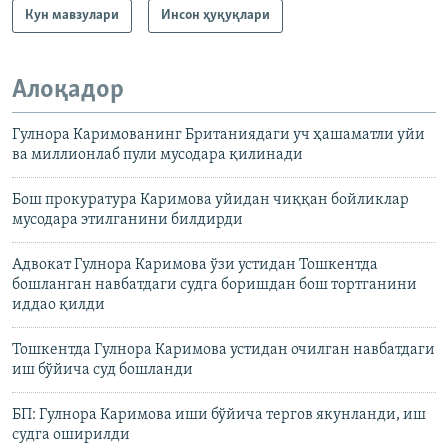
Кун мавзулари
Инсон ҳуқуқлари
Алоқадор
Гулнора Каримованинг Британиядаги уч ҳашаматли уйи
ва миллионлаб пули мусодара қилинaди
Бош прокуратура Каримова уйидан чиққан бойликлар
мусодара этилганини билдирди
Адвокат Гулнора Каримова ўзи устидан Тошкентда
бошланган навбатдаги судга боришдан бош тортганини
иддао қилди
Тошкентда Гулнора Каримова устидан очилган навбатдаги
иш бўйича суд бошланди
БП: Гулнора Каримова иши бўйича тергов якунланди, иш
судга оширилди