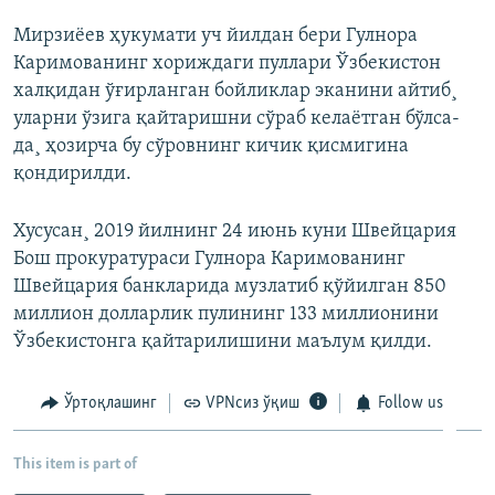
Мирзиëев ҳукумати уч йилдан бери Гулнора
Каримованинг хориждаги пуллари Ўзбекистон
халқидан ўғирланган бойликлар эканини айтиб¸
уларни ўзига қайтаришни сўраб келаëтган бўлса-
да¸ ҳозирча бу сўровнинг кичик қисмигина
қондирилди.
Хусусан¸ 2019 йилнинг 24 июнь куни Швейцария
Бош прокуратураси Гулнора Каримованинг
Швейцария банкларида музлатиб қўйилган 850
миллион долларлик пулининг 133 миллионини
Ўзбекистонга қайтарилишини маълум қилди.
Ўртоқлашинг
VPNсиз ўқиш
Follow us
This item is part of