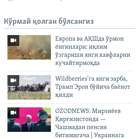
Кўрмай қолган бўлсангиз
Европа ва АҚШда ўрмон
ёнғинлари: иқлим
ўзгариши янги хавфларни
кучайтирмоқда
Wildberries’га янги зарба,
Трамп Эрон бўйича баёнот
қилди
OZODNEWS: Мирзиёев
Қирғизистонда —
Чашмадан пенсия
битимигача | Украинага