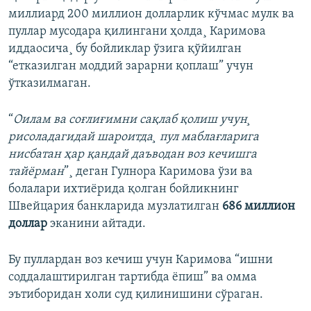
миллиард 200 миллион долларлик кўчмас мулк ва
пуллар мусодара қилингани ҳолда¸ Каримова
иддаосича¸ бу бойликлар ўзига қўйилган
“етказилган моддий зарарни қоплаш” учун
ўтказилмаган.
“
Оилам ва соғлиғимни сақлаб қолиш учун¸
рисоладагидай шароитда¸ пул маблағларига
нисбатан ҳар қандай даъводан воз кечишга
тайëрман
”¸ деган Гулнора Каримова ўзи ва
болалари ихтиëрида қолган бойликнинг
Швейцария банкларида музлатилган
686 миллион
доллар
эканини айтади.
Бу пуллардан воз кечиш учун Каримова “ишни
соддалаштирилган тартибда ëпиш” ва омма
эътиборидан холи суд қилинишини сўраган.