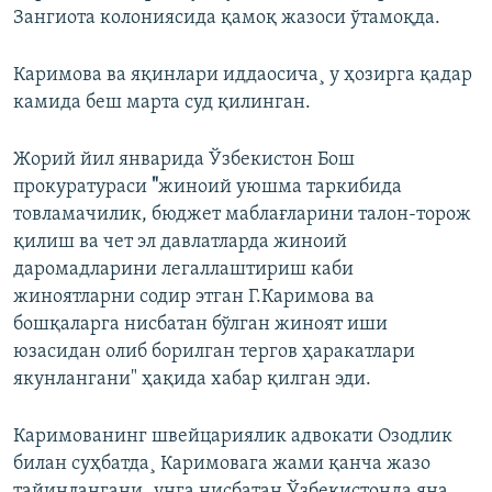
Зангиота колониясида қамоқ жазоси ўтамоқда.
Каримова ва яқинлари иддаосича¸ у ҳозирга қадар
камида беш марта суд қилинган.
Жорий йил январида Ўзбекистон Бош
прокуратураси
"
жиноий уюшма таркибида
товламачилик, бюджет маблағларини талон-торож
қилиш ва чет эл давлатларда жиноий
даромадларини легаллаштириш каби
жиноятларни содир этган Г.Каримова ва
бошқаларга нисбатан бўлган жиноят иши
юзасидан олиб борилган тергов ҳаракатлари
якунлангани" ҳақида хабар қилган эди.
Каримованинг швейцариялик адвокати Озодлик
билан суҳбатда¸ Каримовага жами қанча жазо
тайинлангани¸ унга нисбатан Ўзбекистонда яна