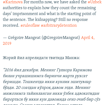
#Karimova
For months now, we have asked the
#Uzbek
authorities to explain how they count the remaining
days’ imprisonment and what is the starting point of
the sentence. The kidnapping? Still no response
received.
#ruleoflaw
#arbitrarydetention
— Grégoire Mangeat (@GregoireMangeat)
April 4,
2019
Жорий йил апрелидаги твитида Манжа:
“
2016 йил декабри. Менинг Гулнора Каримова
билан учрашишимга биринчи марта рухсат
беришди. Тошкентда икки кунлик эшитувлар
бўлди. 20 соатдан кўпро
қ
давом
этди
.
Менинг
мижозимга
тайинланган
икки
ўзбек
адвокатидан
бирортаси
бу
икки
кун
давомида
о
ғ
из
очиб
бир
сўз