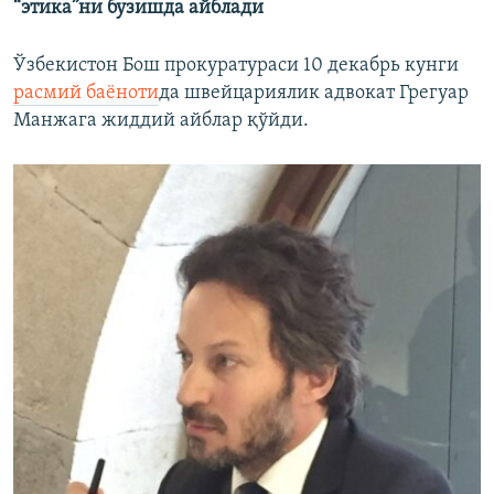
“этика”ни бузишда айблади
Ўзбекистон Бош прокуратураси 10 декабрь кунги
расмий баëноти
да швейцариялик адвокат Грегуар
Манжага жиддий айблар қўйди.