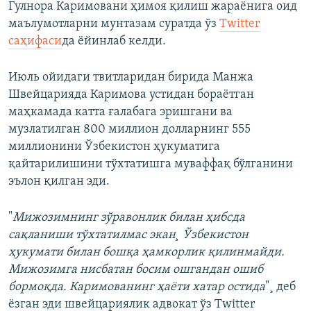
Гулнора Каримовани ҳимоя қилиш жараëнига оид
маълумотларни мунтазам суратда ўз
Twitter
саҳифаси
да ëйинлаб келди.
Июль ойидаги твитларидан бирида Манжа
Швейцарияда Каримова устидан бораëтган
маҳкамада катта ғалабага эришгани ва
музлатилган 800 миллион долларнинг 555
миллионини Ўзбекистон ҳукуматига
қайтарилишини тўхтатишга муваффақ бўлганини
эълон қилган эди.
"
Мижозимнинг зўравонлик билан ҳибсда
сақланиши тўхтатилмас экан¸ Ўзбекистон
ҳукумати билан бошқа ҳамкорлик қилинмайди.
Мижозимга нисбатан босим ошгандан ошиб
бормоқда. Каримованинг ҳаëти хатар остида
"¸ деб
ëзган эди швейцариялик адвокат ўз Twitter