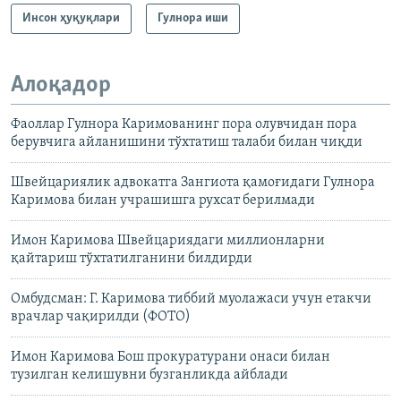
Инсон ҳуқуқлари
Гулнора иши
Алоқадор
Фаоллар Гулнора Каримованинг пора олувчидан пора
берувчига айланишини тўхтатиш талаби билан чиқди
Швейцариялик адвокатга Зангиота қамоғидаги Гулнора
Каримова билан учрашишга рухсат берилмади
Имон Каримова Швейцариядаги миллионларни
қайтариш тўхтатилганини билдирди
Омбудсман: Г. Каримова тиббий муолажаси учун етакчи
врачлар чақирилди (ФОТО)
Имон Каримова Бош прокуратурани онаси билан
тузилган келишувни бузганликда айблади