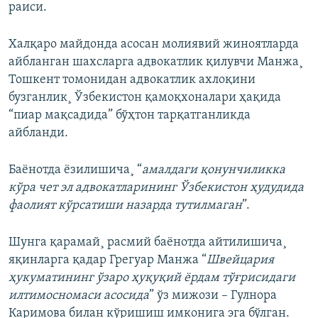
раиси.
Халқаро майдонда асосан молиявий жиноятларда
айбланган шахсларга адвокатлик қилувчи Манжа¸
Тошкент томонидан адвокатлик ахлоқини
бузганлик¸ Ўзбекистон қамоқхоналари ҳақида
“пиар мақсадида” бўҳтон тарқатганликда
айбланди.
Баëнотда ëзилишича¸ “
амалдаги қонунчиликка
кўра чет эл адвокатларининг Ўзбекистон ҳудудида
фаолият кўрсатиши назарда тутилмаган
”.
Шунга қарамай¸ расмий баëнотда айтилишича¸
яқинларга қадар Грегуар Манжа “
Швейцария
ҳукуматининг ўзаро ҳуқуқий ёрдам тўғрисидаги
илтимосномаси асосида
” ўз мижози – Гулнора
Каримова билан кўришиш имконига эга бўлган.