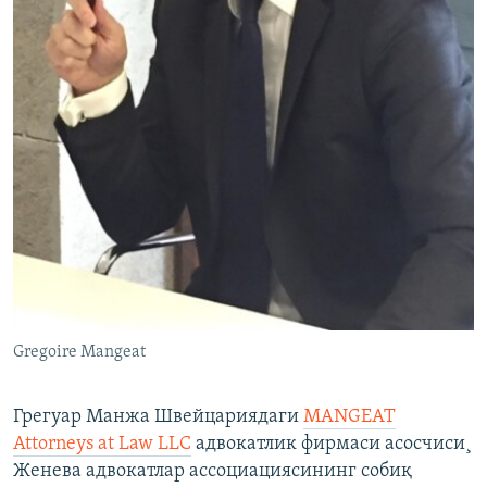
Gregoire Mangeat
Грегуар Манжа Швейцариядаги
MANGEAT
Attorneys at Law LLC
адвокатлик фирмаси асосчиси¸
Женева адвокатлар ассоциациясининг собиқ