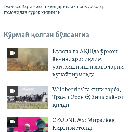
Гулнора Каримова швейцариялик прокурорлар
томонидан сўроқ қилинди
Кўрмай қолган бўлсангиз
Европа ва АҚШда ўрмон
ёнғинлари: иқлим
ўзгариши янги хавфларни
кучайтирмоқда
Wildberries’га янги зарба,
Трамп Эрон бўйича баёнот
қилди
OZODNEWS: Мирзиёев
Қирғизистонда —