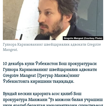
Гулнора Каримованинг швейцариялик адвокати Gregoire
Mangeat.
10 декабрь куни Ўзбекистон Бош прокуратураси
Гулнора Каримованинг швейцариялик адвокати
Gregoire Mangeat (Грегуар Манжа)нинг
Ўзбекистонга киришини тақиқлади.
Бундай кескин қарорига асос қилиб Бош
прокуратура Манжани “ўз мижози билан учрашиш
учун яратиб берилган имкониятларни суиистеъмол