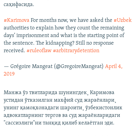
саҳифасида.
#Karimova
For months now, we have asked the
#Uzbek
authorities to explain how they count the remaining
days’ imprisonment and what is the starting point of
the sentence. The kidnapping? Still no response
received.
#ruleoflaw
#arbitrarydetention
— Grégoire Mangeat (@GregoireMangeat)
April 4,
2019
Манжа ўз твитларида шунингдек¸ Каримова
устидан ўтказилган махфий суд жараëнлари¸
унинг қамоқхонадаги шароити¸ ўзбекистонлик
адвокатларнинг тергов ва суд жараëнларидаги
"сассизлиги"ни танқид қилиб келаëтган эди.