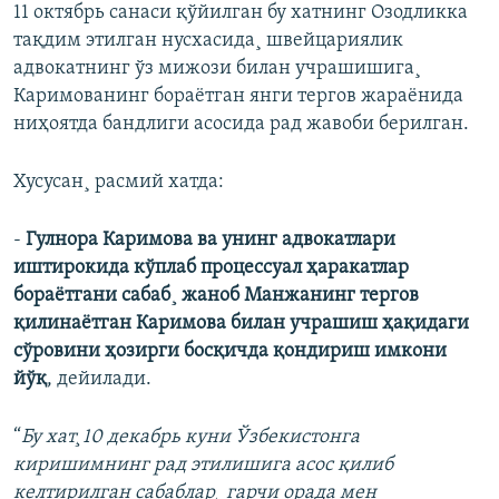
11 октябрь санаси қўйилган бу хатнинг Озодликка
тақдим этилган нусхасида¸ швейцариялик
адвокатнинг ўз мижози билан учрашишига¸
Каримованинг бораëтган янги тергов жараëнида
ниҳоятда бандлиги асосида рад жавоби берилган.
Хусусан¸ расмий хатда:
-
Гулнора Каримова ва унинг адвокатлари
иштирокида кўплаб процессуал ҳаракатлар
бораëтгани сабаб¸ жаноб Манжанинг тергов
қилинаëтган Каримова билан учрашиш ҳақидаги
сўровини ҳозирги босқичда қондириш имкони
йўқ
, дейилади.
“
Бу хат¸10 декабрь куни Ўзбекистонга
киришимнинг рад этилишига асос қилиб
келтирилган сабаблар¸ гарчи орада мен