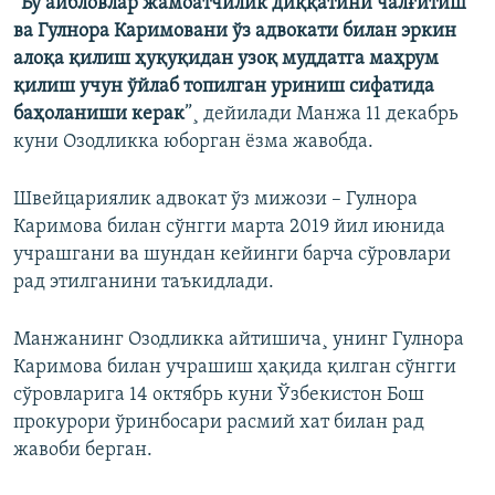
“
Бу айбловлар жамоатчилик диққатини чалғитиш
ва Гулнора Каримовани ўз адвокати билан эркин
алоқа қилиш ҳуқуқидан узоқ муддатга маҳрум
қилиш учун ўйлаб топилган уриниш сифатида
баҳоланиши керак
”¸ дейилади Манжа 11 декабрь
куни Озодликка юборган ëзма жавобда.
Швейцариялик адвокат ўз мижози – Гулнора
Каримова билан сўнгги марта 2019 йил июнида
учрашгани ва шундан кейинги барча сўровлари
рад этилганини таъкидлади.
Манжанинг Озодликка айтишича¸ унинг Гулнора
Каримова билан учрашиш ҳақида қилган сўнгги
сўровларига 14 октябрь куни Ўзбекистон Бош
прокурори ўринбосари расмий хат билан рад
жавоби берган.