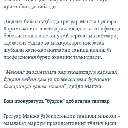
қўйган
”ликда айблади.
Озодлик билан суҳбатда Грегуар Манжа Гулнора
Каримованинг швейцариялик адвокати сифатида
Ўзбекистондаги ноқонуний тергов амалиëтлари¸
адолатсиз судлар ва маҳкумларга нисбатан
шубҳали ҳати-ҳаракатларни танқид қилиш ўз
профессионал бурчи эканини таъкидлади.
“
Менинг фаолиятимга оид туҳматларга қарамай¸
бундан кейин ҳам ўз профессионал бурчимни
бажаришда давом этаман
”¸ дейди Манжа.
Бош прокуратура “бўҳтон” деб атаган твитлар
Грегуар Манжа ўзбекистонлик таниқли мижози –
мамлакат марҳум президентининг тўнғич қизи