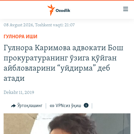
Линклар
Бош
мавзуларга
08 Avgust 2026, Toshkent vaqti: 21:07
ўтинг
OZODLIK SURISHTIRUVLARI
Асосий
ГУЛНОРА ИШИ
OZODVIDEO
навигацияга
Гулнора Каримова адвокати Бош
ўтинг
OZODARXIV
прокуратуранинг ўзига қўйган
Қидиришга
ўтинг
айбловларини “уйдирма” деб
На русском
атади
ИЖТИМОИЙ ТАРМОҚЛАР
Dekabr 11, 2019
Ўртоқлашинг
VPNсиз ўқиш
Озодлик бошқа тилларда