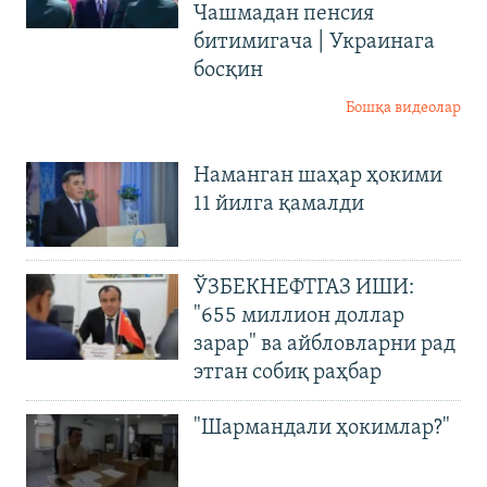
Чашмадан пенсия
битимигача | Украинага
босқин
Бошқа видеолар
Наманган шаҳар ҳокими
11 йилга қамалди
ЎЗБЕКНЕФТГАЗ ИШИ:
"655 миллион доллар
зарар" ва айбловларни рад
этган собиқ раҳбар
"Шармандали ҳокимлар?"