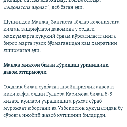
демади. Сассиз адвокатлар. Босим остида.
#Адолатсиз адолат
”
¸ деб ëзган эди.
Шунингдек Манжа¸ Зангиота аëллар колониясига
қилган ташрифлари давомида у ердаги
маҳкумларга ҳуқуқий ëрдам кўрсатилаëтганига
бирор марта гувоҳ бўлмаганидан ҳам ҳайратини
яширмаган эди.
Манжа мижози билан кўришиш уринишини
давом эттирмоқчи
Озодлик билан суҳбатда швейцариялик адвокат
икки ҳафта олдин Гулнора Каримова билан 5-8
январь кунлари учрашишига рухсат сўраб
мурожаат юборгани ва Ўзбекистон ҳукуматидан бу
сўровга ижобий жавоб кутишини билдирди.