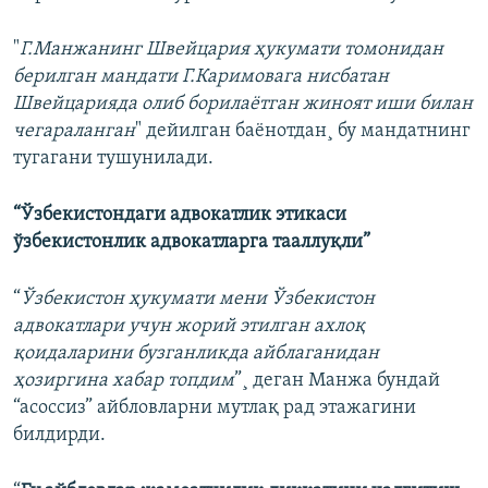
"
Г.Манжанинг Швейцария ҳукумати томонидан
берилган мандати Г.Каримовага нисбатан
Швейцарияда олиб борилаётган жиноят иши билан
чегараланган
" дейилган баëнотдан¸ бу мандатнинг
тугагани тушунилади.
“Ўзбекистондаги адвокатлик этикаси
ўзбекистонлик адвокатларга тааллуқли”
“
Ўзбекистон ҳукумати мени Ўзбекистон
адвокатлари учун жорий этилган ахлоқ
қоидаларини бузганликда айблаганидан
ҳозиргина хабар топдим
”¸ деган Манжа бундай
“асоссиз” айбловларни мутлақ рад этажагини
билдирди.