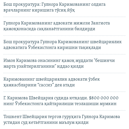
Бош прокуратура: Гулнора Каримованинг олдига
врачларнинг киришига тўсиқ йўқ
Гулнора Каримованинг адвокати мижози Зангиота
қамоқхонасида сақланаётганини билдирди
Бош прокуратура Гулнора Каримованинг швейцариялик
адвокатига Ўзбекистонга киришни тақиқлади
Имон Каримова онасининг қамоқ муддати "бешинчи
марта узайтирилганини" иддао қилди
Каримованинг швейцариялик адвокати ўзбек
ҳамкасбларини “сассиз” дея атади
Г. Каримова Швейцария судида ютқазди. $800 000 000
нинг Ўзбекистонга қайтарилиши тезлашиши мумкин
Тошкент Швейцария тергов гуруҳига Гулнора Каримова
устидан суд кетаётганини маълум қилди