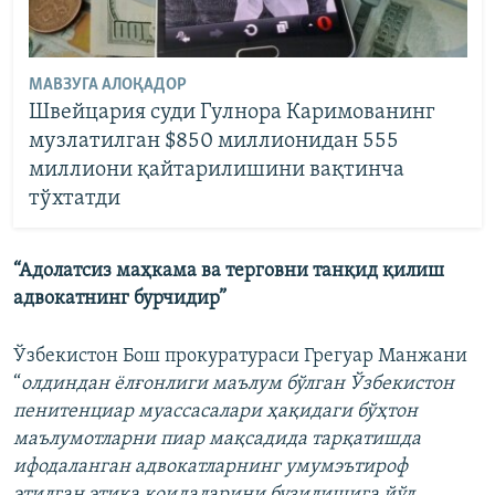
МАВЗУГА АЛОҚАДОР
Швейцария суди Гулнора Каримованинг
музлатилган $850 миллионидан 555
миллиони қайтарилишини вақтинча
тўхтатди
“Адолатсиз маҳкама ва терговни танқид қилиш
адвокатнинг бурчидир”
Ўзбекистон Бош прокуратураси Грегуар Манжани
“
олдиндан ёлғонлиги маълум бўлган Ўзбекистон
пенитенциар муассасалари ҳақидаги бўҳтон
маълумотларни пиар мақсадида тарқатишда
ифодаланган адвокатларнинг умумэътироф
этилган этика қоидаларини бузилишига йўл