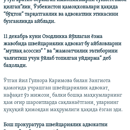
қилган”лик¸ Ўзбекистон қамоқхоналари ҳақида
“бўҳтон” тарқатганлик ва адвокатлик этикасини
бузганликда айблади.
11 декабрь куни Озодликка йўллаган ëзма
жавобида швейцариялик адвокат бу айбловларни
“мутлақ асоссиз” " ва “жамоатчилик эътиборини
чалғитиш учун ўйлаб топилган уйдирма” деб
баҳолади.
Ўтган йил Гулнора Каримова билан Зангиота
қамоғида учрашган швейцариялик адвокат¸
нафақат ўз мижози¸ балки бошқа маҳкумларнинг
ҳам оғир шароитларда сақланаëтгани¸ уларнинг
ҳуқуқий ҳимоядан маҳрумлиги ҳақида ëзган эди.
Бош прокуратура швейцариялик адвокатни