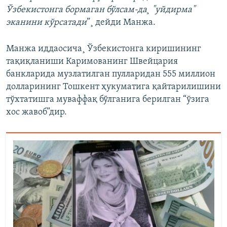
Ўзбекистонга бормаган бўлсам-да¸ "уйдирма"
эканини кўрсатади
”¸ дейди Манжа.
Манжа иддаосича¸ Ўзбекистонга киришининг
тақиқланиши Каримованинг Швейцария
банкларида музлатилган пулларидан 555 миллион
долларининг Тошкент ҳукуматига қайтарилишини
тўхтатишга муваффақ бўлганига берилган “ўзига
хос жавоб”дир.