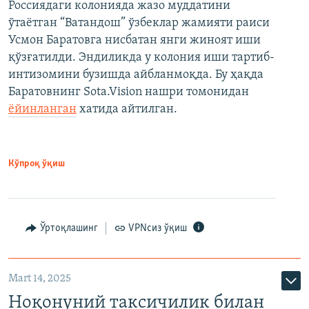
Россиядаги колонияда жазо муддатини
ўтаётган “Ватандош” ўзбеклар жамияти раиси
Усмон Баратовга нисбатан янги жиноят иши
қўзғатилди. Эндиликда у колония иши тартиб-
интизомини бузишда айбланмоқда. Бу ҳақда
Баратовнинг Sota.Vision нашри томонидан
ёйинланган
хатида айтилган.
Кўпроқ ўқиш
Ўртоқлашинг
VPNсиз ўқиш
Mart 14, 2025
Ноқонуний таксичилик билан