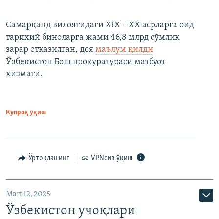
Самарқанд вилоятидаги XIX – XX асрларга оид
тарихий биноларга жами 46,8 млрд сўмлик
зарар етказилган, дея
маълум қилди
Ўзбекистон Бош прокуратураси матбуот
хизмати.
Кўпроқ ўқиш
Ўртоқлашинг
VPNсиз ўқиш
Mart 12, 2025
Ўзбекистон учоқлари