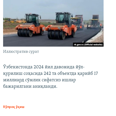
Иллюстратив сурат
Ўзбекистонда 2024 йил давомида йўл-
қурилиш соҳасида 242 та объектда қарийб 17
миллиард сўмлик сифатсиз ишлар
бажарилгани аниқланди.
Кўпроқ ўқиш