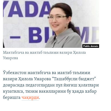
Мактабгача ва мактаб таълими вазири Ҳилола
Умарова
Ўзбекистон мактабгача ва мактаб таълими
вазири Ҳилола Умарова “Ташаббусли бюджет”
доирасида педагоглардан пул йиғиш ҳолатлари
кузатилса, тизим вакилларини бу ҳақда хабар
беришга
чақирди
.