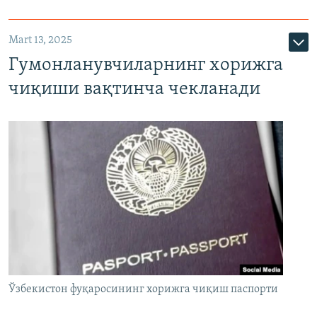
Mart 13, 2025
Гумонланувчиларнинг хорижга
чиқиши вақтинча чекланади
Ўзбекистон фуқаросининг хорижга чиқиш паспорти