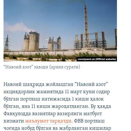
“Навоий азот” заводи (архив сурати)
Навоий шаҳрида жойлашган “Навоий азот”
акциядорлик жамиятида 11 март куни содир
бўлган портлаш натижасида 1 киши ҳалок
бўлган, яна 11 киши жароҳатланган. Бу ҳақда
Фавқулодда вазиятлар вазирлиги матбуот
хизмати
маълумот тарқатди
. ФВВ портлаш
чоғида нобуд бўлган ва жабрланган кишилар