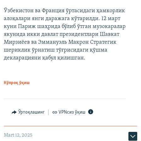
Ўзбекистон ва Франция ўртасидаги ҳамкорлик
алоқалари янги даражага кўтарилди. 12 март
куни Париж шаҳрида бўлиб ўтган музокаралар
якунида икки давлат президентлари Шавкат
Мирзиёев ва Эммануэль Макрон Стратегик
шериклик ўрнатиш тўғрисидаги қўшма
декларацияни қабул қилишган.
Кўпроқ ўқиш
Ўртоқлашинг
VPNсиз ўқиш
Mart 12, 2025