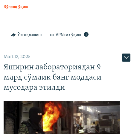
Кўпроқ ўқиш
Ўртоқлашинг
VPNсиз ўқиш
Mart 13, 2025
Яширин лабораториядан 9
млрд сўмлик банг моддаси
мусодара этилди