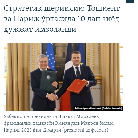
Стратегик шериклик: Тошкент
ва Париж ўртасида 10 дан зиёд
ҳужжат имзоланди
Ўзбекистон президенти Шавкат Мирзиёев
франциялик ҳамкасби Эммануэль Макрон билан,
Париж, 2025 йил 12 марти (president.uz фотоси)