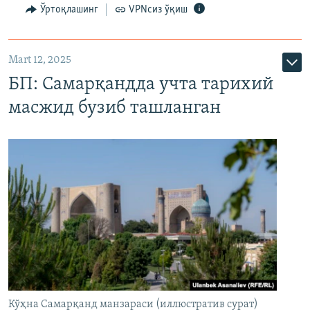
Ўртоқлашинг
VPNсиз ўқиш
Mart 12, 2025
БП: Самарқандда учта тарихий
масжид бузиб ташланган
Кўҳна Самарқанд манзараси (иллюстратив сурат)