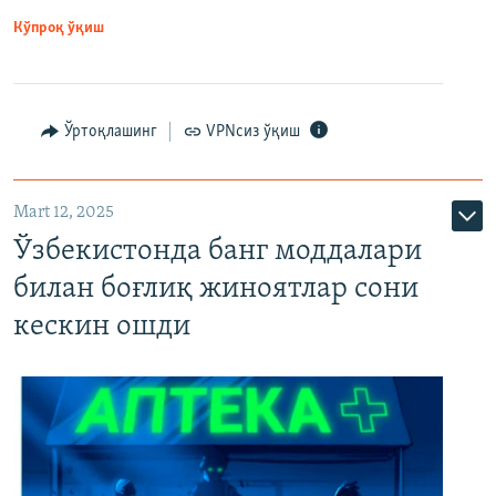
Кўпроқ ўқиш
Ўртоқлашинг
VPNсиз ўқиш
Mart 12, 2025
Ўзбекистонда банг моддалари
билан боғлиқ жиноятлар сони
кескин ошди