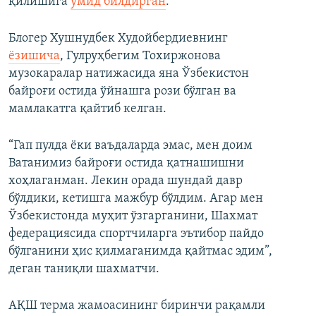
қилишига
умид билдирган
.
Блогер Хушнудбек Худойбердиевнинг
ёзишича
, Гулруҳбегим Тохиржонова
музокаралар натижасида яна Ўзбекистон
байроғи остида ўйнашга рози бўлган ва
мамлакатга қайтиб келган.
“Гап пулда ёки ваъдаларда эмас, мен доим
Ватанимиз байроғи остида қатнашишни
хоҳлаганман. Лекин орада шундай давр
бўлдики, кетишга мажбур бўлдим. Агар мен
Ўзбекистонда муҳит ўзгарганини, Шахмат
федерациясида спортчиларга эътибор пайдо
бўлганини ҳис қилмаганимда қайтмас эдим”,
деган таниқли шахматчи.
АҚШ терма жамоасининг биринчи рақамли