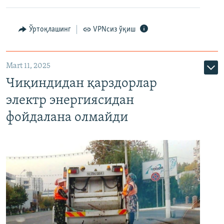
Ўртоқлашинг
VPNсиз ўқиш
Mart 11, 2025
Чиқиндидан қарздорлар
электр энергиясидан
фойдалана олмайди