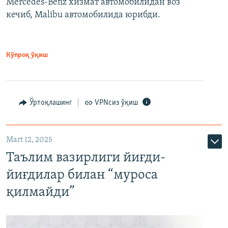
Mercedes-Benz хизмат автомобилидан воз
кечиб, Malibu автомобилида юрибди.
Кўпроқ ўқиш
Ўртоқлашинг
VPNсиз ўқиш
Mart 12, 2025
Таълим вазирлиги йиғди-
йиғдилар билан “муроса
қилмайди”