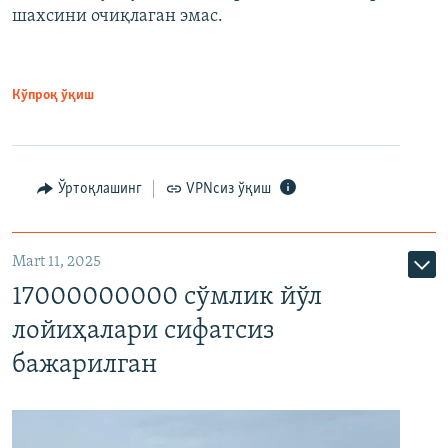
шахсини очиқлаган эмас.
Кўпроқ ўқиш
Ўртоқлашинг
VPNсиз ўқиш
Mart 11, 2025
17000000000 сўмлик йўл
лойиҳалари сифатсиз
бажарилган