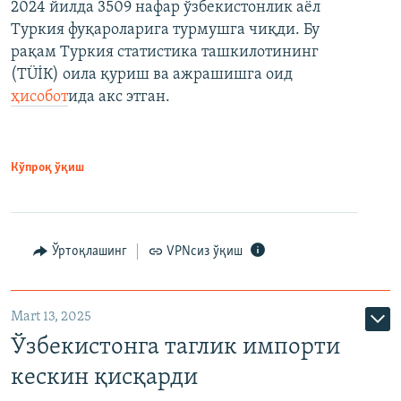
2024 йилда 3509 нафар ўзбекистонлик аёл
Туркия фуқароларига турмушга чиқди. Бу
рақам Туркия статистика ташкилотининг
(ТÜİК) оила қуриш ва ажрашишга оид
ҳисобот
ида акс этган.
Кўпроқ ўқиш
Ўртоқлашинг
VPNсиз ўқиш
Mart 13, 2025
Ўзбекистонга таглик импорти
кескин қисқарди