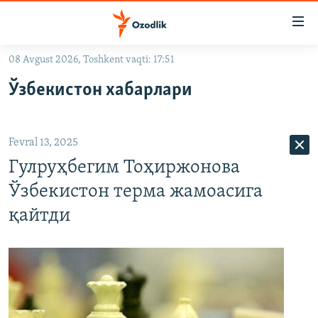
Линклар
Бош
мавзуларга
08 Avgust 2026, Toshkent vaqti: 17:51
ўтинг
OZODLIK SURISHTIRUVLARI
Асосий
Ўзбекистон хабарлари
OZODVIDEO
навигацияга
ўтинг
OZODARXIV
Қидиришга
Fevral 13, 2025
ўтинг
На русском
Гулруҳбегим Тоҳиржонова
Ўзбекистон терма жамоасига
ИЖТИМОИЙ ТАРМОҚЛАР
қайтди
Озодлик бошқа тилларда