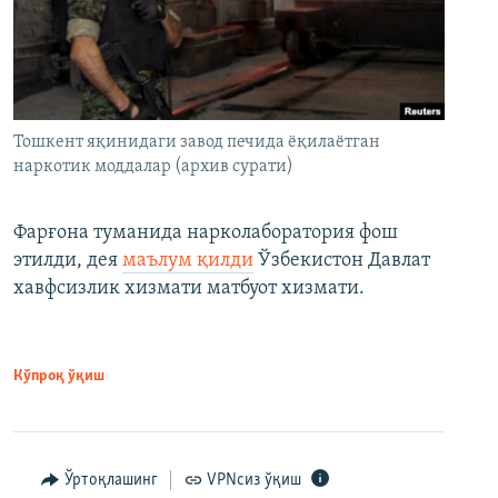
Тошкент яқинидаги завод печида ёқилаётган
наркотик моддалар (архив сурати)
Фарғона туманида нарколаборатория фош
этилди, дея
маълум қилди
Ўзбекистон Давлат
хавфсизлик хизмати матбуот хизмати.
Кўпроқ ўқиш
Ўртоқлашинг
VPNсиз ўқиш