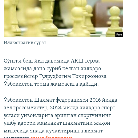
Иллюстратив сурат
Сўнгги беш йил давомида АҚШ терма
жамоасида дона суриб келган халқаро
гроссмейстер Гулруҳбегим Тоҳиржонова
Ўзбекистон терма жамоасига қайтди.
Ўзбекистон Шахмат федерацияси 2016 йилда
аёл гроссмейстер, 2024 йилда халқаро спорт
устаси унвонларига эришган спортчининг
ушбу қарори мамлакат шахматини жаҳон
миқёсида янада кучайтиришга хизмат