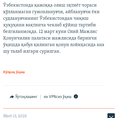
Ўзбекистонда қамоққа олиш эҳтиёт чораси
қўлланмаган гумонланувчи, айбланувчи ёки
судланувчининг Ўзбекистондан чиқиш
ҳуқуқини вақтинча чеклаб қўйиш тартиби
белгиланмоқда. 12 март куни Олий Мажлис
Қонунчилик палатаси мажлисида биринчи
ўқишда қабул қилинган қонун лойиҳасида ана
шу талаб илгари сурилган.
Кўпроқ ўқиш
Ўртоқлашинг
VPNсиз ўқиш
Mart 13, 2025