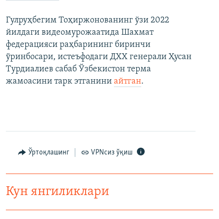
Гулруҳбегим Тоҳиржонованинг ўзи 2022
йилдаги видеомурожаатида Шахмат
федерацияси раҳбарининг биринчи
ўринбосари, истеъфодаги ДХХ генерали Ҳусан
Турдиалиев сабаб Ўзбекистон терма
жамоасини тарк этганини
айтган
.
Ўртоқлашинг
VPNсиз ўқиш
Кун янгиликлари