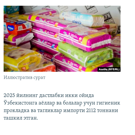
Иллюстратив сурат
2025 йилнинг дастлабки икки ойида
Ўзбекистонга аёллар ва болалар учун гигиеник
прокладка ва тагликлар импорти 2112 тоннани
ташкил этган.