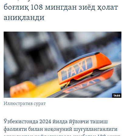
боғлиқ 108 мингдан зиёд ҳолат
аниқланди
Иллюстратив сурат
Ўзбекистонда 2024 йилда йўловчи ташиш
фаолияти билан ноқонуний шуғулланганлиги