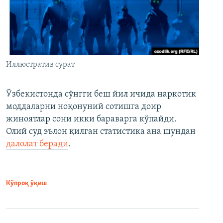
Иллюстратив сурат
Ўзбекистонда сўнгги беш йил ичида наркотик
моддаларни ноқонуний сотишга доир
жиноятлар сони икки бараварга кўпайди.
Олий суд эълон қилган статистика ана шундан
далолат беради
.
Кўпроқ ўқиш