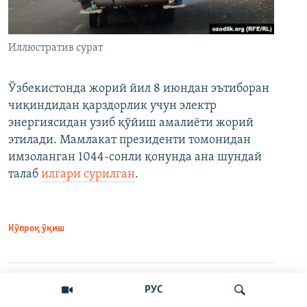
Иллюстратив сурат
Ўзбекистонда жорий йил 8 июндан эътиборан
чиқиндидан қарздорлик учун электр
энергиясидан узиб қўйиш амалиёти жорий
этилади. Мамлакат президенти томонидан
имзоланган 1044-сонли қонунда ана шундай
талаб
илгари сурилган
.
Кўпроқ ўқиш
РУС
Ўртоқлашинг
VPNсиз ўқиш