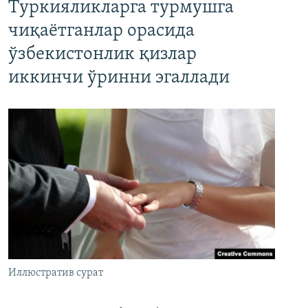
Туркияликларга турмушга
чиқаётганлар орасида
ўзбекистонлик қизлар
иккинчи ўринни эгаллади
Иллюстратив сурат