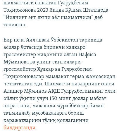
шахматчиси саналган Гулруҳбегим
Тоҳиржонова 2023 йилда Қўшма Штатларда
“Йилнинг энг яхши аёл шахматчиси” деб
топилган.
Бир неча йил аввал Ўзбекистон тарихида
аёллар ўртасида биринчи халқаро
гроссмейстер мақомини олган Нафиса
Мўминова ва унинг сингиллари –
гроссмейстер Ҳулкар ва Гулруҳбегим
Тоҳиржоновалар мамлакат терма жамоасидан
четлатилган эди. Шахматчи қизларнинг отаси
Алишер Мўминов АҚШ Гулруҳбегимнинг олти
ойлик ўқиши учун 150 минг доллар маблағ
ажратгани, малакали мураббийлар билан
таъминлаб, мусобақаларга бориш
харажатларини тўлиқ қоплаганини
билдирганди
.