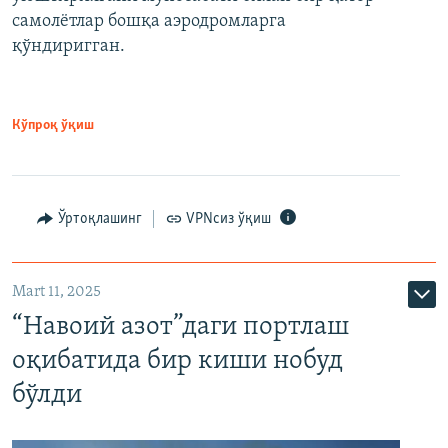
самолётлар бошқа аэродромларга
қўндиригган.
Кўпроқ ўқиш
Ўртоқлашинг
VPNсиз ўқиш
Mart 11, 2025
“Навоий азот”даги портлаш
оқибатида бир киши нобуд
бўлди