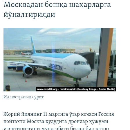
Москвадан бошқа шаҳарларга
йўналтирилди
Иллюстратив сурат
Жорий йилнинг 11 мартига ўтар кечаси Россия
пойтахти Москва ҳудудига дронлар ҳужуми
уюштирилгани муносабати билан бир қатор