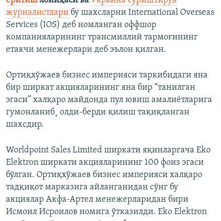
ёритиш
лойиҳаси ва
Украина суриштирув
журналистлари
бу шахсларни International Overseas
Services (IOS) деб номланган оффшор
компанияларининг трансмиллий тармоғининг
етакчи менежерлари деб эълон қилган.
Ортиқхўжаев бизнес империяси таркибидаги яна
бир ширкат акцияларининг яна бир “танилган
эгаси” халқаро майдонда пул ювиш амалиëтларига
гумонланиб¸ олди-берди қилиш тақиқланган
шахсдир.
Worldpoint Sales Limited ширкати яқинларгача Eko
Elеktron ширкати акцияларининг 100 фоиз эгаси
бўлган. Ортиқхўжаев бизнес империяси халқаро
тадқиқот марказига айланганидан сўнг бу
акциялар Акфа-Артел менежерларидан бири
Исмоил Исроилов номига ўтказилди. Eko Elеktron