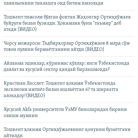
павильонини тиклашга оид битим имзолади
Тошкент тимсоли бўлган фонтан Жаҳонгир Ортиқхўжаев
буйруғи билан бузилди. Ҳокимлик буни "таъмир" деб
атади (ВИДЕО)
Чорсу можароси: Тадбиркорлар Ортиқхўжаев 8 млрд сўм
товон пулини бермаëтганини айтди (ВИДЕО)
Айланма эшиклар, кўринмас қўллар: янги Ўзбекистонда
давлат ва хусусий сектор қандай бирлашмоқда?
Кристиан Ласслет: Тошкент ҳокими Ўзбекистонда
эксклюзив имтиëз билан ишлаëтган 67 та ширкатга
алоқадор!(ВИДЕО)
Хусусий Akfa университети ЎзМУ биноларидан бирини
олиши мумкин
Тошкент ҳокими Ортиқхўжаевнинг қонунни бузаётгани
айтилди