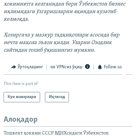
ҳокимиятга келганидан бери Ўзбекистон бизнес
иқлимидаги ўзгаришларни яқиндан кузатиб
келмоқда.
Ҳозиргача у мазкур тадқиқотлари асосида бир
нечта мақола эълон қилди. Уларни Озодлик
сайтидан топиб ўқишингиз мумкин.
Ўртоқлашинг
VPNсиз ўқиш
Follow us
This item is part of
Кун мавзулари
Иқтисод
Алоқадор
Тошкент ҳокими СССР ВДНХсидаги Ўзбекистон