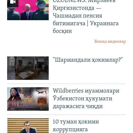
OZODNEWS: Мирзиёев
Қирғизистонда —
Чашмадан пенсия
битимигача | Украинага
босқин
Бошқа видеолар
"Шармандали ҳокимлар?"
Wildberries муаммолари
Ўзбекистон ҳукумати
даражасига чиқди
10 туман ҳокими
коррупцияга