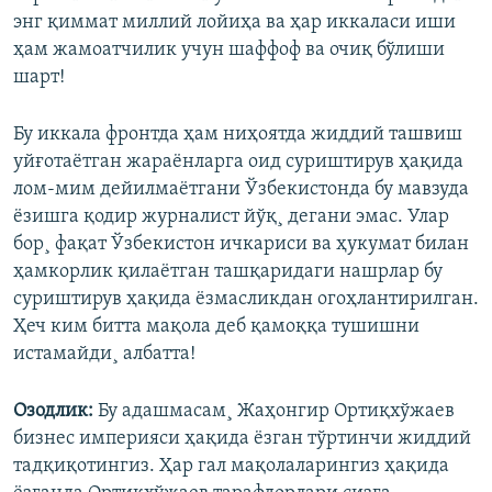
энг қиммат миллий лойиҳа ва ҳар иккаласи иши
ҳам жамоатчилик учун шаффоф ва очиқ бўлиши
шарт!
Бу иккала фронтда ҳам ниҳоятда жиддий ташвиш
уйғотаëтган жараëнларга оид суриштирув ҳақида
лом-мим дейилмаëтгани Ўзбекистонда бу мавзуда
ëзишга қодир журналист йўқ¸ дегани эмас. Улар
бор¸ фақат Ўзбекистон ичкариси ва ҳукумат билан
ҳамкорлик қилаëтган ташқаридаги нашрлар бу
суриштирув ҳақида ëзмасликдан огоҳлантирилган.
Ҳеч ким битта мақола деб қамоққа тушишни
истамайди¸ албатта!
Озодлик:
Бу адашмасам¸ Жаҳонгир Ортиқхўжаев
бизнес империяси ҳақида ëзган тўртинчи жиддий
тадқиқотингиз. Ҳар гал мақолаларингиз ҳақида