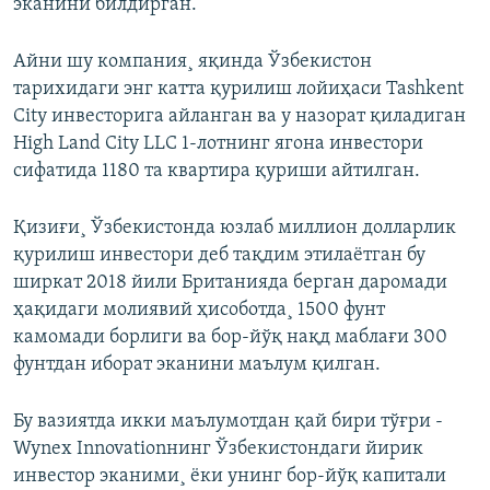
эканини билдирган.
Айни шу компания¸ яқинда Ўзбекистон
тарихидаги энг катта қурилиш лойиҳаси Tashkent
City инвесторига айланган ва у назорат қиладиган
High Land City LLC 1-лотнинг ягона инвестори
сифатида 1180 та квартира қуриши айтилган.
Қизиғи¸ Ўзбекистонда юзлаб миллион долларлик
қурилиш инвестори деб тақдим этилаëтган бу
ширкат 2018 йили Британияда берган даромади
ҳақидаги молиявий ҳисоботда¸ 1500 фунт
камомади борлиги ва бор-йўқ нақд маблағи 300
фунтдан иборат эканини маълум қилган.
Бу вазиятда икки маълумотдан қай бири тўғри -
Wynex Innovationнинг Ўзбекистондаги йирик
инвестор эканими¸ ëки унинг бор-йўқ капитали