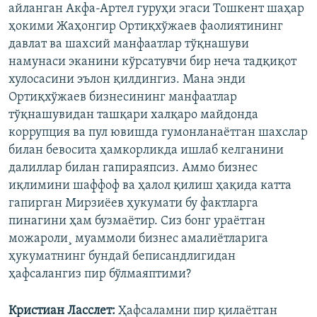
айланган Акфа-Артел гуруҳи эгаси Тошкент шаҳар
ҳокими Жаҳонгир Ортиқхўжаев фаолиятининг
давлат ва шахсий манфаатлар тўқнашуви
намунаси эканини кўрсатувчи бир неча тадқиқот
хулосасини эълон қилдингиз. Мана энди
Ортиқхўжаев бизнесининг манфаатлар
тўқнашувидан ташқари халқаро майдонда
коррупция ва пул ювишда гумонланаëтган шахслар
билан бевосита ҳамкорликда ишлаб келганини
далиллар билан гапираяпсиз. Аммо бизнес
иқлимини шаффоф ва ҳалол қилиш ҳақида катта
гапирган Мирзиëев ҳукумати бу фактларга
пинагини ҳам бузмаëтир. Сиз бонг ураëтган
можароли¸ муаммоли бизнес амалиëтларига
ҳукуматнинг бундай беписандлигидан
ҳафсалангиз пир бўлмаяптими?
Кристиан Ласслет:
Ҳафсаламни пир қилаëтган