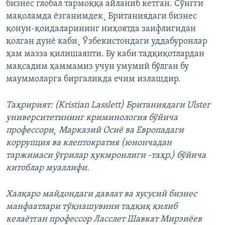
бизнес глобал тармоққа айланиб кетган. Сўнгги
мақоламда ëзганимдек¸ Британиядаги бизнес
қонун-қоидаларининг ниҳоятда заифлигидан
қолган дунë каби¸ Ўзбекистондаги уддабуронлар
ҳам мазза қилишаяпти. Бу каби тадқиқотлардан
мақсадим ҳаммамиз учун умумий бўлган бу
мауммоларга биргаликда ечим излашдир.
Таҳририят: (Kristian Lasslett) Британиядаги Ulster
университетининг криминология бўйича
профессори¸ Марказий Осиë ва Европадаги
коррупция ва клептократия (юнончадан
таржимаси ўғрилар ҳукмронлиги -таҳр.) бўйича
китоблар муаллифи.
Халқаро майдондаги давлат ва хусусий бизнес
манфаатлари тўқнашувини тадқиқ қилиб
келаëтган профессор Ласслет Шавкат Мирзиëев