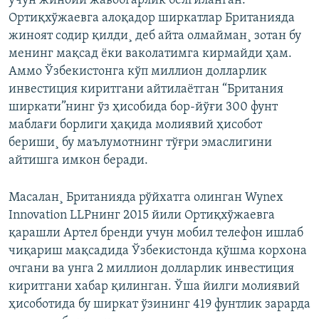
учун жиноий жавобгарлик белгиланган.
Ортиқхўжаевга алоқадор ширкатлар Британияда
жиноят содир қилди¸ деб айта олмайман¸ зотан бу
менинг мақсад ëки ваколатимга кирмайди ҳам.
Аммо Ўзбекистонга кўп миллион долларлик
инвестиция киритгани айтилаëтган “Британия
ширкати”нинг ўз ҳисобида бор-йўғи 300 фунт
маблағи борлиги ҳақида молиявий ҳисобот
бериши¸ бу маълумотнинг тўғри эмаслигини
айтишга имкон беради.
Масалан¸ Британияда рўйхатга олинган Wynex
Innovation LLPнинг 2015 йили Ортиқхўжаевга
қарашли Артел бренди учун мобил телефон ишлаб
чиқариш мақсадида Ўзбекистонда қўшма корхона
очгани ва унга 2 миллион долларлик инвестиция
киритгани хабар қилинган. Ўша йилги молиявий
ҳисоботида бу ширкат ўзининг 419 фунтлик зарарда