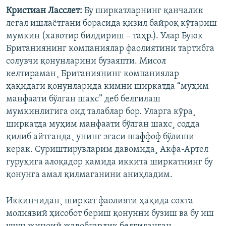
Кристиан Ласслет:
Бу ширкатларнинг қанчалик
легал ишлаëтгани борасида қизил байроқ кўтариш
мумкин (хавотир билдириш – таҳр.). Улар Буюк
Британиянинг компаниялар фаолиятини тартибга
солувчи қонунларини бузаяпти. Мисол
келтираман¸ Британиянинг компаниялар
ҳақидаги қонунларида кимни ширкатда “муҳим
манфаати бўлган шахс” деб белгилаш
мумкинлигига оид талаблар бор. Уларга кўра¸
ширкатда муҳим манфаати бўлган шахс¸ содда
қилиб айтганда¸ унинг эгаси шаффоф бўлиши
керак. Суриштирувларим давомида¸ Акфа-Артел
гуруҳига алоқадор камида иккита ширкатнинг бу
қонунга амал қилмаганини аниқладим.
Иккинчидан¸ ширкат фаолияти ҳақида сохта
молиявий ҳисобот бериш қонунни бузиш ва бу иш