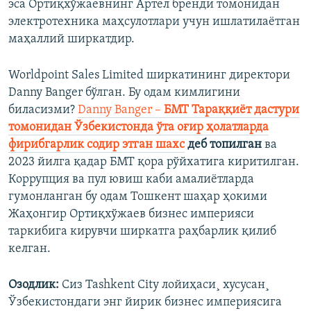
эса Ортиқхўжаевнинг Артел бренди томонидан
электротехника маҳсулотлари учун ишлатилаëтган
маҳаллий ширкатдир.
Worldpoint Sales Limited ширкатининг директори
Danny Banger бўлган. Бу одам кимлигини
биласизми?
Danny Banger –
БМТ Тараққиëт дастури
томонидан Ўзбекистонда ўта оғир ҳолатларда
фирибгарлик содир этган шахс
деб топилган
ва
2023 йилга қадар БМТ қора рўйхатига киритилган.
Коррупция ва пул ювиш каби амалиëтларда
гумонланган бу одам Тошкент шаҳар ҳокими
Жаҳонгир Ортиқхўжаев бизнес империяси
таркибига кирувчи ширкатга раҳбарлик қилиб
келган.
Озодлик:
Сиз Tashkent City лойиҳаси¸ хусусан¸
Ўзбекистондаги энг йирик бизнес империясига