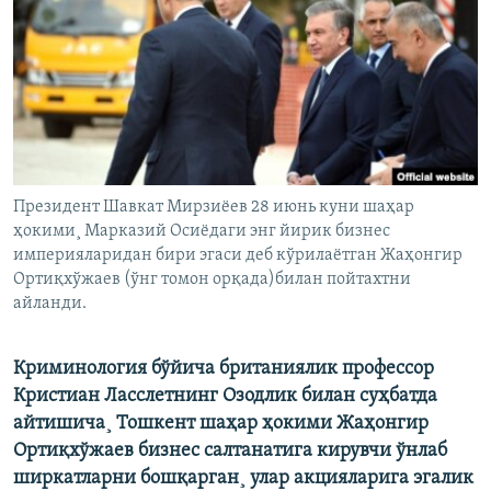
Президент Шавкат Мирзиëев 28 июнь куни шаҳар
ҳокими¸ Марказий Осиëдаги энг йирик бизнес
империяларидан бири эгаси деб кўрилаëтган Жаҳонгир
Ортиқхўжаев (ўнг томон орқада)билан пойтахтни
айланди.
Криминология бўйича британиялик профессор
Кристиан Ласслетнинг Озодлик билан суҳбатда
айтишича¸ Тошкент шаҳар ҳокими Жаҳонгир
Ортиқхўжаев бизнес салтанатига кирувчи ўнлаб
ширкатларни бошқарган¸ улар акцияларига эгалик