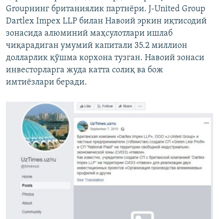
Groupнинг британиялик партнëри. J-United Group
Dartlex Impex LLP билан Навоий эркин иқтисодий
зонасида алюминий маҳсулотлари ишлаб
чиқарадиган умумий капитали 35.2 миллион
долларлик қўшма корхона тузган. Навоий зонаси
инвесторларга жуда катта солиқ ва бож
имтиëзлари беради.