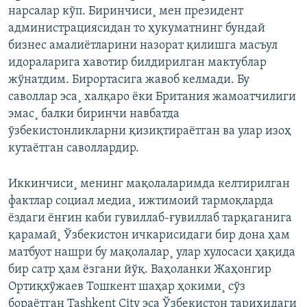
нарсалар кўп. Биринчиси¸ мен президент
администрациясидан то ҳукуматнинг бундай
бизнес амалиëтларини назорат қилишга масъул
идораларига хавотир билдирилган мактублар
жўнатдим. Бирортасига жавоб келмади. Бу
саволлар эса¸ халқаро ëки Британия жамоатчилиги
эмас¸ балки биринчи навбатда
ўзбекистонликларни қизиқтираëтган ва улар изоҳ
кутаëтган саволлардир.
Иккинчиси¸ менинг мақолаларимда келтирилган
фактлар социал медиа¸ ижтимоий тармоқларда
ëздаги ëнғин каби гувиллаб-ғувиллаб тарқаганига
қарамай¸ Ўзбекистон ичкарисидаги бир дона ҳам
матбуот нашри бу мақолалар¸ улар хулосаси ҳақида
бир сатр ҳам ëзгани йўқ. Ваҳоланки Жаҳонгир
Ортиқхўжаев Тошкент шаҳар ҳокими¸ сўз
бораëтган Tashkent City эса Ўзбекистон тарихидаги