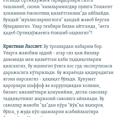
ëзганда Ортиқхўжаев тарафдорлари сизга
ташланиб¸ сизни "кимларнингдир пулига Тошкент
ҳокимини ëмонотлиқ қилаëтганлик"да айблайди.
Бундай "мухлисларингизга" қандай жавоб берган
бўлардингиз. Улар таъбири билан айтганда¸ "нега
ҳадеб Ортиқхўжаевга ëпишиб олдингиз"?
Кристиан Ласслет:
Бу троллардан хабарим бор.
Уларга жавобим оддий - агар сиз ҳам йиллар
давомида мен қилаëтган каби тадқиқотларни
қилсангиз¸ бу ишингиз ўзига хос суд-экспертизаси
даражасига кўтарилади. Бу жараëнда қидирадиган
ягона нарсангиз - ҳақиқат бўлади. Ҳукумат
қарорлари шаффоф ва коррупциядан холими¸
бизнес амалиëтлари қонунийми¸ деган саволлар
тадқиқотнинг марказий саволига айланади. Бу
саволлар жавоби "ҳа"дан кўра "йўқ"қа яқинроқ
бўлса¸ у жуда кўп одамларни асабийлаштира