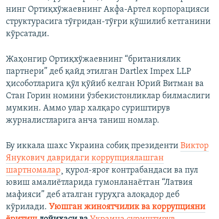
нинг Ортиқхўжаевнинг Акфа-Артел корпорацияси
структурасига тўғридан-тўғри қўшилиб кетганини
кўрсатади.
Жаҳонгир Ортиқхўжаевнинг “британиялик
партнери” деб қайд этилган Dartlex Impex LLP
ҳисоботларига қўл қўйиб келган Юрий Витман ва
Стан Горин номини ўзбекистонликлар билмаслиги
мумкин. Аммо улар халқаро суриштирув
журналистларига анча таниш номлар.
Бу иккала шахс Украина собиқ президенти
Виктор
Янукович давридаги коррупциялашган
шартномалар
¸ қурол-яроғ контрабандаси ва пул
ювиш амалиëтларида гумонланаëтган “Латвия
мафияси” деб аталган гуруҳга алоқадор деб
кўрилади.
Уюшган жиноятчилик ва коррупцияни