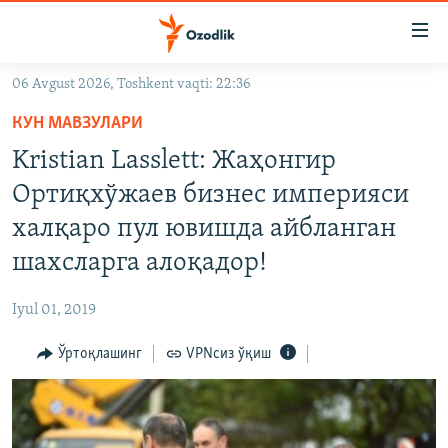
Линклар
Бош
мавзуларга
06 Avgust 2026, Toshkent vaqti: 22:36
ўтинг
OZODLIK SURISHTIRUVLARI
Асосий
КУН МАВЗУЛАРИ
OZODVIDEO
навигацияга
Kristian Lasslett: Жаҳонгир
ўтинг
OZODARXIV
Ортиқхўжаев бизнес империяси
Қидиришга
ўтинг
халқаро пул ювишда айбланган
На русском
шахсларга алоқадор!
ИЖТИМОИЙ ТАРМОҚЛАР
Iyul 01, 2019
Ўртоқлашинг
VPNсиз ўқиш
Озодлик бошқа тилларда