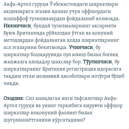
Акфа-Артел гуруҳи Ўзбекистондаги ширкатлари
акцияларига эгалик қилиш учун оффшордаги
ношаффоф тузилмалардан фойдаланиб келмоқда.
Иккинчиси
¸ бундай тузилмаларнинг аксарияти
Буюк Британияда рўйхатдан ўтган ва қонуний
методлардан фойдаланган ҳолда ширкатларнинг
асл эгаларини бекитмоқда.
Учинчиси
¸ бу
ширкатлар бошқарувида пул ювиш билан боғлиқ
жанжалга алоқадор шахслар бор.
Тўртинчиси
¸ бу
ширкатларнинг Британия регистрация идорасига
тақдим этган молиявий ҳисоботлари нотўғри бўлиб
чиқди.
Озодлик
: Сиз аниқлаган янги тафсилотлар Акфа-
Артел гуруҳи ва унинг таркибига кирувчи оффшор
ширкатлар ноқонуний фаолият билан
шуғулланаëтганини кўрсатадими?