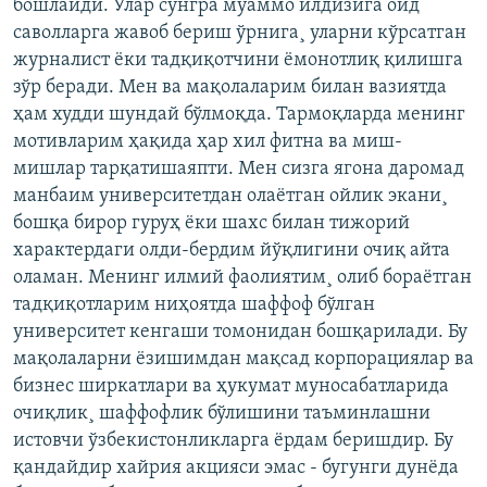
бошлайди. Улар сўнгра муаммо илдизига оид
саволларга жавоб бериш ўрнига¸ уларни кўрсатган
журналист ëки тадқиқотчини ëмонотлиқ қилишга
зўр беради. Мен ва мақолаларим билан вазиятда
ҳам худди шундай бўлмоқда. Тармоқларда менинг
мотивларим ҳақида ҳар хил фитна ва миш-
мишлар тарқатишаяпти. Мен сизга ягона даромад
манбаим университетдан олаëтган ойлик экани¸
бошқа бирор гуруҳ ëки шахс билан тижорий
характердаги олди-бердим йўқлигини очиқ айта
оламан. Менинг илмий фаолиятим¸ олиб бораëтган
тадқиқотларим ниҳоятда шаффоф бўлган
университет кенгаши томонидан бошқарилади. Бу
мақолаларни ëзишимдан мақсад корпорациялар ва
бизнес ширкатлари ва ҳукумат муносабатларида
очиқлик¸ шаффофлик бўлишини таъминлашни
истовчи ўзбекистонликларга ëрдам беришдир. Бу
қандайдир хайрия акцияси эмас - бугунги дунëда