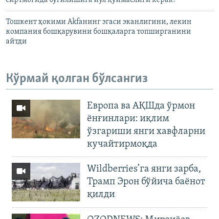
Тошкент ҳокими Akfaнинг эгаси эканлигини, лекин
компания бошқарувини бошқаларга топширганини
айтди
Кўрмай қолган бўлсангиз
Европа ва АҚШда ўрмон
ёнғинлари: иқлим
ўзгариши янги хавфларни
кучайтирмоқда
Wildberries’га янги зарба,
Трамп Эрон бўйича баёнот
қилди