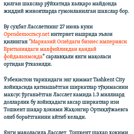
қилган шахслар рўйхатида халқаро майдонда
жиддий жиноятларда гумонланилган шахслар бор.
Бу суҳбат Ласслетнинг 27 июнь куни
Оpendemocracy.net
интернет нашрида эълон
қилинган
“Марказий Осиëдаги бизнес империяси
Британиядаги махфийликдан қандай
фойдаланмоқда
” сарлавҳали янги мақоласи
ортидан ўтказилди.
Ўзбекистон тарихидаги энг қиммат Tashkent City
лойиҳасида қатнашаëтган ширкатлар тўқимасини
махсус ўрганаëтган Ласслет камида 1.3 миллиард
долларлик бу лойиҳадаги аксар ширкатлар изи
Тошкент шаҳар ҳокими Жаҳонгир Ортиқхўжаевга
олиб бораëтганини айтиб келади.
Янги мақоласида Ласслет¸ Тошкент шаҳар ҳокими