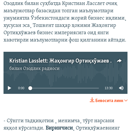
Озодлик билан суҳбатда Кристиан Ласслет очиқ
маълумотлар базасидан топган маълумотлари
умумиятла Ўзбекистондаги жорий бизнес иқлими¸
хусусан эса¸ Тошкент шаҳар ҳокими Жаҳонгир
Ортиқхўжаев бизнес империясига оид янги
хавотирли маълумотларни фош қилганини айтади.
Kristian Lasslett: Жаҳонгир Ортиқхўжаев бизнес империяси халқаро пул ювишда айбланган шахсларга алоқадор!
билан
Озодлик радиоси
Айни дамда медиа-манба мавжуд эмас
0:00
13:30
Бевосита линк
-
Сўнгги тадқиқотим ¸ менимча¸ тўрт нарсани
яққол кўрсатади.
Биринчиси
¸ Ортиқхўжаевнинг