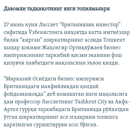
Давомли тадқиқотнинг янги топилмалари
27 июнь куни Ласслет “британиялик инвестор”
сифатида Ўзбекистонга ниҳоятда катта имтиëзлар
билан “кирган” ширкатларнинг аслида Тошкент
шаҳар ҳокими Жаҳонгир Ортиқхўжаев бизнес
империясининг таркибий қисми эканини фош
қилувчи навбатдаги мақоласини эълон қилди.
“Марказий Осиëдаги бизнес империяси
Британиядаги махфийликдан қандай
фойдаланмоқда” деб номланган янги мақоласига
ҳам профессор Ласслетнинг Tashkent City ва Акфа-
Артел гуруҳи таркибидаги Британияда рўйхатдан
ўтган ширкатларнинг асл эгаларини топишга
қаратилган суриштируви асос бўлган.