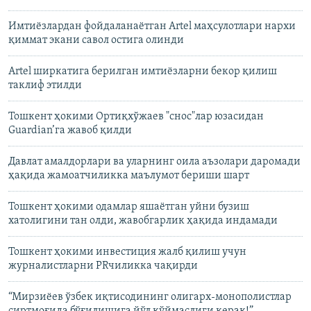
Имтиёзлардан фойдаланаётган Artel маҳсулотлари нархи
қиммат экани савол остига олинди
Artel ширкатига берилган имтиёзларни бекор қилиш
таклиф этилди
Тошкент ҳокими Ортиқхўжаев "снос"лар юзасидан
Guardian’га жавоб қилди
Давлат амалдорлари ва уларнинг оила аъзолари даромади
ҳақида жамоатчиликка маълумот бериши шарт
Тошкент ҳокими одамлар яшаётган уйни бузиш
хатолигини тан олди, жавобгарлик ҳақида индамади
Тошкент ҳокими инвестиция жалб қилиш учун
журналистларни PRчиликка чақирди
“Мирзиëев ўзбек иқтисодининг олигарх-монополистлар
сиртмоғида бўғилишига йўл қўймаслиги керак!”