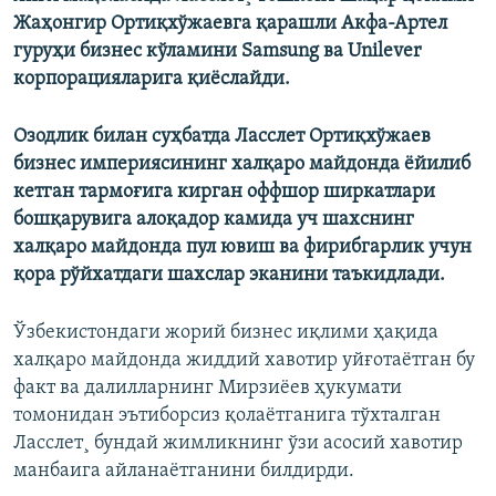
Жаҳонгир Ортиқхўжаевга қарашли Акфа-Артел
гуруҳи бизнес кўламини Samsung ва Unilever
корпорацияларига қиëслайди.
Озодлик билан суҳбатда Ласслет Ортиқхўжаев
бизнес империясининг халқаро майдонда ëйилиб
кетган тармоғига кирган оффшор ширкатлари
бошқарувига алоқадор камида уч шахснинг
халқаро майдонда пул ювиш ва фирибгарлик учун
қора рўйхатдаги шахслар эканини таъкидлади.
Ўзбекистондаги жорий бизнес иқлими ҳақида
халқаро майдонда жиддий хавотир уйғотаëтган бу
факт ва далилларнинг Мирзиëев ҳукумати
томонидан эътиборсиз қолаëтганига тўхталган
Ласслет¸ бундай жимликнинг ўзи асосий хавотир
манбаига айланаëтганини билдирди.