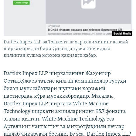
Dartlex Impex LLP ва Тошкент шаҳар ҳокимининг асосий
ширкатларидан бири ўртасида тузилгани иддао
қилинган қўшма корхона ҳақиадги хабар.
Dartlex Impex LLP ширкатининг Жаҳонгир
Ортиқхўжаев таъсис қилган компаниялар гуруҳи
билан муносабатлари шунчаки хорижий
партнердан кўра мураккаброқдир. Масалан¸
Dartlex Impex LLP ширкати White Machine
Technology ширкати акцияларининг 95.7 фоизига
эгалик қилган. White Machine Technology эса
Артелнинг чангютгич ва микротўлқинли печлар
ишлаб чиқарувчи бренди. Бу эса¸ Dartlex Impex LLP