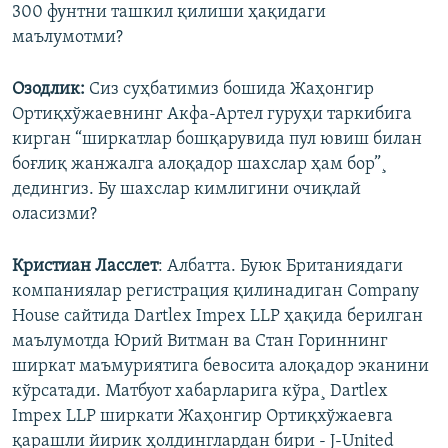
300 фунтни ташкил қилиши ҳақидаги
маълумотми?
Озодлик:
Сиз суҳбатимиз бошида Жаҳонгир
Ортиқхўжаевнинг Акфа-Артел гуруҳи таркибига
кирган “ширкатлар бошқарувида пул ювиш билан
боғлиқ жанжалга алоқадор шахслар ҳам бор”¸
дедингиз. Бу шахслар кимлигини очиқлай
оласизми?
Кристиан Ласслет
: Албатта. Буюк Британиядаги
компаниялар регистрация қилинадиган Company
House сайтида Dartlex Impex LLP ҳақида берилган
маълумотда Юрий Витман ва Стан Гориннинг
ширкат маъмуриятига бевосита алоқадор эканини
кўрсатади. Матбуот хабарларига кўра¸ Dartlex
Impex LLP ширкати Жаҳонгир Ортиқхўжаевга
қарашли йирик ҳолдинглардан бири - J-United