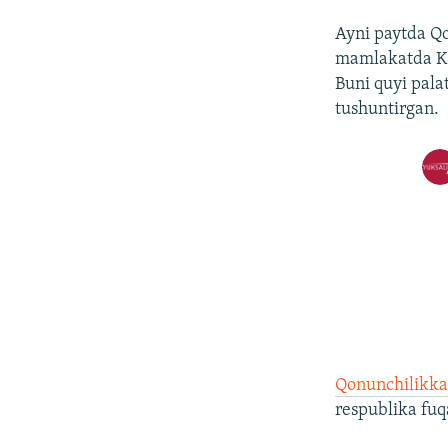
Ayni paytda Qo
mamlakatda Kon
Buni quyi palat
tushuntirgan.
Qonunchilikk
respublika fuq