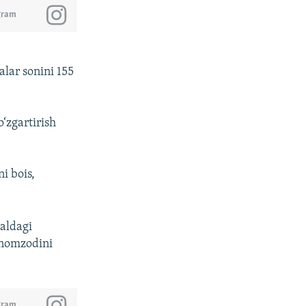
gram
lar sonini 155
‘zgartirish
i bois,
maldagi
 nomzodini
gram