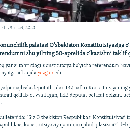
lishi, 9-mart, 2023
onunchilik palatasi O‘zbekiston Konstitutsiyasiga o‘
rendumni shu yilning 30-aprelida o‘kazishni taklif q
oq yangi tahrirdagi Konstitutsiya bo‘yicha referendum Nav
anayotgani haqida
yozgan
edi.
yalpi majlisda deputatlardan 132 nafari Konstitutsiyaning y
qonunni qo‘llab-quvvatlagan, ikki deputat betaraf qolgan, uc
.
lletenida: “Siz O‘zbekiston Respublikasi Konstitutsiyasi to
spublikasi konstitutsiyaviy qonunini qabul qilasizmi?” deb 