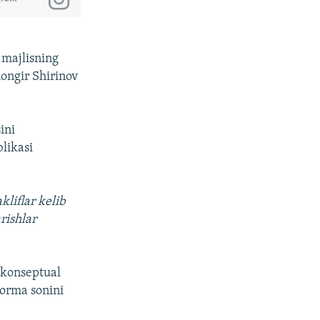
 majlisning
hongir Shirinov
ini
blikasi
liflar kelib
rishlar
 konseptual
norma sonini