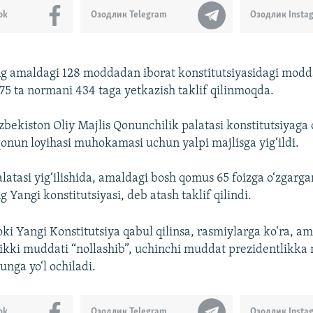
ok
Озодлик Telegram
Озодлик Insta
g amaldagi 128 moddadan iborat konstitutsiyasidagi modda
75 ta normani 434 taga yetkazish taklif qilinmoqda.
zbekiston Oliy Majlis Qonunchilik palatasi konstitutsiyaga o
 qonun loyihasi muhokamasi uchun yalpi majlisga yig‘ildi.
latasi yig‘ilishida, amaldagi bosh qomus 65 foizga o‘zgargan
 Yangi konstitutsiyasi, deb atash taklif qilindi.
ki Yangi Konstitutsiya qabul qilinsa, rasmiylarga ko‘ra, a
ikki muddati “nollashib”, uchinchi muddat prezidentlikka
unga yo‘l ochiladi.
ok
Озодлик Telegram
Озодлик Insta