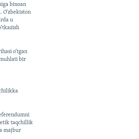
siga binoan
. O‘zbekiston
irda u
o‘tkazish
yihasi o‘tgan
muhlati bir
chilikka
 referendumni
tik taqchillik
ga majbur