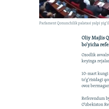
Parlament Qonunchilik palatasi yalpi yig‘i
Oliy Majlis Q
bo‘yicha refe
Ozodlik avvalr
keyinga rejal
10-mart kungi 
to‘g‘risidagi 
ovoz bermagan
Referendum byu
O‘zbekiston Re