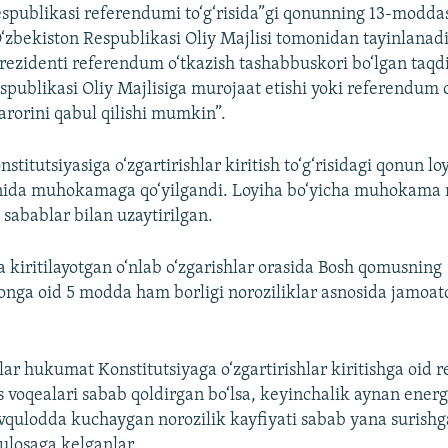
espublikasi referendumi to‘g‘risida”gi qonunning 13-modda
zbekiston Respublikasi Oliy Majlisi tomonidan tayinlanadi
rezidenti referendum o‘tkazish tashabbuskori bo‘lgan taqd
spublikasi Oliy Majlisiga murojaat etishi yoki referendum 
 qarorini qabul qilishi mumkin”.
stitutsiyasiga o‘zgartirishlar kiritish to‘g‘risidagi qonun lo
unida muhokamaga qo‘yilgandi. Loyiha bo‘yicha muhokama 
 sabablar bilan uzaytirilgan.
a kiritilayotgan o‘nlab o‘zgarishlar orasida Bosh qomusning
onga oid 5 modda ham borligi noroziliklar asnosida jamoat
ilar hukumat Konstitutsiyaga o‘zgartirishlar kiritishga oid
 voqealari sabab qoldirgan bo‘lsa, keyinchalik aynan energe
avqulodda kuchaygan norozilik kayfiyati sabab yana surish
xulosaga kelganlar.