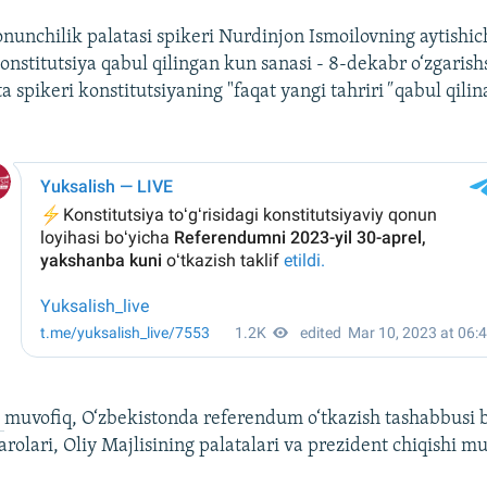
nunchilik palatasi spikeri Nurdinjon Ismoilovning aytishic
stitutsiya qabul qilingan kun sanasi - 8-dekabr o‘zgarishsi
a spikeri konstitutsiyaning "faqat yangi tahriri
"
qabul qilin
a
muvofiq, O‘zbekistonda referendum o‘tkazish tashabbusi 
arolari, Oliy Majlisining palatalari va prezident chiqishi 