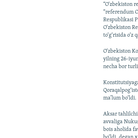
“O‘zbekiston r
“referendum O‘
Respublikasi P
O‘zbekiston Re
to‘g‘risida o‘z
O‘zbekiston Kon
yilning 26-iy
necha bor turli
Konstitutsiyag
Qoraqalpog‘ist
ma’lum bo‘ldi.
Aksar tahlilch
avvaliga Nukus
bois aholida f
bo‘ldi, degan 