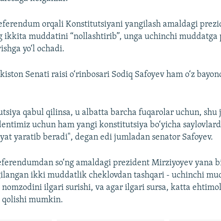
referendum orqali Konstitutsiyani yangilash amaldagi prez
 ikkita muddatini “nollashtirib”, unga uchinchi muddatga 
ishga yo‘l ochadi.
kiston Senati raisi o‘rinbosari Sodiq Safoyev ham o‘z bayono
utsiya qabul qilinsa, u albatta barcha fuqarolar uchun, shu
entimiz uchun ham yangi konstitutsiya bo‘yicha saylovlard
yat yaratib beradi", degan edi jumladan senator Safoyev.
referendumdan so‘ng amaldagi prezident Mirziyoyev yana b
ilangan ikki muddatlik cheklovdan tashqari - uchinchi mu
nomzodini ilgari surishi, va agar ilgari sursa, katta ehtimol
 qolishi mumkin.