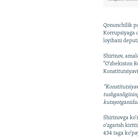
Qonunchilik pa
Korrupsiyaga q
loyihani deput
Shirinov, amald
“O‘zbekiston Re
Konstitutsiyavi
“Konstitutsiya
tushganligining
kutayotganidan
Shirinovga ko‘
o‘zgarish kiri
434 taga ko‘pay