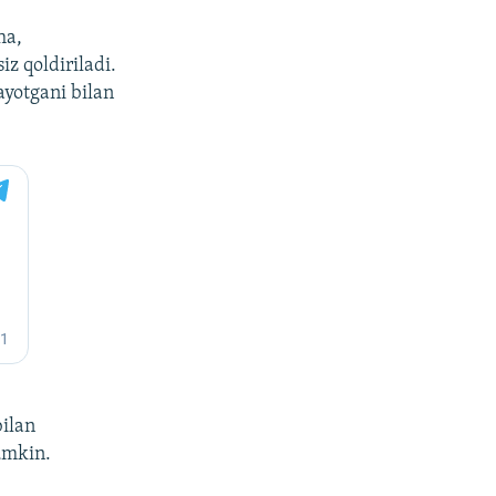
ha,
z qoldiriladi.
ayotgani bilan
bilan
mumkin.