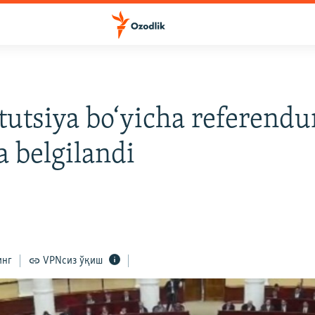
tutsiya bo‘yicha referend
a belgilandi
инг
VPNсиз ўқиш