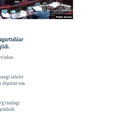
zgartishlar
ildi.
ro‘zdan
angi tahriri
h deputat esa
‘g‘risidagi
yoziladi.