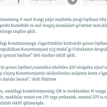
latasining 9-mart kungi yalpi majlisida yangi loyihani Oliy
arshi kurashish va sud-huquq masalalari qo‘mitasi raisi Ja
atlarga taqdim qildi.
agi Konstitutsiyaga o‘zgartirishlar kirituvchi qonun loyihas
spublikasi Konstitutsiyasi to‘g‘risida”gi O‘zbekiston Respu
y qonuni loyihasi” deb atashni taklif qildi.
viy qonun loyihasi yuzasidan aholidan 220 mingdan ziyod tak
 o‘ziyoq Konstitutsiyaviy islohotlardan xalqimiz katta o‘zga
 dalolat beradi”
, dedi Shirinov.
ra, amaldagi konstitutsiyaning 128 ta moddasidan 91 tasiga
tish, moddalar sonini esa 155 taga yetkazish, mavjud 275 ta 
tirish taklif qilinmoqda.