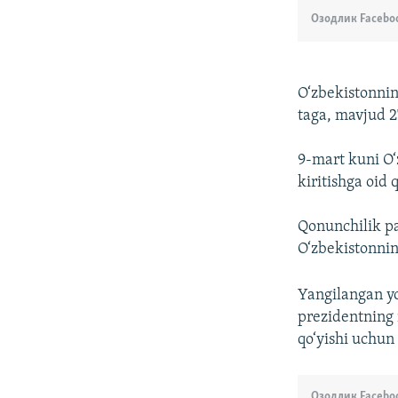
Озодлик Facebo
O‘zbekistonnin
taga, mavjud 2
9-mart kuni O‘
kiritishga oid
Qonunchilik pa
O‘zbekistonning
Yangilangan yo
prezidentning 
qo‘yishi uchun 
Озодлик Facebo