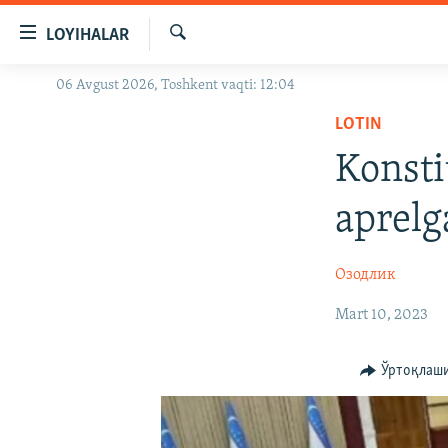
Линклар
LOYIHALAR
Бош
мавзуларга
Излаш
06 Avgust 2026, Toshkent vaqti: 12:04
OZODLIK SURISHTIRUVLARI
ўтинг
Асосий
LOTIN
OZODVIDEO
навигацияга
Konsti
OZODARXIV
ўтинг
Қидиришга
aprelg
ўтинг
Озодлик
Mart 10, 2023
Ўртоқлаш