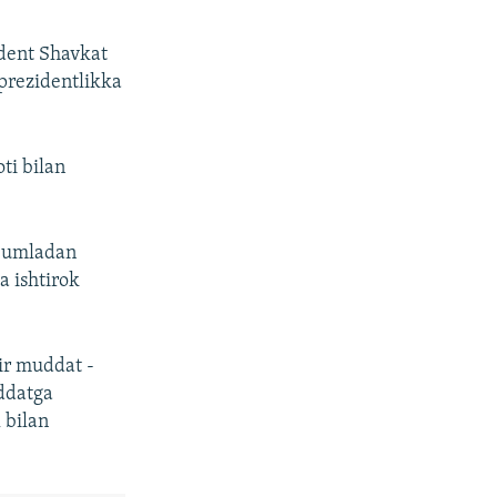
ident Shavkat
prezidentlikka
ti bilan
 jumladan
a ishtirok
ir muddat -
ddatga
 bilan