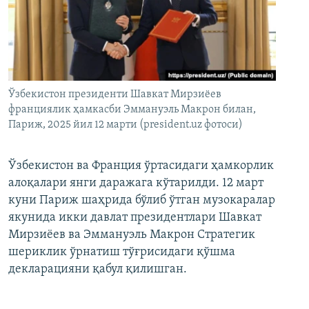
Ўзбекистон президенти Шавкат Мирзиёев
франциялик ҳамкасби Эммануэль Макрон билан,
Париж, 2025 йил 12 марти (president.uz фотоси)
Ўзбекистон ва Франция ўртасидаги ҳамкорлик
алоқалари янги даражага кўтарилди. 12 март
куни Париж шаҳрида бўлиб ўтган музокаралар
якунида икки давлат президентлари Шавкат
Мирзиёев ва Эммануэль Макрон Стратегик
шериклик ўрнатиш тўғрисидаги қўшма
декларацияни қабул қилишган.