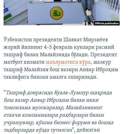
Ўзбекистон президенти Шавкат Мирзиёев
жорий йилнинг 4-5 февраль кунлари расмий
ташриф билан Малайзияда бўлади. Президент
матбуот хизмати
маълумотига кўра
, мазкур
ташриф Малайзия бош вазири Анвар Иброҳим
таклифига биноан амалга оширилади.
“
Ташриф доирасида Куала-Лумпур шаҳрида
бош вазир Анвар Иброҳим билан икки
томонлама музокаралар, Малайзиянинг
етакчи компаниялари раҳбарлари билан
учрашувлар, қўшма бизнес форуми ва бошқа
тадбирларда кўзда тутилган
”, дейилган