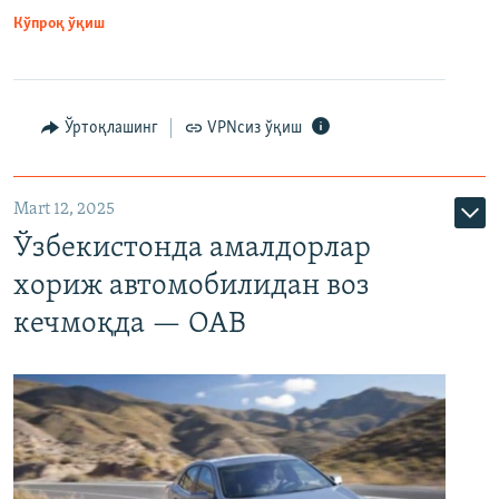
Кўпроқ ўқиш
Ўртоқлашинг
VPNсиз ўқиш
Mart 12, 2025
Ўзбекистонда амалдорлар
хориж автомобилидан воз
кечмоқда — ОАВ