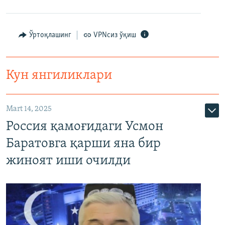
Ўртоқлашинг
VPNсиз ўқиш
Кун янгиликлари
Mart 14, 2025
Россия қамоғидаги Усмон
Баратовга қарши яна бир
жиноят иши очилди