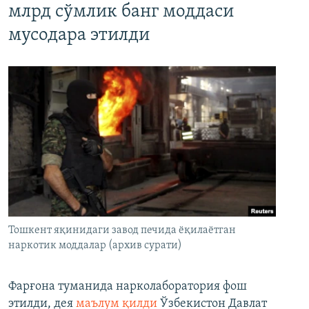
млрд сўмлик банг моддаси
мусодара этилди
Тошкент яқинидаги завод печида ёқилаётган
наркотик моддалар (архив сурати)
Фарғона туманида нарколаборатория фош
этилди, дея
маълум қилди
Ўзбекистон Давлат