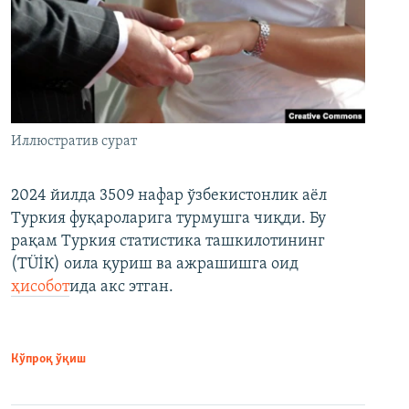
Иллюстратив сурат
2024 йилда 3509 нафар ўзбекистонлик аёл
Туркия фуқароларига турмушга чиқди. Бу
рақам Туркия статистика ташкилотининг
(ТÜİК) оила қуриш ва ажрашишга оид
ҳисобот
ида акс этган.
Кўпроқ ўқиш