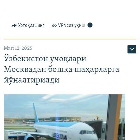
Ўртоқлашинг
VPNсиз ўқиш
Mart 12, 2025
Ўзбекистон учоқлари
Москвадан бошқа шаҳарларга
йўналтирилди