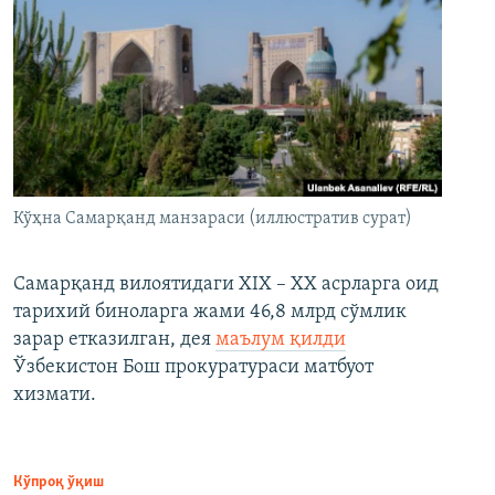
Кўҳна Самарқанд манзараси (иллюстратив сурат)
Самарқанд вилоятидаги XIX – XX асрларга оид
тарихий биноларга жами 46,8 млрд сўмлик
зарар етказилган, дея
маълум қилди
Ўзбекистон Бош прокуратураси матбуот
хизмати.
Кўпроқ ўқиш