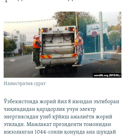
Иллюстратив сурат
Ўзбекистонда жорий йил 8 июндан эътиборан
чиқиндидан қарздорлик учун электр
энергиясидан узиб қўйиш амалиёти жорий
этилади. Мамлакат президенти томонидан
имзоланган 1044-сонли қонунда ана шундай