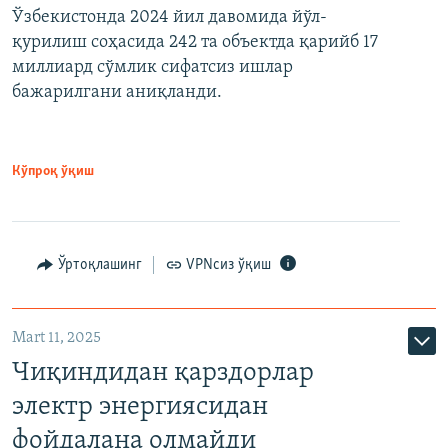
Ўзбекистонда 2024 йил давомида йўл-
қурилиш соҳасида 242 та объектда қарийб 17
миллиард сўмлик сифатсиз ишлар
бажарилгани аниқланди.
Кўпроқ ўқиш
Ўртоқлашинг
VPNсиз ўқиш
Mart 11, 2025
Чиқиндидан қарздорлар
электр энергиясидан
фойдалана олмайди