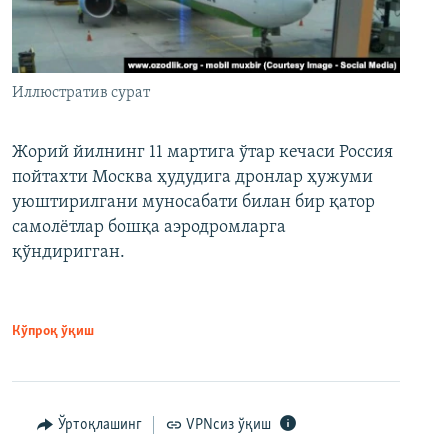
Иллюстратив сурат
Жорий йилнинг 11 мартига ўтар кечаси Россия
пойтахти Москва ҳудудига дронлар ҳужуми
уюштирилгани муносабати билан бир қатор
самолётлар бошқа аэродромларга
қўндиригган.
Кўпроқ ўқиш
Ўртоқлашинг
VPNсиз ўқиш