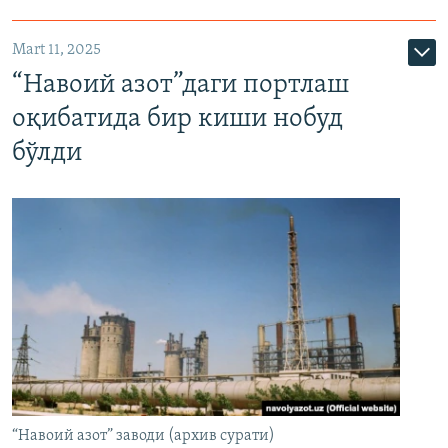
Mart 11, 2025
“Навоий азот”даги портлаш
оқибатида бир киши нобуд
бўлди
“Навоий азот” заводи (архив сурати)