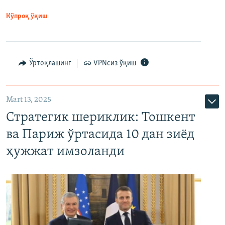
Кўпроқ ўқиш
Ўртоқлашинг
VPNсиз ўқиш
Mart 13, 2025
Стратегик шериклик: Тошкент
ва Париж ўртасида 10 дан зиёд
ҳужжат имзоланди