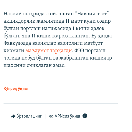
Навоий шаҳрида жойлашган “Навоий азот”
акциядорлик жамиятида 11 март куни содир
бўлган портлаш натижасида 1 киши ҳалок
бўлган, яна 11 киши жароҳатланган. Бу ҳақда
Фавқулодда вазиятлар вазирлиги матбуот
хизмати
маълумот тарқатди
. ФВВ портлаш
чоғида нобуд бўлган ва жабрланган кишилар
шахсини очиқлаган эмас.
Кўпроқ ўқиш
Ўртоқлашинг
VPNсиз ўқиш