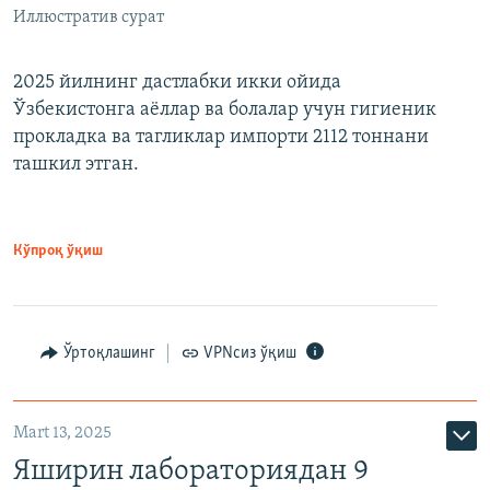
Иллюстратив сурат
2025 йилнинг дастлабки икки ойида
Ўзбекистонга аёллар ва болалар учун гигиеник
прокладка ва тагликлар импорти 2112 тоннани
ташкил этган.
Кўпроқ ўқиш
Ўртоқлашинг
VPNсиз ўқиш
Mart 13, 2025
Яширин лабораториядан 9