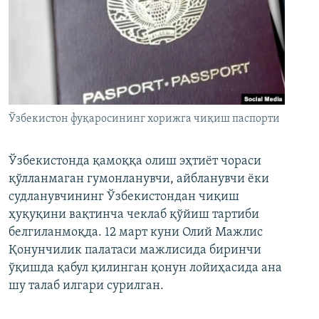
Ўзбекистон фуқаросининг хорижга чиқиш паспорти
Ўзбекистонда қамоққа олиш эҳтиёт чораси
қўлланмаган гумонланувчи, айбланувчи ёки
судланувчининг Ўзбекистондан чиқиш
ҳуқуқини вақтинча чеклаб қўйиш тартиби
белгиланмоқда. 12 март куни Олий Мажлис
Қонунчилик палатаси мажлисида биринчи
ўқишда қабул қилинган қонун лойиҳасида ана
шу талаб илгари сурилган.