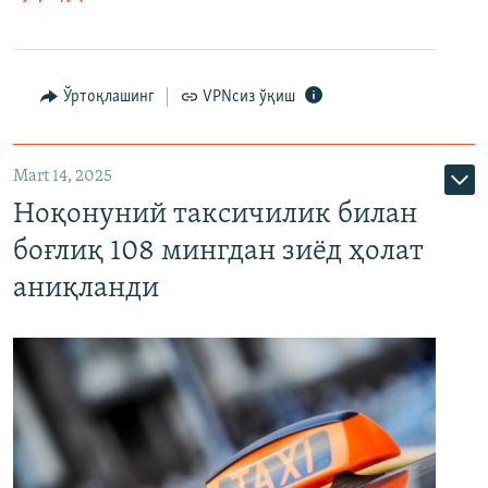
Ўртоқлашинг
VPNсиз ўқиш
Mart 14, 2025
Ноқонуний таксичилик билан
боғлиқ 108 мингдан зиёд ҳолат
аниқланди