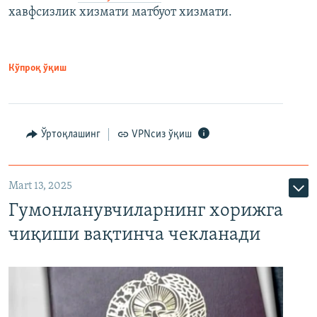
хавфсизлик хизмати матбуот хизмати.
Кўпроқ ўқиш
Ўртоқлашинг
VPNсиз ўқиш
Mart 13, 2025
Гумонланувчиларнинг хорижга
чиқиши вақтинча чекланади