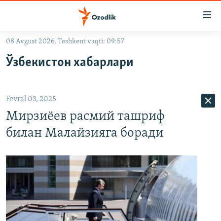
Линклар
Бош
мавзуларга
08 Avgust 2026, Toshkent vaqti: 09:57
ўтинг
OZODLIK SURISHTIRUVLARI
Асосий
Ўзбекистон хабарлари
OZODVIDEO
навигацияга
ўтинг
OZODARXIV
Қидиришга
Fevral 03, 2025
ўтинг
На русском
Мирзиёев расмий ташриф
билан Малайзияга боради
ИЖТИМОИЙ ТАРМОҚЛАР
Озодлик бошқа тилларда