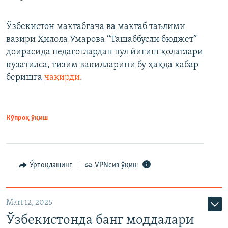
Ўзбекистон мактабгача ва мактаб таълими
вазири Ҳилола Умарова “Ташаббусли бюджет”
доирасида педагоглардан пул йиғиш ҳолатлари
кузатилса, тизим вакилларини бу ҳақда хабар
беришга
чақирди
.
Кўпроқ ўқиш
Ўртоқлашинг
VPNсиз ўқиш
Mart 12, 2025
Ўзбекистонда банг моддалари