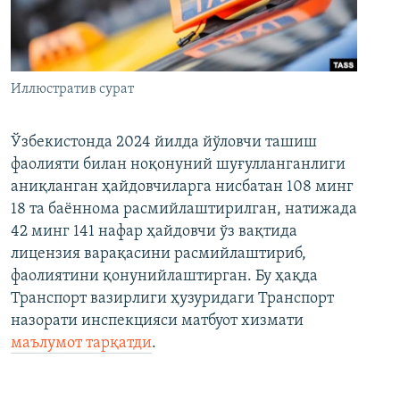
Иллюстратив сурат
Ўзбекистонда 2024 йилда йўловчи ташиш
фаолияти билан ноқонуний шуғулланганлиги
аниқланган ҳайдовчиларга нисбатан 108 минг
18 та баённома расмийлаштирилган, натижада
42 минг 141 нафар ҳайдовчи ўз вақтида
лицензия варақасини расмийлаштириб,
фаолиятини қонунийлаштирган. Бу ҳақда
Транспорт вазирлиги ҳузуридаги Транспорт
назорати инспекцияси матбуот хизмати
маълумот тарқатди
.