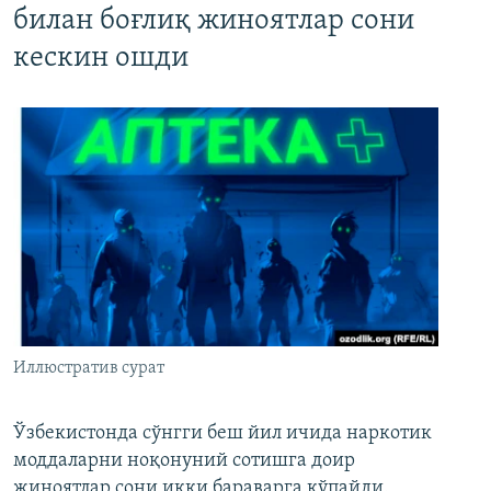
билан боғлиқ жиноятлар сони
кескин ошди
Иллюстратив сурат
Ўзбекистонда сўнгги беш йил ичида наркотик
моддаларни ноқонуний сотишга доир
жиноятлар сони икки бараварга кўпайди.