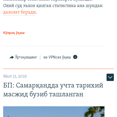
Олий суд эълон қилган статистика ана шундан
далолат беради
.
Кўпроқ ўқиш
Ўртоқлашинг
VPNсиз ўқиш
Mart 12, 2025
БП: Самарқандда учта тарихий
масжид бузиб ташланган