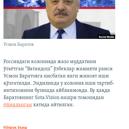
Усмон Баратов
Россиядаги колонияда жазо муддатини
ўтаётган “Ватандош” ўзбеклар жамияти раиси
Усмон Баратовга нисбатан янги жиноят иши
қўзғатилди. Эндиликда у колония иши тартиб-
интизомини бузишда айбланмоқда. Бу ҳақда
Баратовнинг Sota.Vision нашри томонидан
ёйинланган
хатида айтилган.
Кўпроқ ўқиш