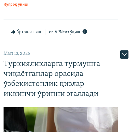
Кўпроқ ўқиш
Ўртоқлашинг
VPNсиз ўқиш
Mart 13, 2025
Туркияликларга турмушга
чиқаётганлар орасида
ўзбекистонлик қизлар
иккинчи ўринни эгаллади