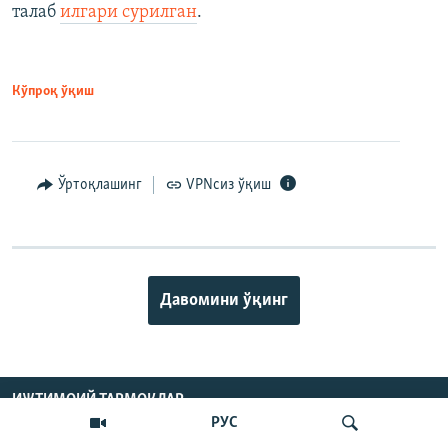
талаб
илгари сурилган
.
Кўпроқ ўқиш
Ўртоқлашинг
VPNсиз ўқиш
Давомини ўқинг
ИЖТИМОИЙ ТАРМОҚЛАР
РУС