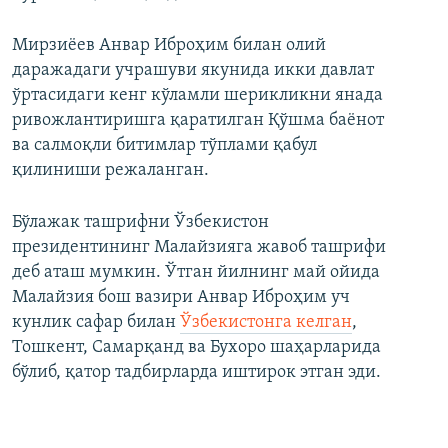
Мирзиёев Анвар Иброҳим билан олий
даражадаги учрашуви якунида икки давлат
ўртасидаги кенг кўламли шерикликни янада
ривожлантиришга қаратилган Қўшма баёнот
ва салмоқли битимлар тўплами қабул
қилиниши режаланган.
Бўлажак ташрифни Ўзбекистон
президентининг Малайзияга жавоб ташрифи
деб аташ мумкин. Ўтган йилнинг май ойида
Малайзия бош вазири Анвар Иброҳим уч
кунлик сафар билан
Ўзбекистонга келган
,
Тошкент, Самарқанд ва Бухоро шаҳарларида
бўлиб, қатор тадбирларда иштирок этган эди.