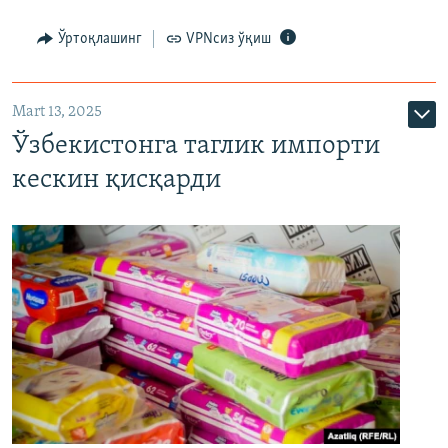
Ўртоқлашинг
VPNсиз ўқиш
Mart 13, 2025
Ўзбекистонга таглик импорти
кескин қисқарди