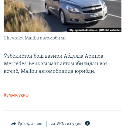
Chevrolet Malibu автомобили
Ўзбекистон бош вазири Абдулла Арипов
Mercedes-Benz хизмат автомобилидан воз
кечиб, Malibu автомобилида юрибди.
Кўпроқ ўқиш
Ўртоқлашинг
VPNсиз ўқиш