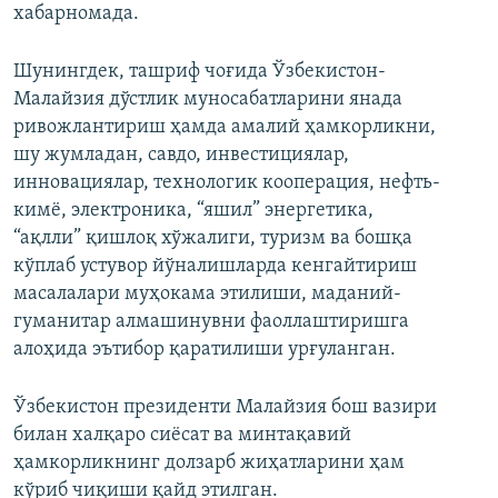
хабарномада.
Шунингдек, ташриф чоғида Ўзбекистон-
Малайзия дўстлик муносабатларини янада
ривожлантириш ҳамда амалий ҳамкорликни,
шу жумладан, савдо, инвестициялар,
инновациялар, технологик кооперация, нефть-
кимё, электроника, “яшил” энергетика,
“ақлли” қишлоқ хўжалиги, туризм ва бошқа
кўплаб устувор йўналишларда кенгайтириш
масалалари муҳокама этилиши, маданий-
гуманитар алмашинувни фаоллаштиришга
алоҳида эътибор қаратилиши урғуланган.
Ўзбекистон президенти Малайзия бош вазири
билан халқаро сиёсат ва минтақавий
ҳамкорликнинг долзарб жиҳатларини ҳам
кўриб чиқиши қайд этилган.