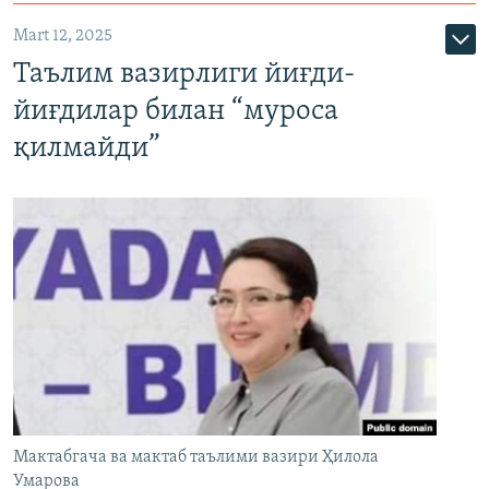
Mart 12, 2025
Таълим вазирлиги йиғди-
йиғдилар билан “муроса
қилмайди”
Мактабгача ва мактаб таълими вазири Ҳилола
Умарова