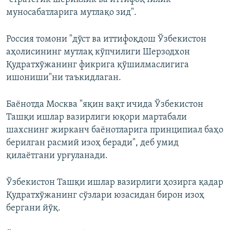
муносабатларига мутлақо зид".
Россия томони "дўст ва иттифоқдош Ўзбекистон
аҳолисининг мутлақ кўпчилиги Шерзодхон
Қудратхўжанинг фикрига қўшилмаслигига
ишониши"ни таъкидлаган.
Баёнотда Москва "яқин вақт ичида Ўзбекистон
Ташқи ишлар вазирлиги юқори мартабали
шахснинг жирканч баёнотларига принципиал баҳо
берилган расмий изоҳ беради", деб умид
қилаётгани урғуланади.
Ўзбекистон Ташқи ишлар вазирлиги ҳозирга қадар
Қудратхўжанинг сўзлари юзасидан бирон изоҳ
бергани йўқ.