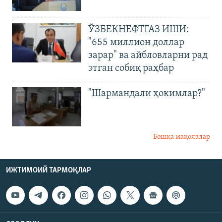
ЎЗБЕКНЕФТГАЗ ИШИ:
"655 миллион доллар
зарар" ва айбловларни рад
этган собиқ раҳбар
"Шармандали ҳокимлар?"
Бошқа мақолалар
ИЖТИМОИЙ ТАРМОҚЛАР