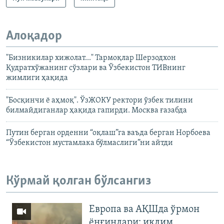
Алоқадор
"Бизникилар хижолат..." Тармоқлар Шерзодхон
Қудратхўжанинг сўзлари ва Ўзбекистон ТИВнинг
жимлиги ҳақида
"Босқинчи ё аҳмоқ". ЎзЖОКУ ректори ўзбек тилини
билмайдиганлар ҳақида гапирди. Москва ғазабда
Путин берган орденни “оқлаш”га ваъда берган Норбоева
“Ўзбекистон мустамлака бўлмаслиги”ни айтди
Кўрмай қолган бўлсангиз
Европа ва АҚШда ўрмон
ёнғинлари: иқлим