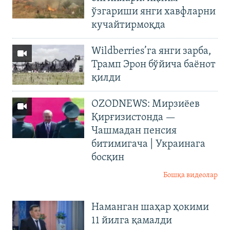
ўзгариши янги хавфларни
кучайтирмоқда
Wildberries’га янги зарба,
Трамп Эрон бўйича баёнот
қилди
OZODNEWS: Мирзиёев
Қирғизистонда —
Чашмадан пенсия
битимигача | Украинага
босқин
Бошқа видеолар
Наманган шаҳар ҳокими
11 йилга қамалди