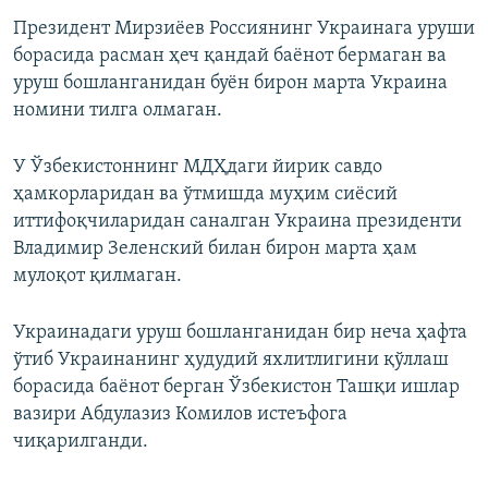
Президент Мирзиёев Россиянинг Украинага уруши
борасида расман ҳеч қандай баёнот бермаган ва
уруш бошланганидан буён бирон марта Украина
номини тилга олмаган.
У Ўзбекистоннинг МДҲдаги йирик савдо
ҳамкорларидан ва ўтмишда муҳим сиёсий
иттифоқчиларидан саналган Украина президенти
Владимир Зеленский билан бирон марта ҳам
мулоқот қилмаган.
Украинадаги уруш бошланганидан бир неча ҳафта
ўтиб Украинанинг ҳудудий яхлитлигини қўллаш
борасида баёнот берган Ўзбекистон Ташқи ишлар
вазири Абдулазиз Комилов истеъфога
чиқарилганди.