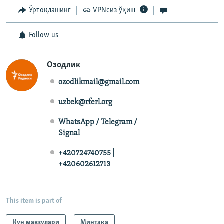
Ўртоқлашинг
VPNсиз ўқиш
Follow us
Озодлик
ozodlikmail@gmail.com
uzbek@rferl.org
WhatsApp / Telegram /
Signal
+420724740755 |
+420602612713
This item is part of
Кун мавзулари
Минтақа