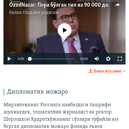
OzodNazar: Пора бўлган тил ва 90 000 долларли пора
билан
Озодлик радиоси
Айни дамда медиа-манба мавжуд эмас
Auto
0:00
49:54
240p
Бевосита линк
360p
Auto
240p
360p
480p
480p
Дипломатик можаро
720p
720p
Мирзиёевнинг Россияга навбатдаги ташрифи
шунингдек, тошкентлик журналист ва ректор
Шерзодхон Қудратхўжанинг сўзлари туфайли юз
берган дипломатик можаро фонида эълон