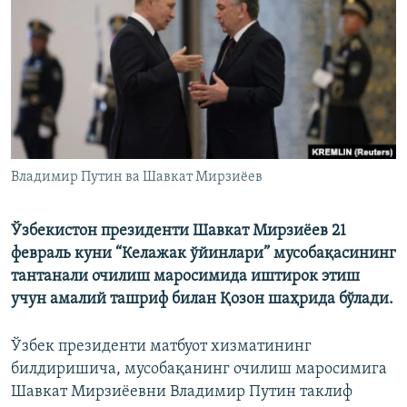
Владимир Путин ва Шавкат Мирзиёев
Ўзбекистон президенти Шавкат Мирзиёев 21
февраль куни “Келажак ўйинлари” мусобақасининг
тантанали очилиш маросимида иштирок этиш
учун амалий ташриф билан Қозон шаҳрида бўлади.
Ўзбек президенти матбуот хизматининг
билдиришича, мусобақанинг очилиш маросимига
Шавкат Мирзиёевни Владимир Путин таклиф