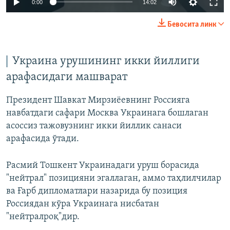
0:00
14:02
240p
Бевосита линк
360p
Auto
240p
360p
480p
480p
Украина урушининг икки йиллиги
720p
арафасидаги машварат
720p
1080p
1080p
Президент Шавкат Мирзиёевнинг Россияга
навбатдаги сафари Москва Украинага бошлаган
асоссиз тажовузнинг икки йиллик санаси
арафасида ўтади.
Расмий Тошкент Украинадаги уруш борасида
"нейтрал" позицияни эгаллаган, аммо таҳлилчилар
ва Ғарб дипломатлари назарида бу позиция
Россиядан кўра Украинага нисбатан
"нейтралроқ"дир.