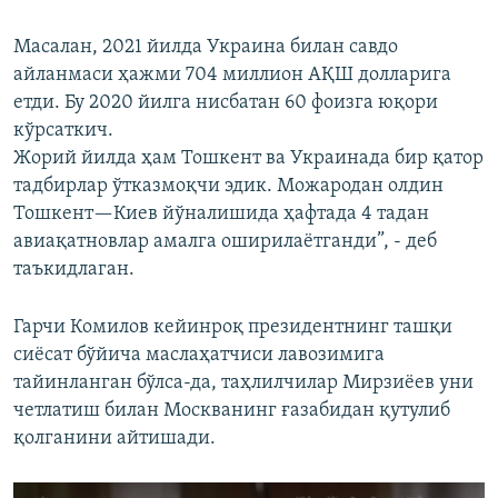
Масалан, 2021 йилда Украина билан савдо
айланмаси ҳажми 704 миллион АҚШ долларига
етди. Бу 2020 йилга нисбатан 60 фоизга юқори
кўрсаткич.
Жорий йилда ҳам Тошкент ва Украинада бир қатор
тадбирлар ўтказмоқчи эдик. Можародан олдин
Тошкент—Киев йўналишида ҳафтада 4 тадан
авиақатновлар амалга оширилаётганди”, - деб
таъкидлаган.
Гарчи Комилов кейинроқ президентнинг ташқи
сиёсат бўйича маслаҳатчиси лавозимига
тайинланган бўлса-да, таҳлилчилар Мирзиёев уни
четлатиш билан Москванинг ғазабидан қутулиб
қолганини айтишади.