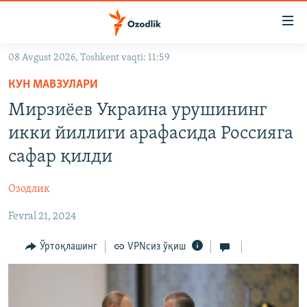
Линклар
Бош
мавзуларга
08 Avgust 2026, Toshkent vaqti: 11:59
ўтинг
OZODLIK SURISHTIRUVLARI
Асосий
КУН МАВЗУЛАРИ
OZODVIDEO
навигацияга
Мирзиёев Украина урушининг
ўтинг
OZODARXIV
икки йиллиги арафасида Россияга
Қидиришга
ўтинг
сафар қилди
На русском
Озодлик
ИЖТИМОИЙ ТАРМОҚЛАР
Fevral 21, 2024
Ўртоқлашинг
VPNсиз ўқиш
Озодлик бошқа тилларда