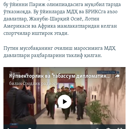
бу ўйинни Париж олимпиадасига муқобил тарзда
ўтказмоқда. Бу ўйинларда МДҲ ва БРИКСга аъзо
давлатлар, Жануби-Шарқий Осиё, Лотин
Америкаси ва Африка мамлакатларидан келган
спортчилар иштирок этади.
Путин мусобақанинг очилиш маросимига МДҲ
давлатлари раҳбарларини таклиф қилган.
Кўпвекторлик ва "табассум дипломатияси". Экспертлар Мирзиёев ташқи сиёсати ҳақида
билан
Озодлик радиоси
Айни дамда медиа-манба мавжуд эмас
Auto