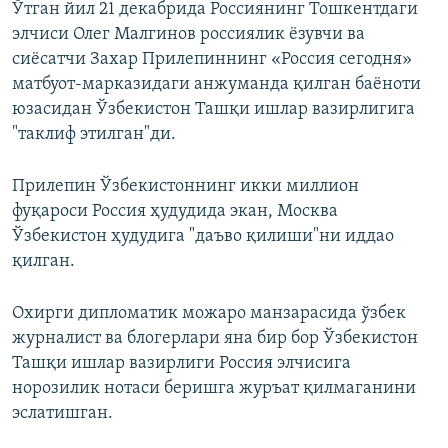
Ўтган йил 21 декабрида Россиянинг Тошкентдаги
элчиси Олег Малгинов россиялик ёзувчи ва
сиёсатчи Захар Прилепиннинг «Россия сегодня»
матбуот-марказидаги анжуманда қилган баёноти
юзасидан Ўзбекистон Ташқи ишлар вазирлигига
"таклиф этилган"ди.
Прилепин Ўзбекистоннинг икки миллион
фуқароси Россия ҳудудида экан, Москва
Ўзбекистон ҳудудига "даъво қилиши"ни иддао
қилган.
Охирги дипломатик можаро манзарасида ўзбек
журналист ва блогерлари яна бир бор Ўзбекистон
Ташқи ишлар вазирлиги Россия элчисига
норозилик нотаси беришга журъат қилмаганини
эслатишган.