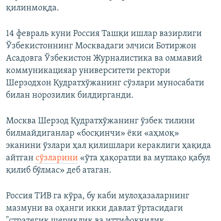
қилинмоқда.
14 февраль куни Россия Ташқи ишлар вазирлиги
Ўзбекистоннинг Москвадаги элчиси Ботиржон
Асадовга Ўзбекистон Журналистика ва оммавий
коммуникацияар университети ректори
Шерзодхон Қудратхўжанинг сўзлари муносабати
билан норозилик билдирганди.
Москва Шерзод Қудратхўжанинг ўзбек тилини
билмайдиганлар «босқинчи» ёки «аҳмоқ»
эканини ўзлари ҳал қилишлари кераклиги ҳақида
айтган
сўзларини
«ўта ҳақоратли ва мутлақо қабул
қилиб бўлмас» деб атаган.
Россия ТИВ га кўра, бу каби мулоҳазаларнинг
мазмуни ва оҳанги икки давлат ўртасидаги
"стратегик шериклик ва иттифоқчилик