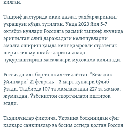
қилган.
Ташриф дастурида икки давлат раҳбарларининг
учрашуви кўзда тутилган. Унда 2023 йил 5-7
октябрь кунлари Россияга расмий ташриф якунида
эришилган олий даражадаги келишувларни
амалга ошириш ҳамда кенг қамровли стратегик
шериклик муносабатларини янада
чуқурлаштириш масалалари муҳокама қилинади.
Россияда илк бор ташкил этилаётган “Келажак
ўйинлари" 21 февраль – 3 март кунлари бўлиб
ўтади. Тадбирда 107 та мамлакатдан 227 та жамоа,
жумладан, Ўзбекистон спортчилари иштирок
этади.
Таҳлилчилар фикрича, Украина босқинидан сўнг
халқаро санкциялар ва босим остида қолган Россия