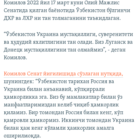
Комилов 2022 йил 17 март куни Олий Мажлис
Сенатида қилган баёнотида Ўзбекистон бўлгинчи
ДХР ва ЛХР ни тан толмаганини таъкидлаган.
“Ўзбекистон Украина мустақиллиги, суверенитети
ва ҳудудий яхлитлигини тан олади. Биз Луганск ва
Донецк мустақиллигини тан олмаймиз”, - деган
Комилов.
Комилов Сенат йиғилишида сўзлаган нутқида,
шунингдек: “Ўзбекистон тарихан Россия ва
Украина билан анъанавий, кўпқиррали
ҳамкорликка эга. Биз бу мамлакатлар билан ўз
манфаатларимиздан келиб чиқиб ҳамкорлик
қиламиз. Бир томондан Россия билан кенг, кўп
қамровли ҳамкормиз. Иккинчи томондан Украина
билан ҳам кенг кўламли ҳамкорлик амалга
оширилмоқда.