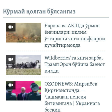
Кўрмай қолган бўлсангиз
Европа ва АҚШда ўрмон
ёнғинлари: иқлим
ўзгариши янги хавфларни
кучайтирмоқда
Wildberries’га янги зарба,
Трамп Эрон бўйича баёнот
қилди
OZODNEWS: Мирзиёев
Қирғизистонда —
Чашмадан пенсия
битимигача | Украинага
босқин