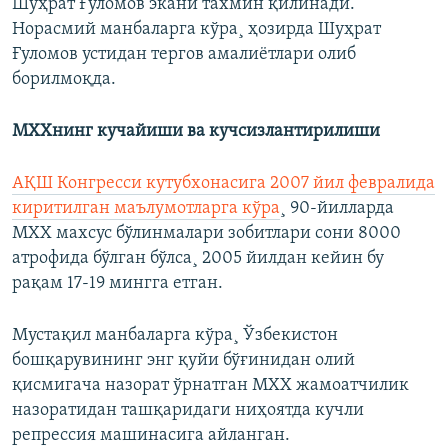
Шуҳрат Ғуломов экани тахмин қилинади.
Норасмий манбаларга кўра¸ ҳозирда Шуҳрат
Ғуломов устидан тергов амалиëтлари олиб
борилмоқда.
МХХнинг кучайиши ва кучсизлантирилиши
АҚШ Конгресси кутубхонасига 2007 йил февралида
киритилган маълумотларга кўра
¸ 90-йилларда
МХХ махсус бўлинмалари зобитлари сони 8000
атрофида бўлган бўлса¸ 2005 йилдан кейин бу
рақам 17-19 мингга етган.
Мустақил манбаларга кўра¸ Ўзбекистон
бошқарувининг энг қуйи бўғинидан олий
қисмигача назорат ўрнатган МХХ жамоатчилик
назоратидан ташқаридаги ниҳоятда кучли
репрессия машинасига айланган.