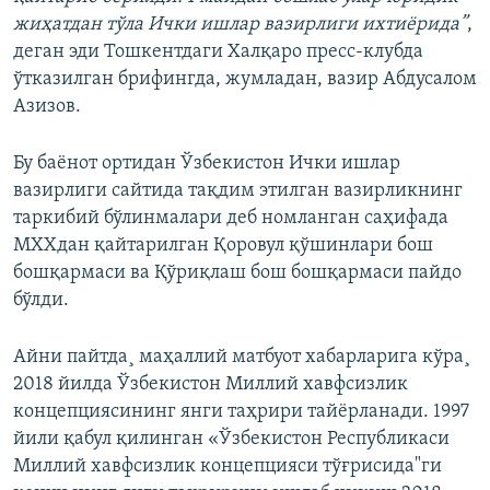
жиҳатдан тўла Ички ишлар вазирлиги ихтиёрида”
,
деган эди Тошкентдаги Халқаро пресс-клубда
ўтказилган брифингда, жумладан, вазир Абдусалом
Азизов.
Бу баëнот ортидан Ўзбекистон Ички ишлар
вазирлиги сайтида тақдим этилган вазирликнинг
таркибий бўлинмалари деб номланган саҳифада
МХХдан қайтарилган Қоровул қўшинлари бош
бошқармаси ва Қўриқлаш бош бошқармаси пайдо
бўлди.
Айни пайтда¸ маҳаллий матбуот хабарларига кўра¸
2018 йилда Ўзбекистон Миллий хавфсизлик
концепциясининг янги таҳрири тайёрланади
. 1997
йили қабул қилинган «Ўзбекистон Республикаси
Миллий хавфсизлик концепцияси тўғрисида"ги