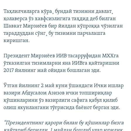
Таҳлилчиларга кўра¸ бундай тизимни давлат¸
қолаверса ўз хавфсизлигига таҳдид деб билган
Шавкат Мирзиëев бир йилдан кўпроққа чўзилган
тараддуддан сўнг¸ бу тизимни парчалашга
киришган.
Президент Мирзиëев ИИВ тасарруфидан МХХга
ўтказилган тизимларни яна ИИВга қайтаришни
2017 йилнинг май ойидан бошлаган эди.
Ўтган йилнинг 2 май куни ўшандаги Ички ишлар
вазири Абдусалом Азизов ички топшириқлар
қўшинларини ўз вазирлиги сафига қабул қилиб
олиш якунлангани тўғрисида баёнот берган эди.
“Президентнинг қарори билан бу қўшинлар бизга
қайтариб берилди. 1 майдан бошлаб улар юридик