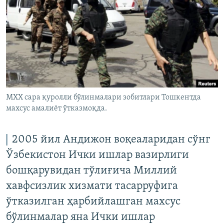
МХХ сара қуролли бўлинмалари зобитлари Тошкентда
махсус амалиëт ўтказмоқда.
2005 йил Андижон воқеаларидан сўнг
Ўзбекистон Ички ишлар вазирлиги
бошқарувидан тўлиғича Миллий
хавфсизлик хизмати тасарруфига
ўтказилган ҳарбийлашган махсус
бўлинмалар яна Ички ишлар