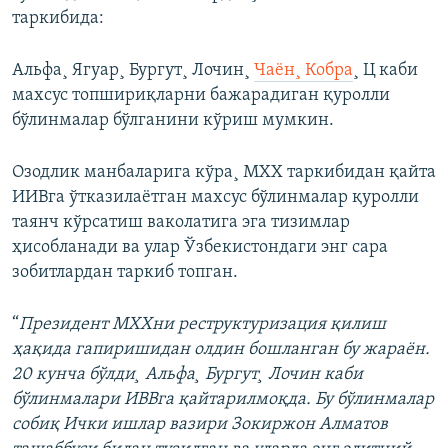
таркибида:
Альфа¸ Ягуар¸ Бургут¸ Лочин¸
Чаëн¸ Кобра
¸ Ц каби
махсус топшириқларни бажарадиган қуролли
бўлинмалар бўлганини кўриш мумкин.
Озодлик манбаларига кўра¸ МХХ таркибидан қайта
ИИВга ўтказилаëтган махсус бўлинмалар қуролли
таянч кўрсатиш ваколатига эга тизимлар
ҳисобланади ва улар Ўзбекистондаги энг сара
зобитлардан таркиб топган.
“
Президент МХХни реструктуризация қилиш
ҳақида гапиришидан олдин бошланган бу жараëн.
20 кунча бўлди¸ Альфа¸ Бургут¸ Лочин каби
бўлинмалари ИВВга қайтарилмоқда. Бу бўлинмалар
собиқ Ички ишлар вазири Зокиржон Алматов