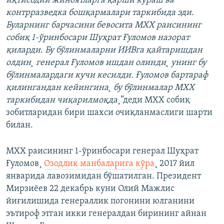
иқтисодий жиноятларга қарши кураш ва
контрразведка бошқармалари таркибида эди.
Буларнинг барчасини бевосита МХХ раисининг
собиқ 1-ўринбосари Шуҳрат Ғуломов назорат
қиларди. Бу бўлинмаларни ИИВга қайтаришдан
олдин¸ генерал Ғуломов ишдан олинди¸ унинг бу
бўлинмалардаги кучи кесилди. Ғуломов бартараф
қилингандан кейингина¸ бу бўлинмалар МХХ
таркибидан чиқарилмоқда
¸”деди МХХ собиқ
зобитларидан бири шахси очиқланмаслиги шарти
билан.
МХХ раисининг 1-ўринбосари генерал Шуҳрат
Ғуломов¸
Озодлик манбаларига кўра
¸ 2017 йил
январида лавозимидан бўшатилган. Президент
Мирзиëев 22 декабрь куни Олий Мажлис
йиғилишида генераллик погонини юлганини
эътироф этган икки генералдан бирининг айнан