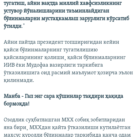
тугатиш, айни вақтда миллий хавфсизликнинг
устувор йўналишларини таъминлайдиган
бўлинмаларни мустаҳкамлаш зарурлиги кўрсатиб
ўтилди
."
Айни пайтда президент топшириғидан кейин
қайси бўлинмаларнинг тугатилишию
қайсиларининг қолиши¸ қайси бўлинмаларнинг
ИИВ ëки Мудофаа вазирлиги таркибига
ўтказилишига оид расмий маълумот ҳозирча эълон
қилинмади.
Манба - Гап энг сара қўшинлар тақдири ҳақида
бормоқда!
Озодлик суҳбатлашган МХХ собиқ зобитларидан
яна бири¸ МХХдан қайта ўтказилиши кутилаëтган
махсус қуролли бўлинмалар таркибида қанча одам