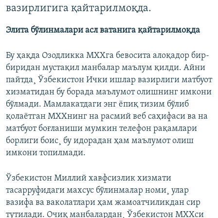
вазирлигига қайтарилмоқда.
Элита бўлинмалари асл ватанига қайтарилмоқда
Бу ҳақда Озодликка МХХга бевосита алоқадор бир-
биридан мустақил манбалар маълум қилди. Айни
пайтда¸ Ўзбекистон Ички ишлар вазирлиги матбуот
хизматидан бу борада маълумот олишнинг имкони
бўлмади. Мамлакатдаги энг ëпиқ тизим бўлиб
қолаëтган МХХнинг на расмий веб саҳифаси ва на
матбуот боғланиши мумкин телефон рақамлари
борлиги боис¸ бу идорадан ҳам маълумот олиш
имкони топилмади.
Ўзбекистон Миллий хавфсизлик хизмати
тасарруфидаги махсус бўлинмалар номи¸ улар
вазифа ва ваколатлари ҳам жамоатчиликдан сир
тутилади. Очиқ манбалардан¸ Ўзбекистон МХХси