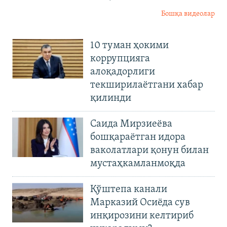
Бошқа видеолар
10 туман ҳокими
коррупцияга
алоқадорлиги
текширилаётгани хабар
қилинди
Саида Мирзиеёва
бошқараётган идора
ваколатлари қонун билан
мустаҳкамланмоқда
Қўштепа канали
Марказий Осиёда сув
инқирозини келтириб