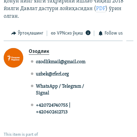
қонун нинг янги таҳририни ишлаб чиқиш 2018
йилги Давлат дастури лойиҳасидан (
PDF
) ўрин
олган.
Ўртоқлашинг
VPNсиз ўқиш
Follow us
Озодлик
ozodlikmail@gmail.com
uzbek@rferl.org
WhatsApp / Telegram /
Signal
+420724740755 |
+420602612713
This item is part of