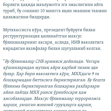
борлиги ҳақида маълумотга эга эмаслигини айта
туриб¸ бу соннинг 10 мингга яқин эканини тахмин
қилажагини билдирди.
Мутахассисга кўра¸ президент буйруғи билан
реструктуризация қилинаëтган махсус
бўлинмаларнинг аксари¸ аслида¸ ИИВ ваколатига
кирадиган вазифалар билан шуғулланиб келган.
“
Бу бўлинмалар СНБ армияси дейилади. Чегара
қўшинларидан мутлақ айри ҳарбий тизим эди
булар. Ҳар бири ваколатига кўра¸ МХХдаги 9 та
бошқармадан биттасига бириктирилган. Бу бешта
бўлинма бириктирилган бошқарма раҳбарлари
айни пайтда МХХ раиси ўринбосари ҳам
ҳисобланарди. Махсус бўлинмалар терроризмга
қарши¸ уюшган жиноий гуруҳларга қарши¸