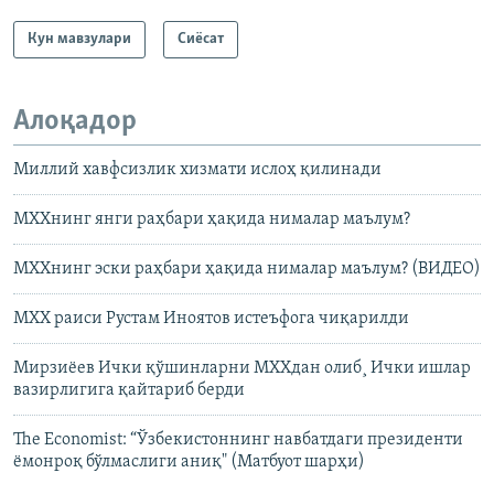
Кун мавзулари
Сиёсат
Алоқадор
Миллий хавфсизлик хизмати ислоҳ қилинади
МХХнинг янги раҳбари ҳақида нималар маълум?
МХХнинг эски раҳбари ҳақида нималар маълум? (ВИДЕО)
МХХ раиси Рустам Иноятов иcтеъфога чиқарилди
Мирзиёев Ички қўшинларни МХХдан олиб¸ Ички ишлар
вазирлигига қайтариб берди
The Economist: ​“Ўзбекистоннинг навбатдаги президенти
ёмонроқ бўлмаслиги аниқ" (Матбуот шарҳи)