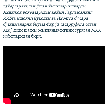
ташаббуси билан тузилган ва уларда энг элитний
тайëргарликдан ўтган йигитлар ишларди.
Андижон воқеаларидан кейин Каримовнинг
ИИВга ишончи йўқолди ва Иноятов бу сара
бўлинмаларни бирма-бир ўз тасарруфига олган
эди
¸" деди шахси очиқланмасигини сўраган МХХ
зобитларидан бири.