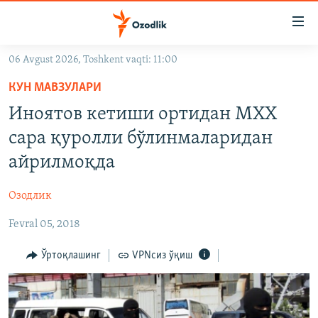
Линклар
Бош
мавзуларга
06 Avgust 2026, Toshkent vaqti: 11:00
ўтинг
OZODLIK SURISHTIRUVLARI
Асосий
КУН МАВЗУЛАРИ
OZODVIDEO
навигацияга
Иноятов кетиши ортидан МХХ
ўтинг
OZODARXIV
сара қуролли бўлинмаларидан
Қидиришга
ўтинг
айрилмоқда
На русском
Озодлик
ИЖТИМОИЙ ТАРМОҚЛАР
Fevral 05, 2018
Ўртоқлашинг
VPNсиз ўқиш
Озодлик бошқа тилларда