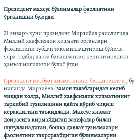
Президент махсус бўлинмалар фаолиятини
ўрганишни буюрди
31 январь куни президент Мирзиëев раислигида
Миллий хавфсизлик хизмати органлари
фаолиятини тубдан такомиллаштириш бўйича
чора-тадбирларга бағишланган кенгайтирилган
ҳайъат йиғилиши бўлиб ўтди.
Президент матбуот хизматининг билдиришича
¸ бу
йиғинда Мирзиëев "
замон талабларидан келиб
чиққан ҳолда, Миллий хавфсизлик хизматининг
таркибий тузилишини қайта кўриб чиқиш
кераклигини таъкидлади. Махсус хизмат
доирасига кирмайдиган вазифалар билан
шуғулланадиган, бошқа давлат тузилмалари
фаолиятини такрорлайдиган бўлинмаларни