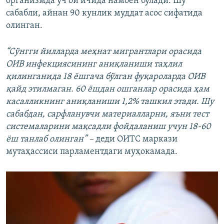
организмда уч ой ичида намоён бўлади. Шу
сабабли, айнан 90 кунлик муддат асос сифатида
олинган.
“Сўнгги йилларда меҳнат мигрантлари орасида
ОИВ инфекциясининг аниқланиши таҳлил
қилинганида 18 ёшгача бўлган фуқароларда ОИВ
қайд этилмаган. 60 ёшдан ошганлар орасида ҳам
касалликнинг аниқланиши 1,2% ташкил этади. Шу
сабабдан, сарфланувчи материалларни, яъни тест
системаларини мақсадли фойдаланиш учун 18-60
ёш танлаб олинган” –
деди ОИТС маркази
мутаҳассиси парламентдаги муҳокамада.