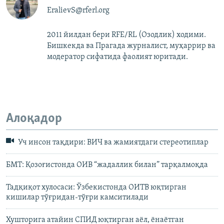
EralievS@rferl.org
2011 йилдан бери RFE/RL (Озодлик) ходими.
Бишкекда ва Прагада журналист, муҳаррир ва
модератор сифатида фаолият юритади.
Алоқадор
Уч инсон тақдири: ВИЧ ва жамиятдаги стереотиплар
БМТ: Қозоғистонда ОИВ “жадаллик билан” тарқалмоқда
Тадқиқот хулосаси: Ўзбекистонда ОИТВ юқтирган
кишилар тўғридан-тўғри камситилади
Хушторига атайин СПИД юқтирган аёл, ёнаётган