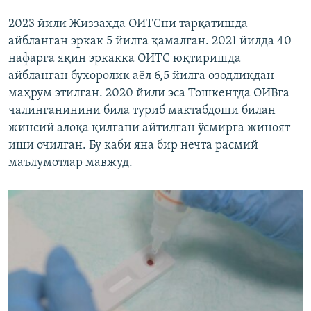
2023 йили Жиззахда ОИТСни тарқатишда
айбланган эркак 5 йилга қамалган. 2021 йилда 40
нафарга яқин эркакка ОИТС юқтиришда
айбланган бухоролик аёл 6,5 йилга озодликдан
маҳрум этилган. 2020 йили эса Тошкентда ОИВга
чалинганинини била туриб мактабдоши билан
жинсий алоқа қилгани айтилган ўсмирга жиноят
иши очилган. Бу каби яна бир нечта расмий
маълумотлар мавжуд.