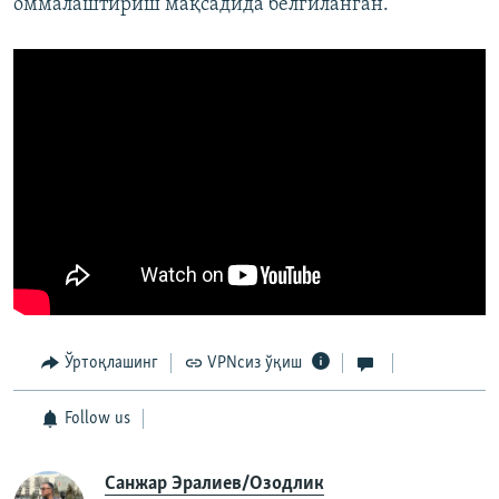
оммалаштириш мақсадида белгиланган.
Ўртоқлашинг
VPNсиз ўқиш
Follow us
Санжар Эралиев/Озодлик