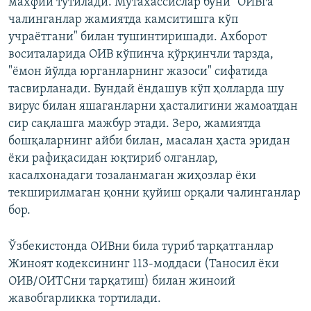
махфий тутилади. Мутахассислар буни "ОИВга
чалинганлар жамиятда камситишга кўп
учраётгани" билан тушинтиришади. Ахборот
воситаларида ОИВ кўпинча қўрқинчли тарзда,
"ёмон йўлда юрганларнинг жазоси" сифатида
тасвирланади. Бундай ёндашув кўп ҳолларда шу
вирус билан яшаганларни ҳасталигини жамоатдан
сир сақлашга мажбур этади. Зеро, жамиятда
бошқаларнинг айби билан, масалан ҳаста эридан
ёки рафиқасидан юқтириб олганлар,
касалхонадаги тозаланмаган жиҳозлар ёки
текширилмаган қонни қуйиш орқали чалинганлар
бор.
Ўзбекистонда ОИВни била туриб тарқатганлар
Жиноят кодексининг 113-моддаси (Таносил ёки
ОИВ/ОИТСни тарқатиш) билан жиноий
жавобгарликка тортилади.