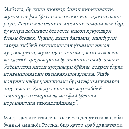
“Албатта, бу яхши ниятлар билан киритиляпти,
жудям хавфли бўлган касалликнинг олдини олиш
учун. Лекин масаланинг иккинчи томони ҳам бор,
бу қонун лойиҳаси бевосита инсон ҳуқуқлари
билан боғлиқ. Чунки, яхши биламиз, мажбурий
тарзда тиббий текширишдан ўтказиш инсон
ҳуқуқларини, жумладан, тенглик, камситмаслик
ва ҳаётий ҳуқуқларини бузилишига олиб келади.
Ўзбекистон инсон ҳуқуқлари бўйича деярли барча
конвенцияларни ратификация қилган. Ушбу
қонунни қабул қилишимиз бу ратификацияларга
зид келади. Ҳалқаро ташкилотлар тиббий
текширув ихтиёрий ва махфий бўлиши
кераклигини таъкидлайдилар”.
Миграция агентлиги вакили эса депутатга жавобан
бундай амалиёт Россия, бир қатор араб давлатлари