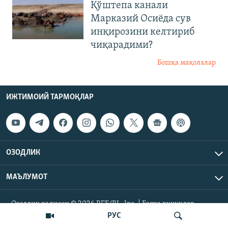
Қўштепа канали
Марказий Осиёда сув
инқирозини келтириб
чиқарадими?
Бошқа мақолалар
ИЖТИМОИЙ ТАРМОҚЛАР
ОЗОДЛИК
МАЪЛУМОТ
Озодлик радиоси © 2026 RFE/RL, Inc. | Барча ҳуқуқлар
ҳимояланган.
РУС