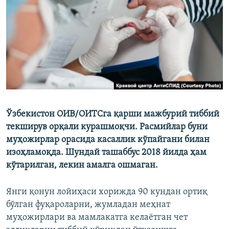
Ўзбекистон ОИВ/ОИТСга қарши мажбурий тиббий
текширув орқали курашмоқчи. Расмийлар буни
муҳожирлар орасида касаллик кўпайгани билан
изоҳламоқда. Шундай ташаббус 2018 йилда ҳам
кўтарилган, лекин амалга ошмаган.
Янги қонун лойиҳаси хорижда 90 кундан ортиқ
бўлган фуқароларни, жумладан меҳнат
муҳожирлари ва мамлакатга келаётган чет