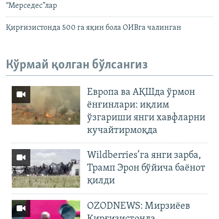
“Мерседес”лар
Қирғизистонда 500 га яқин бола ОИВга чалинган
Кўрмай қолган бўлсангиз
Европа ва АҚШда ўрмон
ёнғинлари: иқлим
ўзгариши янги хавфларни
кучайтирмоқда
Wildberries’га янги зарба,
Трамп Эрон бўйича баёнот
қилди
OZODNEWS: Мирзиёев