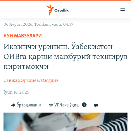
Линклар
Бош
мавзуларга
06 Avgust 2026, Toshkent vaqti: 04:37
ўтинг
OZODLIK SURISHTIRUVLARI
Асосий
КУН МАВЗУЛАРИ
OZODVIDEO
навигацияга
Иккинчи уриниш. Ўзбекистон
ўтинг
OZODARXIV
ОИВга қарши мажбурий текширув
Қидиришга
ўтинг
киритмоқчи
На русском
Санжар Эралиев/Озодлик
ИЖТИМОИЙ ТАРМОҚЛАР
Iyun 16, 2025
Ўртоқлашинг
VPNсиз ўқиш
Озодлик бошқа тилларда