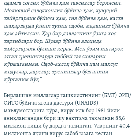
одамга соғлик бўйича ҳам тавсиялар берилсин.
Молиявий саводхонлик бўйича ҳам, ҳуқуқий
тайёргарлик бўйича ҳам, тил бўйича ҳам, катта
шаҳарларда ўзини тутиш одоби, маданият бўйича
ҳам айтилсин. Ҳар бир давлатнинг ўзига хос
тартиблари бор. Шулар бўйича алоҳида
тайёргарлик бўлиши керак. Мен ўзим иштирок
этган тренингларда тиббий тавсияларни
кўрмаганман. Одоб-аҳлоқ бўйича ҳам махсус
модуллар, дарслар, тренинглар бўлганини
кўрганим йўқ”
Бирлашган миллатлар ташкилотининг (БМТ) ОИВ/
ОИТС бўйича ягона дастури (UNAIDS)
маълумотларига кўра, вирус илк бор 1981 йили
аниқлангандан бери шу вақтгача тахминан 85,6
миллион киши бу дардга чалинган. Уларнинг 40,4
миллионга яқини вирус сабаб юзага келган