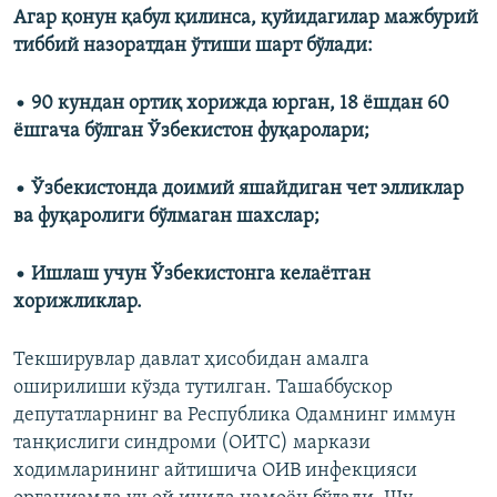
Агар қонун қабул қилинса, қуйидагилар мажбурий
тиббий назоратдан ўтиши шарт бўлади:
• 90 кундан ортиқ хорижда юрган, 18 ёшдан 60
ёшгача бўлган Ўзбекистон фуқаролари;
• Ўзбекистонда доимий яшайдиган чет элликлар
ва фуқаролиги бўлмаган шахслар;
• Ишлаш учун Ўзбекистонга келаётган
хорижликлар.
Текширувлар давлат ҳисобидан амалга
оширилиши кўзда тутилган. Ташаббускор
депутатларнинг ва Республика Одамнинг иммун
танқислиги синдроми (ОИТС) маркази
ходимларининг айтишича ОИВ инфекцияси