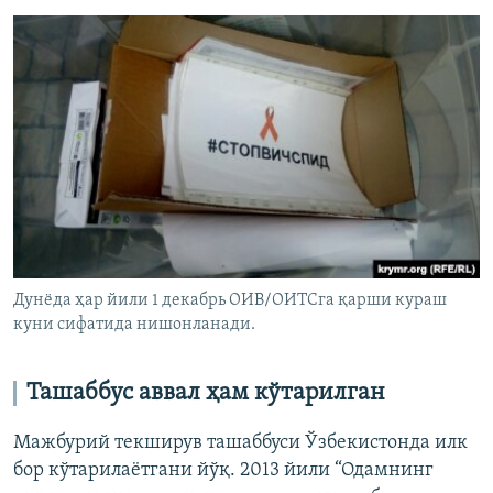
Дунёда ҳар йили 1 декабрь ОИВ/ОИТСга қарши кураш
куни сифатида нишонланади.
Ташаббус аввал ҳам кўтарилган
Мажбурий текширув ташаббуси Ўзбекистонда илк
бор кўтарилаётгани йўқ. 2013 йили “Одамнинг