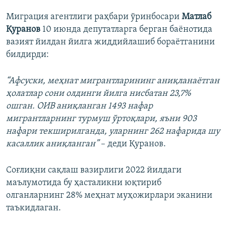
Миграция агентлиги раҳбари ўринбосари
Матлаб
Қуранов
10 июнда депутатларга берган баёнотида
вазият йилдан йилга жиддийлашиб бораётганини
билдирди:
“Афсуски, меҳнат мигрантларининг аниқланаётган
ҳолатлар сони олдинги йилга нисбатан 23,7%
ошган. ОИВ аниқланган 1493 нафар
мигрантларнинг турмуш ўртоқлари, яъни 903
нафари текширилганда, уларнинг 262 нафарида шу
касаллик аниқланган”
– деди Қуранов.
Соғлиқни сақлаш вазирлиги 2022 йилдаги
маълумотида бу ҳасталикни юқтириб
олганларнинг 28% меҳнат муҳожирлари эканини
таъкидлаган.