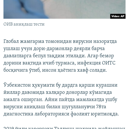
ОИВ аниқлаш тести
Глобал жамғарма томонидан вирусни назоратда
ушлаш учун дори-дармонлар деярли барча
давлатларга бепул тақдим этилади. Агар бемор
дорини вақтида ичиб турмаса, инфекция ОИТС
босқичига ўтиб, инсон ҳаётига хавф солади.
Ўзбекистон ҳукумати бу дардга қарши курашни
йиллар давомида халқаро донорлар кўмагида
амалга оширган. Айни пайтда мамлакатда ушбу
вирусни аниқлаш билан шуғулланувчи 78та
диагностика лабораторияси фаолият юритмоқда.