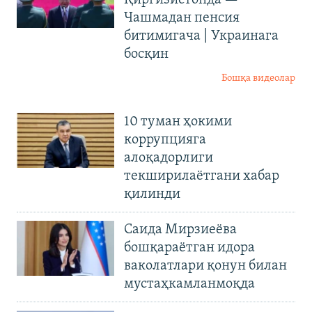
Қирғизистонда —
Чашмадан пенсия
битимигача | Украинага
босқин
Бошқа видеолар
10 туман ҳокими
коррупцияга
алоқадорлиги
текширилаётгани хабар
қилинди
Саида Мирзиеёва
бошқараётган идора
ваколатлари қонун билан
мустаҳкамланмоқда