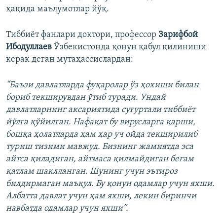
ҳақида маълумотлар йўқ.
Тиббиёт фанлари доктори, профессор
Зарифбой
Ибодуллаев
Ўзбекистонда қонун қабул қилиниши
керак деган мутаҳассислардан:
“Баъзи давлатларда фуқаролар ўз ҳохиши билан
бориб текширувдан ўтиб туради. Ундай
давлатларнинг аксариятида суғуртали тиббиёт
йўлга қўйилган. Нафақат бу вирусларга қарши,
бошқа ҳолатларда ҳам ҳар уч ойда текширилиб
туриш тизими мавжуд. Бизнинг жамиятда эса
айтса қиладиган, айтмаса қилмайдиган беғам
қатлам шаклланган. Шунинг учун эътироз
билдирмаган маъқул. Бу қонун одамлар учун яхши.
Албатта давлат учун ҳам яхши, лекин биринчи
навбатда одамлар учун яхши”.