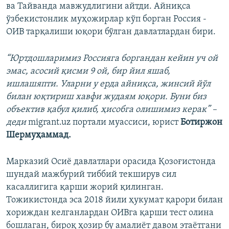
ва Тайванда мавжудлигини айтди. Айниқса
ўзбекистонлик муҳожирлар кўп борган Россия -
ОИВ тарқалиши юқори бўлган давлатлардан бири.
“Юртдошларимиз Россияга боргандан кейин уч ой
эмас, асосий қисми 9 ой, бир йил яшаб,
ишлашяпти. Уларни у ерда айниқса, жинсий йўл
билан юқтириш хавфи жудаям юқори. Буни биз
объектив қабул қилиб, ҳисобга олишимиз керак” –
деди
migrant.uz портали муассиси, юрист
Ботиржон
Шермуҳаммад.
Марказий Осиё давлатлари орасида Қозоғистонда
шундай мажбурий тиббий текширув сил
касаллигига қарши жорий қилинган.
Тожикистонда эса 2018 йили ҳукумат қарори билан
хориждан келганлардан ОИВга қарши тест олина
бошлаган, бироқ ҳозир бу амалиёт давом этаётгани