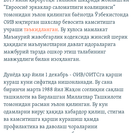
2019 йили қароргоҳи Таллинн шаҳрида жойлашган
“Евроосиё эркаклар саломатлиги коалицияси”
томонидан эълон қилинган баёнотда Ўзбекистонда
ОИВ юқтирган шахслар бевосита камситишга
учраши
таъкидланган
. Бу хулоса мамлакат
Маъмурий жавобгарлик кодексида жинсий шерик
ҳақидаги маълумотларни давлат идораларига
мажбурий тарзда ошкор этиш талабининг
мавжудлиги билан изоҳланган.
Дунёда ҳар йили 1 декабрь - ОИВ/ОИТСга қарши
кураш куни сифатида нишонланади. Бу сана
биринчи марта 1988 йил Жаҳон соғлиқни сақлаш
ташкилоти ва Бирлашган Миллатлар Ташкилоти
томонидан расман эълон қилинган. Бу кун
одамларни вирус ҳақида хабардор қилиш, стигма
ва камситишга қарши курашиш ҳамда
профилактика ва даволаш чораларини