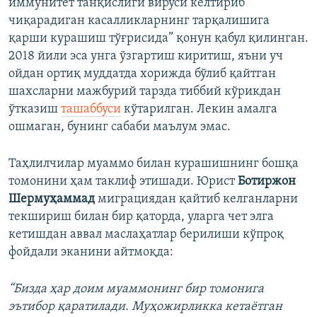
иммунитет танқислиги вируси келтириб
чиқарадиган касалликларнинг тарқалишига
қарши курашиш тўғрисида” қонун қабул қилинган.
2018 йили эса унга ўзгартиш киритиш, яъни уч
ойдан ортиқ муддатда хорижда бўлиб қайтган
шахсларни мажбурий тарзда тиббий кўрикдан
ўтказиш
ташаббуси
кўтарилган. Лекин амалга
ошмаган, бунинг сабаби маълум эмас.
Таҳлилчилар муаммо билан курашишнинг бошқа
томонини ҳам таклиф этишади. Юрист
Ботиржон
Шермуҳаммад
миграциядан қайтиб келганларни
текшириш билан бир қаторда, уларга чет элга
кетишдан аввал маслаҳатлар берилиши кўпроқ
фойдали эканини айтмоқда:
“Бизда ҳар доим муаммонинг бир томонига
эътибор қаратилади. Муҳожирликка кетаётган