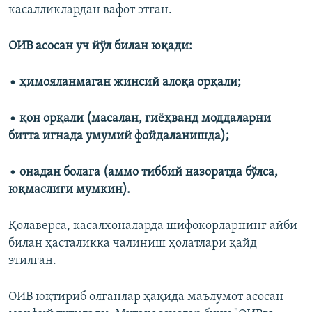
касалликлардан вафот этган.
ОИВ асосан уч йўл билан юқади:
• ҳимояланмаган жинсий алоқа орқали;
• қон орқали (масалан, гиёҳванд моддаларни
битта игнада умумий фойдаланишда);
• онадан болага (аммо тиббий назоратда бўлса,
юқмаслиги мумкин).
Қолаверса, касалхоналарда шифокорларнинг айби
билан ҳасталикка чалиниш ҳолатлари қайд
этилган.
ОИВ юқтириб олганлар ҳақида маълумот асосан