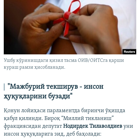
Ушбу кўринишдаги қизил тасма ОИВ/ОИТСга қарши
кураш рамзи ҳисобланади.
"Мажбурий текширув - инсон
ҳуқуқларини бузади"
Қонун лойиҳаси парламентда биринчи ўқишда
қабул қилинди. Бироқ “Миллий тикланиш”
фракциясидан депутат
Нодирдек Тилаволдиев
уни
инсон ҳуқуқларига зид, деб баҳолади: