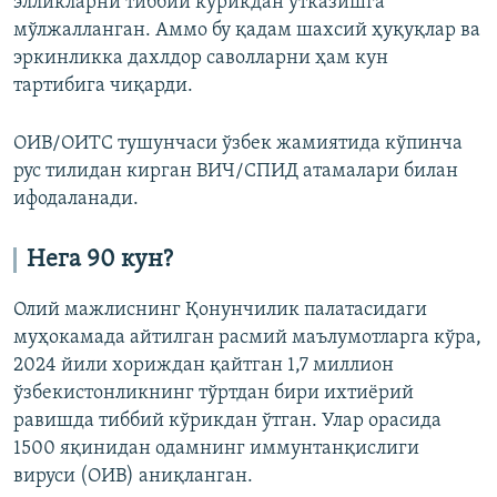
элликларни тиббий кўрикдан ўтказишга
мўлжалланган. Аммо бу қадам шахсий ҳуқуқлар ва
эркинликка дахлдор саволларни ҳам кун
тартибига чиқарди.
ОИВ/ОИТС тушунчаси ўзбек жамиятида кўпинча
рус тилидан кирган ВИЧ/СПИД атамалари билан
ифодаланади.
Нега 90 кун?
Олий мажлиснинг Қонунчилик палатасидаги
муҳокамада айтилган расмий маълумотларга кўра,
2024 йили хориждан қайтган 1,7 миллион
ўзбекистонликнинг тўртдан бири ихтиёрий
равишда тиббий кўрикдан ўтган. Улар орасида
1500 яқинидан одамнинг иммунтанқислиги
вируси (ОИВ) аниқланган.