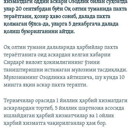
хизматдаги оддий аскари Озодлик билан суҳбатда
улар 20 сентябрдан буён Оқ олтин туманида пахта
тераётгани, ҳозир ҳаво совиб, далада пахта
қолмаган бўлса-да, уларга 5 декабргача далада
қолиш буюрилганини айтди.
Оқ олтин тумани далаларида ҳарбийлар пахта
тераётганига оид аскардан келган хабарни
Сирдарё вилоят ҳокимлигининг ўзини
таништиришни истамаган мулозими тасдиқлади.
Мулозимнинг Озодликка айтишича, шу кунда 10
мингга яқин аскар пахта теряпти.
Теримчилар орасида 1 йиллик ҳарбий хизматдаги
аскарлардан тортиб, 5 йиллик шартнома асосида
ишлайдиган ҳарбий хизматчилар ва 1 ойлик
ҳарбий хизматга чақирилганлар ҳам бор.