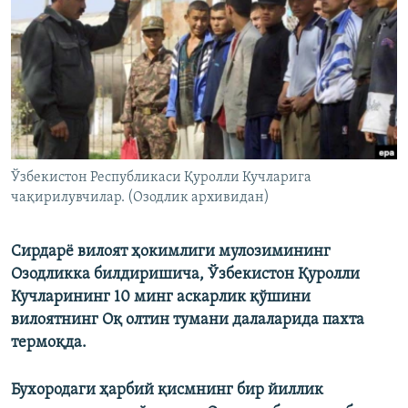
Ўзбекистон Республикаси Қуролли Кучларига
чақирилувчилар. (Озодлик архивидан)
Сирдарё вилоят ҳокимлиги мулозимининг
Озодликка билдиришича, Ўзбекистон Қуролли
Кучларининг 10 минг аскарлик қўшини
вилоятнинг Оқ олтин тумани далаларида пахта
термоқда.
Бухородаги ҳарбий қисмнинг бир йиллик