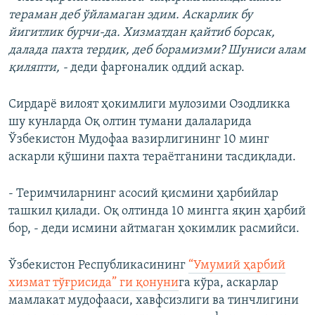
тераман деб ўйламаган эдим. Аскарлик бу
йигитлик бурчи-да. Хизматдан қайтиб борсак,
далада пахта тердик, деб борамизми? Шуниси алам
қиляпти, -
деди фарғоналик оддий аскар.
Сирдарё вилоят ҳокимлиги мулозими Озодликка
шу кунларда Оқ олтин тумани далаларида
Ўзбекистон Мудофаа вазирлигининг 10 минг
аскарли қўшини пахта тераётганини тасдиқлади.
- Теримчиларнинг асосий қисмини ҳарбийлар
ташкил қилади. Оқ олтинда 10 мингга яқин ҳарбий
бор, - деди исмини айтмаган ҳокимлик расмийси.
Ўзбекистон Республикасининг
“Умумий ҳарбий
хизмат тўғрисида” ги қонуни
га кўра, аскарлар
мамлакат мудофааси, хавфсизлиги ва тинчлигини