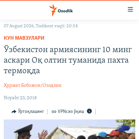
Линклар
Бош
мавзуларга
07 Avgust 2026, Toshkent vaqti: 20:54
ўтинг
OZODLIK SURISHTIRUVLARI
Асосий
КУН МАВЗУЛАРИ
OZODVIDEO
навигацияга
Ўзбекистон армиясининг 10 минг
ўтинг
OZODARXIV
аскари Оқ олтин туманида пахта
Қидиришга
ўтинг
термоқда
На русском
Ҳурмат Бобожон/Озодлик
ИЖТИМОИЙ ТАРМОҚЛАР
Noyabr 23, 2018
Ўртоқлашинг
VPNсиз ўқиш
Озодлик бошқа тилларда