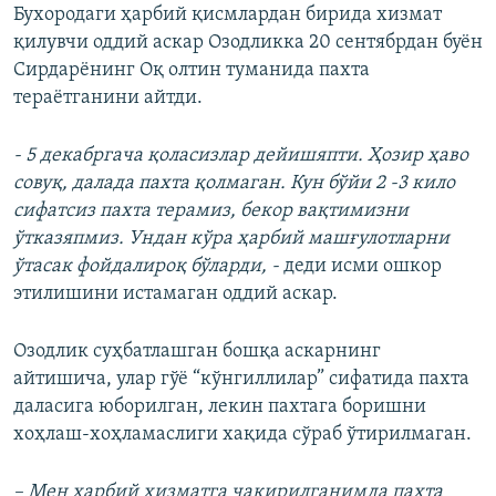
Бухородаги ҳарбий қисмлардан бирида хизмат
қилувчи оддий аскар Озодликка 20 сентябрдан буён
Сирдарёнинг Оқ олтин туманида пахта
тераётганини айтди.
- 5 декабргача қоласизлар дейишяпти. Ҳозир ҳаво
совуқ, далада пахта қолмаган. Кун бўйи 2 -3 кило
сифатсиз пахта терамиз, бекор вақтимизни
ўтказяпмиз. Ундан кўра ҳарбий машғулотларни
ўтасак фойдалироқ бўларди, -
деди исми ошкор
этилишини истамаган оддий аскар.
Озодлик суҳбатлашган бошқа аскарнинг
айтишича, улар гўё “кўнгиллилар” сифатида пахта
даласига юборилган, лекин пахтага боришни
хоҳлаш-хоҳламаслиги хақида сўраб ўтирилмаган.
– Мен ҳарбий хизматга чақирилганимда пахта