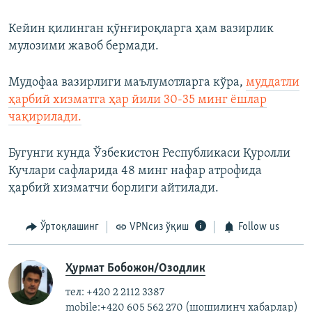
Кейин қилинган қўнғироқларга ҳам вазирлик
мулозими жавоб бермади.
Мудофаа вазирлиги маълумотларга кўра,
муддатли
ҳарбий хизматга ҳар йили 30-35 минг ёшлар
чақирилади.
Бугунги кунда Ўзбекистон Республикаси Қуролли
Кучлари сафларида 48 минг нафар атрофида
ҳарбий хизматчи борлиги айтилади.
Ўртоқлашинг
VPNсиз ўқиш
Follow us
Ҳурмат Бобожон/Озодлик
тел: +420 2 2112 3387
mobile:+420 605 562 270 (шошилинч хабарлар)