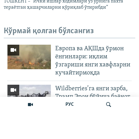
ТОШКЕНТ – “Ички ишлар ходимлари ўз ўрнига пахта
тераётган ҳашарчиларни қўриқлаб ўтирибди”
Кўрмай қолган бўлсангиз
Европа ва АҚШда ўрмон
ёнғинлари: иқлим
ўзгариши янги хавфларни
кучайтирмоқда
Wildberries’га янги зарба,
Трамп Эрон бўйича баёнот
қилди
РУС
OZODNEWS: Мирзиёев
Қирғизистонда —
Излаш
Чашмадан пенсия