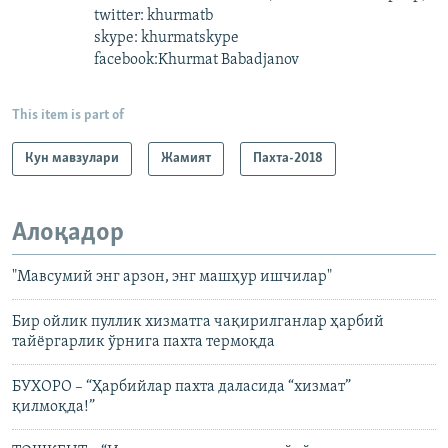
twitter: khurmatb
skype: khurmatskype
facebook:Khurmat Babadjanov
This item is part of
Кун мавзулари
Жамият
Пахта-2018
Алоқадор
"Мавсумий энг арзон, энг машҳур ишчилар"
Бир ойлик пуллик хизматга чақирилганлар ҳарбий
тайëргарлик ўрнига пахта термоқда
БУХОРО – “Ҳарбийлар пахта даласида “хизмат”
қилмоқда!”