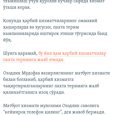
таъминлаш учун қуролли кучлар сафида хизмат
ўташи керак.
Қонунда ҳарбий хизматчиларнинг оммавий
ҳашарларда ва хусусан, пахта терим
кампанияларида иштирок этиши тўғрисида банд
йўқ.
Шунга қарамай,
бу йил ҳам ҳарбий хизматчилар
пахта теримига жалб этилди.
Озодлик Мудофаа вазирлигининг матбуот хизмати
билан боғланиб, ҳарбий хизматга
чақиртирилганларнинг пахта теримига жалб
қилинаётганига изоҳ сўради.
Матбуот хизмати мулозими Озодлик саволига
“кейинроқ телефон қилинг”, дея жавоб бермади.