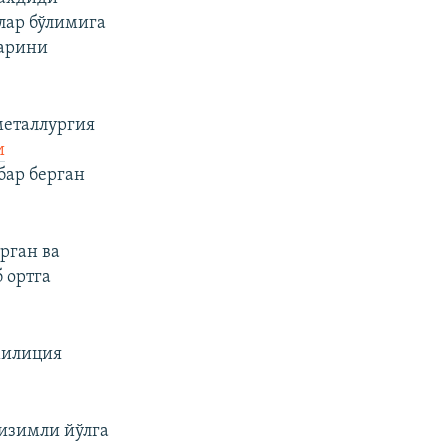
лар бўлимига
ларини
металлургия
и
бар берган
рган ва
 ортга
милиция
изимли йўлга