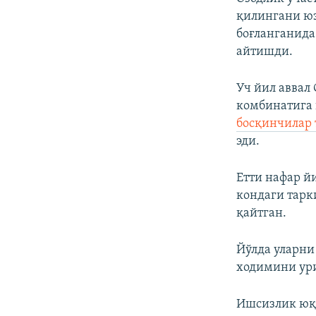
қилингани юз
боғланганида
айтишди.
Уч йил аввал
комбинатига
босқинчилар 
эди.
Етти нафар й
кондаги тарк
қайтган.
Йўлда уларни
ходимини ури
Ишсизлик юқо