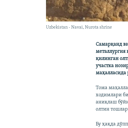
Uzbekistan - Navai, Nurota shrine
Самарқанд ви
металлургия 
қилинган олт
участка нози
маҳалласида 
Тома маҳалла
ходимлари би
аниқлаш бўй
олтин тошлар
Бу ҳақда дўп