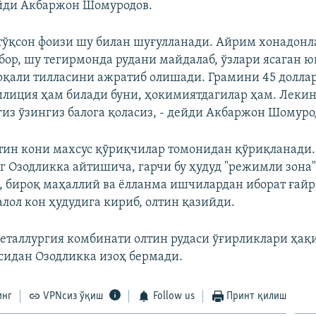
йди Акбаржон Шомуродов.
тўқсон фоизи шу билан шуғулланади. Айрим хонадонл
бор, шу тегирмонда рудани майдалаб, ўзлари ясаган 
рқали тилласини ажратиб олишади. Грамини 45 долла
лиция ҳам билади буни, ҳокимиятдагилар ҳам. Лекин
гиз ўзингиз балога қоласиз, - дейди Акбаржон Шомуро
тин кони махсус қўриқчилар томонидан қўриқланади.
 Озодликка айтишича, гарчи бу ҳудуд "режимли зона
, бироқ маҳаллий ва ёлланма ишчилардан иборат ғай
алол кон ҳудудига кириб, олтин қазийди.
еталлургия комбинати олтин рудаси ўғирликлари ҳақ
сидан Озодликка изоҳ бермади.
инг
VPNсиз ўқиш
Follow us
Принт қилиш