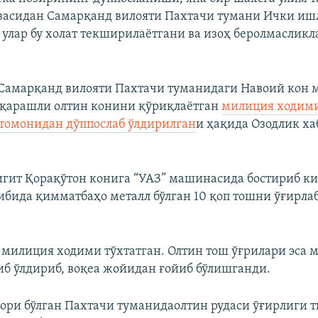
асидан Самарқанд вилояти Пахтачи тумани Ички иш
 улар бу холат текширилаётгани ва изоҳ беролмаслик
 Самарқанд вилояти Пахтачи туманидаги Навоий кон 
 қарашли олтин конини қўриқлаётган
милиция ходим
томонидан дўппослаб ўлдирилган
и ҳақида Озодлик ха
игит Қорақўтон конига “УАЗ” машинасида бостириб ки
ибида қимматбаҳо металл бўлган 10 қоп тошни ўғирлаб
 милиция ходими тўхтатган. Олтин тош ўғрилари эса 
б ўлдириб, воқеа жойидан ғойиб бўлишганди.
ри бўлган Пахтачи туманидаолтин рудаси ўғирлиги т