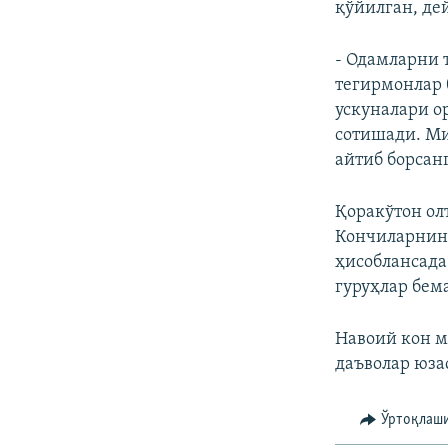
қўйилган, де
- Одамларни 
тегирмонлар 
ускуналари о
сотишади. Ми
айтиб борсан
Қоракўтoн ол
Кончиларнинг
ҳисоблансада
гуруҳлар бем
Навоий кон м
даъволар юза
Ўртоқлаш