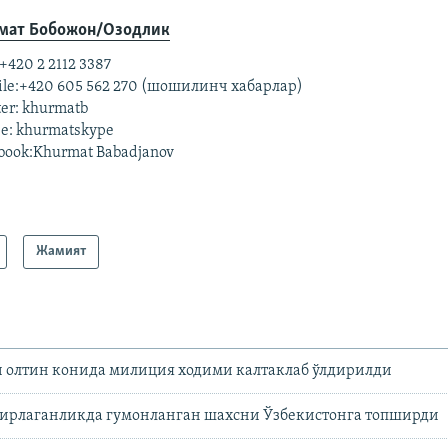
мат Бобожон/Озодлик
 +420 2 2112 3387
ile:+420 605 562 270 (шошилинч хабарлар)
ter: khurmatb
e: khurmatskype
book:Khurmat Babadjanov
Жамият
 олтин конида милиция ходими калтаклаб ўлдирилди
ўғирлаганликда гумонланган шахсни Ўзбекистонга топширди