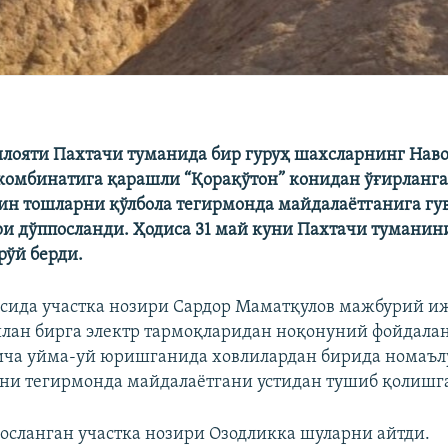
лояти Пахтачи туманида бир гуруҳ шахсларнинг Нав
комбинатига қарашли “Қорақўтон” конидан ўғирланг
ин тошларни қўлбола тегирмонда майдалаётганига гув
ри дўппосланди. Ҳодиса 31 май куни Пахтачи туманин
рўй берди.
сида участка нозири Сардор Маматқулов мажбурий и
лан бирга электр тармоқларидан ноқонуний фойдала
ича уйма-уй юришганида ховлилардан бирида номаъл
ни тегирмонда майдалаётгани устидан тушиб қолишг
посланган участка нозири Озодликка шуларни айтди.