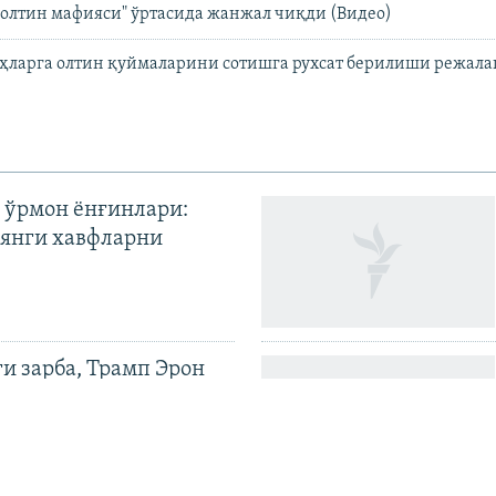
олтин мафияси" ўртасида жанжал чиқди (Видео)
ҳларга олтин қуймаларини сотишга рухсат берилиши режал
 ўрмон ёнғинлари:
янги хавфларни
ги зарба, Трамп Эрон
илди