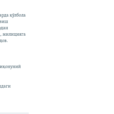
арда қўлбола
ювиш
рдан
, милицияга
дов.
"
риқонуний
идаги