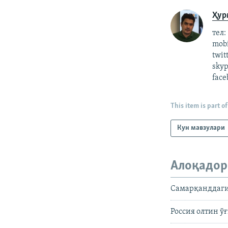
Ҳур
тел:
mob
twit
skyp
face
This item is part of
Кун мавзулари
Алоқадор
Самарқанддаги
Россия олтин 