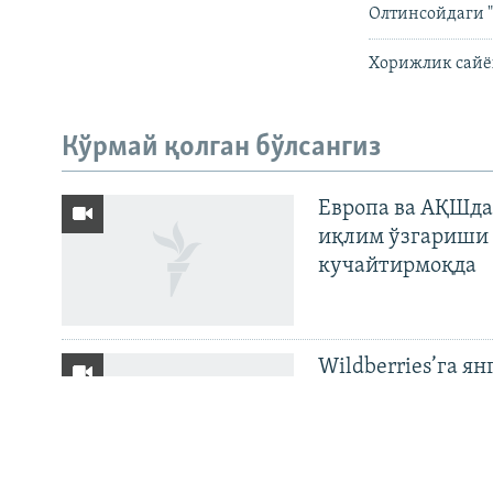
Олтинсойдаги "
Хорижлик сайё
На русском
Кўрмай қолган бўлсангиз
ИЖТИМОИЙ ТАРМОҚЛАР
Европа ва АҚШда
иқлим ўзгариши 
кучайтирмоқда
Озодлик бошқа тилларда
Wildberries’га ян
бўйича баёнот қ