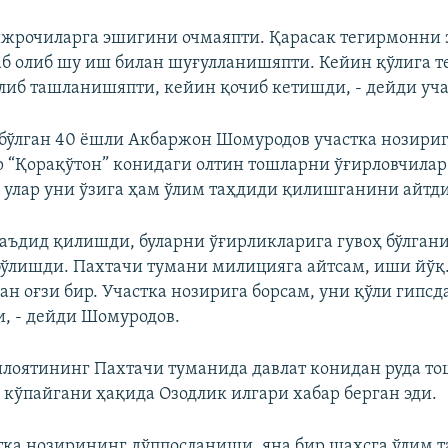
жрочиларга эшигини очмаяпти. Қарасак тегирмонни 
аб олиб шу иш билан шуғулланишяпти. Кейин қўлига 
либ ташланишяпти, кейин қочиб кетишди, - дейди уча
 бўлган 40 ёшли Акбаржон Шомуродов участка нозири
 “Қорақўтон” конидаги олтин тошларни ўғирловчила
л улар уни ўзига ҳам ўлим таҳдиди қилишганини айтди
таъдид қилишди, буларни ўғирликларига гувоҳ бўлган
ўлишди. Пахтачи тумани милицияга айтсам, иши йў
ан оғзи бир. Участка нозирига борсам, уни қўли гипсд
, - дейди Шомуродов.
лоятининг Пахтачи туманида давлат конидан руда т
 кўпайгани ҳақида Озодлик илгари хабар берган эди.
тка нозирининг дўппосланиши, яна бир шахсга ўлим 