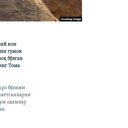
оий кон
ани гумон
оҳ бўлган
инг Тома
жро бўлими
наётганларни
ум одамлар
ан.