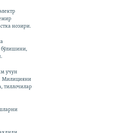
электр
темир
стка нозири.
га
р бўлишини,
.
им учун
қ. Милицияни
а, тиллочилар
ошларни
тахдиди