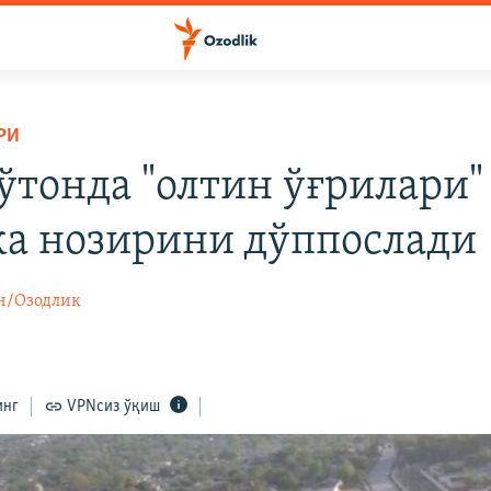
РИ
ўтонда "олтин ўғрилари"
ка нозирини дўппослади
н/Озодлик
инг
VPNсиз ўқиш