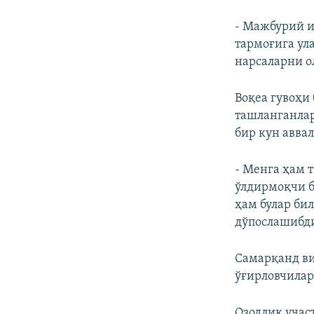
- Мажбурий и
тармоғига ул
нарсаларни о
Воқеа гувоҳи
ташланганлар
бир кун авва
- Менга ҳам 
ўлдирмоқчи б
ҳам булар бил
дўпослашибди
Самарқанд ви
ўғирловчилар
Озодлик учас