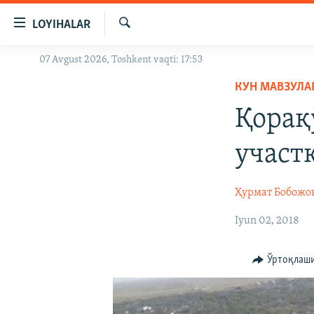
Линклар
LOYIHALAR
Бош
мавзуларга
Излаш
07 Avgust 2026, Toshkent vaqti: 17:53
OZODLIK SURISHTIRUVLARI
ўтинг
Асосий
КУН МАВЗУЛА
OZODVIDEO
навигацияга
Қорақ
OZODARXIV
ўтинг
Қидиришга
участ
ўтинг
Ҳурмат Бобожо
Iyun 02, 2018
Ўртоқлаш