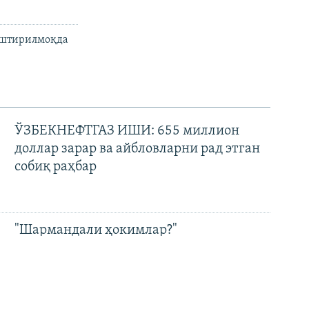
аштирилмоқда
ЎЗБЕКНЕФТГАЗ ИШИ: 655 миллион
доллар зарар ва айбловларни рад этган
собиқ раҳбар
"Шармандали ҳокимлар?"