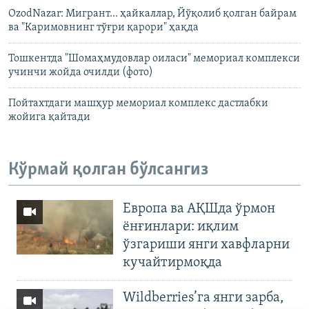
OzodNazar: Мигрант... ҳайкаллар, Йўқолиб қолган байрам
ва "Каримовнинг тўғри қарори" ҳақда
Тошкентда "Шомаҳмудовлар оиласи" мемориал комплекси
учинчи жойда очилди (фото)
Пойтахтдаги машҳур мемориал комплекс дастлабки
жойига қайтади
Кўрмай қолган бўлсангиз
Европа ва АҚШда ўрмон
ёнғинлари: иқлим
ўзгариши янги хавфларни
кучайтирмоқда
Wildberries’га янги зарба,