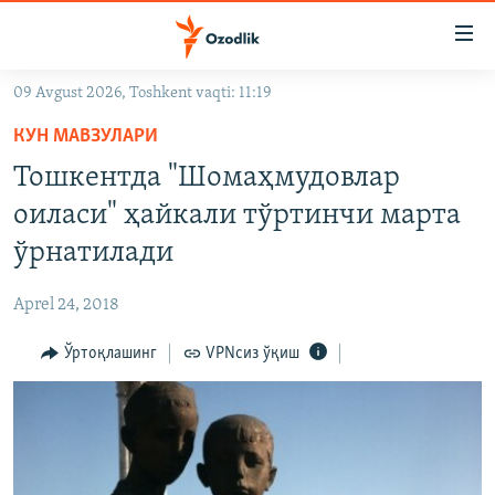
Линклар
Бош
мавзуларга
09 Avgust 2026, Toshkent vaqti: 11:19
ўтинг
OZODLIK SURISHTIRUVLARI
Асосий
КУН МАВЗУЛАРИ
OZODVIDEO
навигацияга
Тошкентда "Шомаҳмудовлар
ўтинг
OZODARXIV
оиласи" ҳайкали тўртинчи марта
Қидиришга
ўтинг
ўрнатилади
На русском
Aprel 24, 2018
ИЖТИМОИЙ ТАРМОҚЛАР
Ўртоқлашинг
VPNсиз ўқиш
Озодлик бошқа тилларда