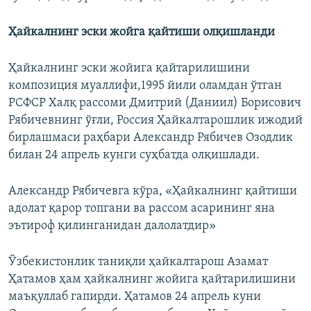
Ҳайкалнинг эски жойга қайтиши олқишланди
Ҳайкалнинг эски жойига қайтарилишини
композиция муаллифи,1995 йили оламдан ўтган
РСФСР Халқ рассоми Дмитрий (Даниил) Борисович
Рябичевнинг ўғли, Россия Ҳайкалтарошлик ижодий
бирлашмаси раҳбари Александр Рябичев Озодлик
билан 24 апрель кунги суҳбатда олқишлади.
Александр Рябичевга кўра, «Ҳайкалнинг қайтиши
адолат қарор топгани ва рассом асарининг яна
эътироф қилинганидан далолатдир»
Ўзбекистонлик таниқли ҳайкалтарош Азамат
Ҳатамов ҳам ҳайкалнинг жойига қайтарилишини
маъқуллаб гапирди. Ҳатамов 24 апрель куни