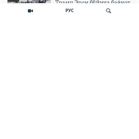
Трамп Эрон бўйича баёнот
қилди
РУС
OZODNEWS: Мирзиёев
Қирғизистонда —
Излаш
Чашмадан пенсия
битимигача | Украинага
босқин
Бошқа видеолар
Наманган шаҳар ҳокими
11 йилга қамалди
ЎЗБЕКНЕФТГАЗ ИШИ:
"655 миллион доллар
зарар" ва айбловларни рад