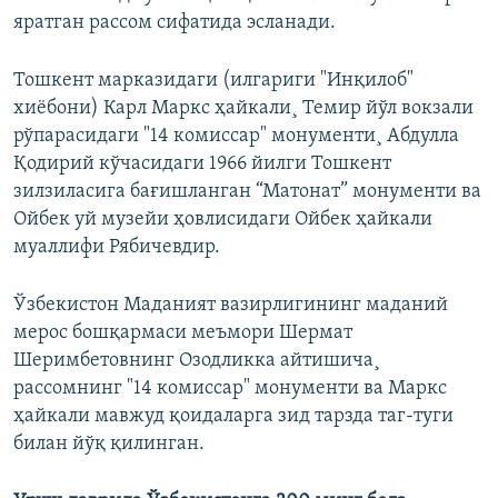
яратган рассом сифатида эсланади.
Тошкент марказидаги (илгариги "Инқилоб"
хиëбони) Карл Маркс ҳайкали¸ Темир йўл вокзали
рўпарасидаги "14 комиссар" монументи¸ Абдулла
Қодирий кўчасидаги 1966 йилги Тошкент
зилзиласига бағишланган “Матонат” монументи ва
Ойбек уй музейи ҳовлисидаги Ойбек ҳайкали
муаллифи Рябичевдир.
Ўзбекистон Маданият вазирлигининг маданий
мерос бошқармаси меъмори Шермат
Шеримбетовнинг Озодликка айтишича¸
рассомнинг "14 комиссар" монументи ва Маркс
ҳайкали мавжуд қоидаларга зид тарзда таг-туги
билан йўқ қилинган.