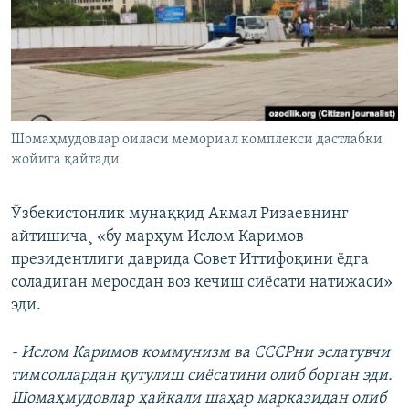
Шомаҳмудовлар оиласи мемориал комплекси дастлабки
жойига қайтади
Ўзбекистонлик мунаққид Акмал Ризаевнинг
айтишича¸ «бу марҳум Ислом Каримов
президентлиги даврида Совет Иттифоқини ёдга
соладиган меросдан воз кечиш сиёсати натижаси»
эди.
- Ислом Каримов коммунизм ва СССРни эслатувчи
тимсоллардан қутулиш сиëсатини олиб борган эди.
Шомаҳмудовлар ҳайкали шаҳар марказидан олиб