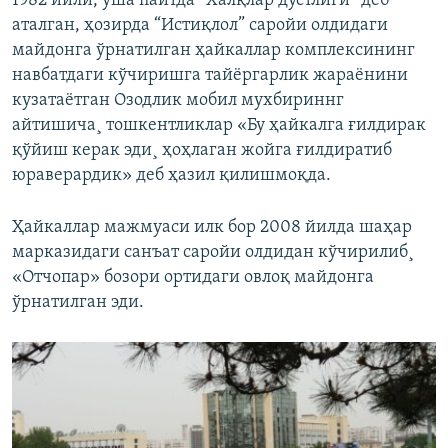
1982 йили, ўша пайтда “Халқлар дўстлиги” деб
аталган, ҳозирда “Истиқлол” саройи олдидаги
майдонга ўрнатилган ҳайкаллар комплексининг
навбатдаги кўчиришга тайёргарлик жараëнини
кузатаëтган Озодлик мобил мухбириннг
айтишича¸ тошкентликлар «Бу ҳайкалга ғилдирак
қўйиш керак эди¸ ҳоҳлаган жойга ғилдиратиб
юраверардик» деб ҳазил қилишмоқда.
Ҳайкаллар мажмуаси илк бор 2008 йилда шаҳар
марказидаги санъат саройи олдидан кўчирилиб¸
«Отчопар» бозори ортидаги овлоқ майдонга
ўрнатилган эди.