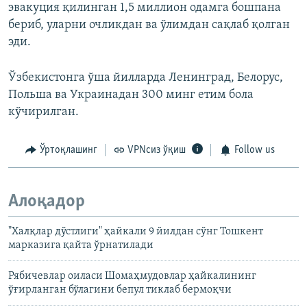
эвакуция қилинган 1,5 миллион одамга бошпана
бериб, уларни очликдан ва ўлимдан сақлаб қолган
эди.
Ўзбекистонга ўша йилларда Ленинград, Белорус,
Польша ва Украинадан 300 минг етим бола
кўчирилган.
Ўртоқлашинг
VPNсиз ўқиш
Follow us
Алоқадор
"Халқлар дўстлиги" ҳайкали 9 йилдан сўнг Тошкент
марказига қайта ўрнатилади
Рябичевлар оиласи Шомаҳмудовлар ҳайкалининг
ўғирланган бўлагини бепул тиклаб бермоқчи