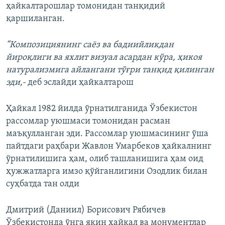
ҳайкалтарошлар томонидан танқидий
қаршиланган.
“Композициянинг саëз ва бадиийликдан
йироқлиги ва яхлит визуал асардан кўра, ҳикоя
натурализмига айлангани тўғри танқид қилинган
эди,-
деб эслайди ҳайкалтарош
Ҳайкал 1982 йилда ўрнатилганида Ўзбекистон
рассомлар уюшмаси томонидан расман
маъқулланган эди. Рассомлар уюшмасининг ўша
пайтдаги раҳбари Жавлон Умарбеков ҳайкалнинг
ўрнатилишига ҳам, олиб ташланишига ҳам оид
ҳужжатларга имзо қўйганлигини Озодлик билан
суҳбатда тан олди
Дмитрий (Даниил) Борисович Рябичев
Ўзбекистонда ўнга яқин ҳайкал ва монументлар