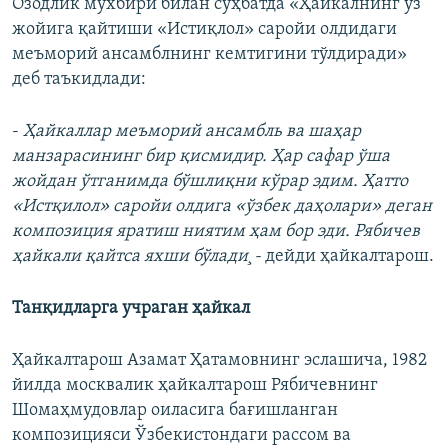
Озодлик мухбири билан суҳбатда «Ҳайкалнинг ўз
жойига қайтиши «Истиқлол» саройи олдидаги
меъморий ансамблнинг кемтигини тўлдиради»
деб таъкидлади:
-
Ҳайкаллар меъморий ансамбль ва шаҳар
манзарасининг бир қисмидир. Ҳар сафар ўша
жойдан ўтганимда бўшлиқни кўрар эдим. Ҳатто
«Истқилол» саройи олдига «ўзбек даҳолари» деган
композиция яратиш ниятим ҳам бор эди. Рябичев
ҳайкали қайтса яхши бўлади¸-
дейди ҳайкалтарош.
Танқидларга учраган ҳайкал
Ҳайкалтарош Азамат Ҳатамовнинг эслашича, 1982
йилда москвалик ҳайкалтарош Рябичевнинг
Шомаҳмудовлар оиласига бағишланган
композицияси Ўзбекистондаги рассом ва