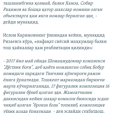
ташланибгина қолмай, балки Хамза, Собир
Раҳимов ва бошқа қатор шахслар номини олган
объектларга ҳам янги номлар берилган эди¸ -
дейди мунаққид.
Ислом Каримовнинг ўлимидан кейин, мунаққид
Ризаевга кўра, «нафақат сиëсий маҳкумлар балки
тош ҳайкаллар ҳам реаблитация қилинди»:
- 2017 йил май ойида Шомаҳмудовлар комплекси
"Дўстлик боғи", деб қайта номланган собиқ Бобур
номидаги паркдаги Тинчлик қўнғироғи рамзи
ёнига ўрнатилди. Тошкент марказидан биринчи
марта кўчирилганида, 17 фигуралик композиция 16
фигуралик бўлиб қолган эди. Жамоатчилик
даккисидан кейин шаҳар комхози биносида эсдан
чиқиб қолган "бронза бола" топилиб, композиция
тўлиқ ҳолда ўрнатилди¸
- дея эслайди суҳбатдош.