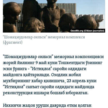
"Шомаҳмудовлар оиласи" мемориал комплекси
(фрагмент)
"Шомаҳмудовлар оиласи" мемориал композицияси
жорий йилнинг 9 май куни Тошкентдаги ўзининг
эски ўрнига - "Истиқлол" саройи олдидаги
майдонга қайтарилади. Озодлик мобил
мухбирининг хабар қилишича¸ 23 апрель куни
“Истиқлол” санъат саройи олдидаги майдонда
реконструкция ишлари бошлаб юборилган.
Иккинчи жаҳон уруши даврида етим қолган