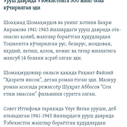
Уруш даврида Ўзбекистонга 300 минг бола
кўчирилган эди
Шоаҳмад Шомаҳмудов ва унинг хотини Баҳри
Акрамова 1941-1945 йиллардаги уруш даврида ота-
онасиз қолиб, жанглар бораётган ҳудудлардан
Тошкентга кўчирилган рус, беларус, молдован,
яҳудий, латиш, қозоқ, немис ва татар миллатига
мансуб 14 болани асраб олган эди.
Шомаҳмудовлар оиласи ҳақида Раҳмат Файзий
“Ҳазрати инсон”, деган роман ёзган эди. Мазкур
роман асосида режиссёр Шуҳрат Аббосов “Сен
етим эмассан” фильмини суратга олган.
Совет Иттифоқи тарихида Улуғ Ватан уруши, деб
аталадиган 1941-1945 йиллардаги уруш даврида
Ўзбекистон жанглар бораётган ҳудудлардан