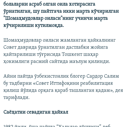
болаларни асраб олган оила хотирасига
ўрнатилган, шу пайтгача икки марта кўчирилган
"Шомаҳмудовлар оиласи"нинг учинчи марта
кўчирилиши кутилмоқда.
Шомаҳмудовлар оиласи жамланган ҳайкалнинг
Совет даврида ўрнатилган дастлабки жойига
қайтарилиши тўғрисида Тошкент шаҳар
ҳокимлиги расмий сайтида маълум қилинди.
Айни пайтда ўзбекистонлик блогер Сардор Салим
бу тадбирни «Совет Иттифоқини реабилитация
қилиш йўлида орқага қараб ташланган қадам», дея
тарифлади.
Саëҳатни севадиган ҳайкал