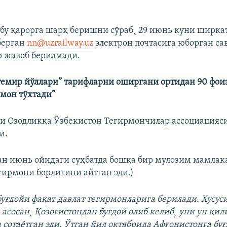
бу қарорга шарҳ беришни сўраб¸ 29 июнь куни ширка
берган
nn@uzrailway.uz
электрон почтасига юборган са
р жавоб берилмади.
темир йўллари” тарифларни оширгани ортидан 90 фои
рмон тўхтади”
и Озодликка Ўзбекистон Тегирмончилар ассоциацияси
и.
ан июнь ойидаги суҳбатда бошқа бир мулозим мамлакат
егирмони борлигини айтган эди.)
буғдойи фақат давлат тегирмонларига берилади. Хусус
асосан¸ Қозоғистондан буғдой олиб келиб¸ уни ун қил
 сотаëтган эди. Ўтган йил октябрида Афғонистонга буғ