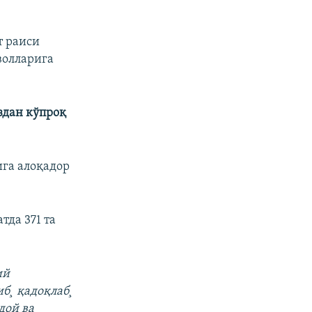
т раиси
волларига
здан кўпроқ
га алоқадор
да 371 та
ий
иб¸ қадоқлаб¸
дой ва