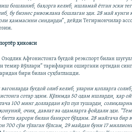
лиш бошланиб¸ баҳорга келиб¸ ишламай ëтган эски те
иб¸ бу бизнес ривожлана бошлаган эди. 28 май кунги 
ярли ҳаммасини синдирди
”¸ дейди Тегирмончилар асс
озим.
портëр ҳикояси
ни Озодлик Афғонистонга буғдой реэкспорт билан шуғул
он темир йўллари” тарифларни оширгани ортидан синг
аридан бири билан суҳбатлашди.
вагонларда буғдой олиб келиб¸ уларни қопларга солиб
истонга сотар эдим. Қўлимда 50 одам ишларди¸ ҳар ой
тача 100 минг доллардан кўп пул тушарди¸ солиқларни
қонуний¸ очиқ¸ давлат ва одамларга фойдали эди. “Те
 битта қарори билан банкрот бўлдим. 28 майгача бир в
н 700 сўм тўлаган бўлсам¸ 29 майдан буни 17 миллион