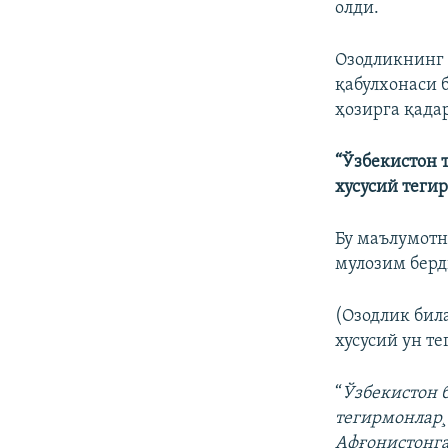
олди.
Озодликнинг 
қабулхонаси 
ҳозирга қада
“Ўзбекистон 
хусусий теги
Бу маълумотн
мулозим берд
(Озодлик бил
хусусий ун т
“
Ўзбекистон 
тегирмонлар¸ 
Афғонистонга