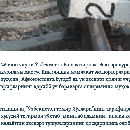
 26 июнь куни Ўзбекистон Бош вазири ва Бош прокур
тказилган махсус йиғилишда мамлакат экспортерлари
хусусан¸ Афғонистонга буғдой ва ун экспорт қилиш уч
тарифларнинг қарийб уч бараварга оширилиши муҳо
.
йтилишича¸”Ўзбекистон темир йўллари”нинг тарифла
 хусусий тегирмон тўхтаб¸ минглаб одамнинг ишсиз қ
 келаëтган экспорт тушумларининг қисқаришига олиб