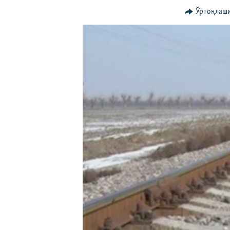
Ўртоқлаш