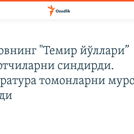
овнинг "Темир йўллари”
ртчиларни синдирди.
ратура томонларни муро
ди