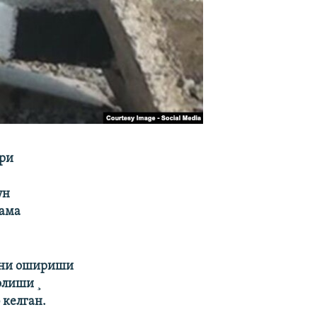
ори
ун
кама
рни ошириши
олиши ¸
 келган.