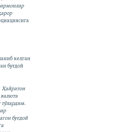
гирмонлар
қарор
оциациясига
ланиб келган
ан буғдой
¸ Ҳайратон
 валюта
 тўлардим.
мир
агон буғдой
га