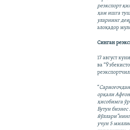
реэкспорт қи
ҳам ишга туш
уларнинг де
алоқадор мул
Синган реэкс
17 август ку
ва “Ўзбекист
реэкспортчил
“
Сариоғочдан 
орқали Афғон
ҳисобимга ўр
Бутун бизнес 
йўллари”нинг
учун 5 миллио