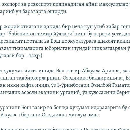
 экспорт ва реэкспорт қилинадиган айни маҳсулотлар
арийб уч бараварга оширди.
р жорий этилгани ҳақида бир неча кун ўтиб хабар топг
ар “Ўзбекистон темир йўллари”нинг бу қарори устида
резидент портали ва Бош прокуратурага шикоят қил
авлат тизимларига юборилган шундай шикоятлардан 
хаси бор – таҳр.).
и ҳукумат йиғилишида Бош вазир Абдулла Арипов¸ м
нашган тадбиркорларнинг Озодликка билдиришича¸ 
ан икки ҳафта ичида ўз 1-ўринбосари Очилбой Рамато
анчалик асосли эканини ўрганиб¸ ўз хулосасини бери
уранинг Бош вазир ва бошқа ҳукумат идораларига бу 
й хулоса бергани Озодликка маълум эмас.