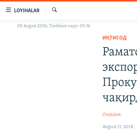
Линклар
LOYIHALAR
Бош
мавзуларга
Излаш
08 Avgust 2026, Toshkent vaqti: 09:36
OZODLIK SURISHTIRUVLARI
ўтинг
Асосий
ИҚТИСОД
OZODVIDEO
навигацияга
Рамат
OZODARXIV
ўтинг
Қидиришга
экспо
ўтинг
Проку
чақир
Озодлик
Avgust 17, 2018