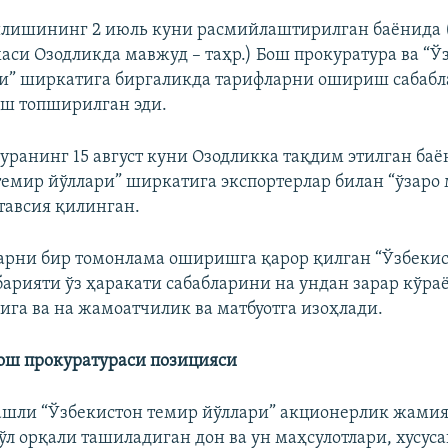
илишининг 2 июль куни расмийлаштирилган баëнида 
хаси Озодликда мавжуд – таҳр.) Бош прокуратура ва “Ў
и” ширкатига биргаликда тарифларни ошириш сабаб
ш топширилган эди.
уранинг 15 август куни Озодликка тақдим этилган баë
темир йўллари” ширкатига экспортерлар билан “ўзаро
тавсия қилинган.
рни бир томонлама оширишга қарор қилган “Ўзбекис
барияти ўз ҳаракати сабабларини на ундан зарар кўраë
рига ва на жамоатчилик ва матбуотга изоҳлади.
ош прокуратураси позицияси
ашли “Ўзбекистон темир йўллари” акционерлик жамия
ўл орқали ташиладиган дон ва ун маҳсулотлари, хусуса