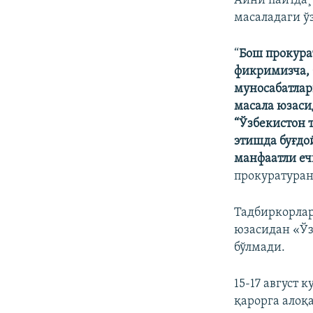
Айни пайтда¸
масаладаги ў
“
Бош прокура
фикримизча, 
муносабатлар
масала юзаси
“Ўзбекистон 
этишда буғдо
манфаатли е
прокуратуран
Тадбиркорлар
юзасидан «Ўз
бўлмади.
15-17 август
қарорга алоқ