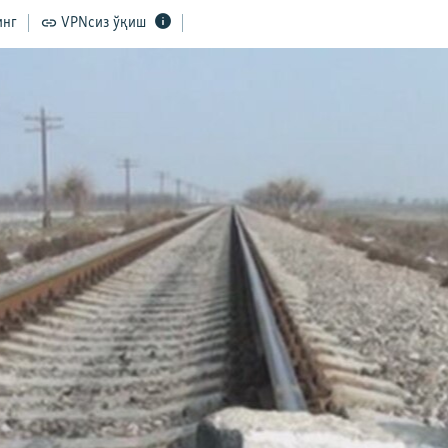
инг
VPNсиз ўқиш