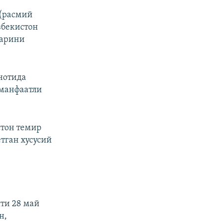
(расмий
збекистон
ларини
нотида
 манфаатли
тон темир
тган хусусий
ти 28 май
н,