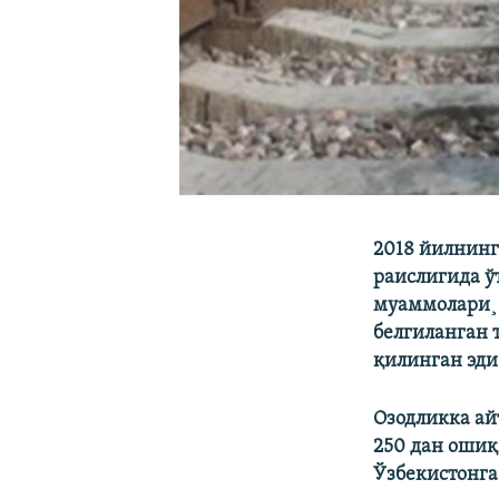
2018 йилнинг
раислигида ў
муаммолари¸ 
белгиланган 
қилинган эди
Озодликка a
250 дан ошиқ
Ўзбекистонга