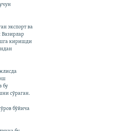
 учун
ан экспорт ва
н Вазирлар
ишга киришди
ўндан
ажлисда
Бош
в бу
шни сўраган.
сўров бўйича