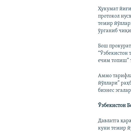
Ҳукумат йиғ
протокол нус
темир йўллар
ўрганиб чиқи
Бош прокурат
“Ўзбекистон 
ечим топиш” 
Аммо тарифла
йўллари” раҳ
бизнес эгала
Ўзбекистон Б
Давлатга қар
куни темир й