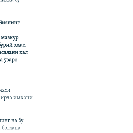
ликка бу
 Бизнинг
 мазкур
урий эмас.
асалани ҳал
а ўзаро
ияси
зирча имкони
нинг на бу
 боғлана