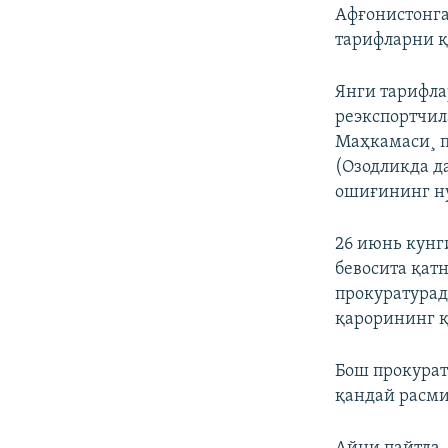
Афғонистонга
тарифларни қ
Янги тарифла
реэкспортчил
Маҳкамаси¸ п
(Озодликда д
ошиғининг нус
26 июнь кунг
бевосита қат
прокуратурад
қарорининг қ
Бош прокурат
қандай расми