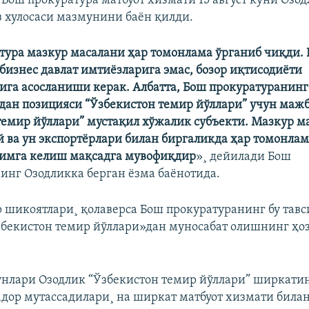
 Бош прокуратура матбуот хизмати 15 август куни Озод
з хулосаси мазмунини баëн қилди.
тура мазкур масалани ҳар томонлама ўрганиб чиқди.
бизнес давлат имтиёзларига эмас, бозор иқтисодиёти
ига асосланиши керак. Албатта, Бош прокуратуранинг
дан позицияси “Ўзбекистон темир йўллари” учун мажб
темир йўллари” мустақил хўжалик субъекти. Мазкур м
й ва ун экспортёрлари билан биргаликда ҳар томонлам
чимга келиш мақсадга мувофиқдир
»¸ дейилади Бош
инг Озодликка берган ëзма баëнотида.
 шикоятлари¸ қолаверса Бош прокуратуранинг бу тавс
бекистон темир йўллари»дан муносабат олишнинг ҳо
 кунлари Озодлик “Ўзбекистон темир йўллари” ширкати
адор мутассадилари¸ на ширкат матбуот хизмати билан