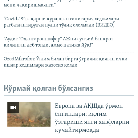
мени чақиришмаяпти”
“Covid-19”га қарши курашган санитария ходимлари
рағбатлантирувчи пулни тўлиқ ололмади (ВИДЕО)
“Аудит “Оҳангароншифер” АЖни сунъий банкрот
қилинган деб топди, аммо натижа йўқ!”
OzodMikrofon: Ўғлим билан бирга ўғрилик қилган ички
ишлар ходимлари жазосиз қолди
Кўрмай қолган бўлсангиз
Европа ва АҚШда ўрмон
ёнғинлари: иқлим
ўзгариши янги хавфларни
кучайтирмоқда