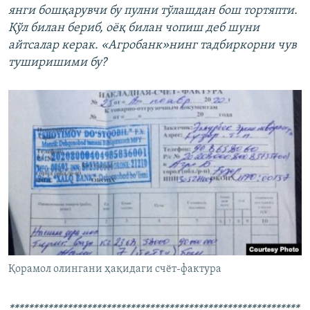
янги бошқарувчи бу пулни тўлашдан бош тортяпти.
Қўл билан бериб, оёқ билан чопиш деб шуни
айтсалар керак. «Агробанк»нинг тадбиркорни чув
Auto
240p
360p
480p
туширишими бу?
Қорамол олингани ҳақидаги счёт-фактура