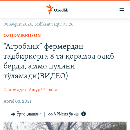
Линклар
Бош
мавзуларга
08 Avgust 2026, Toshkent vaqti: 05:26
ўтинг
OZODLIK SURISHTIRUVLARI
Асосий
OZODMIKROFON
OZODVIDEO
навигацияга
“Агробанк” фермердан
ўтинг
OZODARXIV
тадбиркорга 8 та қорамол олиб
Қидиришга
ўтинг
берди, аммо пулини
На русском
тўламади(ВИДЕО)
ИЖТИМОИЙ ТАРМОҚЛАР
Садриддин Ашур/Озодлик
Aprel 03, 2021
Ўртоқлашинг
VPNсиз ўқиш
Озодлик бошқа тилларда