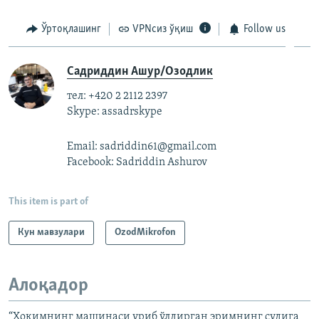
Ўртоқлашинг
VPNсиз ўқиш
Follow us
Садриддин Ашур/Озодлик
тел: +420 2 2112 2397
Skype: assadrskype
Email: sadriddin61@gmail.com
Facebook: Sadriddin Ashurov
This item is part of
Кун мавзулари
OzodMikrofon
Алоқадор
“Ҳокимнинг машинаси уриб ўлдирган эримнинг судига