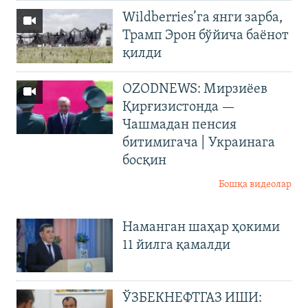
Wildberries’га янги зарба,
Трамп Эрон бўйича баёнот
қилди
OZODNEWS: Мирзиёев
Қирғизистонда —
Чашмадан пенсия
битимигача | Украинага
босқин
Бошқа видеолар
Наманган шаҳар ҳокими
11 йилга қамалди
ЎЗБЕКНЕФТГАЗ ИШИ: