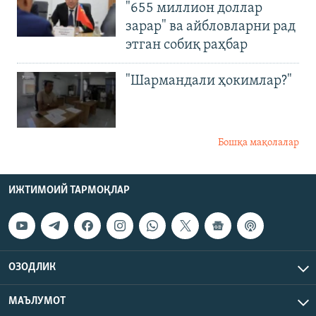
"655 миллион доллар
зарар" ва айбловларни рад
этган собиқ раҳбар
"Шармандали ҳокимлар?"
Бошқа мақолалар
ИЖТИМОИЙ ТАРМОҚЛАР
ОЗОДЛИК
МАЪЛУМОТ