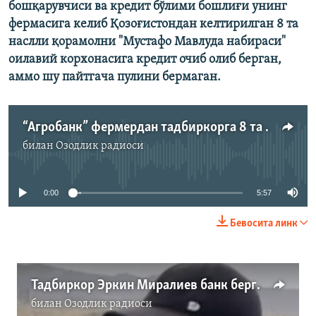
бошқарувчиси ва кредит бўлими бошлиғи унинг
фермасига келиб Қозоғистондан келтирилган 8 та
наслли қорамолни "Мустафо Мавлуда набираси"
оилавий корхонасига кредит очиб олиб берган,
аммо шу пайтгача пулини бермаган.
“Агробанк” фермердан тадбиркорга 8 та қорамол олиб берди, аммо пулини тўламади
билан
Озодлик радиоси
Айни дамда медиа-манба мавжуд эмас
0:00
5:57
Бевосита линк
Тадбиркор Эркин Миралиев банк берган кредитга Алишер Шойимов қорамолларини олиб кетаётган пайт
билан
Озодлик радиоси