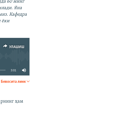
нда 60 минг
илади. Яна
миз. Кафедра
н ёки
УЛАШИШ
3:01
Бевосита линк
УЛАШИШ
арнинг ҳам