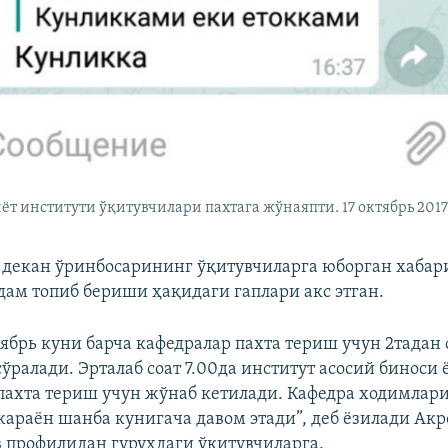
т институти ўқитувчилари пахтага жўнаяпти. 17 октябрь 2017
а декан ўринбосарининг ўқитувчиларга юборган хабари
дам топиб бериши ҳақидаги гаплари акс этган.
тябрь куни барча кафедралар пахта териш учун 2тадан
ўралади. Эрталаб соат 7.00да институт асосий биноси
 пахта териш учун жўнаб кетилади. Кафедра ходимлари
 жараён шанба кунигача давом этади”, деб ёзилади Ак
 профилидан гуруҳдаги ўқитувчиларга.