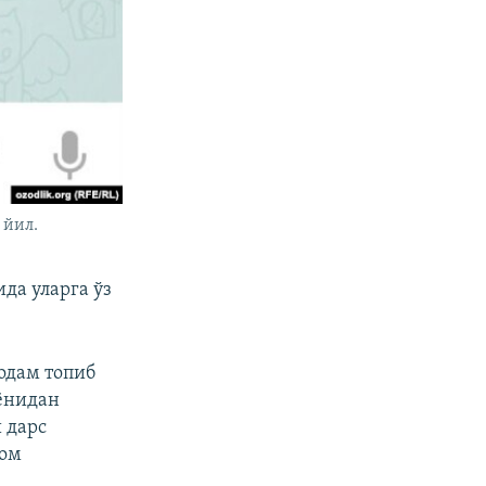
 йил.
да уларга ўз
 одам топиб
 ёнидан
 дарс
ром