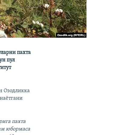
уларни пахта
ун пул
титут
н Озодликка
анаётгани
рига пахта
дам юбормаса