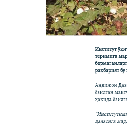
Институт ўқи
теримига мар
бермаганларг
раҳбарият бу
Андижон Давл
ёзилган макт
ҳақида ёзилг
“Институтими
даласига мар