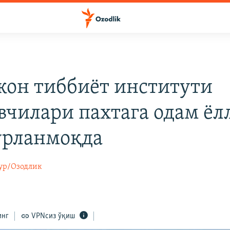
он тиббиёт институти
вчилари пахтага одам ëл
рланмоқда
ур/Озодлик
инг
VPNсиз ўқиш