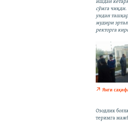
ишдан кетарм
сўмга чиқди.
ундан ташқар
мудири эртала
ректорга кир
Янги саҳиф
Озодлик боғл
теримга мажб