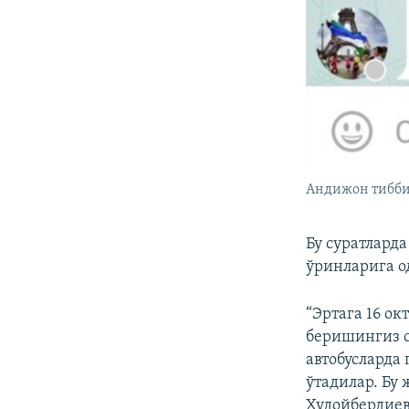
Андижон тиббиё
Бу суратлард
ўринларига о
“Эртага 16 ок
беришингиз с
автобусларда
ўтадилар. Бу
Худойбердиев