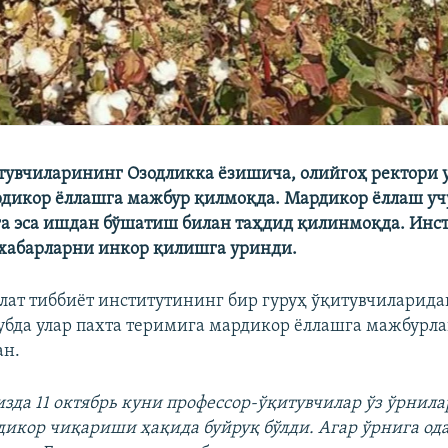
тувчиларининг Озодликка ёзишича, олийгоҳ ректори 
дикор ёллашга мажбур қилмоқда. Мардикор ёллаш уч
а эса ишдан бўшатиш билан таҳдид қилинмоқда. Инс
 хабарларни инкор қилишга уринди.
ат тиббиёт институтининг бир гуруҳ ўқитувчиларида
убда улар пахта теримига мардикор ёллашга мажбурл
ан.
зда 11 октябрь куни профессор-ўқитувчилар ўз ўрнила
дикор чиқариши ҳақида буйруқ бўлди. Агар ўрнига о