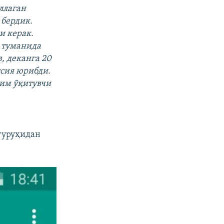
ллаган
 бердик.
и керак.
л туманида
, деканга 20
сия юрибди.
рим ўқитувчи
гуруҳидан