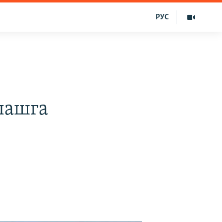
РУС
лашга