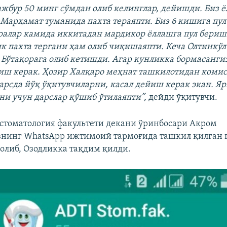
ажбур 50 минг сўмдан олиб келинглар, дейишди. Биз ё
Марҳамат туманида пахта тераяпти. Биз 6 кишига пул
алар камида иккитадан мардикор ёллашга пул бериш
к пахта тергани ҳам олиб чиқишаяпти. Кеча Олтинкў
н Бўтақорага олиб кетишди. Агар кунликка бормасангиз
иш керак. Ҳозир Халқаро меҳнат ташкилотидан комис
арсда йўқ ўқитувчиларни, касал дейиш керак экан. Я
ани учун дарслар қўшиб ўтилаяпти”,
дейди ўқитувчи.
 стоматология факультети декани ўринбосари Акром
внинг WhatsApp ижтимоий тармоғида ташкил қилган 
олиб, Озодликка тақдим қилди.