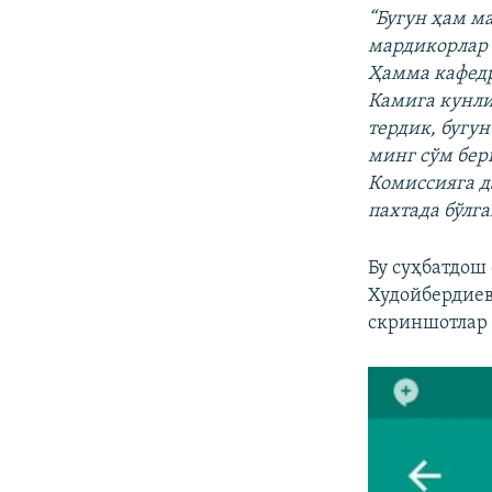
“Бугун ҳам м
мардикорлар 
Ҳамма кафедр
Камига кунли
тердик, бугу
минг сўм бер
Комиссияга д
пахтада бўлг
Бу суҳбатдош
Худойбердие
скриншотлар 