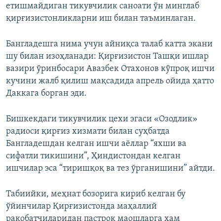
етишмайдиган тикувчилик саноати ўн минглаб
қирғизистонликларни иш билан таъминлаган.
Бангладешга нима учун айниқса талаб катта экани
шу билан изоҳланади: Қирғизистон Ташқи ишлар
вазири ўринбосари Авазбек Отахонов кўпроқ ишчи
кучини жалб қилиш мақсадида апрель ойида ҳатто
Даккага борган эди.
Бишкекдаги тикувчилик цехи эгаси «Озодлик»
радиоси қирғиз хизмати билан суҳбатда
Бангладешдан келган ишчи аёллар “яхши ва
сифатли тикишини”, Ҳиндистондан келган
ишчилар эса “тиришқоқ ва тез ўрганишини” айтди.
Табиийки, меҳнат бозорига кириб келган бу
ўйинчилар Қирғизистонда маҳаллий
рақобатчиларидан пастроқ маошларга ҳам