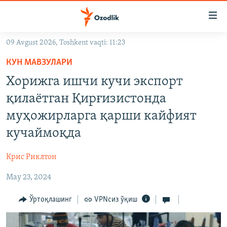
Линклар
Бош
мавзуларга
09 Avgust 2026, Toshkent vaqti: 11:23
ўтинг
OZODLIK SURISHTIRUVLARI
Асосий
КУН МАВЗУЛАРИ
OZODVIDEO
навигацияга
Хорижга ишчи кучи экспорт
ўтинг
OZODARXIV
қилаётган Қирғизистонда
Қидиришга
ўтинг
муҳожирларга қарши кайфият
На русском
кучаймоқда
ИЖТИМОИЙ ТАРМОҚЛАР
Крис Риклтон
May 23, 2024
Ўртоқлашинг
VPNсиз ўқиш
Озодлик бошқа тилларда