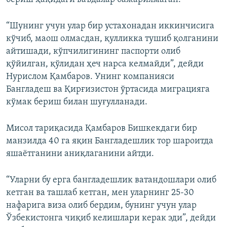
“Шунинг учун улар бир устахонадан иккинчисига
кўчиб, маош олмасдан, қулликка тушиб қолганини
айтишади, кўпчилигининг паспорти олиб
қўйилган, қўлидан ҳеч нарса келмайди”, дейди
Нурислом Қамбаров. Унинг компанияси
Бангладеш ва Қирғизистон ўртасида миграцияга
кўмак бериш билан шуғулланади.
Мисол тариқасида Қамбаров Бишкекдаги бир
манзилда 40 га яқин Бангладешлик тор шароитда
яшаётганини аниқлаганини айтди.
“Уларни бу ерга бангладешлик ватандошлари олиб
кетган ва ташлаб кетган, мен уларнинг 25-30
нафарига виза олиб бердим, бунинг учун улар
Ўзбекистонга чиқиб келишлари керак эди”, дейди