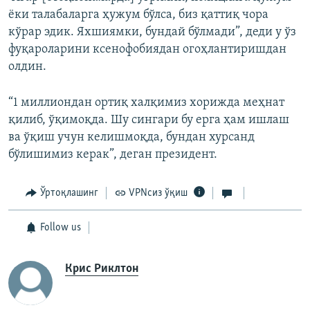
ёки талабаларга ҳужум бўлса, биз қаттиқ чора
кўрар эдик. Яхшиямки, бундай бўлмади”, деди у ўз
фуқароларини ксенофобиядан огоҳлантиришдан
олдин.
“1 миллиондан ортиқ халқимиз хорижда меҳнат
қилиб, ўқимоқда. Шу сингари бу ерга ҳам ишлаш
ва ўқиш учун келишмоқда, бундан хурсанд
бўлишимиз керак”, деган президент.
Ўртоқлашинг
VPNсиз ўқиш
Follow us
Крис Риклтон