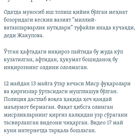
Одатда муносиб иш топиш қийин бўлган меҳнат
бозоридаги кескин вазият “миллий-
ватанпарварлик нутқлари” туфайли янада кучаяди,
деди Жакупова.
Ўтган ҳафтадаги инқироз пайтида бу жуда кўп
кузатилган, афтидан, ҳукумат бошиданоқ бу
инқирознинг олдини ололмаган.
12 майдан 13 майга ўтар кечаси Миср фуқаролари
ва қирғизлар ўртасидаги муштлашув бўлган.
Полиция дастлаб воқеа ҳақида ҳеч қандай
маълумот бермаган. Фақат ҳибсга олинган
мисрликларнинг қирғиз халқидан узр сўрагани
тасвирланган видеони чиқарган. Видео 17 май
куни интернетда тарқала бошлаган.