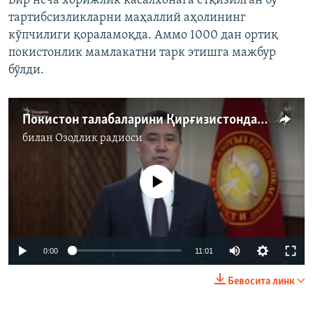
Бир неча хорижлик касалхонага ётқизилган бу
тартибсизликларни маҳаллий аҳолининг
кўпчилиги қораламоқда. Аммо 1000 дан ортиқ
покистонлик мамлакатни тарк этишга мажбур
бўлди.
Покистон талабаларини Қирғизистондан олиб кетмоқда
билан
Озодлик радиоси
Айни дамда медиа-манба мавжуд эмас
Auto
0:00
11:01
240p
Бевосита линк
360p