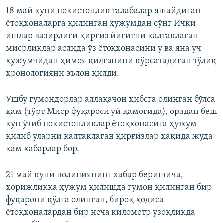
18 май куни покистонлик талабалар яшайдиган
ётоқхоналарга қилинган ҳужумдан сўнг Ички
ишлар вазирлиги қирғиз йигитни калтаклаган
мисрликлар аслида ўз ётоқхонасини у ва яна уч
ҳужумчидан ҳимоя қилганини кўрсатадиган тўлиқ
хронологияни эълон қилди.
Ушбу гумондорлар аллақачон ҳибсга олинган бўлса
ҳам (тўрт Миср фуқароси уй қамоғида), орадан беш
кун ўтиб покистонликлар ётоқхонасига ҳужум
қилиб уларни калтаклаган қирғизлар ҳақида жуда
кам хабарлар бор.
21 май куни полициянинг хабар беришича,
хорижликка ҳужум қилишда гумон қилинган бир
фуқарони қўлга олинган, бироқ ҳодиса
ётоқхоналардан бир неча километр узоқликда