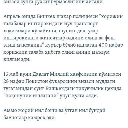
визаси бунга рухсат бермаслигини айтади.
Апрель ойида Бишкек шаҳар полицияси “хорижий
талабалар иштирокидаги йўл-транспорт
ҳодисалари кўпайиши, шунингдек, улар
иштирокидаги жиноятлар олдини олиш ва фош
этиш мақсадида” куръер бўлиб ишлаган 400 нафар
хорижлик талаба ҳибсга олинганини маълум
қилган эди.
16 май куни Давлат Миллий хавфсизлик қўмитаси
28 нафар Покистон фуқаросини визаси муддати
тугаганидан сўнг Бишкекдаги тикувчилик цехида
“ноқонуний ишлагани” учун қўлга олди.
Аммо жорий йил боши ва ўтган йил бундай
баёнотлар камроқ эди.