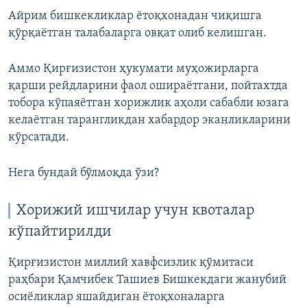
Auto
240p
360p
480p
480p
Айрим бишкекликлар ётоқхонадан чиқишга
қўрқаётган талабаларга овқат олиб келишган.
720p
720p
1080p
1080p
Аммо Қирғизистон ҳукумати муҳожирларга
қарши рейдларини фаол ошираётгани, пойтахтда
тобора кўпаяётган хорижлик аҳоли сабабли юзага
келаётган тарангликдан хабардор эканликларини
кўрсатади.
Нега бундай бўлмоқда ўзи?
Хорижий ишчилар учун квоталар
кўпайтирилди
Қирғизистон миллий хавфсизлик қўмитаси
раҳбари Қамчибек Ташиев Бишкекдаги жанубий
осиёликлар яшайдиган ётоқхоналарга