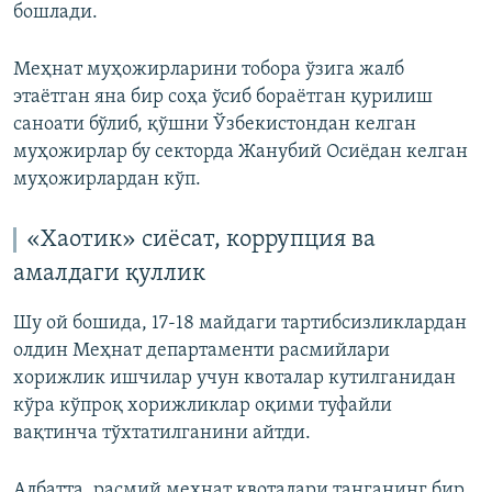
бошлади.
Меҳнат муҳожирларини тобора ўзига жалб
этаётган яна бир соҳа ўсиб бораётган қурилиш
саноати бўлиб, қўшни Ўзбекистондан келган
муҳожирлар бу секторда Жанубий Осиёдан келган
муҳожирлардан кўп.
«Хаотик» сиёсат, коррупция ва
амалдаги қуллик
Шу ой бошида, 17-18 майдаги тартибсизликлардан
олдин Меҳнат департаменти расмийлари
хорижлик ишчилар учун квоталар кутилганидан
кўра кўпроқ хорижликлар оқими туфайли
вақтинча тўхтатилганини айтди.
Албатта, расмий меҳнат квоталари танганинг бир