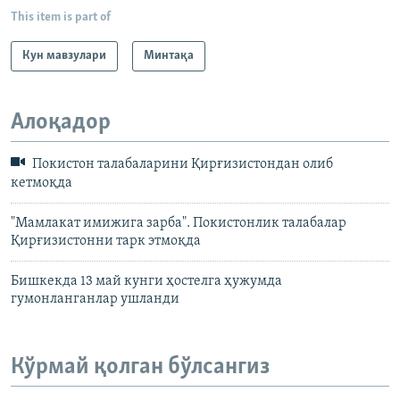
This item is part of
Кун мавзулари
Минтақа
Алоқадор
Покистон талабаларини Қирғизистондан олиб
кетмоқда
"Мамлакат имижига зарба". Покистонлик талабалар
Қирғизистонни тарк этмоқда
Бишкекда 13 май кунги ҳостелга ҳужумда
гумонланганлар ушланди
Кўрмай қолган бўлсангиз