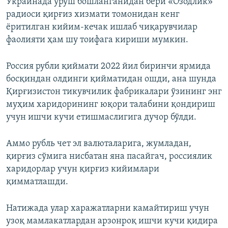
Украинада уруш бошланганидан бери «Озодлик»
радиоси қирғиз хизмати томонидан кенг
ёритилган кийим-кечак ишлаб чиқарувчилар
фаолияти ҳам шу тоифага кириши мумкин.
Россия рубли қиймати 2022 йил биринчи ярмида
босқиндан олдинги қийматидан ошди, ана шунда
Қирғизистон тикувчилик фабрикалари ўзининг энг
муҳим харидорининг юқори талабини қондириш
учун ишчи кучи етишмаслигига дучор бўлди.
Аммо рубль чет эл валюталарига, жумладан,
қирғиз сўмига нисбатан яна пасайгач, россиялик
харидорлар учун қирғиз кийимлари
қимматлашди.
Натижада улар харажатларни камайтириш учун
узоқ мамлакатлардан арзонроқ ишчи кучи қидира