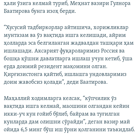
ҳали ўзига келмай туриб, Меҳнат вазири Гулнора
Баатирова бунга изоҳ берди.
“Хусусий тадбиркорлар айтишича, хорижликлар
мунтазам ва ўз вақтида ишга келишади, айрим
ҳолларда эса белгиланган жадвалдан ташқари ҳам
ишлашади. Аксарият фуқароларимиз Россия ва
бошқа қўшни давлатларга ишлаш учун кетиб, ўша
ерда доимий резидент мақомини олган.
Қирғизистонга қайтиб, ишлашга ундовларимиз
доим жавобсиз қолади”, деди Баатирова.
Маҳаллий ходимларга келсак, “кўпчилик ўз
вақтида ишга келмай, маошини олгандан кейин
икки-уч кун ғойиб бўлиб, байрам ва туғилган
кунларда дам олишни сўрайди”, деган вазир май
ойида 6,5 минг бўш иш ўрни қолганини таъкидлаб.