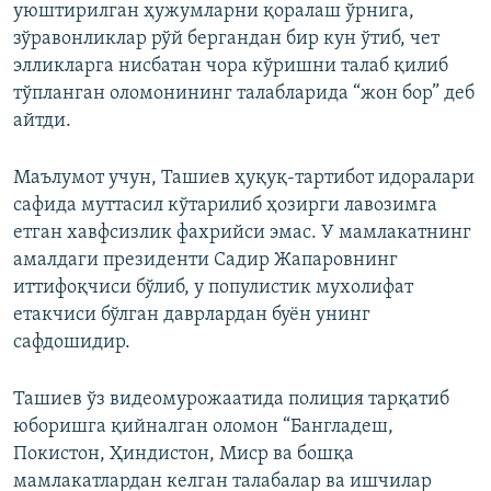
уюштирилган ҳужумларни қоралаш ўрнига,
зўравонликлар рўй бергандан бир кун ўтиб, чет
элликларга нисбатан чора кўришни талаб қилиб
тўпланган оломонининг талабларида “жон бор” деб
айтди.
Маълумот учун, Ташиев ҳуқуқ-тартибот идоралари
сафида муттасил кўтарилиб ҳозирги лавозимга
етган хавфсизлик фахрийси эмас. У мамлакатнинг
амалдаги президенти Садир Жапаровнинг
иттифоқчиси бўлиб, у популистик мухолифат
етакчиси бўлган даврлардан буён унинг
сафдошидир.
Ташиев ўз видеомурожаатида полиция тарқатиб
юборишга қийналган оломон “Бангладеш,
Покистон, Ҳиндистон, Миср ва бошқа
мамлакатлардан келган талабалар ва ишчилар