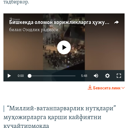
тадбиркор.
Бишкекда оломон хорижликларга ҳужум қилди - ўнлаб одам яраланган, 4 киши ҳибсда
билан
Озодлик радиоси
Айни дамда медиа-манба мавжуд эмас
Auto
0:00
5:48
240p
Бевосита линк
360p
Auto
240p
360p
480p
480p
“Миллий-ватанпарварлик нутқлари”
720p
муҳожирларга қарши кайфиятни
720p
1080p
1080p
кучайтирмоқда