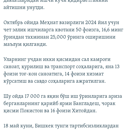
давлатларидан ишчи кучи қидираётганини
айтишни унутди.
Октябрь ойида Меҳнат вазирлиги 2024 йил учун
чет эллик ишчиларга квотани 50 фоизга, 16,6 минг
ўриндан тахминан 25,000 ўринга оширишини
маълум қилганди.
Уларнинг учдан икки қисмидан сал камроғи
саноат, қурилиш ва транспорт соҳаларига, яна 13
фоизи тоғ-кон саноатига, 14 фоизи хизмат
кўрсатиш ва савдо соҳаларига ажратилган.
Шу ойда 17 000 га яқин бўш иш ўринларига ариза
берганларнинг қарийб ярми Бангладеш, чорак
қисми Покистон ва 16 фоизи Хитойдан.
18 май куни, Бишкек тунги тартибсизликлардан