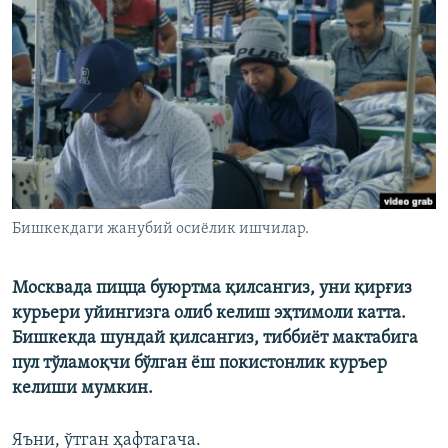
Бишкекдаги жанубий осиёлик ишчилар.
Москвада пицца буюртма қилсангиз, уни қирғиз
курьери уйингизга олиб келиш эҳтимоли катта.
Бишкекда шундай қилсангиз, тиббиёт мактабига
пул тўламоқчи бўлган ёш покистонлик куръер
келиши мумкин.
Яъни, ўтган ҳафтагача.