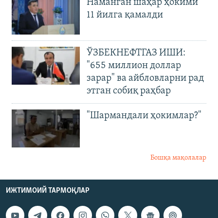
Наманган шаҳар ҳокими
11 йилга қамалди
ЎЗБЕКНЕФТГАЗ ИШИ:
"655 миллион доллар
зарар" ва айбловларни рад
этган собиқ раҳбар
"Шармандали ҳокимлар?"
Бошқа мақолалар
ИЖТИМОИЙ ТАРМОҚЛАР