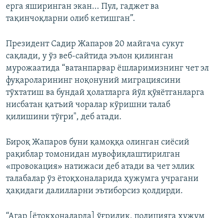
ерга яширинган экан... Пул, гаджет ва
тақинчоқларни олиб кетишган”.
Президент Садир Жапаров 20 майгача сукут
сақлади, у ўз веб-сайтида эълон қилинган
мурожаатида “ватанпарвар ёшларимизнинг чет эл
фуқароларининг ноқонуний миграциясини
тўхтатиш ва бундай ҳолатларга йўл қўяётганларга
нисбатан қатъий чоралар кўришни талаб
қилишини тўғри", деб атади.
Бироқ Жапаров буни қамоққа олинган сиёсий
рақиблар томонидан мувофиқлаштирилган
«провокация» натижаси деб атади ва чет эллик
талабалар ўз ётоқхоналарида ҳужумга учрагани
ҳақидаги далилларни эътиборсиз қолдирди.
“Агар [ётоқхоналарда] ўғрилик, полицияга ҳужум