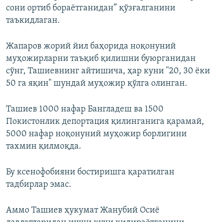
сони ортиб бораётганидан” қўзғалганини
таъкидлаган.
Жапаров жорий йил баҳорида ноқонуний
муҳожирларни таъқиб қилишни буюрганидан
сўнг, Ташиевнинг айтишича, ҳар куни "20, 30 ёки
50 га яқин" шундай муҳожир қўлга олинган.
Ташиев 1000 нафар Бангладеш ва 1500
Покистонлик депортация қилинганига қарамай,
5000 нафар ноқонуний муҳожир борлигини
тахмин қилмоқда.
Бу ксенофобияни бостиришга қаратилган
тадбирлар эмас.
Аммо Ташиев ҳукумат Жанубий Осиё