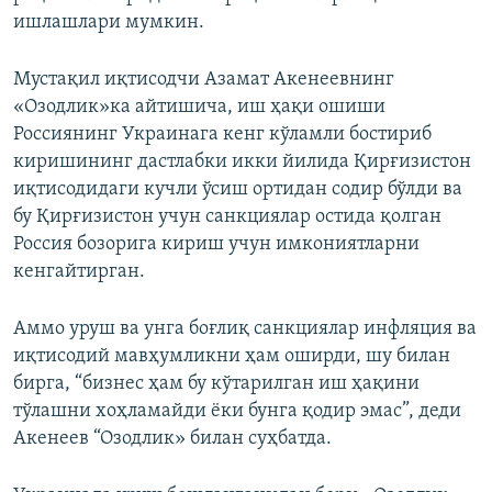
ишлашлари мумкин.
Мустақил иқтисодчи Азамат Акенеевнинг
«Озодлик»ка айтишича, иш ҳақи ошиши
Россиянинг Украинага кенг кўламли бостириб
киришининг дастлабки икки йилида Қирғизистон
иқтисодидаги кучли ўсиш ортидан содир бўлди ва
бу Қирғизистон учун санкциялар остида қолган
Россия бозорига кириш учун имкониятларни
кенгайтирган.
Аммо уруш ва унга боғлиқ санкциялар инфляция ва
иқтисодий мавҳумликни ҳам оширди, шу билан
бирга, “бизнес ҳам бу кўтарилган иш ҳақини
тўлашни хоҳламайди ёки бунга қодир эмас”, деди
Акенеев “Озодлик» билан суҳбатда.