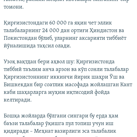
томони.
Қирғизистондаги 60 000 га яқин чет эллик
талабаларнинг 24 000 дан ортиғи Ҳиндистон ва
Покистондан бўлиб, уларнинг аксарияти тиббиёт
йўналишида таҳсил олади.
Узоқ вақтдан бери аҳвол шу: Қирғизистонда
тиббий таълим анча арзон ва кўп сонли талабалар
Қирғизистоннинг иккинчи йирик шаҳри Ўш ва
Бишкекдан бир соатлик масофада жойлашган Кант
каби шаҳарларга муҳим иқтисодий фойда
келтиради.
Бошқа жойларда бўлгани сингари бу ерда ҳам
баъзи талабалар ўқишга пул топиш учун иш
қидиради – Меҳнат вазирлиги эса талабалик