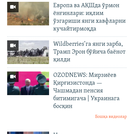
Европа ва АҚШда ўрмон
ёнғинлари: иқлим
ўзгариши янги хавфларни
кучайтирмоқда
Wildberries’га янги зарба,
Трамп Эрон бўйича баёнот
қилди
OZODNEWS: Мирзиёев
Қирғизистонда —
Чашмадан пенсия
битимигача | Украинага
босқин
Бошқа видеолар