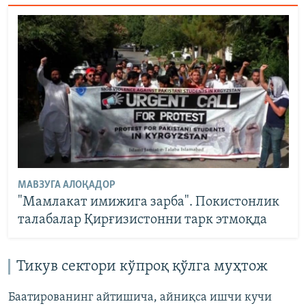
МАВЗУГА АЛОҚАДОР
"Мамлакат имижига зарба". Покистонлик
талабалар Қирғизистонни тарк этмоқда
Тикув сектори кўпроқ қўлга муҳтож
Баатированинг айтишича, айниқса ишчи кучи