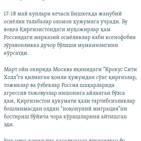
17-18 май кунлари кечаси Бишкекда жанубий
осиёлик талабалар оломон ҳужумига учради. Бу
воқеа Қирғизистондаги муҳожирлар ҳам
Россиядаги марказий осиёликлар каби ксенофобик
зўравонликка дучор бўлиши мумкинлигини
кўрсатди.
Март ойи охирида Москва яқинидаги “Крокус Сити
Холл”га қилинган қонли ҳужумдан сўнг қирғизлар,
тожиклар ва ўзбеклар Россия шаҳарларида
агрессив тажовузлар нишонига айланган бўлса
ҳам, Қирғизистон ҳукумати ҳали тартибсизликлар
бошланмасдан олдин “ноқонуний миграция”ни
бостириш бўйича чора кўришларини айтишган
эди.