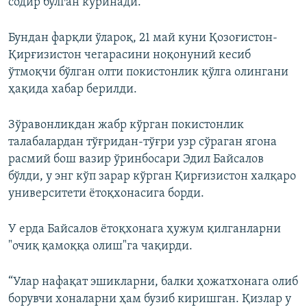
содир бўлган кўринади.
Бундан фарқли ўлароқ, 21 май куни Қозоғистон-
Қирғизистон чегарасини ноқонуний кесиб
ўтмоқчи бўлган олти покистонлик қўлга олингани
ҳақида хабар берилди.
Зўравонликдан жабр кўрган покистонлик
талабалардан тўғридан-тўғри узр сўраган ягона
расмий бош вазир ўринбосари Эдил Байсалов
бўлди, у энг кўп зарар кўрган Қирғизистон халқаро
университети ётоқхонасига борди.
У ерда Байсалов ётоқхонага ҳужум қилганларни
"очиқ қамоққа олиш"га чақирди.
“Улар нафақат эшикларни, балки ҳожатхонага олиб
борувчи хоналарни ҳам бузиб киришган. Қизлар у