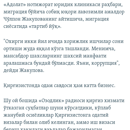
«Адолат» нотижорат юридик клиникаси раҳбари,
миграция бўйича собиқ юқори лавозимли амалдор
Чўлпон Жакупованинг айтишича, миграция
сиёсатида «тартиб йўқ».
"Охирги икки йил ичида хорижлик ишчилар сони
ортиши жуда яққол кўзга ташланди. Менимча,
мансабдор шахсларнинг шахсий манфаати
аралашмаса бундай бўлмасди. Яъни, коррупция",
дейди Жакупова.
Қирғизистонда одам савдоси ҳам катта бизнес.
Шу ой бошида «Озодлик» радиоси қирғиз хизмати
ўтказган суҳбатлар шуни кўрсатдики, кўплаб
жанубий осиёликлар Қирғизистонга одатий
визалар билан олиб келинган, аммо иш визаси
бериш ҳақидаги ваъдалар бажарилмаган.