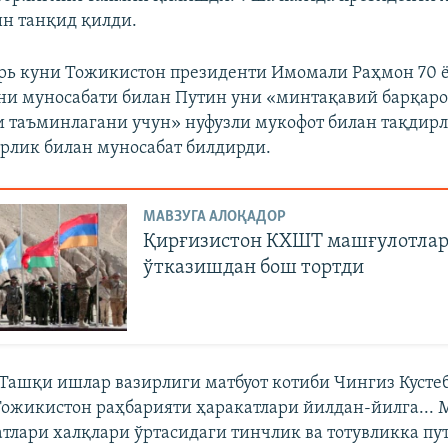
н танқид қилди.
рь куни Тожикистон президенти Имомали Раҳмон 70
и муносабати билан Путин уни «минтақавий барқаро
 таъминлагани учун» нуфузли мукофот билан тақдир
рлик билан муносабат билдирди.
МАВЗУГА АЛОҚАДОР
Қирғизистон КХШТ машғулотла
ўтказишдан бош тортди
Ташқи ишлар вазирлиги матбуот котиби Чингиз Кусте
Тожикистон раҳбарияти ҳаракатлари йилдан-йилга...
тлари халқлари ўртасидаги тинчлик ва тотувликка пу