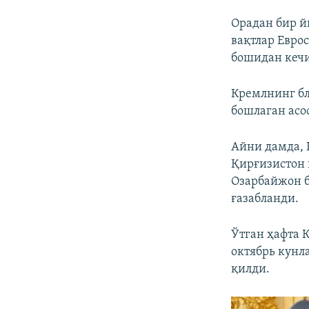
Орадан бир й
вақтлар Евро
бошидан кеч
Кремлнинг бл
бошлаган асо
Айни дамда, 
Қирғизистон 
Озарбайжон б
ғазабланди.
Ўтган ҳафта 
октябрь кунл
қилди.