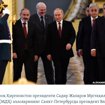
роқ Қирғизистон президенти Садир Жапаров Мустақил
(МДҲ) аъзоларининг Санкт-Петербургда президент В