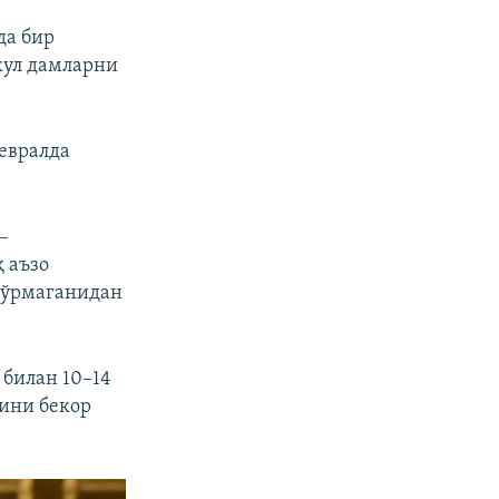
да бир
кул дамларни
евралда
–
 аъзо
 кўрмаганидан
 билан 10–14
рини бекор