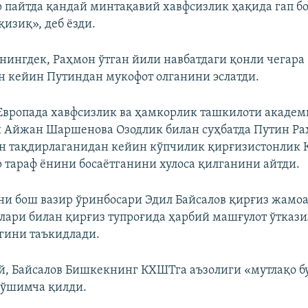
р пайтда қандай минтақавий хавфсизлик ҳақида гап 
изиқ», деб ёзди.
унингдек, Раҳмон ўтган йили навбатдаги қонли чегара
 кейин Путиндан мукофот олганини эслатди.
вропада хавфсизлик ва ҳамкорлик ташкилоти академ
и Айжан Шаршенова Озодлик билан суҳбатда Путин Р
н тақдирлаганидан кейин кўпчилик қирғизистонлик 
 тараф ёнини босаётганини хулоса қилганини айтди.
уни бош вазир ўринбосари Эдил Байсалов қирғиз жамо
ари билан қирғиз тупроғида ҳарбий машғулот ўтказ
гини таъкидлади.
й, Байсалов Бишкекнинг КХШТга аъзолиги «мутлақо б
қўшимча қилди.