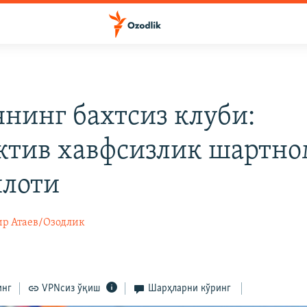
янинг бахтсиз клуби:
ктив хавфсизлик шартно
лоти
р Атаев/Озодлик
инг
VPNсиз ўқиш
Шарҳларни кўринг