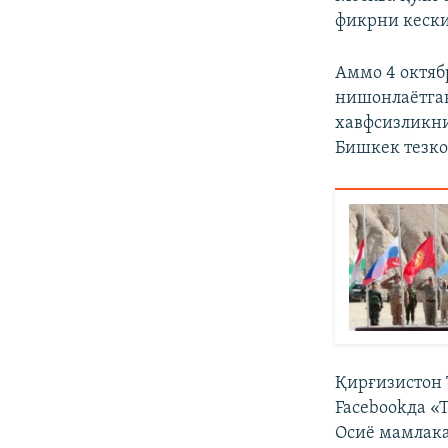
фикрни кески
Аммо 4 октяб
нишонлаётган
хавфсизликни
Бишкек тезко
Қирғизистон 
Facebookда «
Осиё мамлака