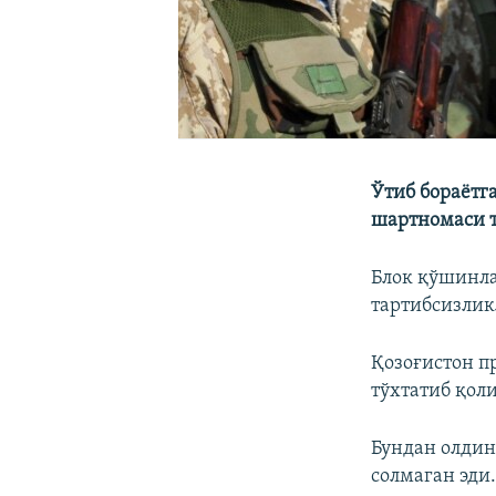
Ўтиб бораётг
шартномаси т
Блок қўшинла
тартибсизлик
Қозоғистон 
тўхтатиб қо
Бундан олди
солмаган эди