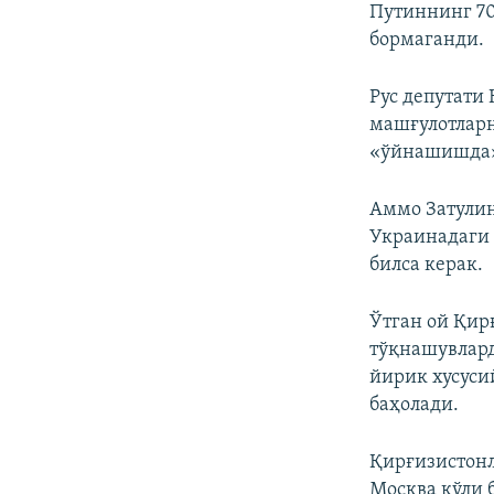
Путиннинг 70
бормаганди.
Рус депутати
машғулотларн
«ўйнашишда»
Аммо Затулин
Украинадаги
билса керак.
Ўтган ой Қир
тўқнашувлард
йирик хусуси
баҳолади.
Қирғизистонл
Москва қўли 