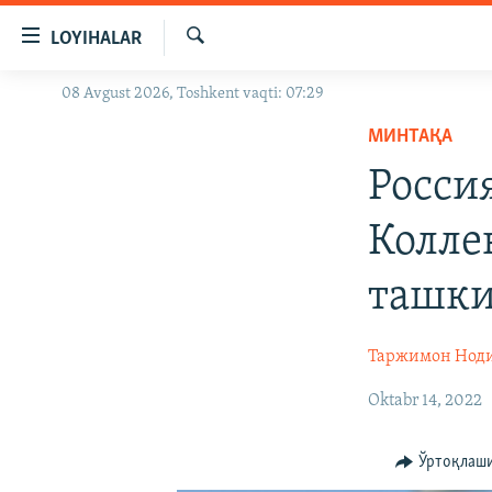
Линклар
LOYIHALAR
Бош
мавзуларга
Излаш
08 Avgust 2026, Toshkent vaqti: 07:29
OZODLIK SURISHTIRUVLARI
ўтинг
Асосий
МИНТАҚА
OZODVIDEO
навигацияга
Росси
OZODARXIV
ўтинг
Қидиришга
Колле
ўтинг
ташки
Таржимон Ноди
Oktabr 14, 2022
Ўртоқлаш