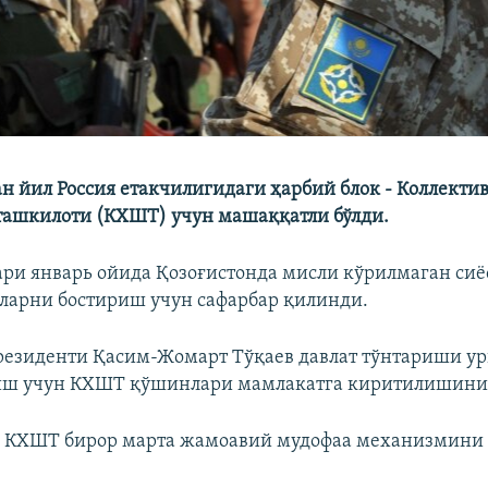
ан йил Россия етакчилигидаги ҳарбий блок - Коллекти
ашкилоти (КХШТ) учун машаққатли бўлди.
ри январь ойида Қозоғистонда мисли кўрилмаган си
ларни бостириш учун сафарбар қилинди.
президенти Қасим-Жомарт Тўқаев давлат тўнтариши 
лиш учун КХШТ қўшинлари мамлакатга киритилишини 
н КХШТ бирор марта жамоавий мудофаа механизмини
.