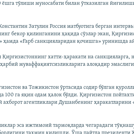
 ёшга тўлиши муносабати билан ўтказилган йиғилиш
 Константин Затулин Россия матбуотига берган интерв
инг бекор қилинганини ҳақида сўзлар экан, Қирғизи
 ҳамда «Ғарб санкцияларидан қочишга» уринишда а
 Қирғизистоннинг хатти-ҳаракати на санкцияларга, 
 ҳарбий муваффақиятсизликларига алоқадир эмаслиг
ғизистон ва Тожикистон ўртасида содир бўлган қуролл
а 100 га яқин одам ҳалок бўлди. Қирғизистон пойтах
й ахборот агентликлари Душанбенинг ҳаракатларини 
иклар эса ижтимоий тармоқларда чегарадаги тўқнаш
борлигини тахмин қилишди. Ўша пайтда президенти 