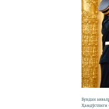
Бундан аввал
Ҳамдўстлиги 