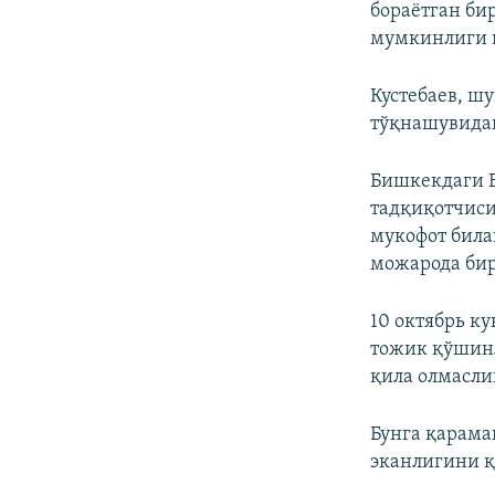
бораётган би
мумкинлиги қ
Кустебаев, ш
тўқнашувидан
Бишкекдаги Е
тадқиқотчис
мукофот била
можарода бир
10 октябрь к
тожик қўшинл
қила олмасли
Бунга қарама
эканлигини 