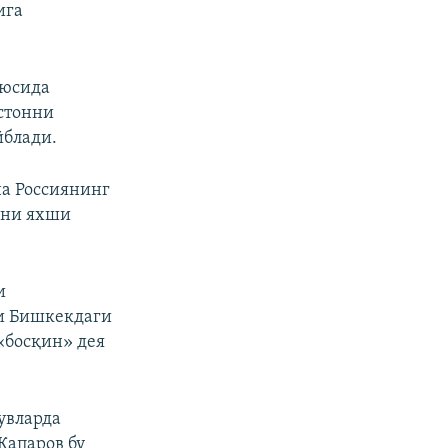
ига
ьюсида
стонни
йблади.
на Россиянинг
ини яхши
и
ти Бишкекдаги
«босқин» дея
увларда
Жапаров бу