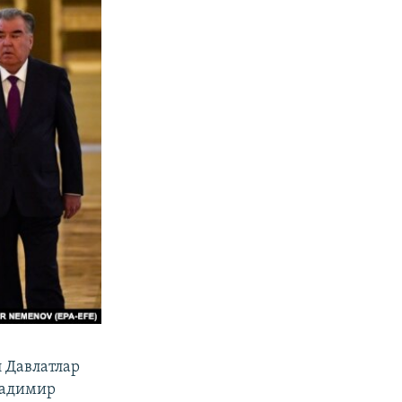
 Давлатлар
ладимир