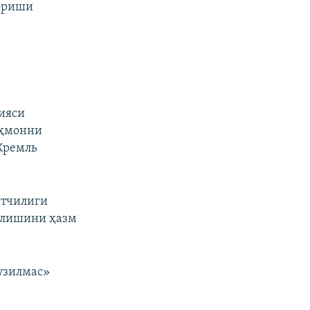
бориши
ияси
аҳмонни
Кремль
атчилиги
илишини ҳазм
узилмас»