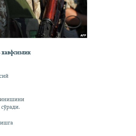
в хавфсизлик
ёсий
уринишини
сўради.
 ишга