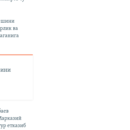
 ёшини
рлик ва
лаганига
рини
баев
 Марказий
тур етказиб