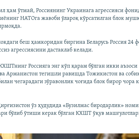
ил ҳам ўтмай, Россиянинг Украинага агрессияси фони
сиёнинг НАТОга жавоби ўлароқ кўрсатилган блок муш
ирмоқда.
окдаги беш ҳамкоридан биргина Беларусь Россия 24 ф
ссиз агрессиясини дастаклаб келади.
КХШТнинг Россияга энг кўп қарам бўлган икки аъзоси 
ва Арманистон тегишли равишда Тожикистон ва собиқ
илан чегарадаги зўравонлик чоғида блок бирор чора
Қирғизистон ўз ҳудудида «Бузилмас биродарлик» номи
ари бўлиб ўтиши керак бўлган КХШТ ўқув машғулотла