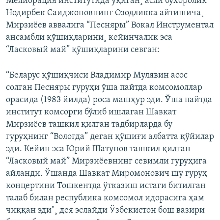
Мелиорация институтида ўқиган¸ асли бухоролик
Нодирбек Саиджоновнинг Озодликка айтишича¸
Мирзиëев аввалига “Песняры” Вокал Инструментал
ансамбли қўшиқларини¸ кейинчалик эса
“Ласковый май” қўшиқларини севган:
“Беларус қўшиқчиси Владимир Мулявин асос
солган Песняры гуруҳи ўша пайтда комсомоллар
орасида (1983 йилда) роса машҳур эди. Ўша пайтда
институт комсорги бўлиб ишлаган Шавкат
Мирзиëев ташкил қилган тадбирларда бу
гуруҳнинг “Вологда” деган қўшиғи албатта қўйилар
эди. Кейин эса Юрий Шатунов ташкил қилган
“Ласковый май” Мирзиëевнинг севимли гуруҳига
айланди. Ўшанда Шавкат Миромонович шу гуруҳ
концертини Тошкентда ўтказиш истаги битилган
талаб билан республика комсомол идорасига ҳам
чиққан эди"¸ дея эслайди Ўзбекистон бош вазири