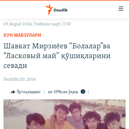
Линклар
Бош
мавзуларга
09 Avgust 2026, Toshkent vaqti: 17:47
ўтинг
OZODLIK SURISHTIRUVLARI
Асосий
КУН МАВЗУЛАРИ
OZODVIDEO
навигацияга
Шавкат Мирзиëев “Болалар”ва
ўтинг
OZODARXIV
“Ласковый май” қўшиқларини
Қидиришга
ўтинг
севади
На русском
Sentabr 20, 2016
ИЖТИМОИЙ ТАРМОҚЛАР
Ўртоқлашинг
VPNсиз ўқиш
Озодлик бошқа тилларда