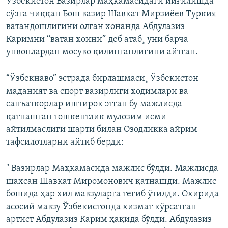
Ўзбекистон Вазирлар маҳкамасидаги йиғилишда
сўзга чиққан Бош вазир Шавкат Мирзиëев Туркия
ватандошлигини олган хонанда Абдулазиз
Каримни “ватан хоини” деб атаб¸ уни барча
унвонлардан мосуво қилинганлигини айтган.
“Ўзбекнаво” эстрада бирлашмаси¸ Ўзбекистон
маданият ва спорт вазирлиги ходимлари ва
санъаткорлар иштирок этган бу мажлисда
қатнашган тошкентлик мулозим исми
айтилмаслиги шарти билан Озодликка айрим
тафсилотларни айтиб берди:
" Вазирлар Маҳкамасида мажлис бўлди. Мажлисда
шахсан Шавкат Миромонович қатнашди. Мажлис
бошида ҳар хил мавзуларга тегиб ўтилди. Охирида
асосий мавзу Ўзбекистонда хизмат кўрсатган
артист Абдулазиз Карим ҳақида бўлди. Абдулазиз