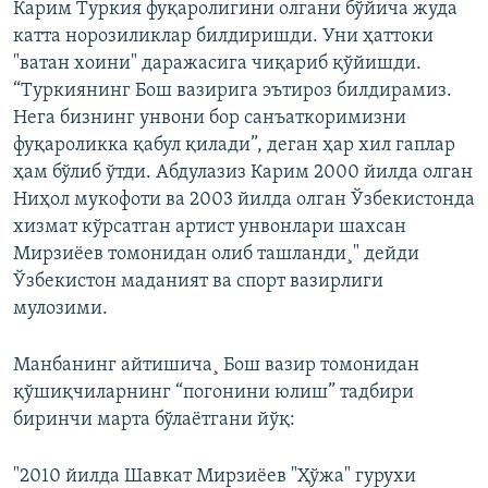
Карим Туркия фуқаролигини олгани бўйича жуда
катта норозиликлар билдиришди. Уни ҳаттоки
"ватан хоини" даражасига чиқариб қўйишди.
“Туркиянинг Бош вазирига эътироз билдирамиз.
Нега бизнинг унвони бор санъаткоримизни
фуқароликка қабул қилади”, деган ҳар хил гаплар
ҳам бўлиб ўтди. Абдулазиз Карим 2000 йилда олган
Ниҳол мукофоти ва 2003 йилда олган Ўзбекистонда
хизмат кўрсатган артист унвонлари шахсан
Мирзиëев томонидан олиб ташланди¸" дейди
Ўзбекистон маданият ва спорт вазирлиги
мулозими.
Манбанинг айтишича¸ Бош вазир томонидан
қўшиқчиларнинг “погонини юлиш” тадбири
биринчи марта бўлаëтгани йўқ:
"2010 йилда Шавкат Мирзиëев "Ҳўжа" гурухи