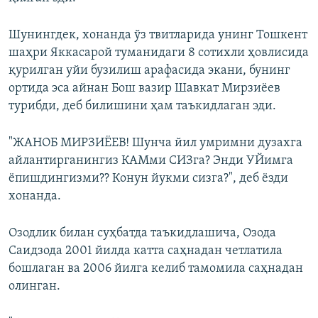
Шунингдек, хонанда ўз твитларида унинг Тошкент
шаҳри Яккасарой туманидаги 8 сотихли ҳовлисида
қурилган уйи бузилиш арафасида экани, бунинг
ортида эса айнан Бош вазир Шавкат Мирзиёев
турибди, деб билишини ҳам таъкидлаган эди.
"ЖАНОБ МИРЗИЁЕВ! Шунча йил умримни дузахга
айлантирганингиз КАМми СИЗга? Энди УЙимга
ёпишдингизми?? Конун йукми сизга?", деб ёзди
хонанда.
Озодлик билан суҳбатда таъкидлашича, Озода
Саидзода 2001 йилда катта саҳнадан четлатила
бошлаган ва 2006 йилга келиб тамомила саҳнадан
олинган.