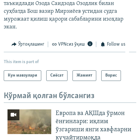
таъкидлади Озода Саидзода Озодлик билан
суҳбатда Бош вазир Мирзиёев устидан судга
мурожаат қилиш қарори сабабларини изоҳлар
экан.
Ўртоқлашинг
VPNсиз ўқиш
Follow us
This item is part of
Кун мавзулари
Сиёсат
Жамият
Ворис
Кўрмай қолган бўлсангиз
Европа ва АҚШда ўрмон
ёнғинлари: иқлим
ўзгариши янги хавфларни
кучайтирмоқда