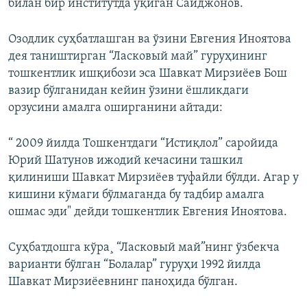
билан бир институтда ўқиган Саиджонов.
Озодлик суҳбатлашган ва ўзини Евгения Иноятова
дея таништирган “Ласковый май” гуруҳининг
тошкентлик ишқибози эса Шавкат Мирзиëев Бош
вазир бўлганидан кейин ўзини ëшликдаги
орзусини амалга оширганини айтади:
“ 2009 йилда Тошкентдаги “Истиқлол” саройида
Юрий Шатунов ижодий кечасини ташкил
қилиниши Шавкат Мирзиëев туфайли бўлди. Агар у
кишини кўмаги бўлмаганда бу тадбир амалга
ошмас эди" дейди тошкентлик Евгения Иноятова.
Суҳбатдошга кўра¸ “Ласковый май”нинг ўзбекча
варианти бўлган “Болалар” гуруҳи 1992 йилда
Шавкат Мирзиëевнинг паноҳида бўлган.