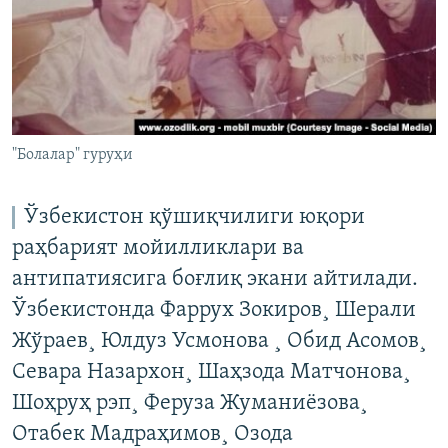
"Болалар" гуруҳи
Ўзбекистон қўшиқчилиги юқори
раҳбарият мойилликлари ва
антипатиясига боғлиқ экани айтилади.
Ўзбекистонда Фаррух Зокиров¸ Шерали
Жўраев¸ Юлдуз Усмонова ¸ Обид Асомов¸
Севара Назархон¸ Шаҳзода Матчонова¸
Шоҳруҳ рэп¸ Феруза Жуманиёзова¸
Отабек Мадраҳимов¸ Озода