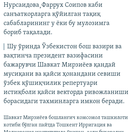
Нурсаидова¸Фаррух Соипов каби
санъаткорларга қўйилган тақиқ
сабабларининг у ëки бу мулозимга
бориб тақалaди.
Шу ўринда Ўзбекистон бош вазири ва
вақтинча президент вазифасини
бажарувчи Шавкат Мирзиёев қандай
мусиқани ва қайси ҳонандани севиши
ўзбек қўшиқчилик репертуари
истиқболи қайси векторда ривожланиши
борасидаги тахминларга имкон беради.
Шавкат Мирзиëев бошланғич комсомол ташкилоти
котиби бўлган пайтда Тошкент Ирригация ва