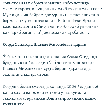
солисти Иззат Ибрагимовнинг Ўзбекистонда
ҳизмат кўрсатган унвонини олиб қўйган эди. Иззат
Мустақиллик байрам дастурининг репетициясига
бормагани учун жазоланди. Кейин Иззат ўртага
казо-казоларни қўйиб, ялиниб-ëлвориб унвонини
қайтариб олган эди"¸ дея эслайди суҳбатдош.
Озода Саидзода Шавкат Мирзиëевга қарши
Ўзбекистонлик таниқли хонанда Озода Саидзода
бундан икки йил олдин Ўзбекистон Бош вазири
Шавкат Мирзиёевни судга бериш ҳаракатида
эканини билдирган эди.
Озодлик билан суҳбатда хонанда 2006 йилдан буён
катта саҳна ва телевидениеда унга қўйилган
тақиққа масъул айнан Бош вазир эканини иддао
қилган эди.