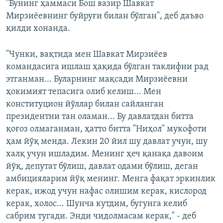
"Бунинг ҳаммаси Бош вазир Шавкат
Мирзиёевнинг буйруғи билан бўлган", деб даъво
қилди хонанда.
"Чунки, вақтида мен Шавкат Мирзиёев
командасига ишлаш ҳақида бўлган таклифни рад
этганман... Буларнинг мақсади Мирзиёевни
ҳокимият тепасига олиб келиш... Мен
конституцион йўллар билан сайланган
президентни тан оламан... Бу давлатдан битта
қоғоз олмаганман, ҳатто битта "Ниҳол" мукофоти
ҳам йўқ менда. Лекин 20 йил шу давлат учун, шу
халқ учун ишладим. Менинг ҳеч қанақа давоим
йўқ, депутат бўлиш, давлат одами бўлиш, деган
амбицияларим йўқ менинг. Менга фақат эркинлик
керак, ижод учун нафас олишим керак, кислород
керак, холос... Шунча кутдим, бугунга келиб
сабрим тугади. Энди чидолмасам керак," - деб