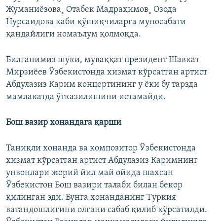
Жуманиёзова¸ Отабек Мадраҳимов¸ Озода
Нурсаидова каби қўшиқчиларга муносабати
қандайлиги номаълум қолмоқда.
Билганимиз шуки, муваққат президент Шавкат
Мирзиëев Ўзбекистонда хизмат кўрсатган артист
Абдулазиз Карим концертининг у ëки бу тарзда
мамлакатда ўтказилишини истамайди.
Бош вазир хонандага қарши
Таниқли хонанда ва композитор Ўзбекистонда
хизмат кўрсатган артист Абдулазиз Каримнинг
унвонлари жорий йил май ойида шахсан
Ўзбекистон Бош вазири талаби билан бекор
қилинган эди. Бунга хонанданинг Туркия
ватандошлигини олгани сабаб қилиб кўрсатилди.