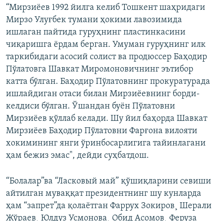
“Мирзиëев 1992 йилга келиб Тошкент шаҳридаги
Мирзо Улуғбек тумани ҳокими лавозимида
ишлаган пайтида гуруҳнинг пластинкасини
чиқаришга ëрдам берган. Умуман гуруҳнинг илк
таркибидаги асосий солист ва продюссер Баҳодир
Пўлатовга Шавкат Миромоновичнинг эътибор
катта бўлган. Баҳодир Пўлатовнинг прокуратурада
ишлайдиган отаси билан Мирзиёевнинг борди-
келдиси бўлган. Ўшандан буëн Пўлатовни
Мирзиëев қўллаб келади. Шу йил баҳорда Шавкат
Мирзиëев Баҳодир Пўлатовни Фарғона вилояти
хокимининг янги ўринбосарлигига тайинлагани
ҳам бежиз эмас", дейди суҳбатдош.
“Болалар”ва “Ласковый май” қўшиқларини севиши
айтилган муваққат президентнинг шу кунларда
ҳам “запрет”да қолаëтган Фаррух Зокиров¸ Шерали
Жўраев¸ Юлдуз Усмонова¸ Обид Асомов¸ Феруза