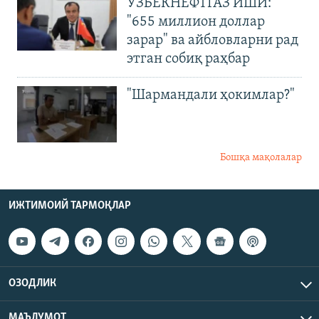
ЎЗБЕКНЕФТГАЗ ИШИ:
"655 миллион доллар
зарар" ва айбловларни рад
этган собиқ раҳбар
"Шармандали ҳокимлар?"
Бошқа мақолалар
ИЖТИМОИЙ ТАРМОҚЛАР
ОЗОДЛИК
МАЪЛУМОТ