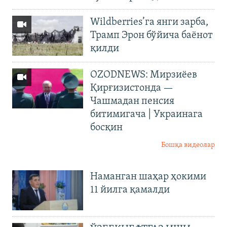
Wildberries’га янги зарба,
Трамп Эрон бўйича баёнот
қилди
OZODNEWS: Мирзиёев
Қирғизистонда —
Чашмадан пенсия
битимигача | Украинага
босқин
Бошқа видеолар
Наманган шаҳар ҳокими
11 йилга қамалди