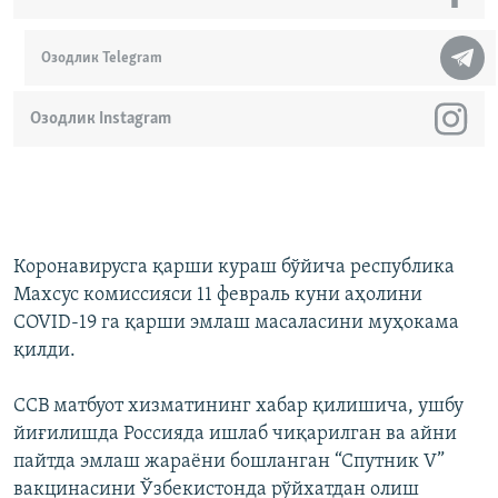
Озодлик Telegram
Озодлик Instagram
Коронавирусга қарши кураш бўйича республика
Махсус комиссияси 11 февраль куни аҳолини
COVID-19 га қарши эмлаш масаласини муҳокама
қилди.
ССВ матбуот хизматининг хабар қилишича, ушбу
йиғилишда Россияда ишлаб чиқарилган ва айни
пайтда эмлаш жараёни бошланган “Спутник V”
вакцинасини Ўзбекистонда рўйхатдан олиш