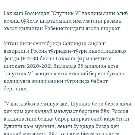
Laxisam Россиядан “Спутник V” вакцинасини олиб
келиш бўйича шартномани имзолагани расман
эълон қилинган Ўзбекистондаги ягона ширкат.
Ўтган йили сентябрида Соғлиқни сақлаш
вазирлиги Россия тўғридан-тўғри инвестициялар
фонди (РТИФ) билан Laxisam фармацевтика
ширкати 2020-2021 йилларда 35 миллион доза
"Спутник V" вакцинасини етказиб бериш бўйича
келишувга эришганини тўғрисида баёнот
берганди.
“У дастлабки келишув эди. Шундан бери бизга ҳали
ҳеч ким ҳеч қандай маълумот бергани йўқ. Россия
вакцинасини бошқа бирор ширкат олиб кираётган
бўлиши ҳам мумкин, лекин бу ҳақда бизда ҳеч
қандай маълумот йўқ, ҳеч ким бизга ҳеч нарса