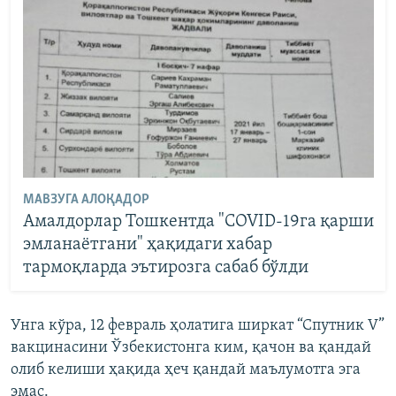
МАВЗУГА АЛОҚАДОР
Амалдорлар Тошкентда "COVID-19га қарши
эмланаётгани" ҳақидаги хабар
тармоқларда эътирозга сабаб бўлди
Унга кўра, 12 февраль ҳолатига ширкат “Спутник V”
вакцинасини Ўзбекистонга ким, қачон ва қандай
олиб келиши ҳақида ҳеч қандай маълумотга эга
эмас.