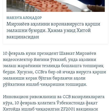
МАВЗУГА АЛОҚАДОР
Мирзиёев аҳолини коронавирусга қарши
эмлашни буюрди. Ҳамма умид Хитой
вакцинасидан
10 февраль куни президент Шавкат Мирзиёев
видеоселектор йиғини ўтказиб, унда аҳолини
эмлаш жараёнини тезликда бошлашга топшириқ
берди. Хусусан, ССВга бир ой ичида вирусга қарши
эмланиши керак бўлган бирламчи аҳоли
рўйхатини ишлаб чиқаришни топширди.
Инновацион ривожланиш ва ССВ вазирликларига
кўра, 10 февраль ҳолатига Ўзбекистонда фақат
Хитойда ишлаб чиқарилган ZF2001 вакцинаси