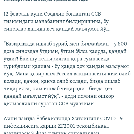
12 февраль куни Озодлик боғланган ССВ
тизимидаги манабанинг билдиришича, бу
синовлар ҳақида ҳеч қандай маълумот йўқ.
“Вазирликда ишлаб туриб, мен билмайман – у 500
доза синовдан ўтдими, ўтган бўлса қаерда, қандай
ўтди?! Ёки шу келтирилган қора сумкасида
турибдими ҳалиям - бу ҳақда ҳеч қандай маълумот
йўқ. Мана ҳозир ҳам Россия вакцинасини ким олиб
келади, қачон, қанча олиб келади, бизда ишлаб
чиқарилса, ким ишлаб чиқаради - бизда ҳеч
қандай маълумот йўқ”, - деди исмини ошкор
қилмасликни сўраган ССВ мулозими.
Айни пайтда Ўзбекистонда Хитойнинг COVID-19
инфекциясига қарши ZF2001 рекомбинант
вакцинаси 3-фаза клиник синовлардан