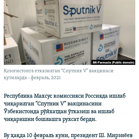
Қозоғистонга етказилган “Спутник V” вакцинаси
қутиларда - февраль, 2021
Республика Махсус комиссияси Россияда ишлаб
чиқарилган “Спутник V” вакцинасини
Ўзбекистонда рўйхатдан ўтказиш ва ишлаб
чиқаришни бошлашга рухсат берди.
Бу ҳақда 10 февраль куни, президент Ш. Мирзиёев