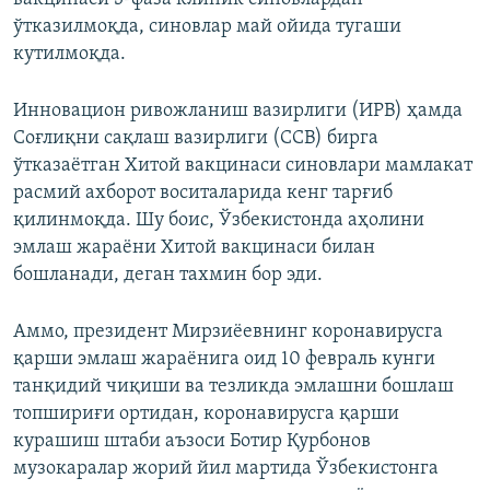
ўтказилмоқда, синовлар май ойида тугаши
кутилмоқда.
Инновацион ривожланиш вазирлиги (ИРВ) ҳамда
Соғлиқни сақлаш вазирлиги (ССВ) бирга
ўтказаётган Хитой вакцинаси синовлари мамлакат
расмий ахборот воситаларида кенг тарғиб
қилинмоқда. Шу боис, Ўзбекистонда аҳолини
эмлаш жараёни Хитой вакцинаси билан
бошланади, деган тахмин бор эди.
Аммо, президент Мирзиёевнинг коронавирусга
қарши эмлаш жараёнига оид 10 февраль кунги
танқидий чиқиши ва тезликда эмлашни бошлаш
топшириғи ортидан, коронавирусга қарши
курашиш штаби аъзоси Ботир Қурбонов
музокаралар жорий йил мартида Ўзбекистонга