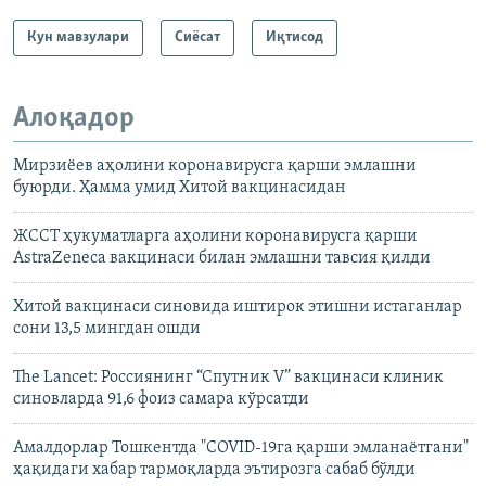
Кун мавзулари
Сиёсат
Иқтисод
Алоқадор
Мирзиёев аҳолини коронавирусга қарши эмлашни
буюрди. Ҳамма умид Хитой вакцинасидан
ЖССТ ҳукуматларга аҳолини коронавирусга қарши
AstraZeneca вакцинаси билан эмлашни тавсия қилди
Хитой вакцинаси синовида иштирок этишни истаганлар
сони 13,5 мингдан ошди
The Lancet: Россиянинг “Спутник V” вакцинаси клиник
синовларда 91,6 фоиз самара кўрсатди
Амалдорлар Тошкентда "COVID-19га қарши эмланаётгани"
ҳақидаги хабар тармоқларда эътирозга сабаб бўлди