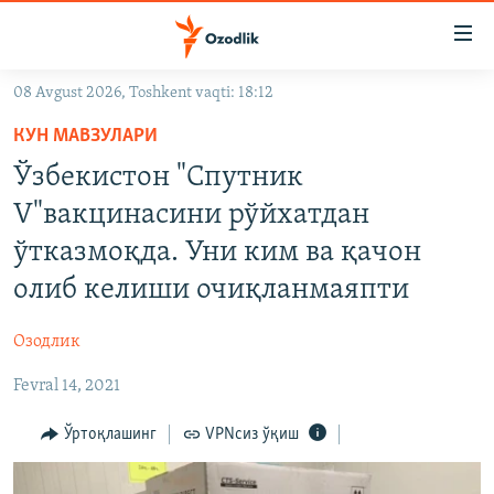
Линклар
Бош
мавзуларга
08 Avgust 2026, Toshkent vaqti: 18:12
ўтинг
OZODLIK SURISHTIRUVLARI
Асосий
КУН МАВЗУЛАРИ
OZODVIDEO
навигацияга
Ўзбекистон "Спутник
ўтинг
OZODARXIV
V"вакцинасини рўйхатдан
Қидиришга
ўтинг
ўтказмоқда. Уни ким ва қачон
На русском
олиб келиши очиқланмаяпти
ИЖТИМОИЙ ТАРМОҚЛАР
Озодлик
Fevral 14, 2021
Ўртоқлашинг
VPNсиз ўқиш
Озодлик бошқа тилларда