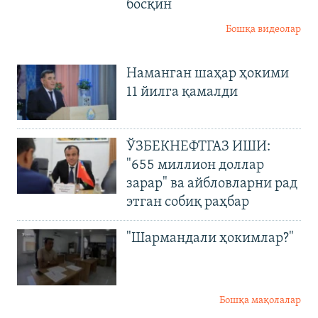
босқин
Бошқа видеолар
Наманган шаҳар ҳокими
11 йилга қамалди
ЎЗБЕКНЕФТГАЗ ИШИ:
"655 миллион доллар
зарар" ва айбловларни рад
этган собиқ раҳбар
"Шармандали ҳокимлар?"
Бошқа мақолалар