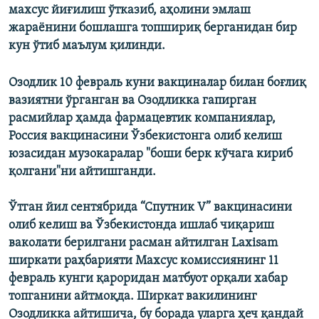
махсус йиғилиш ўтказиб, аҳолини эмлаш
жараёнини бошлашга топшириқ берганидан бир
кун ўтиб маълум қилинди.
Озодлик 10 февраль куни вакциналар билан боғлиқ
вазиятни ўрганган ва Озодликка гапирган
расмийлар ҳамда фармацевтик компаниялар,
Россия вакцинасини Ўзбекистонга олиб келиш
юзасидан музокаралар "боши берк кўчага кириб
қолгани"ни айтишганди.
Ўтган йил сентябрида “Спутник V” вакцинасини
олиб келиш ва Ўзбекистонда ишлаб чиқариш
ваколати берилгани расман айтилган Laxisam
ширкати раҳбарияти Махсус комиссиянинг 11
февраль кунги қароридан матбуот орқали хабар
топганини айтмоқда. Ширкат вакилининг
Озодликка айтишича, бу борада уларга ҳеч қандай