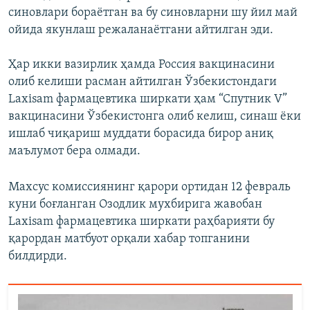
синовлари бораётган ва бу синовларни шу йил май
ойида якунлаш режаланаётгани айтилган эди.
Ҳар икки вазирлик ҳамда Россия вакцинасини
олиб келиши расман айтилган Ўзбекистондаги
Laxisam фармацевтика ширкати ҳам “Спутник V”
вакцинасини Ўзбекистонга олиб келиш, синаш ёки
ишлаб чиқариш муддати борасида бирор аниқ
маълумот бера олмади.
Махсус комиссиянинг қарори ортидан 12 февраль
куни боғланган Озодлик мухбирига жавобан
Laxisam фармацевтика ширкати раҳбарияти бу
қарордан матбуот орқали хабар топганини
билдирди.