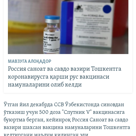
МАВЗУГА АЛОҚАДОР
Россия саноат ва савдо вазири Тошкентга
коронавирусга қарши рус вакцинаси
намуналарини олиб келди
Ўтган йил декабрда ССВ Ўзбекистонда синовдан
ўтказиш учун 500 доза "Спутник V" вакцинасига
буюртма берган, кейинроқ Россия Саноат ва савдо
вазири шахсан вакцина намуналарини Тошкентга
келтиргани маълум қилинган эди.