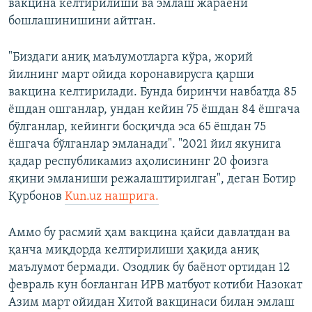
вакцина келтирилиши ва эмлаш жараёни
бошлашинишини айтган.
"Биздаги аниқ маълумотларга кўра, жорий
йилнинг март ойида коронавирусга қарши
вакцина келтирилади. Бунда биринчи навбатда 85
ёшдан ошганлар, ундан кейин 75 ёшдан 84 ёшгача
бўлганлар, кейинги босқичда эса 65 ёшдан 75
ёшгача бўлганлар эмланади". "2021 йил якунига
қадар республикамиз аҳолисининг 20 фоизга
яқини эмланиши режалаштирилган", деган Ботир
Қурбонов
Kun.uz нашрига.
Аммо бу расмий ҳам вакцина қайси давлатдан ва
қанча миқдорда келтирилиши ҳақида аниқ
маълумот бермади. Озодлик бу баёнот ортидан 12
февраль кун боғланган ИРВ матбуот котиби Назокат
Азим март ойидан Хитой вакцинаси билан эмлаш