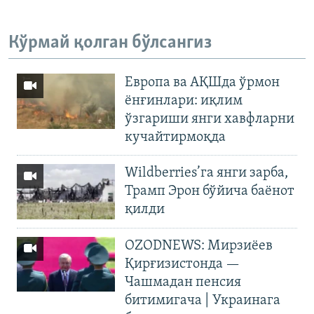
Кўрмай қолган бўлсангиз
Европа ва АҚШда ўрмон
ёнғинлари: иқлим
ўзгариши янги хавфларни
кучайтирмоқда
Wildberries’га янги зарба,
Трамп Эрон бўйича баёнот
қилди
OZODNEWS: Мирзиёев
Қирғизистонда —
Чашмадан пенсия
битимигача | Украинага