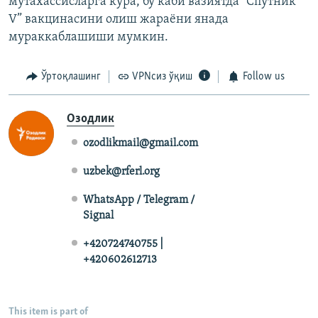
мутахассисларга кўра, бу каби вазиятда “Спутник
V” вакцинасини олиш жараёни янада
мураккаблашиши мумкин.
Ўртоқлашинг
VPNсиз ўқиш
Follow us
Озодлик
ozodlikmail@gmail.com
uzbek@rferl.org
WhatsApp / Telegram /
Signal
+420724740755 |
+420602612713
This item is part of