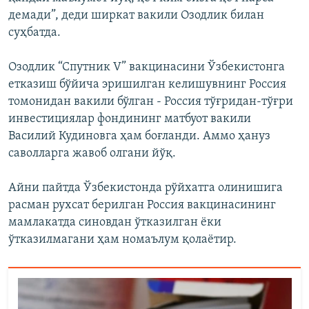
демади”, деди ширкат вакили Озодлик билан
суҳбатда.
Озодлик “Спутник V” вакцинасини Ўзбекистонга
етказиш бўйича эришилган келишувнинг Россия
томонидан вакили бўлган - Россия тўғридан-тўғри
инвестициялар фондининг матбуот вакили
Василий Кудиновга ҳам боғланди. Аммо ҳануз
саволларга жавоб олгани йўқ.
Айни пайтда Ўзбекистонда рўйхатга олинишига
расман рухсат берилган Россия вакцинасининг
мамлакатда синовдан ўтказилган ёки
ўтказилмагани ҳам номаълум қолаётир.