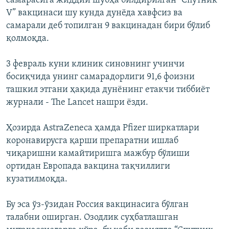
самарасига жиддий шубҳа билдирилган “Спутник
V” вакцинаси шу кунда дунёда хавфсиз ва
самарали деб топилган 9 вакцинадан бири бўлиб
қолмоқда.
3 февраль куни клиник синовнинг учинчи
босиқчида унинг самарадорлиги 91,6 фоизни
ташкил этгани ҳақида дунёнинг етакчи тиббиёт
журнали - The Lancet нашри ёзди.
Ҳозирда AstraZeneca ҳамда Pfizer ширкатлари
коронавирусга қарши препаратни ишлаб
чиқаришни камайтиришга мажбур бўлиши
ортидан Европада вакцина тақчиллиги
кузатилмоқда.
Бу эса ўз-ўзидан Россия вакцинасига бўлган
талабни оширган. Озодлик суҳбатлашган