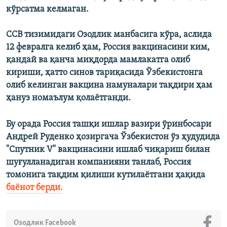
кўрсатма келмаган.
ССВ тизимидаги Озодлик манбасига кўра, аслида
12 февралга келиб ҳам, Россия вакцинасини ким,
қандай ва қанча миқдорда мамлакатга олиб
кириши, ҳатто синов тариқасида Ўзбекистонга
олиб келинган вакцина намуналари тақдири ҳам
ҳануз номаълум қолаётганди.
Бу орада Россия ташқи ишлар вазири ўринбосари
Андрей Руденко ҳозиргача Ўзбекистон ўз ҳудудида
"Спутник V" вакцинасини ишлаб чиқариш билан
шуғулланадиган компанияни танлаб, Россия
томонига тақдим қилиши кутилаётгани ҳақида
баёнот берди.
Озодлик Facebook