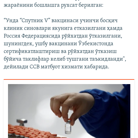
жараёнини бошлашга рухсат берилган:
“Унда “Спутник V” вакцинаси учинчи босқич
клиник синовлари якунига етказилгани ҳамда
Россия Федерациясида рўйхатдан ўтказилгани,
шунингдек, ушбу вакцинани Ўзбекистонда
сертификатлаштириш ва рўйхатдан ўтказиш
бўйича таклифлар келиб тушгани таъкидланди",
дейилади ССВ матбуот хизмати хабарида.