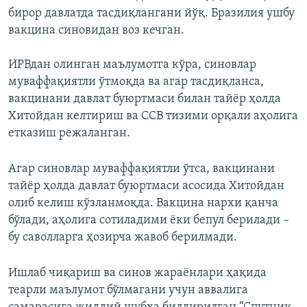
бирор давлатда тасдиқлангани йўқ. Бразилия ушбу
вакцина синовидан воз кечган.
ИРВдан олинган маълумотга кўра, синовлар
муваффақиятли ўтмоқда ва агар тасдиқланса,
вакцинани давлат буюртмаси билан тайёр ҳолда
Хитойдан келтириш ва ССВ тизими орқали аҳолига
етказиш режаланган.
Агар синовлар муваффақиятли ўтса, вакцинани
тайёр ҳолда давлат буюртмаси асосида Хитойдан
олиб келиш кўзланмоқда. Вакцина нархи қанча
бўлади, аҳолига сотиладими ёки бепул берилади –
бу саволларга ҳозирча жавоб берилмади.
Ишлаб чиқариш ва синов жараёнлари ҳақида
теарли маълумот бўлмагани учун аввалига