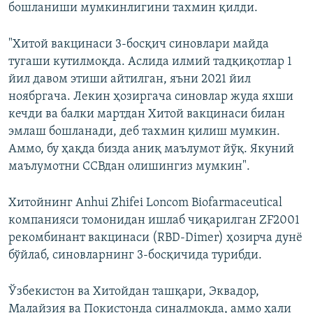
бошланиши мумкинлигини тахмин қилди.
"Хитой вакцинаси 3-босқич синовлари майда
тугаши кутилмоқда. Аслида илмий тадқиқотлар 1
йил давом этиши айтилган, яъни 2021 йил
ноябргача. Лекин ҳозиргача синовлар жуда яхши
кечди ва балки мартдан Хитой вакцинаси билан
эмлаш бошланади, деб тахмин қилиш мумкин.
Аммо, бу ҳақда бизда аниқ маълумот йўқ. Якуний
маълумотни ССВдан олишингиз мумкин".
Хитойнинг Anhui Zhifei Loncom Biofarmaceutical
компанияси томонидан ишлаб чиқарилган ZF2001
рекомбинант вакцинаси (RBD-Dimer) ҳозирча дунё
бўйлаб, синовларнинг 3-босқичида турибди.
Ўзбекистон ва Хитойдан ташқари, Эквадор,
Малайзия ва Покистонда синалмоқда, аммо ҳали