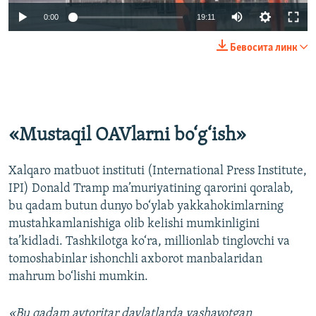
Auto
0:00
19:11
240p
Бевосита линк
360p
Auto
240p
360p
480p
480p
720p
720p
1080p
«Mustaqil OAVlarni bo‘g‘ish»
1080p
Xalqaro matbuot instituti (International Press Institute,
IPI) Donald Tramp ma’muriyatining qarorini qoralab,
bu qadam butun dunyo bo‘ylab yakkahokimlarning
mustahkamlanishiga olib kelishi mumkinligini
ta’kidladi. Tashkilotga ko‘ra, millionlab tinglovchi va
tomoshabinlar ishonchli axborot manbalaridan
mahrum bo‘lishi mumkin.
«Bu qadam avtoritar davlatlarda yashayotgan