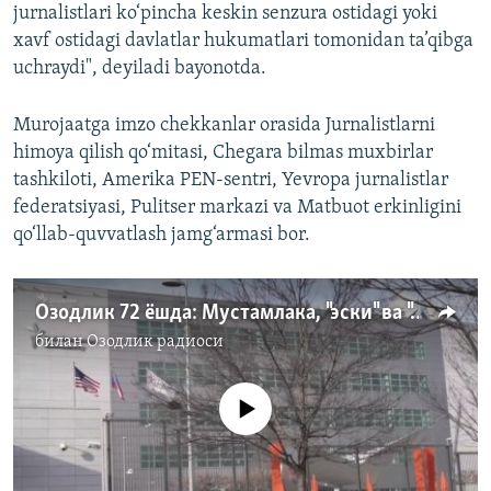
jurnalistlari ko‘pincha keskin senzura ostidagi yoki
xavf ostidagi davlatlar hukumatlari tomonidan ta’qibga
uchraydi", deyiladi bayonotda.
Murojaatga imzo chekkanlar orasida Jurnalistlarni
himoya qilish qo‘mitasi, Chegara bilmas muxbirlar
tashkiloti, Amerika PЕN-sentri, Yevropa jurnalistlar
federatsiyasi, Pulitser markazi va Matbuot erkinligini
qo‘llab-quvvatlash jamg‘armasi bor.
Озодлик 72 ёшда: Мустамлака, "эски" ва "янги" Ўзбекистон солномаси. (1-қисм)
билан
Озодлик радиоси
Айни дамда медиа-манба мавжуд эмас