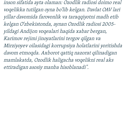
inson sifatida ayta olaman: Ozodlik radiosi doimo real
voqelikka tutilgan oyna bo‘lib kelgan. Davlat OAV lari
yillar davomida farovonlik va taraqqiyotni madh etib
kelgan O‘zbekistonda, aynan Ozodlik radiosi 2005-
yildagi Andijon voqealari haqida xabar bergan,
Karimov rejimi jinoyatlarini tergov qilgan va
Mirziyoyev oilasidagi korrupsiya holatlarini yoritishda
davom etmoqda. Axborot qattiq nazorat qilinadigan
mamlakatda, Ozodlik haligacha voqelikni real aks
ettiradigan asosiy manba hisoblanadi".