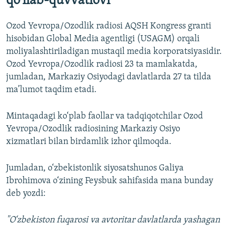
qo‘llab-quvvatlovi
Ozod Yevropa/Ozodlik radiosi AQSH Kongress granti
hisobidan Global Media agentligi (USAGM) orqali
moliyalashtiriladigan mustaqil media korporatsiyasidir.
Ozod Yevropa/Ozodlik radiosi 23 ta mamlakatda,
jumladan, Markaziy Osiyodagi davlatlarda 27 ta tilda
ma’lumot taqdim etadi.
Mintaqadagi ko‘plab faollar va tadqiqotchilar Ozod
Yevropa/Ozodlik radiosining Markaziy Osiyo
xizmatlari bilan birdamlik izhor qilmoqda.
Jumladan, o‘zbekistonlik siyosatshunos Galiya
Ibrohimova o‘zining Feysbuk sahifasida mana bunday
deb yozdi:
"O‘zbekiston fuqarosi va avtoritar davlatlarda yashagan