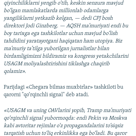
qiyinchiliklarni yengib o‘tib, keskin senzura mavjud
bo‘lgan mamlakatlarda millionlab odamlarga
yangiliklarni yetkazib kelgan, — dedi CPJ bosh
direktori Jodi Ginzberg. — AQSH ma’muriyati endi bu
boy tarixga ega tashkilotlar uchun mavjud bo‘lish
tahdidini yaratayotgani haqiqatan ham utopiya. Biz
ma’muriy ta’tilga yuborilgan jurnalistlar bilan
birdamligimizni bildiramiz va kongress yetakchilarini
USAGM moliyalashtirishini tiklashga chaqirib
qolamiz».
Parijdagi «Chegara bilmas muxbirlar» tashkiloti bu
qarorni "qo‘rqinchli signal" deb atadi.
«USAGM va uning OAVlarini yopib, Tramp ma’muriyati
qo‘rqinchli signal yubormoqda: endi Pekin va Moskva
kabi avtoritar rejimlar o‘z propagandalarini to‘siqsiz
tarqatish uchun to‘liq erkinlikka ega bo‘ladi. Bu qaror