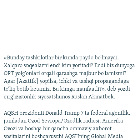
«Bunday tashkilotlar bir kunda paydo bo‘lmaydi.
Xalqaro voqealarni endi kim yoritadi? Endi biz dunyoga
ORT yolg‘onlari orqali qarashga majbur bo‘lamizmi?
Agar [Azattik] yopilsa, ichki va tashqi propagandaga
to‘liq botib ketamiz. Bu kimga manfaatli?», deb yozdi
qirg‘izistonlik siyosatshunos Ruslan Akmatbek.
AQSH prezidenti Donald Tramp 7 ta federal agentlik,
jumladan Ozod Yevropa/Ozodlik radiosi, Amerika
Ovozi va boshqa bir qancha ommaviy axborot
vositalarini boshqaruvchi AQSHning Global Media