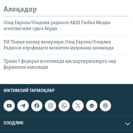
Алоқадор
Озод Европа/Озодлик радиоси AҚШ Глобал Медиа
агентлигини судга берди
ЕИ Ташқи ишлар вазирлари Озод Европа/Озодлик
Радиоси атрофидаги вазиятни муҳокама қилмоқда
Трамп 7 федерал агентликда қисқартиришларга оид
фармонни имзолади
ИЖТИМОИЙ ТАРМОҚЛАР
ОЗОДЛИК