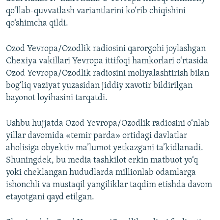
qo‘llab-quvvatlash variantlarini ko‘rib chiqishini
qo‘shimcha qildi.
Ozod Yevropa/Ozodlik radiosini qarorgohi joylashgan
Chexiya vakillari Yevropa ittifoqi hamkorlari o‘rtasida
Ozod Yevropa/Ozodlik radiosini moliyalashtirish bilan
bog‘liq vaziyat yuzasidan jiddiy xavotir bildirilgan
bayonot loyihasini tarqatdi.
Ushbu hujjatda Ozod Yevropa/Ozodlik radiosini o‘nlab
yillar davomida «temir parda» ortidagi davlatlar
aholisiga obyektiv ma’lumot yetkazgani ta’kidlanadi.
Shuningdek, bu media tashkilot erkin matbuot yo‘q
yoki cheklangan hududlarda millionlab odamlarga
ishonchli va mustaqil yangiliklar taqdim etishda davom
etayotgani qayd etilgan.