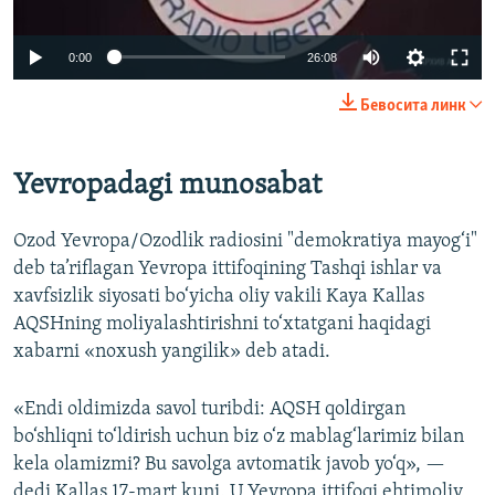
Auto
0:00
26:08
240p
Бевосита линк
360p
Auto
240p
360p
480p
480p
Yevropadagi munosabat
720p
720p
1080p
Ozod Yevropa/Ozodlik radiosini "demokratiya mayog‘i"
1080p
deb ta’riflagan Yevropa ittifoqining Tashqi ishlar va
xavfsizlik siyosati bo‘yicha oliy vakili Kaya Kallas
AQSHning moliyalashtirishni to‘xtatgani haqidagi
xabarni «noxush yangilik» deb atadi.
«Endi oldimizda savol turibdi: AQSH qoldirgan
bo‘shliqni to‘ldirish uchun biz o‘z mablag‘larimiz bilan
kela olamizmi? Bu savolga avtomatik javob yo‘q», —
dedi Kallas 17-mart kuni. U Yevropa ittifoqi ehtimoliy