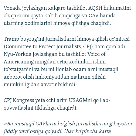
Venada joylashgan xalqaro tashkilot AQSH hukumatini
o‘z qarorini qayta ko‘rib chiqishga va OAV hamda
ularning xodimlarini himoya qilishga chaqirdi.
Tramp buyrug‘ini Jurnalistlarni himoya qilish qo‘mitasi
(Committee to Protect Journalists, CPJ) ham qoraladi.
Nyu-Yorkda joylashgan bu tashkilot Voice of
Americaning mingdan ortiq xodimlari ishini
to‘xtatganini va bu millionlab odamlarni mustaqil
axborot olish imkoniyatidan mahrum qilishi
mumkinligidan xavotir bildirdi.
CPJ Kongress yetakchilarini USAGMni qo‘llab-
quvvatlashni tiklashga chaqirdi.
«Bu mustaqil OAVlarni bo‘g‘ish jurnalistlarning hayotini
jiddiy xavf ostiga qo‘yadi. Ular ko‘pincha katta