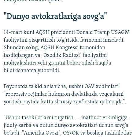
"Dunyo avtokratlariga sovg‘a"
14-mart kuni AQSH prezidenti Donald Tramp USAGM
faoliyatini qisqartirish to‘g‘risida farmonni imzoladi.
Shundan so‘ng, AQSH Kongressi tomonidan
tasdiqlangan va "Ozodlik Radiosi" faoliyatini
moliyalashtiruvchi grantni bekor qilish haqida
bildirishnoma yuborildi.
Bayonotda ta’kidlanishicha, ushbu OAV xodimlari
"repressiv rejimlar hukmron davlatlarda voqealarni
yoritish paytida katta shaxsiy xavf ostida qolmoqda".
"Ushbu tashkilotlarni tugatish — matbuot erkinligiga
jiddiy zarba va butun dunyo avtokratlari uchun sovg‘a
bo‘ladi. "Amerika Ovozi", OY/OR va boshqa tashkilotlar