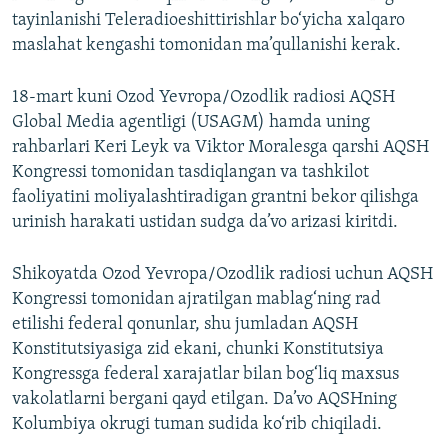
720p
1080p
tayinlanishi Teleradioeshittirishlar bo‘yicha xalqaro
1080p
maslahat kengashi tomonidan ma’qullanishi kerak.
18-mart kuni Ozod Yevropa/Ozodlik radiosi AQSH
Global Media agentligi (USAGM) hamda uning
rahbarlari Keri Leyk va Viktor Moralesga qarshi AQSH
Kongressi tomonidan tasdiqlangan va tashkilot
faoliyatini moliyalashtiradigan grantni bekor qilishga
urinish harakati ustidan sudga da’vo arizasi kiritdi.
Shikoyatda Ozod Yevropa/Ozodlik radiosi uchun AQSH
Kongressi tomonidan ajratilgan mablag‘ning rad
etilishi federal qonunlar, shu jumladan AQSH
Konstitutsiyasiga zid ekani, chunki Konstitutsiya
Kongressga federal xarajatlar bilan bog‘liq maxsus
vakolatlarni bergani qayd etilgan. Da’vo AQSHning
Kolumbiya okrugi tuman sudida ko‘rib chiqiladi.