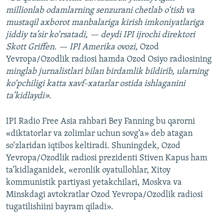
millionlab odamlarning senzurani chetlab o‘tish va
mustaqil axborot manbalariga kirish imkoniyatlariga
jiddiy ta’sir ko‘rsatadi, — deydi IPI ijrochi direktori
Skott Griffen. — IPI Amerika ovozi,
Ozod
Yevropa/Ozodlik radiosi hamda Ozod Osiyo radiosining
minglab jurnalistlari bilan birdamlik bildirib, ularning
ko‘pchiligi katta xavf-xatarlar ostida ishlaganini
ta’kidlaydi».
IPI Radio Free Asia rahbari Bey Fanning bu qarorni
«diktatorlar va zolimlar uchun sovg‘a» deb atagan
so‘zlaridan iqtibos keltiradi. Shuningdek, Ozod
Yevropa/Ozodlik radiosi prezidenti Stiven Kapus ham
ta’kidlaganidek, «eronlik oyatullohlar, Xitoy
kommunistik partiyasi yetakchilari, Moskva va
Minskdagi avtokratlar Ozod Yevropa/Ozodlik radiosi
tugatilishiini bayram qiladi».