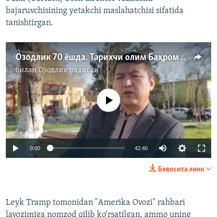
bajaruvchisining yetakchi maslahatchisi sifatida
tanishtirgan.
Озодлик 70 ёшда. Тарихчи олим Баҳром Ирзаев билан суҳбат
билан
Озодлик радиоси
Айни дамда медиа-манба мавжуд эмас
Auto
0:00
42:40
240p
Бевосита линк
360p
Auto
240p
360p
480p
480p
Leyk Tramp tomonidan "Amerika Ovozi" rahbari
lavozimiga nomzod qilib ko‘rsatilgan, ammo uning
720p