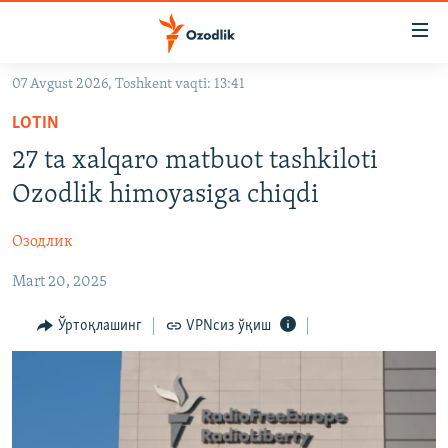
Линклар
Бош
мавзуларга
07 Avgust 2026, Toshkent vaqti: 13:41
ўтинг
OZODLIK SURISHTIRUVLARI
Асосий
LOTIN
OZODVIDEO
навигацияга
27 ta xalqaro matbuot tashkiloti
ўтинг
OZODARXIV
Ozodlik himoyasiga chiqdi
Қидиришга
ўтинг
На русском
Озодлик
Mart 20, 2025
ИЖТИМОИЙ ТАРМОҚЛАР
Ўртоқлашинг
VPNсиз ўқиш
Озодлик бошқа тилларда