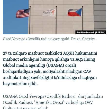
Ozod Yevropa/Ozodlik radiosi qarorgohi. Praga, Chexiya.
27 ta xalqaro matbuot tashkiloti AQSH hukumatini
matbuot erkinligini himoya qilishga va AQSHning
Global media agentligi (USAGM) orqali
boshqariladigan yoki moliyalashtiriladigan OAV
xodimlarining xavfsizligini ta’minlashga chaqirgan
bayonot e’lon qildi.
USAGM Ozod Yevropa/Ozodlik Radiosi, shu jumladan
Ozodlik Radiosi, "Amerika Ovozi" va boshqa OAV
faoliyatini nazorat qiladi.