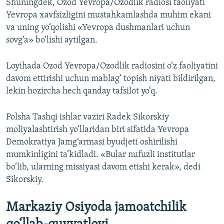
Shuningdek, Ozod Yevropa/Ozodlik radiosi faoliyati
Yevropa xavfsizligini mustahkamlashda muhim ekani
va uning yo‘qolishi «Yevropa dushmanlari uchun
sovg‘a» bo‘lishi aytilgan.
Loyihada Ozod Yevropa/Ozodlik radiosini o‘z faoliyatini
davom ettirishi uchun mablag‘ topish niyati bildirilgan,
lekin hozircha hech qanday tafsilot yo‘q.
Polsha Tashqi ishlar vaziri Radek Sikorskiy
moliyalashtirish yo‘llaridan biri sifatida Yevropa
Demokratiya Jamg‘armasi byudjeti oshirilishi
mumkinligini ta’kidladi. «Bular nufuzli institutlar
bo‘lib, ularning missiyasi davom etishi kerak», dedi
Sikorskiy.
Markaziy Osiyoda jamoatchilik