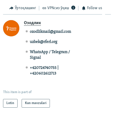
Ўртоқлашинг
VPNсиз ўқиш
Follow us
Озодлик
ozodlikmail@gmail.com
uzbek@rferl.org
WhatsApp / Telegram /
Signal
+420724740755 |
+420602612713
This item is part of
Lotin
Kun mavzulari