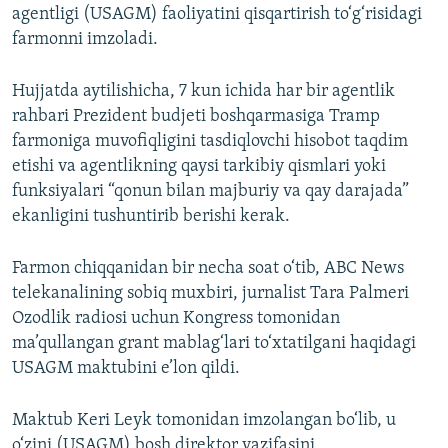
agentligi (USAGM) faoliyatini qisqartirish to‘g‘risidagi
farmonni imzoladi.
Hujjatda aytilishicha, 7 kun ichida har bir agentlik
rahbari Prezident budjeti boshqarmasiga Tramp
farmoniga muvofiqligini tasdiqlovchi hisobot taqdim
etishi va agentlikning qaysi tarkibiy qismlari yoki
funksiyalari “qonun bilan majburiy va qay darajada”
ekanligini tushuntirib berishi kerak.
Farmon chiqqanidan bir necha soat o‘tib, ABC News
telekanalining sobiq muxbiri, jurnalist Tara Palmeri
Ozodlik radiosi uchun Kongress tomonidan
ma’qullangan grant mablag‘lari to‘xtatilgani haqidagi
USAGM maktubini e’lon qildi.
Maktub Keri Leyk tomonidan imzolangan bo‘lib, u
o‘zini (USAGM) bosh direktor vazifasini