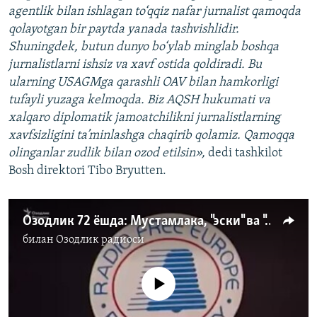
agentlik bilan ishlagan to‘qqiz nafar jurnalist qamoqda
qolayotgan bir paytda yanada tashvishlidir.
Shuningdek, butun dunyo bo‘ylab minglab boshqa
jurnalistlarni ishsiz va xavf ostida qoldiradi. Bu
ularning USAGMga qarashli OAV bilan hamkorligi
tufayli yuzaga kelmoqda. Biz AQSH hukumati va
xalqaro diplomatik jamoatchilikni jurnalistlarning
xavfsizligini ta’minlashga chaqirib qolamiz. Qamoqqa
olinganlar zudlik bilan ozod etilsin»,
dedi tashkilot
Bosh direktori Tibo Bryutten.
Озодлик 72 ёшда: Мустамлака, "эски" ва "янги" Ўзбекистон солномаси (2-қисм)
билан
Озодлик радиоси
Айни дамда медиа-манба мавжуд эмас