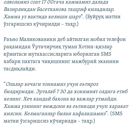
олволамиз соат 17 00гача хаммамиз далада
Вазирликдан Басетханова ташриф киладилар.
Хамма уз вактида келиши шарт
”. (Буйруқ матни
ўзгаришсиз кўчирилди – таҳр.)
Раъно Маликованики деб айтилган мобил телефон
рақамидан Ўртачирчиқ туман Хотин-қизлар
қўмитаси мутахассисларига юборилган SMS
хабари пахтага чиқишнинг мажбурий эканини
тасдиқлайди.
“
Опалар кечаги тоннамиз учун еьтироз
билдирилди. Эрталаб 7 30 да хокимият олдига етиб
келинг. Хеч кандай бахона ва важлар утмайди.
Хамма узининг виждони ва еьтикоди учун харакат
килсин. Келмаганлар билан хафалашамиз
”. (SMS
матни ўзгаришсиз кўчирилди – таҳр.)