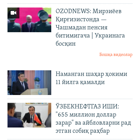
OZODNEWS: Мирзиёев
Қирғизистонда —
Чашмадан пенсия
битимигача | Украинага
босқин
Бошқа видеолар
Наманган шаҳар ҳокими
11 йилга қамалди
ЎЗБЕКНЕФТГАЗ ИШИ:
"655 миллион доллар
зарар" ва айбловларни рад
этган собиқ раҳбар