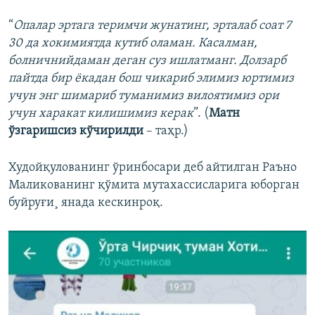
“
Опалар эртага теримчи жунатинг, эрталаб соат 7
30 да хокимиятда кутиб оламан. Касалман,
болничнийдаман деган суз ишлатманг. Долзарб
пайтда бир ёкадан бош чикариб элимиз юртимиз
учун энг шимариб туманимиз вилоятимиз ори
учун харакат килишимиз керак
”. (
Матн
ўзгаришсиз кўчирилди
– таҳр.)
Худойқулованинг ўринбосари деб айтилган Раъно
Маликованинг қўмита мутахассисларига юборган
буйруғи¸ янада кескинроқ.