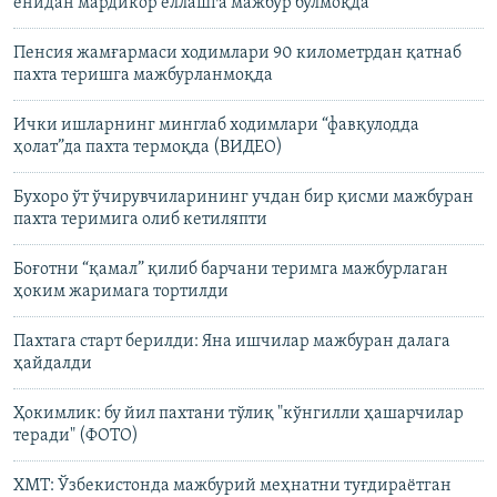
ёнидан мардикор ёллашга мажбур бўлмоқда
Пенсия жамғармаси ходимлари 90 километрдан қатнаб
пахта теришга мажбурланмоқда
Ички ишларнинг минглаб ходимлари “фавқулодда
ҳолат”да пахта термоқда (ВИДЕО)
Бухоро ўт ўчирувчиларининг учдан бир қисми мажбуран
пахта теримига олиб кетиляпти
Боғотни “қамал” қилиб барчани теримга мажбурлаган
ҳоким жаримага тортилди
Пахтага старт берилди: Яна ишчилар мажбуран далага
ҳайдалди
Ҳокимлик: бу йил пахтани тўлиқ "кўнгилли ҳашарчилар
теради" (ФОТО)
ХМТ: Ўзбекистонда мажбурий меҳнатни туғдираëтган