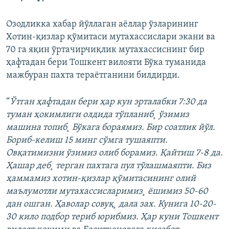
Озодликка хабар йўллаган аëллар ўзларининг
Хотин-қизлар қўмитаси мутахассислари экани ва
70 га яқин ўртачирчиқлик мутахассиснинг бир
ҳафтадан бери Тошкент вилояти Бўка туманида
мажбуран пахта тераëтганини билдирди.
“
Ўтган ҳафтадан бери ҳар кун эрталабки 7:30 да
туман ҳокимлиги олдида тўпланиб¸ ўзимиз
машина топиб¸ Бўкага бораямиз. Бир соатлик йўл.
Бориб-келиш 15 минг сўмга тушаяпти.
Овқатимизни ўзимиз олиб борамиз. Қайтиш 7-8 да.
Ҳашар деб¸ терган пахтага пул тўлашмаяпти. Биз
ҳаммамиз хотин-қизлар қўмитасининг олий
маълумотли мутахассисларимиз¸ ëшимиз 50-60
дан ошган. Ҳаволар совуқ¸ дала зах. Кунига 10-20-
30 кило подбор териб юрибмиз. Ҳар куни Тошкент