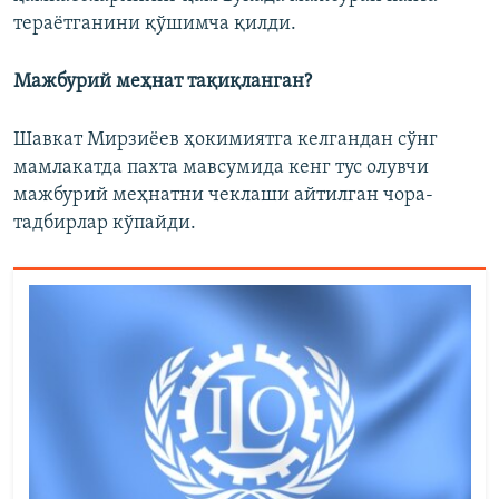
тераëтганини қўшимча қилди.
Мажбурий меҳнат тақиқланган?
Шавкат Мирзиëев ҳокимиятга келгандан сўнг
мамлакатда пахта мавсумида кенг тус олувчи
мажбурий меҳнатни чеклаши айтилган чора-
тадбирлар кўпайди.