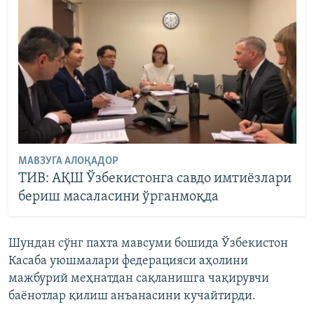
МАВЗУГА АЛОҚАДОР
ТИВ: АҚШ Ўзбекистонга савдо имтиёзлари
бериш масаласини ўрганмоқда
Шундан сўнг пахта мавсуми бошида Ўзбекистон
Касаба уюшмалари федерацияси аҳолини
мажбурий меҳнатдан сақланишга чақирувчи
баëнотлар қилиш анъанасини кучайтирди.