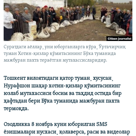
Суратдаги аëллар¸ уни юборганларга кўра¸ Ўртачирчиқ
туман Хотин-қизлар қўмитасининг Бўка туманида
мажбуран пахта тераëтган мутахассисларидир.
Тошкент вилоятидаги қатор туман¸ хусусан¸
Нурафшон шаҳар хотин-қизлар қўмитасининг
юзлаб мутахассиси босим ва таҳдид остида бир
ҳафтадан бери Бўка туманида мажбуран пахта
термоқда.
Озодликка 8 ноябрь куни юборилган SMS
ëзишмалари нусхаси¸ қолаверса, расм ва видеолар