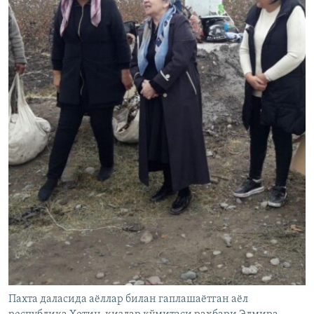
Пахта даласида аëллар билан гаплашаëтган аëл