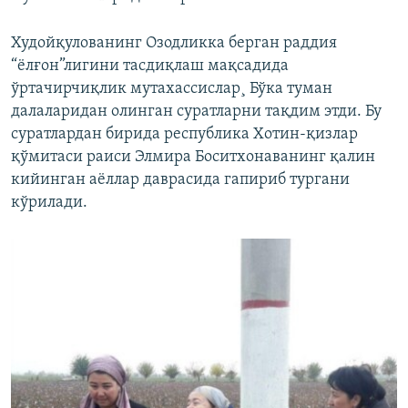
Худойқулованинг Озодликка берган раддия
“ëлғон”лигини тасдиқлаш мақсадида
ўртачирчиқлик мутахассислар¸ Бўка туман
далаларидан олинган суратларни тақдим этди. Бу
суратлардан бирида республика Хотин-қизлар
қўмитаси раиси Элмира Боситхонаванинг қалин
кийинган аëллар даврасида гапириб тургани
кўрилади.