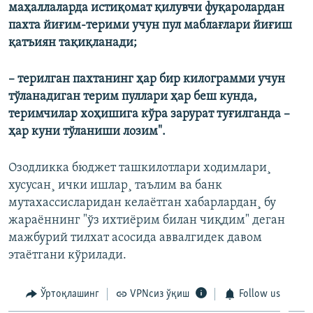
маҳаллаларда истиқомат қилувчи фуқаролардан
пахта йиғим-терими учун пул маблағлари йиғиш
қатъиян тақиқланади;
– терилган пахтанинг ҳар бир килограмми учун
тўланадиган терим пуллари ҳар беш кунда,
теримчилар хоҳишига кўра зарурат туғилганда –
ҳар куни тўланиши лозим".
Озодликка бюджет ташкилотлари ходимлари¸
хусусан¸ ички ишлар¸ таълим ва банк
мутахассисларидан келаëтган хабарлардан¸ бу
жараëннинг "ўз ихтиëрим билан чиқдим" деган
мажбурий тилхат асосида аввалгидек давом
этаëтгани кўрилади.
Ўртоқлашинг
VPNсиз ўқиш
Follow us