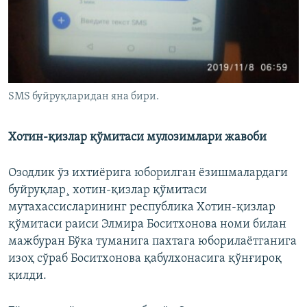
SMS буйруқларидан яна бири.
Хотин-қизлар қўмитаси мулозимлари жавоби
Озодлик ўз ихтиëрига юборилган ëзишмалардаги
буйруқлар¸ хотин-қизлар қўмитаси
мутахассисларининг республика Хотин-қизлар
қўмитаси раиси Элмира Боситхонова номи билан
мажбуран Бўка туманига пахтага юборилаëтганига
изоҳ сўраб Боситхонова қабулхонасига қўнғироқ
қилди.