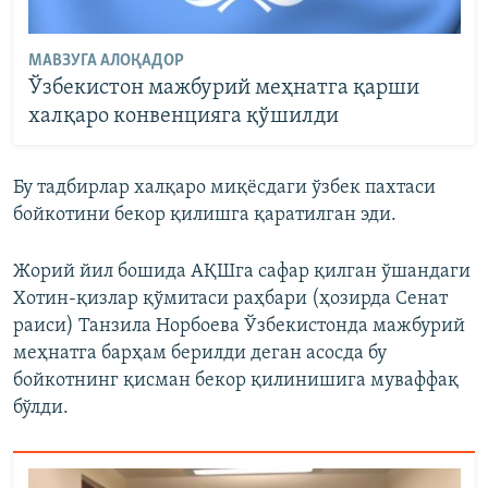
МАВЗУГА АЛОҚАДОР
Ўзбекистон мажбурий меҳнатга қарши
халқаро конвенцияга қўшилди
Бу тадбирлар халқаро миқëсдаги ўзбек пахтаси
бойкотини бекор қилишга қаратилган эди.
Жорий йил бошида АҚШга сафар қилган ўшандаги
Хотин-қизлар қўмитаси раҳбари (ҳозирда Сенат
раиси) Танзила Норбоева Ўзбекистонда мажбурий
меҳнатга барҳам берилди деган асосда бу
бойкотнинг қисман бекор қилинишига муваффақ
бўлди.