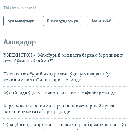
This item is part of
Кун мавзулари
Инсон ҳуқуқлари
Пахта-2019
Алоқадор
ЎЗБЕКИСТОН – “Мажбурий меҳнатга барҳам беришнинг
осон йўлини айтайми?”
Пахтага мажбурий чиқарилган ўқитувчилардан “ўз
хоҳишим билан” деган ариза олинди
Хўжайлида ўқитувчилар ҳам пахтага сафарбар этилди
Хоразм вилоят ҳокими барча ташкилотларни 3 кунга
пахта теримига сафарбар қилди
Тўрақўрғонда корхона ва ташкилот раҳбарлари пахтага ўз