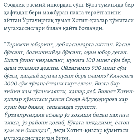
Озодлик расмий инкордан сўнг Бўка туманида бир
ҳафтадан бери мажбуран пахта тераëтганини
айтган Ўртачирчиқ туман Хотин-қизлар қўмитаси
мутахассислари билан қайта боғланди.
“
Теримчи юборинг¸ деб касалларга айтган. Касал
бўлсанг¸ болничнийда бўлсанг, одам юбор деган.
Бизга ўзинг чиқмасанг¸ кунига 100 минг сўм бер¸
одам топaмиз деяпти. Ойлигимиз 900 минг сўм
бўлса¸ қандай шунча пулни бера оламиз? Килосига
2000 сўм тўланаëтгани ғирт ëлғон. Бизга бир
тийин ҳам тўланмаяпти¸ ҳашар деб. Вилоят Хотин-
қизлар қўмитаси раиси Озода Абдуқодирова ҳар
куни биз билан¸ тепамизда турипти.
Ўртачирчиқлик аëллар ўз хоҳиши билан пахтага
чиқса¸ ўз райони қолиб¸ Бўкага чиқадими¸ ëлғон
ҳам эви биланда!
”¸ деди Хотин-қизлар қўмитаси
мутахассисларидан бири.