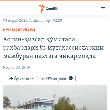
Линклар
Бош
мавзуларга
08 Avgust 2026, Toshkent vaqti: 02:23
ўтинг
OZODLIK SURISHTIRUVLARI
Асосий
КУН МАВЗУЛАРИ
OZODVIDEO
навигацияга
Хотин-қизлар қўмитаси
ўтинг
OZODARXIV
раҳбарлари ўз мутахассисларини
Қидиришга
ўтинг
мажбуран пахтага чиқармоқда
На русском
Noyabr 08, 2019
ИЖТИМОИЙ ТАРМОҚЛАР
Ўртоқлашинг
VPNсиз ўқиш
Озодлик бошқа тилларда