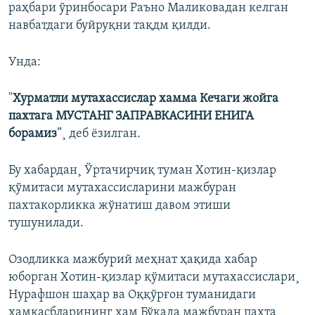
раҳбари ўринбосари Раъно Маликовадан келган
навбатдаги буйруқни тақдм қилди.
Унда:
"
Хурматли мутахассислар хамма Кечаги жойга
пахтага МУСТАНГ ЗАПРАВКАСИНИ ЕНИГА
борамиз
”¸ деб ëзилган.
Бу хабардан¸ Ўртачирчиқ туман Хотин-қизлар
қўмитаси мутахассисларини мажбуран
пахтакорликка жўнатиш давом этиши
тушунилади.
Озодликка мажбурий меҳнат ҳақида хабар
юборган Хотин-қизлар қўмитаси мутахассислари¸
Нурафшон шаҳар ва Оққўрғон туманидаги
ҳамкасбларининг ҳам Бўкада мажбуран пахта