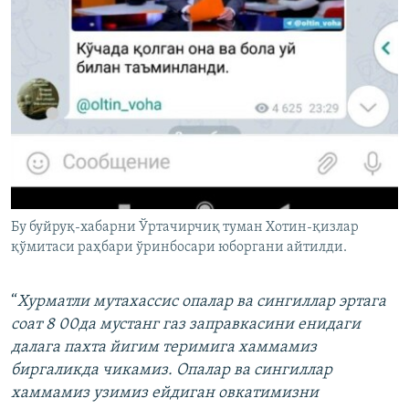
Бу буйруқ-хабарни Ўртачирчиқ туман Хотин-қизлар
қўмитаси раҳбари ўринбосари юборгани айтилди.
“
Хурматли мутахассис опалар ва сингиллар эртага
соат 8 00да мустанг газ заправкасини енидаги
далага пахта йигим теримига хаммамиз
биргаликда чикамиз. Опалар ва сингиллар
хаммамиз узимиз ейдиган овкатимизни