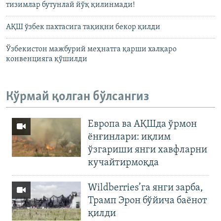
тизимлар бутунлай йўқ қилинмади!
АҚШ ўзбек пахтасига тақиқни бекор қилди
Ўзбекистон мажбурий меҳнатга қарши халқаро
конвенцияга қўшилди
Кўрмай қолган бўлсангиз
Европа ва АҚШда ўрмон
ёнғинлари: иқлим
ўзгариши янги хавфларни
кучайтирмоқда
Wildberries’га янги зарба,
Трамп Эрон бўйича баёнот
қилди