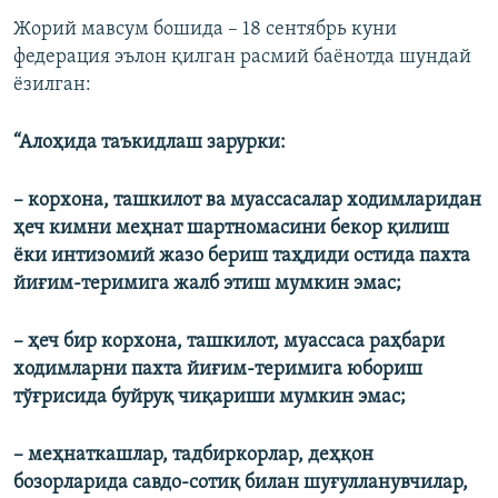
Жорий мавсум бошида – 18 сентябрь куни
федерация эълон қилган расмий баëнотда шундай
ëзилган:
“Алоҳида таъкидлаш зарурки:
– корхона, ташкилот ва муассасалар ходимларидан
ҳеч кимни меҳнат шартномасини бекор қилиш
ёки интизомий жазо бериш таҳдиди остида пахта
йиғим-теримига жалб этиш мумкин эмас;
– ҳеч бир корхона, ташкилот, муассаса раҳбари
ходимларни пахта йиғим-теримига юбориш
тўғрисида буйруқ чиқариши мумкин эмас;
– меҳнаткашлар, тадбиркорлар, деҳқон
бозорларида савдо-сотиқ билан шуғулланувчилар,