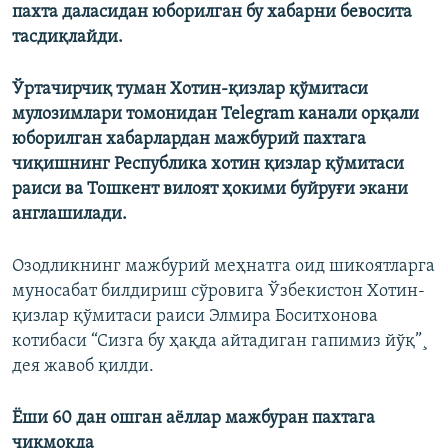
пахта даласидан юборилган бу хабарни бевосита
тасдиқлайди.
Ўртачирчиқ туман Хотин-қизлар қўмитаси
мулозимлари томонидан Telegram канали орқали
юборилган хабарлардан мажбурий пахтага
чиқишнинг Республика хотин қизлар қўмитаси
раиси ва Тошкент вилоят ҳокими буйруғи экани
англашилади.
Озодликнинг мажбурий меҳнатга оид шикоятларга
муносабат билдириш сўровига Ўзбекистон Хотин-
қизлар қўмитаси раиси Элмира Боситхонова
котибаси “Сизга бу ҳақда айтадиган гапимиз йўқ”¸
дея жавоб қилди.
Ëши 60 дан ошган аëллар мажбуран пахтага
чиқмоқда