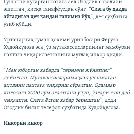
Гўшакни кўтарган котиба аëл Озодлик саволини
эшитгач¸ қисқа танаффусдан сўнг¸ “
Сизга бу ҳақда
айтадиган ҳеч қандай гапимиз йўқ
”¸ дея суҳбатни
узиб қўйди.
Ўртачирчиқ туман ҳокими ўринбосари Феруза
Худойқулова эса¸ ўз мутахассисларининг мажбуран
пахтага чиқарилаëтганини мутлақ инкор қилди.
“
Мен юборган хабарда “теримчи жўнатинг”
дейилган. Мутахассисларимиздан уюшмаган
аҳолини пахтага чиқариш сўралган. Одамлар
килосига 2000 сўм олаëтгани учун¸ ўзлари жон деб
чиқаяпти. Сизга ëлғон хабар беришган
”¸ деди
Озодлик билан телефон суҳбатида Худойқулова.
Инкорни инкор