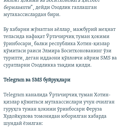
вилоят ҳокими ва Боситхоновага ҳисобот
берилаяпти
”¸ дейди Озодлик гаплашган
мутахассислардан бири.
Бу хабарни жўнатган аëллар¸ мажбурий меҳнат
тепасида нафақат Ўртачирчиқ туман ҳокими
ўринбосари¸ балки республика Хотин-қизлар
қўмитаси раиси Элмира Боситхонованинг ўзи
турипти¸ деган иддаони қўлловчи айрим SMS ва
суратларни Озодликка тақдим қилди.
Telegram ва SMS буйруқлари
Telegram каналида Ўртачирчиқ туман Хотин-
қизлар қўмитаси мутахассислари учун очилган
гуруҳга туман ҳокими ўринбосари Феруза
Худойқулова томонидан юборилган хабарда
шундай ëзилган: