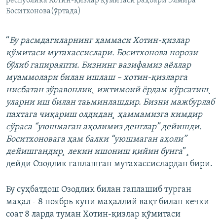
республика Хотин-қизлар қўмитаси раҳбари Элмира
Боситхонова(ўртада)
“
Бу расмдагиларнинг ҳаммаси Хотин-қизлар
қўмитаси мутахассислари. Боситхонова норози
бўлиб гапираяпти. Бизнинг вазифамиз аёллар
муаммолари билан ишлаш – хотин-қизларга
нисбатан зўравонлик¸ ижтимоий ёрдам кўрсатиш¸
уларни иш билан таьминлашдир. Бизни мажбурлаб
пахтага чиқариш олдидан¸ ҳаммамизга кимдир
сўраса “уюшмаган аҳолимиз денглар” дейишди.
Боситхоновага ҳам балки “уюшмаган аҳоли”
дейишгандир¸ лекин ишониш қийин бунга
”¸
дейди Озодлик гаплашган мутахассислардан бири.
Бу суҳбатдош Озодлик билан гаплашиб турган
маҳал - 8 ноябрь куни маҳаллий вақт билан кечки
соат 8 ларда туман Хотин-қизлар қўмитаси