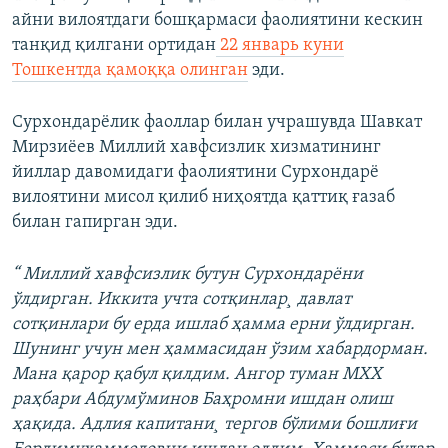
айни вилоятдаги бошқармаси фаолиятини кескин
танқид қилгани ортидан
22 январь куни
Тошкентда қамоққа олинган
эди.
Сурхондарëлик фаоллар билан учрашувда Шавкат
Мирзиëев Миллий хавфсизлик хизматининг
йиллар давомидаги фаолиятини Сурхондарë
вилоятини мисол қилиб ниҳоятда қаттиқ ғазаб
билан гапирган эди.
“ Миллий хавфсизлик бутун Сурхондарëни
ўлдирган. Иккита учта сотқинлар¸ давлат
сотқинлари бу ерда ишлаб ҳамма ерни ўлдирган.
Шунинг учун мен ҳаммасидан ўзим хабардорман.
Мана қарор қабул қилдим. Ангор туман МХХ
раҳбари Абдумўминов Баҳромни ишдан олиш
ҳақида. Адлия капитани¸ тергов бўлими бошлиғи