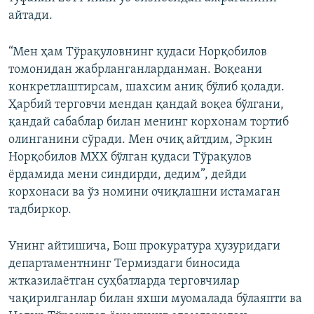
айтади.
“Мен ҳам Тўрақуловнинг қудаси Норқобилов
томонидан жабрланганларданман. Воқеани
конкретлаштирсам, шахсим аниқ бўлиб қолади.
Ҳарбий терговчи мендан қандай воқеа бўлгани,
қандай сабаблар билан менинг корхонам тортиб
олинганини сўради. Мен очиқ айтдим, Эркин
Норқобилов МХХ бўлган қудаси Тўрақулов
ёрдамида мени синдирди, дедим”, дейди
корхонаси ва ўз номини очиқлашни истамаган
тадбиркор.
Унинг айтишича, Бош прокуратура ҳузуридаги
департаментнинг Термиздаги биносида
жтказилаëтган суҳбатларда терговчилар
чақирилганлар билан яхши муомалада бўлаяпти ва