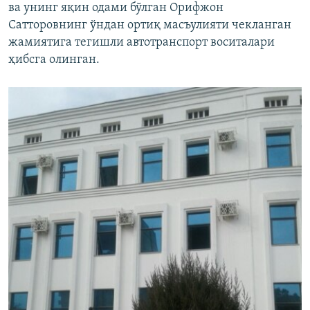
ва унинг яқин одами бўлган Орифжон
Сатторовнинг ўндан ортиқ масъулияти чекланган
жамиятига тегишли автотранспорт воситалари
ҳибсга олинган.