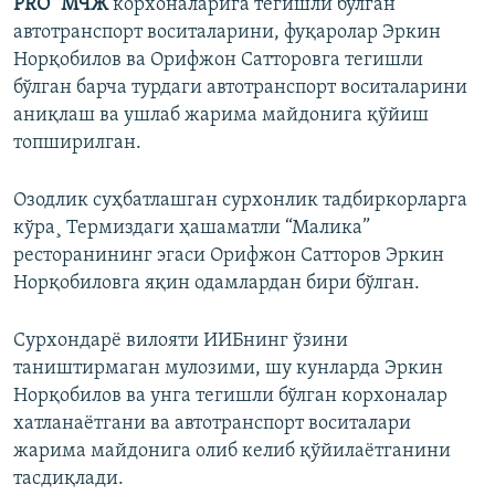
PRO” МЧЖ
корхоналарига тегишли бўлган
автотранспорт воситаларини, фуқаролар Эркин
Норқобилов ва Орифжон Сатторовга тегишли
бўлган барча турдаги автотранспорт воситаларини
аниқлаш ва ушлаб жарима майдонига қўйиш
топширилган.
Озодлик суҳбатлашган сурхонлик тадбиркорларга
кўра¸ Термиздаги ҳашаматли “Малика”
ресторанининг эгаси Орифжон Сатторов Эркин
Норқобиловга яқин одамлардан бири бўлган.
Сурхондарё вилояти ИИБнинг ўзини
таништирмаган мулозими, шу кунларда Эркин
Норқобилов ва унга тегишли бўлган корхоналар
хатланаётгани ва автотранспорт воситалари
жарима майдонига олиб келиб қўйилаётганини
тасдиқлади.