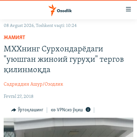
Линклар
Бош
мавзуларга
08 Avgust 2026, Toshkent vaqti: 10:24
ўтинг
OZODLIK SURISHTIRUVLARI
Асосий
ЖАМИЯТ
OZODVIDEO
навигацияга
МХХнинг Сурхондарëдаги
ўтинг
OZODARXIV
"уюшган жиноий гуруҳи" тергов
Қидиришга
ўтинг
қилинмоқда
На русском
Садриддин Ашур/Озодлик
ИЖТИМОИЙ ТАРМОҚЛАР
Fevral 27, 2018
Ўртоқлашинг
VPNсиз ўқиш
Озодлик бошқа тилларда