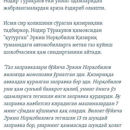
Нодир Тўрақулов ёки унинг одамларидан
жабрланганлардан ариза ёздириб олаяпти.
Исми сир қолишини сўраган қизириқлик
тадбиркор, Нодир Тўрақулов ҳимоясидан
"қутурган" Эркин Норқобилов Қизириқ
туманидаги автомобилларга метан газ қуйиш
шохобчасини ҳам синдирганини айтади.
“Газ заправкалари бўйича Эркин Норқобилов
вилоятда монополия ўрнатган эди. Қизириқда
аввалдан қурилган заправка бор эди. Норқобилов
уни ҳам сунъий банкрот қилиб, унинг ёнига ўз
одамларига тегишли янги заправка қурдирди. Бу
заправка навбатсиз кирадиган машиналардан 7
минг сўмдан қўшимча ҳақ оларди. Вилоят бўйича
Эркин Норқобиловга тегишли 13 та шундай
заправка бор, уларнинг ҳаммасида шундай ҳолат