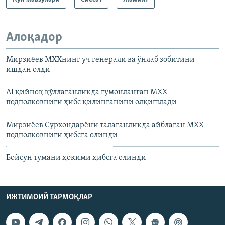
Алоқадор
Мирзиëев МХХнинг уч генерали ва ўнлаб зобитини
ишдан олди
AI қийноқ қўллаганликда гумонланган МХХ
подполковниги ҳибс қилинганини олқишлади
Мирзиëев Сурхондарëни талаганликда айблаган МХХ
подполковниги ҳибсга олинди
Бойсун тумани ҳокими ҳибсга олинди
ИЖТИМОИЙ ТАРМОҚЛАР