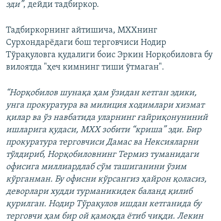
эди”
, дейди тадбиркор.
Тадбиркорнинг айтишича, МХХнинг
Сурхондарëдаги бош терговчиси Нодир
Тўрақуловга қудалиги боис Эркин Норқобиловга бу
вилоятда "ҳеч кимнинг тиши ўтмаган".
“Норқобилов шунақа ҳам ўзидан кетган эдики,
унга прокуратура ва милиция ходимлари хизмат
қилар ва ўз навбатида уларнинг ғайриқонуниний
ишларига қудаси, МХХ зобити “криша” эди. Бир
прокуратура терговчиси Дамас ва Нексияларни
тўлдириб, Норқобиловнинг Термиз туманидаги
офисига миллиардлаб сўм ташиганини ўзим
кўрганман. Бу офисни кўрсангиз ҳайрон қоласиз,
деворлари худди турманикидек баланд қилиб
қурилган. Нодир Тўрақулов ишдан кетганида бу
терговчи ҳам бир ой қамоқда ётиб чиқди. Лекин