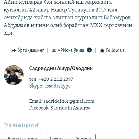
Айни кунларда ўзи жиноий иш марказига
қўйилган 42 яшар Нодир Тўрақулов 2017 йил
сентябрида ҳибсга олинган журналист Бобомурод
Абдуллаев ишини олиб бораëтган МХХ терговчиси
эди.
Ўртоқлашинг
VPNсиз ўқиш
Follow us
Садриддин Ашур/Озодлик
тел: +420 2 2112 2397
Skype: assadrskype
Email: sadriddin61@gmail.com
Facebook: Sadriddin Ashurov
This item is part of
Кун мавзулари
Сиёсат
Жамият