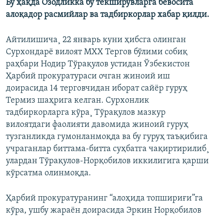
Бу ҳақда Озодликка бу текширувларга бевосита
алоқадор расмийлар ва тадбиркорлар хабар қилди.
Айтилишича¸ 22 январь куни ҳибсга олинган
Сурхондарë вилоят МХХ Тергов бўлими собиқ
раҳбари Нодир Тўрақулов устидан Ўзбекистон
Ҳарбий прокуратураси очган жиноий иш
доирасида 14 терговчидан иборат сайёр гуруҳ
Термиз шаҳрига келган. Сурхонлик
тадбиркорларга кўра¸ Тўрақулов мазкур
вилоятдаги фаолияти давомида жиноий гуруҳ
тузганликда гумонланмоқда ва бу гуруҳ таъқибига
учраганлар биттама-битта суҳбатга чақиртирилиб¸
улардан Тўрақулов-Норқобилов иккилигига қарши
кўрсатма олинмоқда.
Ҳарбий прокуратуранинг “алоҳида топшириғи”га
кўра, ушбу жараëн доирасида Эркин Норқобилов