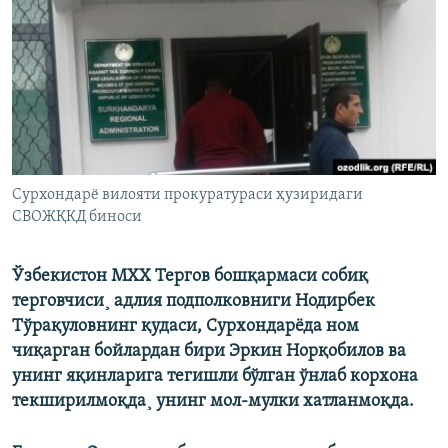
Сурхондарё вилояти прокуратураси ҳузиридаги
СВОЖҚКД биноси
Ўзбекистон МХХ Тергов бошқармаси собиқ
терговчиси¸ адлия подполковниги Нодирбек
Тўрақуловнинг қудаси, Сурхондарёда ном
чиқарган бойлардан бири Эркин Норқобилов ва
унинг яқинларига тегишли бўлган ўнлаб корхона
текширилмоқда¸ унинг мол-мулки хатланмоқда.