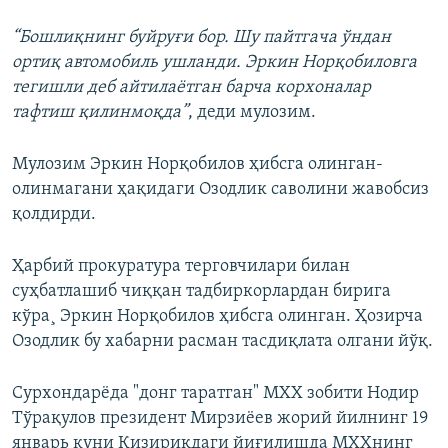
“Бошлиқнинг буйруғи бор. Шу пайтгача ўндан
ортиқ автомобиль ушланди. Эркин Норқобиловга
тегишли деб айтилаётган барча корхоналар
тафтиш қилинмоқда”
, деди мулозим.
Мулозим Эркин Норқобилов ҳибсга олинган-
олинмагани ҳақидаги Озодлик саволини жавобсиз
қолдирди.
Ҳарбий прокуратура терговчилари билан
суҳбатлашиб чиққан тадбиркорлардан бирига
кўра¸ Эркин Норқобилов ҳибсга олинган. Ҳозирча
Озодлик бу хабарни расман тасдиқлата олгани йўқ.
Сурхондарëда "донг таратган" МХХ зобити Нодир
Тўрақулов президент Мирзиëев жорий йилнинг 19
январь куни Қизириқдаги йиғилишда МХХнинг