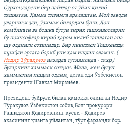
Бердимуҳаммедовни ишдан олдим. Ҳаммаси булар
Сурхондарëни бир пайтлар от ўйин қилиб
ташлаган. Ҳамма тизимга аралашган. Мой заводи
уларники эди¸ ўзимам билардим буни. Дон
комбинати ва бошқа бутун тирик ташкилотларни
бу ноинсофлар кириб ҳаром қилиб ташлаган ана
шу олдинги сотқинлар. Бир иккитаси Тошкентда
юрибди эртага бориб уни ҳам ишдан оламан. (
Нодир Тўрақулов
назарда тутилмоқда - таҳр.)
Буларнинг ҳаммаси сотқин. Мана¸ мен бугун
ҳаммасини ишдан олдим¸
деган эди Ўзбекистон
президенти Шавкат Мирзиёев.
Президент буйруғи билан қамоққа олинган Нодир
Тўрақулов Ўзбекистон собиқ Бош прокурори
Рашиджон Қодировнинг куëви - Қодиров
акасининг қизига уйланган¸ тўрт фарзанди бор.