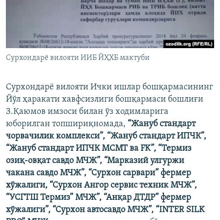
Сурхондарё вилояти ИИБ ЙҲХБ мактуби
Сурхондарё вилояти Ички ишлар бошқармасининг
Йўл ҳаракати хавфсизлиги бошқармаси бошлиғи
З.Қаюмов имзоси билан ўз ходимларига
юборилган топшириқномада,
“Жануб стандарт
чорвачилик комплекси”, “Жануб стандарт ИПЧК”,
“Жануб стандарт ИПЧК МСМТ ва FK”, “Термиз
озиқ-овқат савдо МЧЖ”, “Марказий улгуржи
чакана савдо МЧЖ”, “Сурхон сарвари” фермер
хўжалиги, “Сурхон Ангор сервис техник МЧЖ”,
“УСГТШ Термиз” МЧЖ”, “Анқар ДТДР” фермер
хўжалиги”, “Сурхон автосавдо МЧЖ”, “INTER SILK