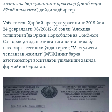
ҳозир яна бир туманнинг прокурор ўринбосари
бўлиб ишлаяпти”,
дейди тадбиркор.
Ўзбекистон Ҳарбий прокуратурасининг 2018 йил
24 февралдаги 08/26612-18 сонли “Алоҳида
топшириғи”да Эркин Норқобилов ва Орифжон
Сатторов устидан очилган жиноят ишида бу
шахсларга тегишли ўндан ортиқ “Масъулияти
чекланган жамият”(МЧЖ)нинг барча
автотранспорт воситалари ушланиши ҳақида
фармойиш берилган.