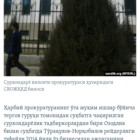
Сурхондарё вилояти прокуратураси ҳузиридаги
СВОЖҚКД биноси
Ҳарбий прокуратуранинг ўта муҳим ишлар бўйича
тергов гуруҳи томонидан суҳбатга чақирилган
сурхондарёлик тадбиркорлардан бири Озодлик
билан суҳбатда Тўрақулов-Норқобилов рейдерлиги
туфайли 2014 йили ўз бизнесидан ажраганини