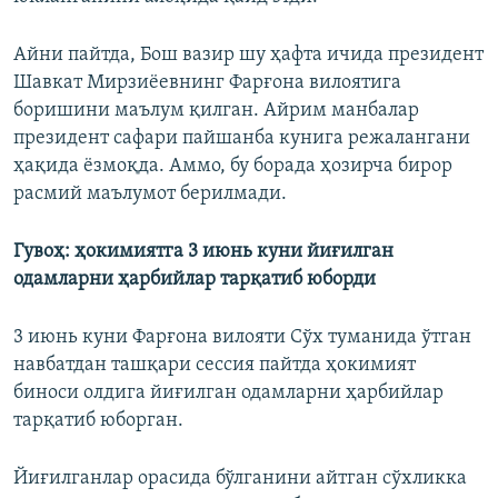
Айни пайтда, Бош вазир шу ҳафта ичида президент
Шавкат Мирзиёевнинг Фарғона вилоятига
боришини маълум қилган. Айрим манбалар
президент сафари пайшанба кунига режалангани
ҳақида ёзмоқда. Аммо, бу борада ҳозирча бирор
расмий маълумот берилмади.
Гувоҳ: ҳокимиятга 3 июнь куни йиғилган
одамларни ҳарбийлар тарқатиб юборди
3 июнь куни Фарғона вилояти Сўх туманида ўтган
навбатдан ташқари сессия пайтда ҳокимият
биноси олдига йиғилган одамларни ҳарбийлар
тарқатиб юборган.
Йиғилганлар орасида бўлганини айтган сўхликка