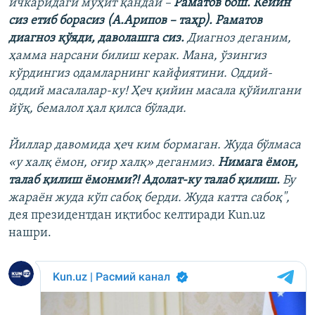
ичкаридаги муҳит қандай –
Раматов бош. Кейин
сиз етиб борасиз (А.Арипов – таҳр). Раматов
диагноз қўяди, даволашга сиз.
Диагноз деганим,
ҳамма нарсани билиш керак. Мана, ўзингиз
кўрдингиз одамларнинг кайфиятини. Оддий-
оддий масалалар-ку! Ҳеч қийин масала қўйилгани
йўқ, бемалол ҳал қилса бўлади.
Йиллар давомида ҳеч ким бормаган. Жуда бўлмаса
«у халқ ёмон, оғир халқ» деганмиз.
Нимага ёмон,
талаб қилиш ёмонми?! Адолат-ку талаб қилиш.
Бу
жараён жуда кўп сабоқ берди. Жуда катта сабоқ",
дея президентдан иқтибос келтиради Kun.uz
нашри.