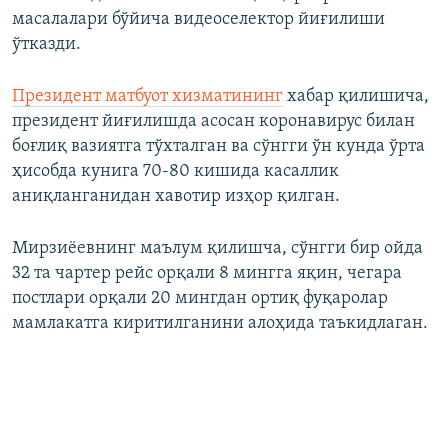
масалалари бўйича видеоселектор йиғилиши
ўтказди.
Президент матбуот хизматининг
хабар қилишича,
президент йиғилишда асосан коронавирус билан
боғлиқ вазиятга тўхталган ва сўнгги ўн кунда ўрта
ҳисобда кунига 70-80 кишида касаллик
аниқланганидан хавотир изҳор қилган.
Мирзиёевнинг маълум қилишча, сўнгги бир ойда
32 та чартер рейс орқали 8 мингга яқин, чегара
постлари орқали 20 мингдан ортиқ фуқаролар
мамлакатга киритилганини алоҳида таъкидлаган.