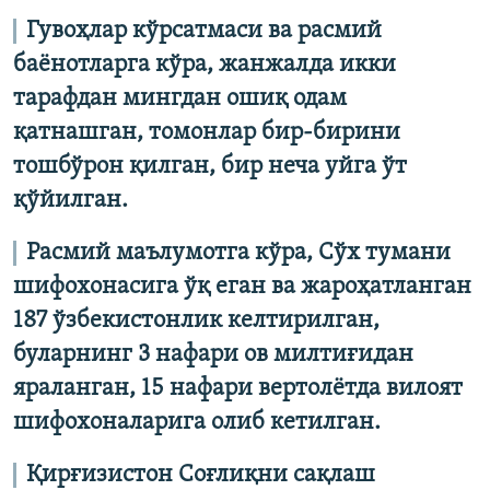
Гувоҳлар кўрсатмаси ва расмий
баёнотларга кўра, жанжалда икки
тарафдан мингдан ошиқ одам
қатнашган, томонлар бир-бирини
тошбўрон қилган, бир неча уйга ўт
қўйилган.
Расмий маълумотга кўра, Сўх тумани
шифохонасига ўқ еган ва жароҳатланган
187 ўзбекистонлик келтирилган,
буларнинг 3 нафари ов милтиғидан
яраланган, 15 нафари вертолётда вилоят
шифохоналарига олиб кетилган.
Қирғизистон Соғлиқни сақлаш