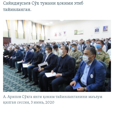
Сайидмусаев Сўх тумани ҳокими этиб
тайинланган.
А. Арипов Сўхга янги ҳоким тайинланганини маълум
қилган сессия, 3 июнь, 2020