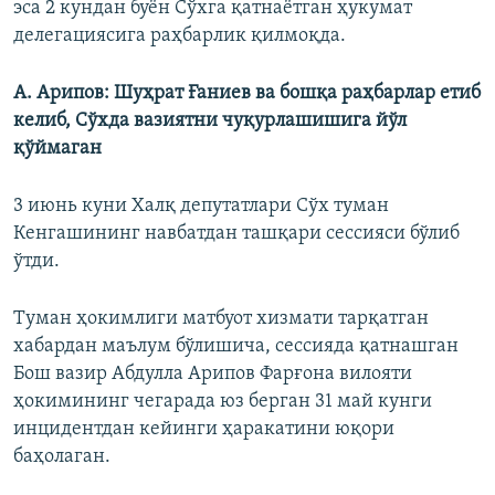
эса 2 кундан буён Сўхга қатнаётган ҳукумат
делегациясига раҳбарлик қилмоқда.
А. Арипов: Шуҳрат Ғаниев ва бошқа раҳбарлар етиб
келиб, Сўхда вазиятни чуқурлашишига йўл
қўймаган
3 июнь куни Халқ депутатлари Сўх туман
Кенгашининг навбатдан ташқари сессияси бўлиб
ўтди.
Туман ҳокимлиги матбуот хизмати тарқатган
хабардан маълум бўлишича, сессияда қатнашган
Бош вазир Абдулла Арипов Фарғона вилояти
ҳокимининг чегарада юз берган 31 май кунги
инцидентдан кейинги ҳаракатини юқори
баҳолаган.