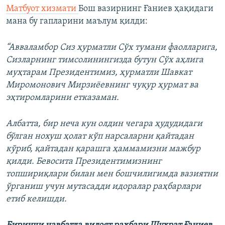
Матбуот хизмати
Бош вазирнинг Ғаниев ҳақидаги
мана бу гапларини маълум қилди:
“Авваламбор Сиз ҳурматли Сўх тумани фаолларига,
Сизларнинг тимсолинингизда бутун Сўх аҳлига
муҳтарам Президентимиз, ҳурматли Шавкат
Миромонович Мирзиёевнинг чуқур ҳурмат ва
эҳтиромларини етказаман.
Албатта, бир неча кун олдин чегара ҳудудидаги
бўлган нохуш ҳолат кўп нарсаларни қайтадан
кўриб, қайтадан қарашга ҳаммамизни мажбур
қилди. Бевосита Президентимизнинг
топшириқлари билан мен бошчилигимда вазиятни
ўрганиш учун мутасадди идоралар раҳбарлари
етиб келишди.