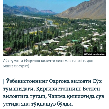
Сўх тумани (Фарғона вилояти ҳокимлиги сайтидан
олинган сурат)
Ўзбекистоннинг Фарғона вилояти Сўх
туманидаги, Қирғизистоннинг Боткен
вилоятига туташ, Чашма қишлоғида сув
устида яна тўқнашув бўлди.