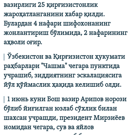
вазирлиги 25 қирғизистонлик
жароҳатланганини хабар қилди.
Булардан 4 нафари шифохонанинг
жонлантириш бўлимида, 2 нафарининг
аҳволи оғир.
Ўзбекистон ва Қирғизистон ҳукумати
раҳбарлари "Чашма" чегара пунктида
учрашиб, зиддиятнинг эскалациясига
йўл қўймаслик ҳақида келишиб олди.
1 июнь куни Бош вазир Арипов норози
бўлиб йиғилган юзлаб сўхлик билан
шахсан учрашди, президент Мирзиёев
номидан чегара, сув ва яйлов