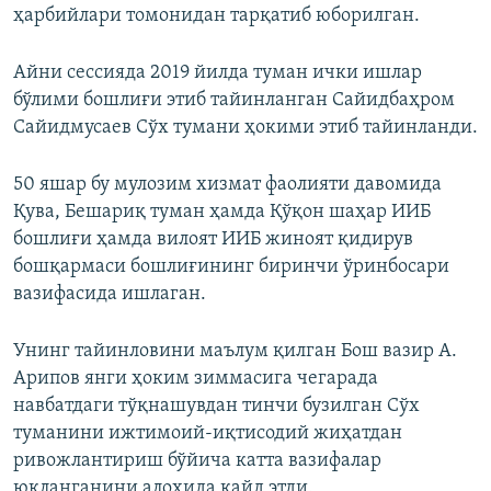
ҳарбийлари томонидан тарқатиб юборилган.
Айни сессияда 2019 йилда туман ички ишлар
бўлими бошлиғи этиб тайинланган Сайидбаҳром
Сайидмусаев Сўх тумани ҳокими этиб тайинланди.
50 яшар бу мулозим хизмат фаолияти давомида
Қува, Бешариқ туман ҳамда Қўқон шаҳар ИИБ
бошлиғи ҳамда вилоят ИИБ жиноят қидирув
бошқармаси бошлиғининг биринчи ўринбосари
вазифасида ишлаган.
Унинг тайинловини маълум қилган Бош вазир А.
Арипов янги ҳоким зиммасига чегарада
навбатдаги тўқнашувдан тинчи бузилган Сўх
туманини ижтимоий-иқтисодий жиҳатдан
ривожлантириш бўйича катта вазифалар
юкланганини алоҳида қайд этди.