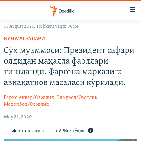
Линклар
Бош
мавзуларга
07 Avgust 2026, Toshkent vaqti: 06:34
ўтинг
OZODLIK SURISHTIRUVLARI
Асосий
КУН МАВЗУЛАРИ
OZODVIDEO
навигацияга
Сўх муаммоси: Президент сафари
ўтинг
OZODARXIV
олдидан маҳалла фаоллари
Қидиришга
ўтинг
тингланди. Фарғона марказига
На русском
авиақатнов масаласи кўрилади.
ИЖТИМОИЙ ТАРМОҚЛАР
Барно Анвар/Озодлик
Элмурод/Озодлик
Меҳрибон/Озодлик
May 31, 2020
Ўртоқлашинг
VPNсиз ўқиш
Озодлик бошқа тилларда