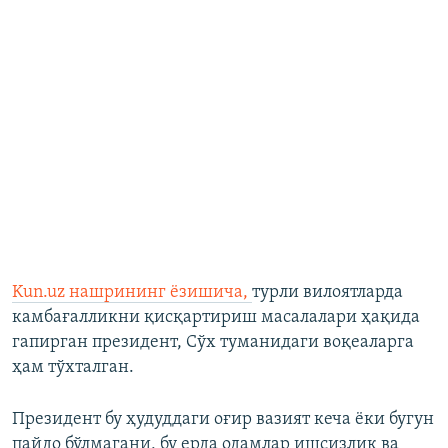
Kun.uz нашрининг ёзишича,
турли вилоятларда
камбағалликни қисқартириш масалалари ҳақида
гапирган президент, Сўх туманидаги воқеаларга
ҳам тўхталган.
Президент бу ҳудуддаги оғир вазият кеча ёки бугун
пайдо бўлмагани, бу ерда одамлар ишсизлик ва