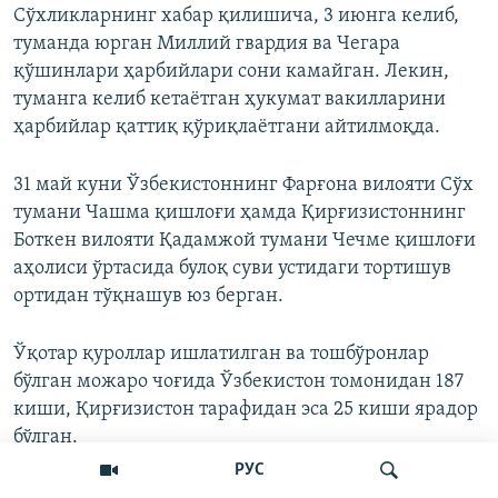
Сўхликларнинг хабар қилишича, 3 июнга келиб,
туманда юрган Миллий гвардия ва Чегара
қўшинлари ҳарбийлари сони камайган. Лекин,
туманга келиб кетаётган ҳукумат вакилларини
ҳарбийлар қаттиқ қўриқлаётгани айтилмоқда.
31 май куни Ўзбекистоннинг Фарғона вилояти Сўх
тумани Чашма қишлоғи ҳамда Қирғизистоннинг
Боткен вилояти Қадамжой тумани Чечме қишлоғи
аҳолиси ўртасида булоқ суви устидаги тортишув
ортидан тўқнашув юз берган.
Ўқотар қуроллар ишлатилган ва тошбўронлар
бўлган можаро чоғида Ўзбекистон томонидан 187
киши, Қирғизистон тарафидан эса 25 киши ярадор
бўлган.
РУС
Сўхга туман ИИБ раҳбари ҳоким қилиб