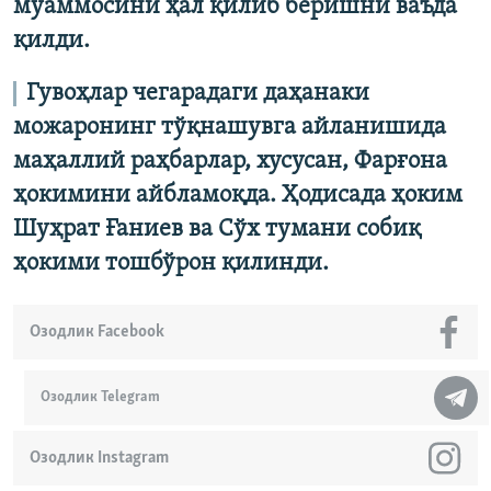
муаммосини ҳал қилиб беришни ваъда
қилди.
Гувоҳлар чегарадаги даҳанаки
можаронинг тўқнашувга айланишида
маҳаллий раҳбарлар, хусусан, Фарғона
ҳокимини айбламоқда. Ҳодисада ҳоким
Шуҳрат Ғаниев ва Сўх тумани собиқ
ҳокими тошбўрон қилинди.
Озодлик Facebook
Озодлик Telegram
Озодлик Instagram