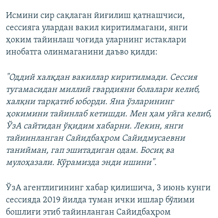
Исмини сир сақлаган йиғилиш қатнашчиси,
сессияга улардан вакил киритилмагани, янги
ҳоким тайинлаш чоғида уларнинг истаклари
инобатга олинмаганини даъво қилди:
"Оддий халқдан вакиллар киритилмади. Сессия
тугамасидан миллий гвардияни болалари келиб,
халқни тарқатиб юборди. Яна ўзларининг
ҳокимини тайинлаб кетишди. Мен ҳам уйга келиб,
ЎзА сайтидан ўқидим хабарни. Лекин, янги
тайиинланган Сайидбаҳром Сайидмусаевни
танийман, гап эшитадиган одам. Босиқ ва
мулоҳазали. Кўрамизда энди ишини".
ЎзА агентлигининг хабар қилишича, 3 июнь кунги
сессияда 2019 йилда туман ички ишлар бўлими
бошлиғи этиб тайинланган Сайидбаҳром