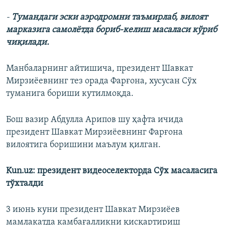
-
Тумандаги эски аэродромни таъмирлаб, вилоят
марказига самолётда бориб-келиш масаласи кўриб
чиқилади.
Манбаларнинг айтишича, президент Шавкат
Мирзиёевнинг тез орада Фарғона, хусусан Сўх
туманига бориши кутилмоқда.
Бош вазир Абдулла Арипов шу ҳафта ичида
президент Шавкат Мирзиёевнинг Фарғона
вилоятига боришини маълум қилган.
Kun.uz: президент видеоселекторда Сўх масаласига
тўхталди
3 июнь куни президент ​Шавкат Мирзиёев
мамлакатда камбағалликни қисқартириш