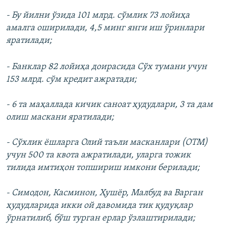
- Бу йилни ўзида 101 млрд. сўмлик 73 лойиҳа
амалга оширилади, 4,5 минг янги иш ўринлари
яратилади;
- Банклар 82 лойиҳа доирасида Сўх тумани учун
153 млрд. сўм кредит ажратади;
- 6 та маҳаллада кичик саноат ҳудудлари, 3 та дам
олиш маскани яратилади;
- Сўхлик ёшларга Олий таъли масканлари (ОТМ)
учун 500 та квота ажратилади, уларга тожик
тилида имтиҳон топшириш имкони берилади;
- Симодон, Касминон, Ҳушёр, Малбуд ва Варган
ҳудудларида икки ой давомида тик қудуқлар
ўрнатилиб, бўш турган ерлар ўзлаштирилади;