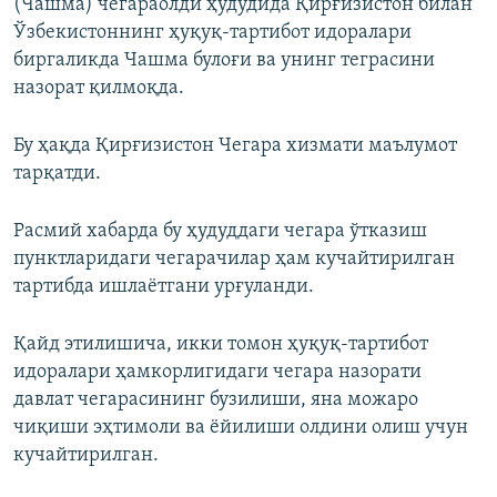
(Чашма) чегараолди ҳудудида Қирғизистон билан
Ўзбекистоннинг ҳуқуқ-тартибот идоралари
биргаликда Чашма булоғи ва унинг теграсини
назорат қилмоқда.
Бу ҳақда Қирғизистон Чегара хизмати маълумот
тарқатди.
Расмий хабарда бу ҳудуддаги чегара ўтказиш
пунктларидаги чегарачилар ҳам кучайтирилган
тартибда ишлаётгани урғуланди.
Қайд этилишича, икки томон ҳуқуқ-тартибот
идоралари ҳамкорлигидаги чегара назорати
давлат чегарасининг бузилиши, яна можаро
чиқиши эҳтимоли ва ёйилиши олдини олиш учун
кучайтирилган.