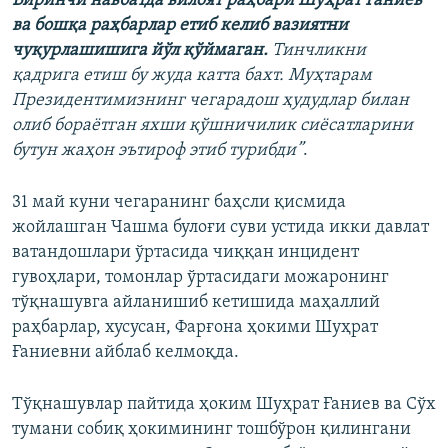
Биринчи навбатда вилоят раҳбари Шуҳрат Ғаниев
ва бошқа раҳбарлар етиб келиб вазиятни
чуқурлашишига йўл қўймаган.
Тинчликни
қадрига етиш бу жуда катта бахт. Муҳтарам
Президентимизнинг чегарадош ҳудудлар билан
олиб бораётган яхши қўшничилик сиёсатларини
бутун жаҳон эътироф этиб турибди”
.
31 май куни чегаранинг баҳсли қисмида
жойлашган Чашма булоғи суви устида икки давлат
ватандошлари ўртасида чиққан инцидент
гувоҳлари, томонлар ўртасидаги можаронинг
тўқнашувга айланишиб кетишида маҳаллий
раҳбарлар, хусусан, Фарғона ҳокими Шуҳрат
Ғаниевни айблаб келмоқда.
Тўқнашувлар пайтида ҳоким Шуҳрат Ғаниев ва Сўх
тумани собиқ ҳокимининг тошбўрон қилингани