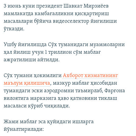
3 июнь куни президент ​Шавкат Мирзиёев
мамлакатда камбағалликни қисқартириш
масалалари бўйича видеоселектор йиғилиши
ўтказди.
Ушбу йиғилишда Сўх туманидаги муаммоларни
ҳал йилиш учун 1 триллион сўм маблағ
ажратилиши айтилди.
Сўх тумани ҳокимлиги
Ахборот хизматининг
маълум қилишича
, мазкур маблағ ҳисобидан
тумандаги эски аэродромни таъмирлаб, Фарғона
вилоятига марказига ҳаво қатновини тиклаш
масаласи кўриб чиқилади.
Жами маблағ эса қуйидаги ишларга
йўналтирилади: