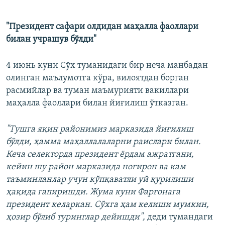
"Президент сафари олдидан маҳалла фаоллари
билан учрашув бўлди"
4 июнь куни Сўх туманидаги бир неча манбадан
олинган маълумотга кўра, вилоятдан борган
расмийлар ва туман маъмурияти вакиллари
маҳалла фаоллари билан йиғилиш ўтказган.
"Тушга яқин районимиз марказида йиғилиш
бўлди, ҳамма маҳаллалаларни раислари билан.
Кеча селекторда президент ёрдам ажратгани,
кейин шу район марказида ногирон ва кам
таъминланлар учун кўпқаватли уй қурилиши
ҳақида гапиришди. Жума куни Фарғонага
президент келаркан. Сўхга ҳам келиши мумкин,
ҳозир бўлиб туринглар дейишди",
деди тумандаги