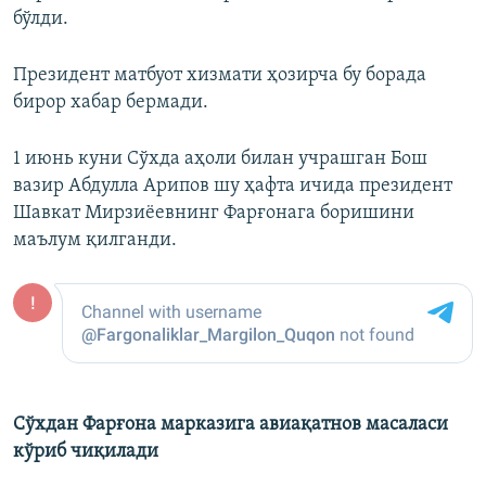
бўлди.
Президент матбуот хизмати ҳозирча бу борада
бирор хабар бермади.
1 июнь куни Сўхда аҳоли билан учрашган Бош
вазир Абдулла Арипов шу ҳафта ичида президент
Шавкат Мирзиёевнинг Фарғонага боришини
маълум қилганди.
Сўхдан Фарғона марказига авиақатнов масаласи
кўриб чиқилади