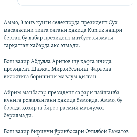
Аммо, 3 юнь кунги селекторда президент Сўх
масаласини тилга олгани ҳақида Kun.uz нашри
берган бу хабар президент матбуот хизмати
тарқатган хабарда акс этмади.​
Бош вазир Абдулла Арипов шу ҳафта ичида
президент Шавкат Мирзиёевнинг Фарғона
вилоятига боришини маълум қилган.
Айрим манбалар президент сафари пайшанба
кунига режалангани ҳақида ёзмоқда. Аммо, бу
борада ҳозирча бирор расмий маълумот
берилмади.
Бош вазир биринчи ўринбосари Очилбой Раматов