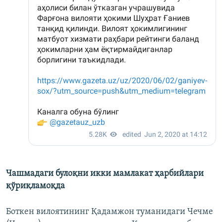
Чашмадаги булоқни икки мамлакат ҳарбийлари
қўриқламоқда
Боткен вилоятининг Қадамжон туманидаги Чечме