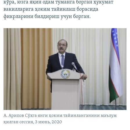
кўра, юзга яқин одам туманга борган ҳукумат
вакилларига ҳоким тайинлаш борасида
фикрларини билдириш учун борган.
А. Арипов Сўхга янги ҳоким тайинланганини маълум
қилган сессия, 3 июнь, 2020