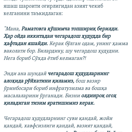
яшаш шароити оғирлигидан азият чекиб
келганини таъкидлаган:
"Мана,
Раматовга қўшимча топшириқ берилди.
Ҳар ойда иккитадан чегарадош ҳудудда бир
ҳафтадан яшайди.
Керак бўлган одам, унинг ҳамма
ваколати бор. Билардику, шу чегардош ҳудудни.
Нега бориб Сўхда ётиб келмаган?!
Энди ана шундай
чегарадош ҳудудларнинг
алоҳида рўйхатини қиламиз,
бош вазир
ўринбосари бориб инфратузилма ва бошқа
масалаларини ўрганади. Бизни
олдинроқ огоҳ
қиладиган тизим яратишимиз керак.
Чегарадош ҳудудларнинг суви қандай, жойи
қандай, хавфсизлиги қандай, вазият қандай,