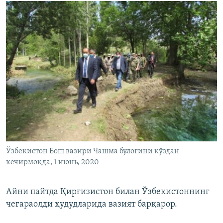
Ўзбекистон Бош вазири Чашма булоғини кўздан
кечирмоқда, 1 июнь, 2020
Айни пайтда Қирғизистон билан Ўзбекистоннинг
чегараолди ҳудудларида вазият барқарор.