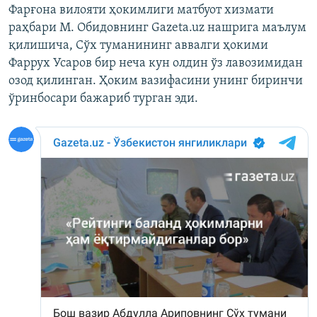
Фарғона вилояти ҳокимлиги матбуот хизмати
раҳбари М. Обидовнинг Gazeta.uz нашрига маълум
қилишича, Сўх туманининг аввалги ҳокими
Фаррух Усаров бир неча кун олдин ўз лавозимидан
озод қилинган. Ҳоким вазифасини унинг биринчи
ўринбосари бажариб турган эди.