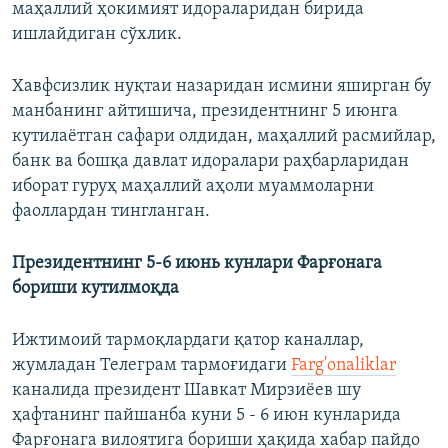
маҳаллий ҳокимият идораларидан бирида
ишлайдиган сўхлик.
Хавфсизлик нуқтаи назаридан исмини яширган бу
манбанинг айтишича, президентнинг 5 июнга
кутилаётган сафари олдидан, маҳаллий расмийлар,
банк ва бошқа давлат идоралари раҳбарларидан
иборат гуруҳ маҳаллий аҳоли муаммоларни
фаоллардан тингланган.​
Президентнинг 5-6 июнь кунлари Фарғонага
бориши кутилмоқда
Ижтимоий тармоқлардаги қатор каналлар,
жумладан Телеграм тармоғидаги
Farg'onaliklar
каналида президент Шавкат Мирзиёев шу
ҳафтанинг пайшанба куни 5 - 6 июн кунларида
Фарғонага вилоятига бориши ҳақида хабар пайдо