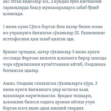
акс этган видеолар эса, 2 кундан буён ижтимоий
тармоқларда баҳсу муноазараларга сабаб бўлиб
қолмоқда.
1 июнь куни Сўхга борган Бош вазир билан юзма
юз учрашувга йиғилган сўхликлар Ш. Ғаниевнинг
истеъфосини ҳам талаб қилган эди.
Бунинг ортидан, қатор сўхликлар 3 июнь кунги
сессияда Фарғона вилояти ҳокимига бирор шаклда
чора кўрилишини кутаётганини айтиб, Озодликка
боғланган эдилар.
Аммо, Озодлик гаплашган сўхликларга кўра, 3
июнь кунги йиғилишга улар истаган халқ
вакиллари киритилмаган. Бундан ташқари,
ҳокимлик биноси олдига арзини айтиш учун
борган юзга яқин одам миллий гвардия