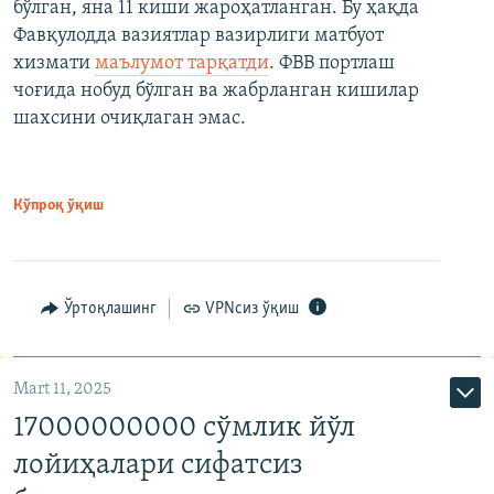
бўлган, яна 11 киши жароҳатланган. Бу ҳақда
Фавқулодда вазиятлар вазирлиги матбуот
хизмати
маълумот тарқатди
. ФВВ портлаш
чоғида нобуд бўлган ва жабрланган кишилар
шахсини очиқлаган эмас.
Кўпроқ ўқиш
Ўртоқлашинг
VPNсиз ўқиш
Mart 11, 2025
17000000000 сўмлик йўл
лойиҳалари сифатсиз