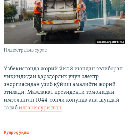
Иллюстратив сурат
Ўзбекистонда жорий йил 8 июндан эътиборан
чиқиндидан қарздорлик учун электр
энергиясидан узиб қўйиш амалиёти жорий
этилади. Мамлакат президенти томонидан
имзоланган 1044-сонли қонунда ана шундай
талаб
илгари сурилган
.
Кўпроқ ўқиш