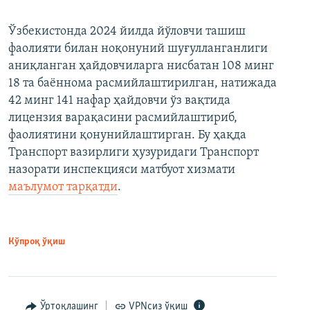
Ўзбекистонда 2024 йилда йўловчи ташиш
фаолияти билан ноқонуний шуғулланганлиги
аниқланган ҳайдовчиларга нисбатан 108 минг
18 та баённома расмийлаштирилган, натижада
42 минг 141 нафар ҳайдовчи ўз вақтида
лицензия варақасини расмийлаштириб,
фаолиятини қонунийлаштирган. Бу ҳақда
Транспорт вазирлиги ҳузуридаги Транспорт
назорати инспекцияси матбуот хизмати
маълумот тарқатди
.
Кўпроқ ўқиш
Ўртоқлашинг
VPNсиз ўқиш