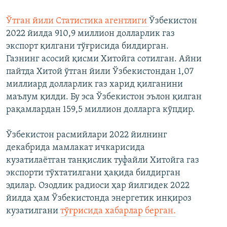
Ўтган йили Статистика агентлиги
Ўзбекистон
2022 йилда 910,9 миллион долларлик газ
экспорт қилгани тўғрисида билдирган.
Газнинг асосий қисми Хитойга сотилган. Айни
пайтда Хитой ўтган йили Ўзбекистондан 1,07
миллиард долларлик газ харид қилганини
маълум қилди. Бу эса Ўзбекистон эълон қилган
рақамлардан 159,5 миллион долларга кўпдир.
Ўзбекистон расмийлари 2022 йилнинг
декабрида мамлакат ичкарисида
кузатилаётган танқислик туфайли Хитойга газ
экспорти тўхтатилгани ҳақида билдирган
эдилар. Озодлик радиоси ҳар йилгидек 2022
йилда ҳам Ўзбекистонда энергетик инқироз
кузатилгани
тўғрисида хабарлар берган.