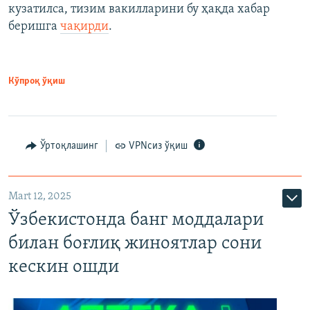
кузатилса, тизим вакилларини бу ҳақда хабар
беришга
чақирди
.
Кўпроқ ўқиш
Ўртоқлашинг
VPNсиз ўқиш
Mart 12, 2025
Ўзбекистонда банг моддалари
билан боғлиқ жиноятлар сони
кескин ошди