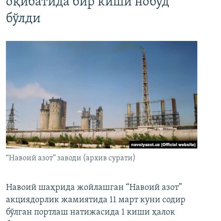
оқибатида бир киши нобуд
бўлди
“Навоий азот” заводи (архив сурати)
Навоий шаҳрида жойлашган “Навоий азот”
акциядорлик жамиятида 11 март куни содир
бўлган портлаш натижасида 1 киши ҳалок