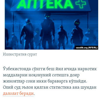
Иллюстратив сурат
Ўзбекистонда сўнгги беш йил ичида наркотик
моддаларни ноқонуний сотишга доир
жиноятлар сони икки бараварга кўпайди.
Олий суд эълон қилган статистика ана шундан
далолат беради
.