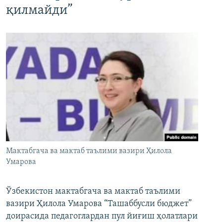
қилмайди”
Мактабгача ва мактаб таълими вазири Ҳилола
Умарова
Ўзбекистон мактабгача ва мактаб таълими
вазири Ҳилола Умарова “Ташаббусли бюджет”
доирасида педагоглардан пул йиғиш ҳолатлари