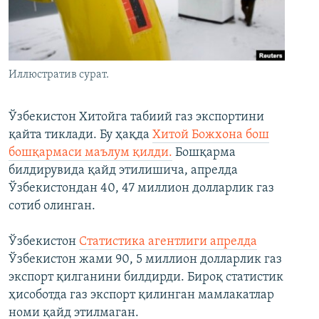
Иллюстратив сурат.
Ўзбекистон Хитойга табиий газ экспортини
қайта тиклади. Бу ҳақда
Хитой Божхона бош
бошқармаси маълум қилди.
Бошқарма
билдирувида қайд этилишича, апрелда
Ўзбекистондан 40, 47 миллион долларлик газ
сотиб олинган.
Ўзбекистон
Статистика агентлиги апрелда
Ўзбекистон жами 90, 5 миллион долларлик газ
экспорт қилганини билдирди. Бироқ статистик
ҳисоботда газ экспорт қилинган мамлакатлар
номи қайд этилмаган.