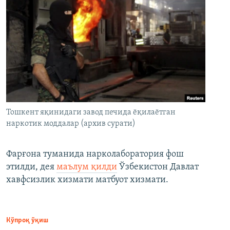
Тошкент яқинидаги завод печида ёқилаётган
наркотик моддалар (архив сурати)
Фарғона туманида нарколаборатория фош
этилди, дея
маълум қилди
Ўзбекистон Давлат
хавфсизлик хизмати матбуот хизмати.
Кўпроқ ўқиш