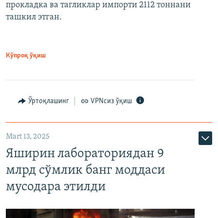
прокладка ва тагликлар импорти 2112 тоннани
ташкил этган.
Кўпроқ ўқиш
Ўртоқлашинг
VPNсиз ўқиш
Mart 13, 2025
Яширин лабораториядан 9
млрд сўмлик банг моддаси
мусодара этилди