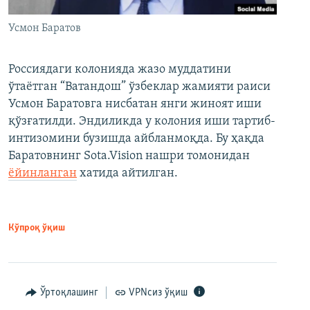
Усмон Баратов
Россиядаги колонияда жазо муддатини
ўтаётган “Ватандош” ўзбеклар жамияти раиси
Усмон Баратовга нисбатан янги жиноят иши
қўзғатилди. Эндиликда у колония иши тартиб-
интизомини бузишда айбланмоқда. Бу ҳақда
Баратовнинг Sota.Vision нашри томонидан
ёйинланган
хатида айтилган.
Кўпроқ ўқиш
Ўртоқлашинг
VPNсиз ўқиш