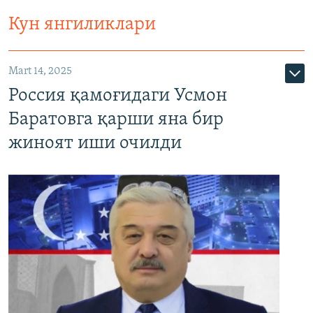
Кун янгиликлари
Mart 14, 2025
Россия қамоғидаги Усмон
Баратовга қарши яна бир
жиноят иши очилди