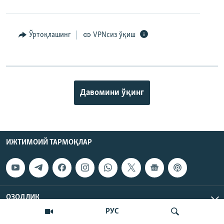
Ўртоқлашинг
VPNсиз ўқиш
Давомини ўқинг
ИЖТИМОИЙ ТАРМОҚЛАР
ОЗОДЛИК
РУС
МАЪЛУМОТ