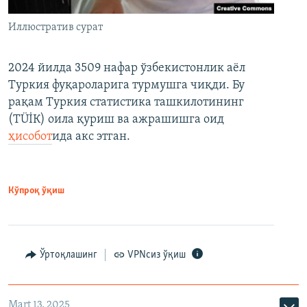
Иллюстратив сурат
2024 йилда 3509 нафар ўзбекистонлик аёл
Туркия фуқароларига турмушга чиқди. Бу
рақам Туркия статистика ташкилотининг
(ТÜİК) оила қуриш ва ажрашишга оид
ҳисобот
ида акс этган.
Кўпроқ ўқиш
Ўртоқлашинг
VPNсиз ўқиш
Mart 13, 2025