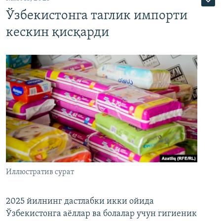
Ўзбекистонга таглик импорти
кескин қисқарди
Иллюстратив сурат
2025 йилнинг дастлабки икки ойида
Ўзбекистонга аёллар ва болалар учун гигиеник