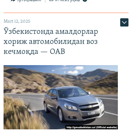
Ўртоқлашинг
VPNсиз ўқиш
Mart 12, 2025
Ўзбекистонда амалдорлар
хориж автомобилидан воз
кечмоқда — ОАВ