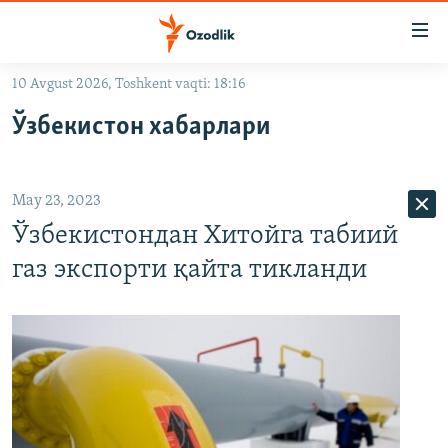
Линклар
Бош
мавзуларга
10 Avgust 2026, Toshkent vaqti: 18:16
ўтинг
OZODLIK SURISHTIRUVLARI
Асосий
Ўзбекистон хабарлари
OZODVIDEO
навигацияга
ўтинг
OZODARXIV
Қидиришга
May 23, 2023
ўтинг
На русском
Ўзбекистондан Хитойга табиий
газ экспорти қайта тикланди
ИЖТИМОИЙ ТАРМОҚЛАР
Озодлик бошқа тилларда