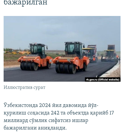
бажарилган
Иллюстратив сурат
Ўзбекистонда 2024 йил давомида йўл-
қурилиш соҳасида 242 та объектда қарийб 17
миллиард сўмлик сифатсиз ишлар
бажарилгани аниқланди.