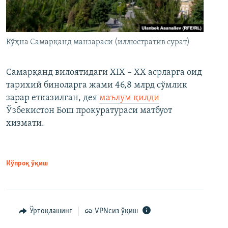
Кўҳна Самарқанд манзараси (иллюстратив сурат)
Самарқанд вилоятидаги XIX – XX асрларга оид
тарихий биноларга жами 46,8 млрд сўмлик
зарар етказилган, дея
маълум қилди
Ўзбекистон Бош прокуратураси матбуот
хизмати.
Кўпроқ ўқиш
Ўртоқлашинг
VPNсиз ўқиш