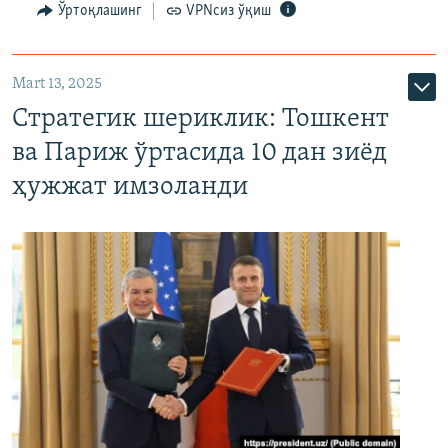
Ўртоқлашинг
VPNсиз ўқиш
Mart 13, 2025
Стратегик шериклик: Тошкент
ва Париж ўртасида 10 дан зиёд
ҳужжат имзоланди