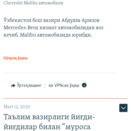
Chevrolet Malibu автомобили
Ўзбекистон бош вазири Абдулла Арипов
Mercedes-Benz хизмат автомобилидан воз
кечиб, Malibu автомобилида юрибди.
Кўпроқ ўқиш
Ўртоқлашинг
VPNсиз ўқиш
Mart 12, 2025
Таълим вазирлиги йиғди-
йиғдилар билан “муроса