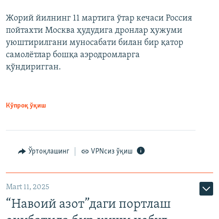
Жорий йилнинг 11 мартига ўтар кечаси Россия
пойтахти Москва ҳудудига дронлар ҳужуми
уюштирилгани муносабати билан бир қатор
самолётлар бошқа аэродромларга
қўндиригган.
Кўпроқ ўқиш
Ўртоқлашинг
VPNсиз ўқиш
Mart 11, 2025
“Навоий азот”даги портлаш