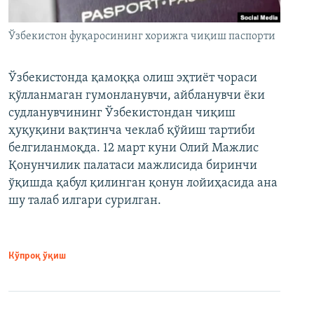
Ўзбекистон фуқаросининг хорижга чиқиш паспорти
Ўзбекистонда қамоққа олиш эҳтиёт чораси
қўлланмаган гумонланувчи, айбланувчи ёки
судланувчининг Ўзбекистондан чиқиш
ҳуқуқини вақтинча чеклаб қўйиш тартиби
белгиланмоқда. 12 март куни Олий Мажлис
Қонунчилик палатаси мажлисида биринчи
ўқишда қабул қилинган қонун лойиҳасида ана
шу талаб илгари сурилган.
Кўпроқ ўқиш