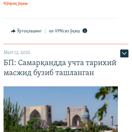
Кўпроқ ўқиш
Ўртоқлашинг
VPNсиз ўқиш
Mart 12, 2025
БП: Самарқандда учта тарихий
масжид бузиб ташланган