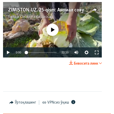
ZIMISTON-UZ. 25-qism: Аномал совуқдан қанча зарар кўрилди?
билан
Озодлик радиоси
Айни дамда медиа-манба мавжуд
эмас
Auto
0:00
22:10
240p
Бевосита линк
360p
Auto
240p
360p
480p
480p
720p
720p
1080p
1080p
Ўртоқлашинг
VPNсиз ўқиш