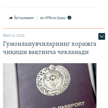
Ўртоқлашинг
VPNсиз ўқиш
Mart 13, 2025
Гумонланувчиларнинг хорижга
чиқиши вақтинча чекланади