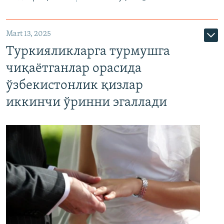
Mart 13, 2025
Туркияликларга турмушга
чиқаётганлар орасида
ўзбекистонлик қизлар
иккинчи ўринни эгаллади