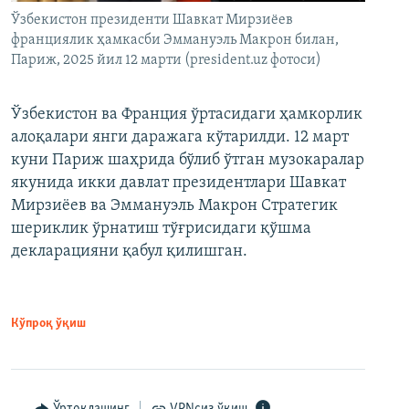
Ўзбекистон президенти Шавкат Мирзиёев
франциялик ҳамкасби Эммануэль Макрон билан,
Париж, 2025 йил 12 марти (president.uz фотоси)
Ўзбекистон ва Франция ўртасидаги ҳамкорлик
алоқалари янги даражага кўтарилди. 12 март
куни Париж шаҳрида бўлиб ўтган музокаралар
якунида икки давлат президентлари Шавкат
Мирзиёев ва Эммануэль Макрон Стратегик
шериклик ўрнатиш тўғрисидаги қўшма
декларацияни қабул қилишган.
Кўпроқ ўқиш