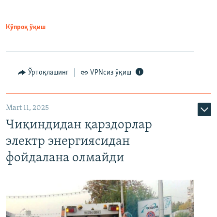
Кўпроқ ўқиш
Ўртоқлашинг
VPNсиз ўқиш
Mart 11, 2025
Чиқиндидан қарздорлар
электр энергиясидан
фойдалана олмайди