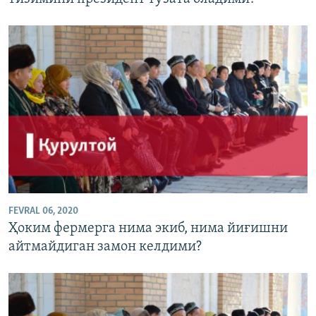
FEVRAL 06, 2020
Ҳоким фермерга нима экиб, нима йиғишни
айтмайдиган замон келдими?