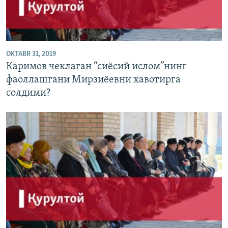
OKTABR 31, 2019
Каримов чеклаган “сиëсий ислом”нинг
фаоллашгани Мирзиëевни хавотирга
солдими?