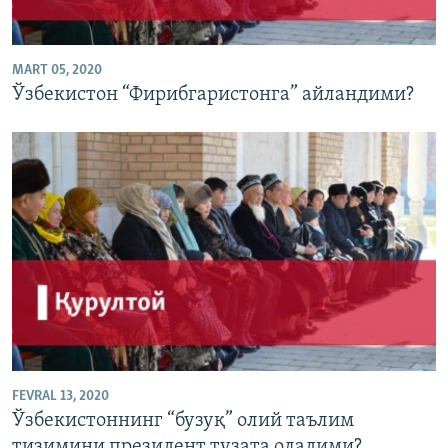
MART 05, 2020
Ўзбекистон “Фирибгаристонга” айландими?
FEVRAL 13, 2020
Ўзбекистоннинг “бузуқ” олий таълим
тизимини президент тузата оладими?