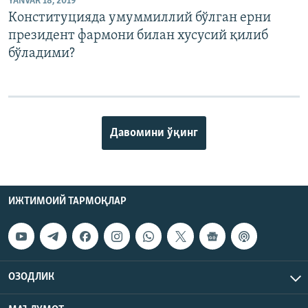
YANVAR 18, 2019
Конституцияда умуммиллий бўлган ерни
президент фармони билан хусусий қилиб
бўладими?
Давомини ўқинг
ИЖТИМОИЙ ТАРМОҚЛАР
ОЗОДЛИК