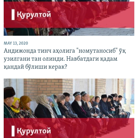
MAY 13, 2020
Андижонда тинч аҳолига "номутаносиб" ўқ
узилгани тан олинди. Навбатдаги қадам
қандай бўлиши керак?