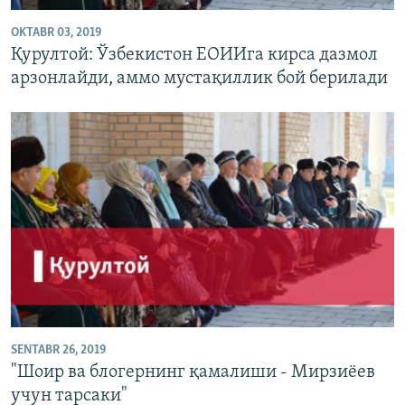
OKTABR 03, 2019
Қурултой: Ўзбекистон ЕОИИга кирса дазмол
арзонлайди, аммо мустақиллик бой берилади
SENTABR 26, 2019
"Шоир ва блогернинг қамалиши - Мирзиëев
учун тарсаки"