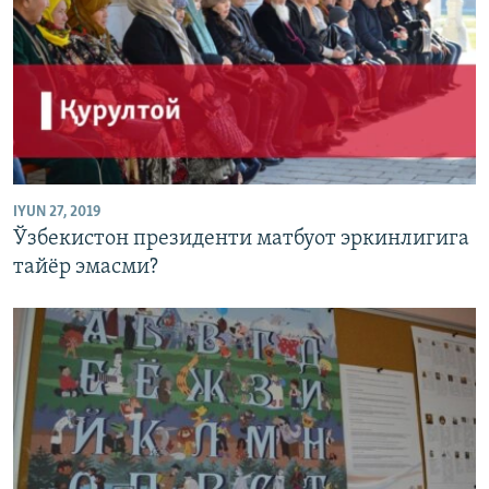
IYUN 27, 2019
Ўзбекистон президенти матбуот эркинлигига
тайëр эмасми?