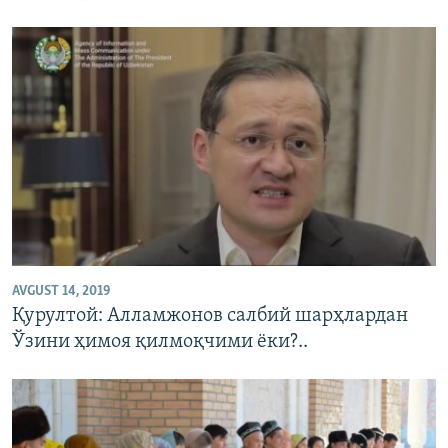
AVGUST 14, 2019
Қурултой: Алламжонов салбий шарҳлардан
Ўзини ҳимоя қилмоқчими ёки?..