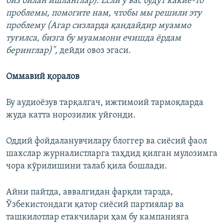
биз билан ишланглар). Если у вас будут какие-то
проблемы, помогите нам, чтобы мы решили эту
проблему (Агар сизларда қандайдир муаммо
туғилса, бизга бу муаммони ечишда ёрдам
беринглар)",
дейди овоз эгаси.
Оммавий қоралов
Бу аудиоёзув тарқалгач, ижтимоий тармоқларда
жуда катта норозилик уйғонди.
Оддий фойдаланувчилару блоггер ва сиёсий фаол
шахслар журналистларга таҳдид қилган мулозимга
чора кўрилишини талаб қила бошлади.
Айни пайтда, аввалгидан фарқли тарзда,
Ўзбекистондаги қатор сиёсий партиялар ва
ташкилотлар етакчилари ҳам бу кампанияга