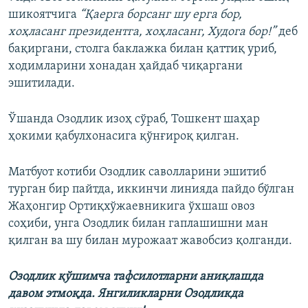
шикоятчига
“Қаерга борсанг шу ерга бор,
хоҳласанг президентга, хоҳласанг, Худога бор!”
деб
бақиргани, столга баклажка билан қаттиқ уриб,
ходимларини хонадан ҳайдаб чиқаргани
эшитилади.
Ўшанда Озодлик изоҳ сўраб, Тошкент шаҳар
ҳокими қабулхонасига қўнғироқ қилган.
Матбуот котиби Озодлик саволларини эшитиб
турган бир пайтда, иккинчи линияда пайдо бўлган
Жаҳонгир Ортиқхўжаевникига ўхшаш овоз
соҳиби, унга Озодлик билан гаплашишни ман
қилган ва шу билан мурожаат жавобсиз қолганди.
Озодлик қўшимча тафсилотларни аниқлашда
давом этмоқда. Янгиликларни Озодликда