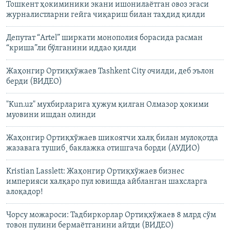
Тошкент ҳокиминики экани ишонилаётган овоз эгаси
журналистларни гейга чиқариш билан таҳдид қилди
Депутат “Artel” ширкати монополия борасида расман
“криша”ли бўлганини иддао қилди
Жаҳонгир Ортиқхўжаев Tashkent City очилди, деб эълон
берди (ВИДЕО)
"Kun.uz" мухбирларига ҳужум қилган Олмазор ҳокими
муовини ишдан олинди
Жаҳонгир Ортиқхўжаев шикоятчи халқ билан мулоқотда
жазавага тушиб¸ баклажка отишгача борди (АУДИО)
Kristian Lasslett: Жаҳонгир Ортиқхўжаев бизнес
империяси халқаро пул ювишда айбланган шахсларга
алоқадор!
Чорсу можароси: Тадбиркорлар Ортиқхўжаев 8 млрд сўм
товон пулини бермаëтганини айтди (ВИДЕО)