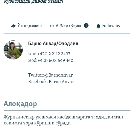
кузатишда давом этинг!
Ўртоқлашинг
VPNсиз ўқиш
Follow us
Барно Анвар/Озодлик
тел: +420 2 2112 3437
моб:+420 608 549 460
Twitter:@BarnoAnvar
Facebook: Barno Anvar
Алоқадор
Журналистлар уюшмаси касбдошларига таҳдид қилган
ҳокимга чора кўришни сўради