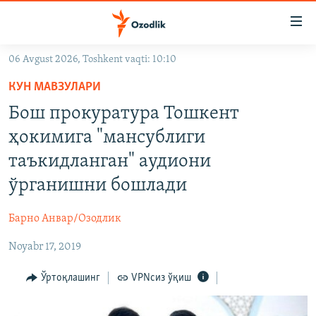
Линклар
Бош
мавзуларга
06 Avgust 2026, Toshkent vaqti: 10:10
ўтинг
OZODLIK SURISHTIRUVLARI
Асосий
КУН МАВЗУЛАРИ
OZODVIDEO
навигацияга
Бош прокуратура Тошкент
ўтинг
OZODARXIV
ҳокимига "мансублиги
Қидиришга
ўтинг
таъкидланган" аудиони
На русском
ўрганишни бошлади
ИЖТИМОИЙ ТАРМОҚЛАР
Барно Анвар/Озодлик
Noyabr 17, 2019
Ўртоқлашинг
VPNсиз ўқиш
Озодлик бошқа тилларда