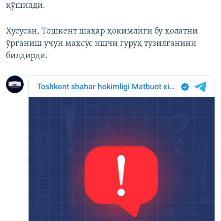
қўшилди.
Хусусан, Тошкент шаҳар ҳокимлиги бу ҳолатни
ўрганиш учун махсус ишчи гуруҳ тузилганини
билдирди.