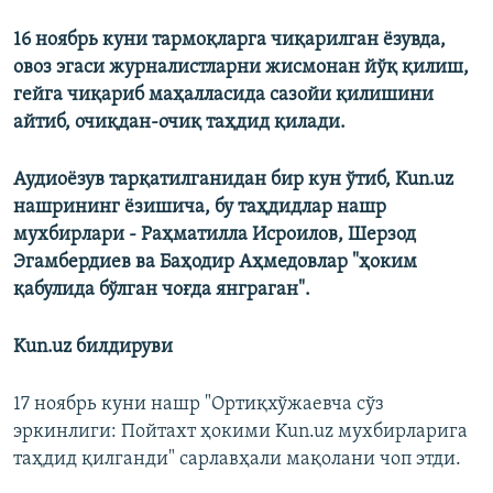
16 ноябрь куни тармоқларга чиқарилган ёзувда,
овоз эгаси журналистларни жисмонан йўқ қилиш,
гейга чиқариб маҳалласида сазойи қилишини
айтиб, очиқдан-очиқ таҳдид қилади.
Аудиоёзув тарқатилганидан бир кун ўтиб, Kun.uz
нашрининг ёзишича, бу таҳдидлар нашр
мухбирлари - Раҳматилла Исроилов, Шерзод
Эгамбердиев ва Баҳодир Аҳмедовлар "ҳоким
қабулида бўлган чоғда янграган".
Kun.uz билдируви
17 ноябрь куни нашр "Ортиқхўжаевча сўз
эркинлиги: Пойтахт ҳокими Kun.uz мухбирларига
таҳдид қилганди" сарлавҳали мақолани чоп этди.