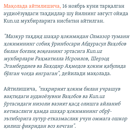
Мақолада айтилишича,
16 ноябрь куни тарқалган
аудиоёзувдаги таҳдидлар шу йилнинг август ойида
Kun.uz мухбирларига нисбатан айтилган.
"Мазкур таҳдид шаҳар ҳокимидан Олмазор тумани
ҳокимининг собиқ ўринбосари Абдурасул Ваҳобов
билан боғлиқ воқеанинг эртасига Kun.uz
мухбирлари Раҳматилла Исроилов, Шерзод
Эгамбердиев ва Баҳодир Аҳмедов ҳоким қабулида
бўлган чоғда янграган",
дейилади мақолада.
Айтилишича,
"таҳририят ҳоким билан учрашув
вақтидаги аудиоёзувни Ваҳобов ва Kun.uz
ўртасидаги низоли вазият қасд олишга айланиб
кетмаслиги ҳамда шаҳар ҳокимининг обрў-
эътиборига путур етказмаслик учун оммага ошкор
қилиш фикридан воз кечган".