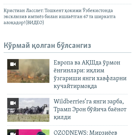
Кристиан Ласслет: Тошкент ҳокими Ўзбекистонда
эксклюзив имтиëз билан ишлаëтган 67 та ширкатга
алоқадор!(ВИДЕО)
Кўрмай қолган бўлсангиз
Европа ва АҚШда ўрмон
ёнғинлари: иқлим
ўзгариши янги хавфларни
кучайтирмоқда
Wildberries’га янги зарба,
Трамп Эрон бўйича баёнот
қилди
OZODNEWS: Мирзиёев