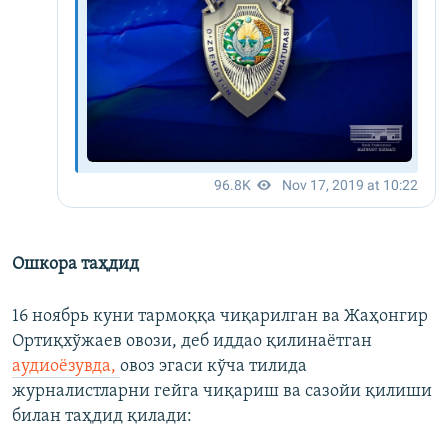
Ошкора таҳдид
16 ноябрь куни тармоққа чиқарилган ва Жаҳонгир
Ортиқхўжаев овози, деб иддао қилинаётган
аудиоёзувда,
овоз эгаси кўча тилида
журналистларни гейга чиқариш ва сазойи қилиши
билан таҳдид қилади: