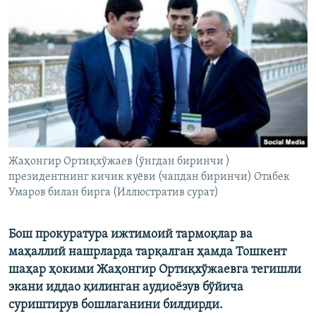
Жаҳонгир Ортиқхўжаев (ўнгдан биринчи )
президентнинг кичик куёви (чапдан биринчи) Отабек
Умаров билан бирга (Иллюстратив сурат)
Бош прокуратура ижтимоий тармоқлар ва
маҳаллий нашрларда тарқалган ҳамда Тошкент
шаҳар ҳокими Жаҳонгир Ортиқхўжаевга тегишли
экани иддао қилинган аудиоёзув бўйича
суриштирув бошлаганини билдирди.