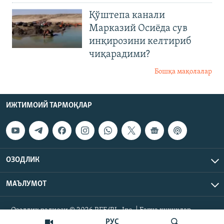
Қўштепа канали
Марказий Осиёда сув
инқирозини келтириб
чиқарадими?
Бошқа мақолалар
ИЖТИМОИЙ ТАРМОҚЛАР
ОЗОДЛИК
МАЪЛУМОТ
Озодлик радиоси © 2026 RFE/RL, Inc. | Барча ҳуқуқлар
ҳимояланган.
РУС