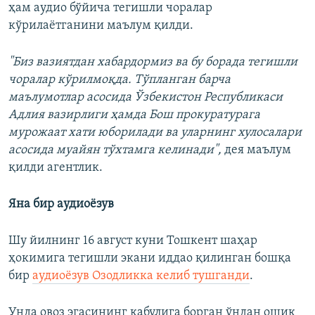
ҳам аудио бўйича тегишли чоралар
кўрилаётганини маълум қилди.
"Биз вазиятдан хабардормиз ва бу борада тегишли
чоралар кўрилмоқда. Тўпланган барча
маълумотлар асосида Ўзбекистон Республикаси
Адлия вазирлиги ҳамда Бош прокуратурага
мурожаат хати юборилади ва уларнинг хулосалари
асосида муайян тўхтамга келинади",
дея маълум
қилди агентлик.
Яна бир аудиоёзув
Шу йилнинг 16 август куни Тошкент шаҳар
ҳокимига тегишли экани иддао қилинган бошқа
бир
аудиоёзув Озодликка келиб тушганди
.
Унда овоз эгасининг қабулига борган ўндан ошиқ