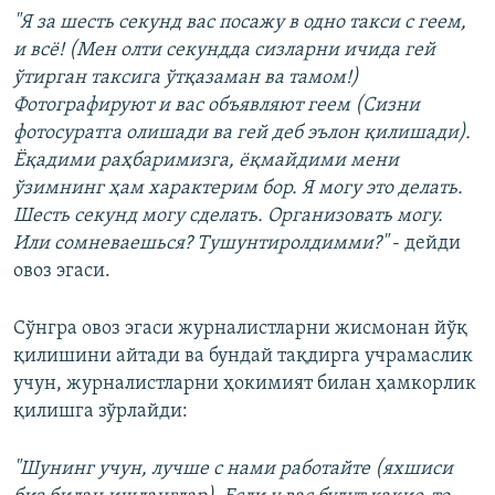
"Я за шесть секунд вас посажу в одно такси с геем,
и всё! (Мен олти секундда сизларни ичида гей
ўтирган таксига ўтқазаман ва тамом!)
Фотографируют и вас объявляют геем (Сизни
фотосуратга олишади ва гей деб эълон қилишади).
Ёқадими раҳбаримизга, ёқмайдими мени
ўзимнинг ҳам характерим бор. Я могу это делать.
Шесть секунд могу сделать. Организовать могу.
Или сомневаешься? Тушунтиролдимми?"
- дейди
овоз эгаси.
Сўнгра овоз эгаси журналистларни жисмонан йўқ
қилишини айтади ва бундай тақдирга учрамаслик
учун, журналистларни ҳокимият билан ҳамкорлик
қилишга зўрлайди:
"Шунинг учун, лучше с нами работайте (яхшиси