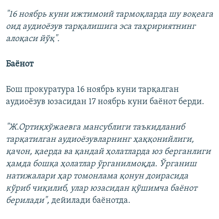
"16 ноябрь куни ижтимоий тармоқларда шу воқеага
оид аудиоёзув тарқалишига эса таҳририятнинг
алоқаси йўқ".
Баёнот
Бош прокуратура 16 ноябрь куни тарқалган
аудиоёзув юзасидан 17 ноябрь куни баёнот берди.
"Ж.Ортиқхўжаевга мансублиги таъкидланиб
тарқатилган аудиоёзувларнинг ҳаққонийлиги,
қачон, қаерда ва қандай ҳолатларда юз берганлиги
ҳамда бошқа ҳолатлар ўрганилмоқда. Ўрганиш
натижалари ҳар томонлама қонун доирасида
кўриб чиқилиб, улар юзасидан қўшимча баёнот
берилади",
дейилади баёнотда.