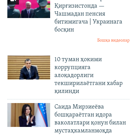
Қирғизистонда —
Чашмадан пенсия
битимигача | Украинага
босқин
Бошқа видеолар
10 туман ҳокими
коррупцияга
алоқадорлиги
текширилаётгани хабар
қилинди
Саида Мирзиеёва
бошқараётган идора
ваколатлари қонун билан
мустаҳкамланмоқда