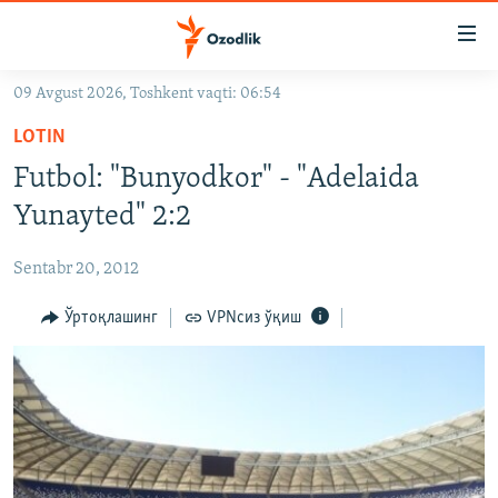
Линклар
Бош
мавзуларга
09 Avgust 2026, Toshkent vaqti: 06:54
ўтинг
OZODLIK SURISHTIRUVLARI
Асосий
LOTIN
OZODVIDEO
навигацияга
Futbol: "Bunyodkor" - "Adelaida
ўтинг
OZODARXIV
Yunayted" 2:2
Қидиришга
ўтинг
На русском
Sentabr 20, 2012
ИЖТИМОИЙ ТАРМОҚЛАР
Ўртоқлашинг
VPNсиз ўқиш
Озодлик бошқа тилларда