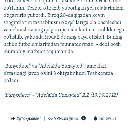
o‘tkir va keskin hujumlar tashkil etishini birinchi bor
ko‘rishim. Tezkor o‘tkazib yuborilgan gol rejalarimizni
o‘zgartirib yubordi. Biroq 20-daqiqadan keyin
shogirdlarim tashabbusni o‘z qo‘llariga ola boshlashdi
va uchrashuvning qolgan qismida katta ustunlikka ega
bo‘lishib, yakunda irodali durang qayd etishdi. Buning
uchun futbolchilarimdan minnatdorman, - dedi bosh
murabbiy matbuot anjumanida.
"Bunyodkor" va "Adelaida Yunayted" jamoalari
o‘rtasidagi javob o‘yini 3 oktyabr kuni Toshkentda
bo‘ladi.
"Bunyodkor" - "Adelaida Yunayted" 2:2 (19.09.2012)
Ўртоқлашинг
VPNсиз ўқиш
Follow us