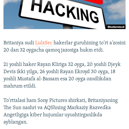
Britaniya sudi
LulzSec
hakerlar guruhining to'rt a'zosini
20 dan 32 oygacha qamoq jazosiga hukm etdi.
21 yoshli haker Rayan Kliriga 32 oyga, 20 yoshli Djeyk
Devis ikki yilga, 26 yoshli Rayan Ekroyd 30 oyga, 18
yoshli Mustafa al-Bassam esa 20 oyga ozodlikdan
mahrum etildi.
To'rttalasi ham Sony Pictures shirkati, Britaniyaning
The Sun nashri va AQShning Markaziy Razvedka
Angetligiga kiber hujumlar uyushtirganlikda
ayblangan.