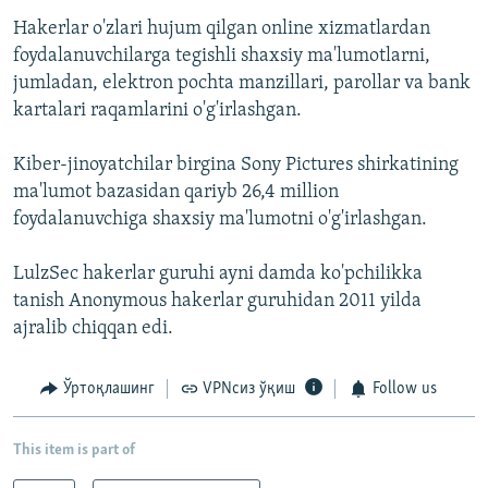
Hakerlar o'zlari hujum qilgan online xizmatlardan
foydalanuvchilarga tegishli shaxsiy ma'lumotlarni,
jumladan, elektron pochta manzillari, parollar va bank
kartalari raqamlarini o'g'irlashgan.
Kiber-jinoyatchilar birgina Sony Pictures shirkatining
ma'lumot bazasidan qariyb 26,4 million
foydalanuvchiga shaxsiy ma'lumotni o'g'irlashgan.
LulzSec hakerlar guruhi ayni damda ko'pchilikka
tanish Anonymous hakerlar guruhidan 2011 yilda
ajralib chiqqan edi.
Ўртоқлашинг
VPNсиз ўқиш
Follow us
This item is part of