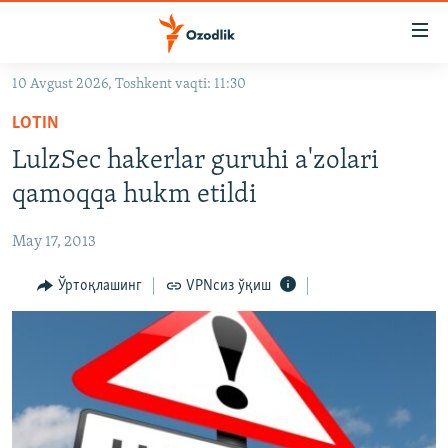
Линклар
Бош
мавзуларга
10 Avgust 2026, Toshkent vaqti: 11:30
ўтинг
OZODLIK SURISHTIRUVLARI
Асосий
LOTIN
OZODVIDEO
навигацияга
LulzSec hakerlar guruhi a'zolari
ўтинг
OZODARXIV
qamoqqa hukm etildi
Қидиришга
ўтинг
На русском
May 17, 2013
ИЖТИМОИЙ ТАРМОҚЛАР
Ўртоқлашинг
VPNсиз ўқиш
Озодлик бошқа тилларда