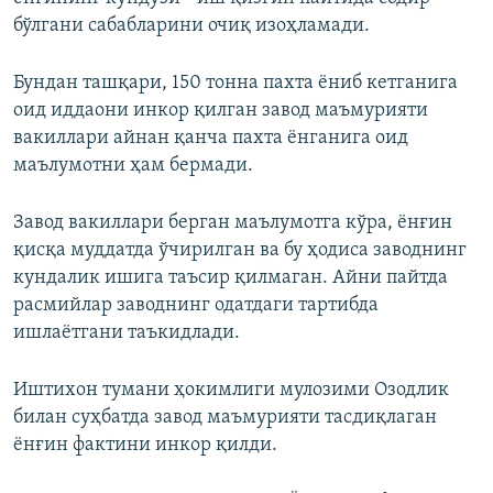
бўлгани сабабларини очиқ изоҳламади.
Бундан ташқари, 150 тонна пахта ёниб кетганига
оид иддаони инкор қилган завод маъмурияти
вакиллари айнан қанча пахта ёнганига оид
маълумотни ҳам бермади.
Завод вакиллари берган маълумотга кўра, ёнғин
қисқа муддатда ўчирилган ва бу ҳодиса заводнинг
кундалик ишига таъсир қилмаган. Айни пайтда
расмийлар заводнинг одатдаги тартибда
ишлаётгани таъкидлади.
Иштихон тумани ҳокимлиги мулозими Озодлик
билан суҳбатда завод маъмурияти тасдиқлаган
ёнғин фактини инкор қилди.