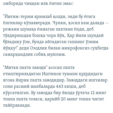
омборида чиққан илк ёнғин эмас:
"Йиғим-терим яримлаб қолди, энди бу ёғига
ёнғинлар кўпаяверади. Чунки, ҳосил кам далада --
режани шунақа ёнмаган пахтани ёнди, деб
тўлдиришдан бошқа чора йўқ. Ҳар йили шундай
бўладику ўзи, бунда айтадиган гапнинг ўзиям
йўқку!" деди Озодлик билан микрофонсиз суҳбатда
самарқандлик собиқ мулозим.
"Митан пахта заводи" асосан пахта
етиштириладиган Иштихон тумани ҳудудидаги
ягона йирик пахта заводидир. Заводдаги ишчилар
сони расмий манбаларда 443 киши, деб
кўрсатилган. Бу заводда бир йилда ўртача 12 минг
тонна пахта толаси, қарийб 20 минг тонна чигит
тайёрланади.