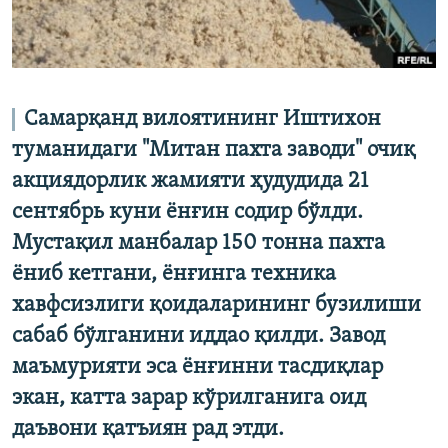
Самарқанд вилоятининг Иштихон
туманидаги "Митан пахта заводи" очиқ
акциядорлик жамияти ҳудудида 21
сентябрь куни ёнғин содир бўлди.
Мустақил манбалар 150 тонна пахта
ёниб кетгани, ёнғинга техника
хавфсизлиги қоидаларининг бузилиши
сабаб бўлганини иддао қилди. Завод
маъмурияти эса ёнғинни тасдиқлар
экан, катта зарар кўрилганига оид
даъвони қатъиян рад этди.