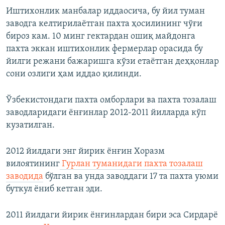
Иштихонлик манбалар иддаосича, бу йил туман
заводга келтирилаётган пахта ҳосилининг чўғи
бироз кам. 10 минг гектардан ошиқ майдонга
пахта эккан иштихонлик фермерлар орасида бу
йилги режани бажаришга кўзи етаётган деҳқонлар
сони озлиги ҳам иддао қилинди.
Ўзбекистондаги пахта омборлари ва пахта тозалаш
заводларидаги ёнғинлар 2012-2011 йилларда кўп
кузатилган.
2012 йилдаги энг йирик ёнғин Хоразм
вилоятининг
Гурлан туманидаги пахта тозалаш
заводида
бўлган ва унда заводдаги 17 та пахта уюми
буткул ëниб кетган эди.
2011 йилдаги йирик ёнғинлардан бири эса Сирдарё