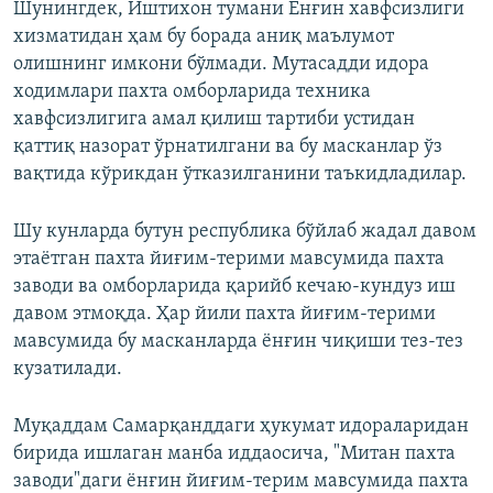
Шунингдек, Иштихон тумани Ёнғин хавфсизлиги
хизматидан ҳам бу борада аниқ маълумот
олишнинг имкони бўлмади. Мутасадди идора
ходимлари пахта омборларида техника
хавфсизлигига амал қилиш тартиби устидан
қаттиқ назорат ўрнатилгани ва бу масканлар ўз
вақтида кўрикдан ўтказилганини таъкидладилар.
Шу кунларда бутун республика бўйлаб жадал давом
этаётган пахта йиғим-терими мавсумида пахта
заводи ва омборларида қарийб кечаю-кундуз иш
давом этмоқда. Ҳар йили пахта йиғим-терими
мавсумида бу масканларда ёнғин чиқиши тез-тез
кузатилади.
Муқаддам Самарқанддаги ҳукумат идораларидан
бирида ишлаган манба иддаосича, "Митан пахта
заводи"даги ёнғин йиғим-терим мавсумида пахта