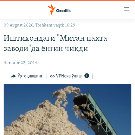
Линклар
Бош
мавзуларга
09 Avgust 2026, Toshkent vaqti: 16:29
ўтинг
OZODLIK SURISHTIRUVLARI
Асосий
Иштихондаги "Митан пахта
OZODVIDEO
навигацияга
заводи"да ёнғин чиқди
ўтинг
OZODARXIV
Қидиришга
Sentabr 22, 2014
ўтинг
На русском
Ўртоқлашинг
VPNсиз ўқиш
ИЖТИМОИЙ ТАРМОҚЛАР
Озодлик бошқа тилларда