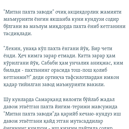
"Митан пахта заводи" очиқ акциядорлик жамияти
маъмурияти ёнғин якшанба куни кундузи содир
бўлгани ва маълум миқдорда пахта ёниб кетганини
тасдиқлади.
"Лекин, унақа кўп пахта ёнгани йўқ. Бир чети
ёнди. Ҳеч кимга зарар етмади. Катта зарар ҳам
кўрилгани йўқ. Сабаби ҳам унчалик аниқмас, ким
билади - пахтанинг орасида тош-пош қолиб
кетганми?!" деди ортиқча тафсилотлардан имкон
қадар тийилган завод маъмурияти вакили.
Шу кунларда Самарқанд вилояти бўйлаб жадал
давом этаётган пахта йиғим-терими мавсумида
"Митан пахта заводи"да қарийб кечаю-кундуз иш
давом этаётгани қайд этган мутасаддилар
ёнғининг кундузи - иш қизғин пайтида содир