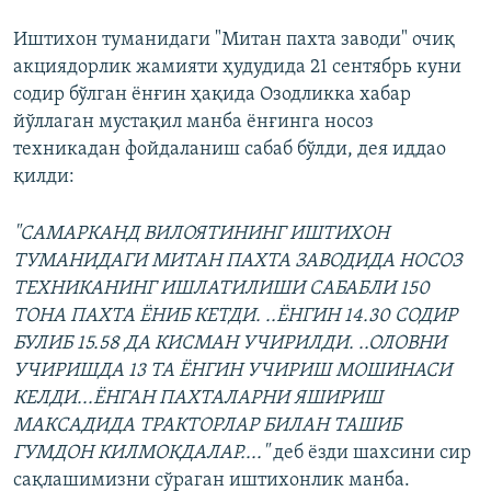
Иштихон туманидаги "Митан пахта заводи" очиқ
акциядорлик жамияти ҳудудида 21 сентябрь куни
содир бўлган ёнғин ҳақида Озодликка хабар
йўллаган мустақил манба ёнғинга носоз
техникадан фойдаланиш сабаб бўлди, дея иддао
қилди:
"САМАРКАНД ВИЛОЯТИНИНГ ИШТИХОН
ТУМАНИДАГИ МИТАН ПАХТА ЗАВОДИДА НОСОЗ
ТЕХНИКАНИНГ ИШЛАТИЛИШИ САБАБЛИ 150
ТОНА ПАХТА ЁНИБ КЕТДИ. ..ЁНГИН 14.30 СОДИР
БУЛИБ 15.58 ДА КИСМАН УЧИРИЛДИ. ..ОЛОВНИ
УЧИРИШДА 13 ТА ЁНГИН УЧИРИШ МОШИНАСИ
КЕЛДИ...ЁНГАН ПАХТАЛАРНИ ЯШИРИШ
МАКСАДИДА ТРАКТОРЛАР БИЛАН ТАШИБ
ГУМДОН КИЛМОКДАЛАР...."
деб ёзди шахсини сир
сақлашимизни сўраган иштихонлик манба.