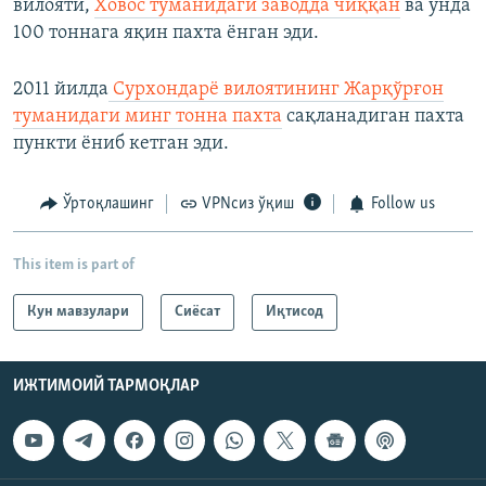
вилояти,
Ховос туманидаги заводда чиққан
ва унда
100 тоннага яқин пахта ёнган эди.
2011 йилда
Сурхондарё вилоятининг Жарқўрғон
туманидаги минг тонна пахта
сақланадиган пахта
пункти ёниб кетган эди.
Ўртоқлашинг
VPNсиз ўқиш
Follow us
This item is part of
Кун мавзулари
Сиёсат
Иқтисод
ИЖТИМОИЙ ТАРМОҚЛАР