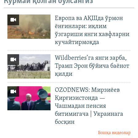
Кўрмай қолган бўлсангиз
Европа ва АҚШда ўрмон
ёнғинлари: иқлим
ўзгариши янги хавфларни
кучайтирмоқда
Wildberries’га янги зарба,
Трамп Эрон бўйича баёнот
қилди
OZODNEWS: Мирзиёев
Қирғизистонда —
Чашмадан пенсия
битимигача | Украинага
босқин
Бошқа видеолар