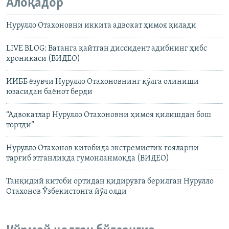
Алоқадор
Нурулло Отахоновни иккита адвокат ҳимоя қилади
LIVE BLOG: Ватанга қайтган диссидент адибнинг ҳибс
хроникаси (ВИДЕО)
ИИББ ёзувчи Нурулло Отахоновнинг қўлга олиниши
юзасидан баёнот берди
“Адвокатлар Нурулло Отахоновни ҳимоя қилишдан бош
тортди”
Нурулло Отахонов китобида экстремистик ғояларни
тарғиб этганликда гумонланмоқда (ВИДЕО)
Танқидий китоби ортидан қидирувга берилган Нурулло
Отахонов Ўзбекистонга йўл олди