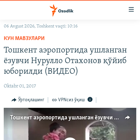
Линклар
Бош
мавзуларга
06 Avgust 2026, Toshkent vaqti: 10:16
ўтинг
OZODLIK SURISHTIRUVLARI
Асосий
КУН МАВЗУЛАРИ
OZODVIDEO
навигацияга
Тошкент аэропортида ушланган
ўтинг
OZODARXIV
ёзувчи Нурулло Отахонов қўйиб
Қидиришга
ўтинг
юборилди (ВИДЕО)
На русском
Oktabr 01, 2017
ИЖТИМОИЙ ТАРМОҚЛАР
Ўртоқлашинг
VPNсиз ўқиш
Тошкент аэропортида ушланган ёзувчи Нурулло Отахонов қўйиб юборилди
Озодлик бошқа тилларда