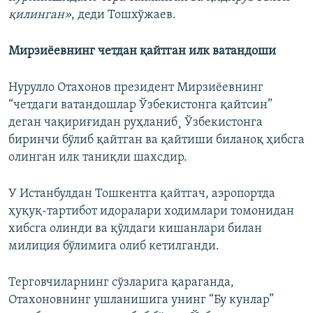
қилинган»
, деди Тошхўжаев.
Мирзиёевнинг четдан қайтган илк ватандоши
Нурулло Отахонов президент Мирзиёевнинг
“четдаги ватандошлар Ўзбекистонга қайтсин”
деган чақириғидан руҳланиб¸ Ўзбекистонга
биринчи бўлиб қайтган ва қайтиши биланоқ ҳибсга
олинган илк таниқли шахсдир.
У Истанбулдан Тошкентга қайтгач, аэропортда
ҳуқуқ-тартибот идоралари ходимлари томонидан
хибсга олинди ва қўлдаги кишанлари билан
милиция бўлимига олиб кетилганди.
Терговчиларнинг сўзларига қараганда,
Отахоновнинг ушланишига унинг “Бу кунлар”