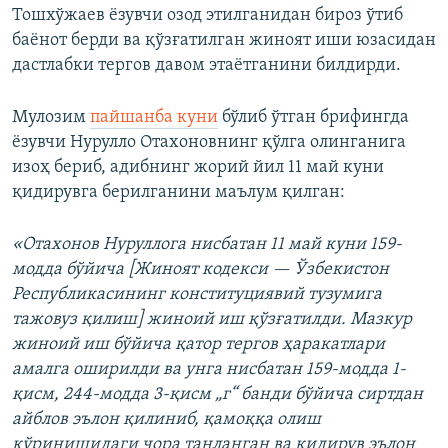
Тошхўжаев ёзувчи озод этилганидан бироз ўтиб
баёнот берди ва қўзғатилган жиноят иши юзасидан
дастлабки тергов давом этаётганини билдирди.
Мулозим
пайшанба куни
бўлиб ўтган брифингда
ёзувчи Нурулло Отахоновнинг қўлга олинганига
изоҳ бериб, адибнинг жорий йил 11 май куни
қидирувга берилганини маълум қилган:
«Отахонов Нуруллога нисбатан 11 май куни 159-
модда бўйича [Жиноят кодекси — Ўзбекистон
Республикасининг конституциявий тузумига
тажовуз қилиш] жиноий иш қўзғатилди. Мазкур
жиноий иш бўйича қатор тергов ҳаракатлари
амалга оширилди ва унга нисбатан 159-модда 1-
қисм, 244-модда 3-қисм „г“ банди бўйича сиртдан
айблов эълон қилиниб, қамоққа олиш
кўринишидаги чора танланган ва қидирув эълон