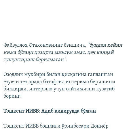
Файзуллоҳ Отахоновнинг ёзишича,
"бундан кейин
нима бўлади ҳозирча маълум эмас, ҳеч қандай
тушунтириш берилмаган".
Озодлик мухбири билан қисқагина гаплашган
ёзувчи тез орада батафсил интервью беришини
билдирди, интервью учун ​сайтимизни кузатиб
боринг!
Тошкент ИИББ: Адиб қидирувда бўлган
Тошкент ИИББ бошлиғи ўринбосари Дониёр