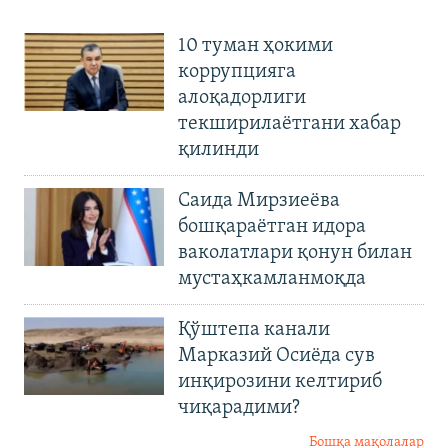
10 туман ҳокими
коррупцияга
алоқадорлиги
текширилаётгани хабар
қилинди
Саида Мирзиеёва
бошқараётган идора
ваколатлари қонун билан
мустаҳкамланмоқда
Қўштепа канали
Марказий Осиёда сув
инқирозини келтириб
чиқарадими?
Бошқа мақолалар