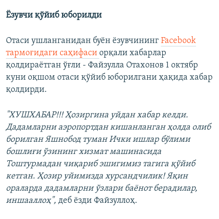
Ёзувчи қўйиб юборилди
Отаси ушланганидан буён ёзувчининг
Facebook
тармоғидаги саҳифаси
орқали хабарлар
қолдираётган ўғли - Файзулла Отахонов 1 октябр
куни оқшом отаси қўйиб юборилгани ҳақида хабар
қолдирди.
"ХУШХАБАР!!! Ҳозиргина уйдан хабар келди.
Дадамларни аэропортдан кишанланган ҳолда олиб
борилган Яшнобод туман Ички ишлар бўлими
бошлиғи ўзининг хизмат машинасида
Тоштурмадан чиқариб эшигимиз тагига қўйиб
кетган. Ҳозир уйимизда хурсандчилик! Яқин
ораларда дадамларни ўзлари баёнот берадилар,
иншааллоҳ",
деб ёзди Файзуллоҳ.