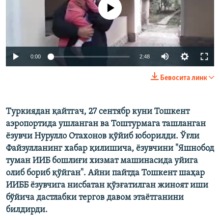
Айни дамда медиа-манба мавжуд эмас
0:00
2:48
Бевосита линк
Туркиядан қайтгач, 27 сентябр куни Тошкент
аэропортида ушланган ва Тоштурмага ташланган
ëзувчи Нурулло Отахонов қўйиб юборилди. Ўғли
Файзулланинг хабар қилишича, ёзувчини "Яшнобод
туман ИИБ бошлиғи хизмат машинасида уйига
олиб бориб қўйган". Айни пайтда Тошкент шаҳар
ИИББ ёзувчига нисбатан қўзғатилган жиноят иши
бўйича дастлабки тергов давом этаётганини
билдирди.