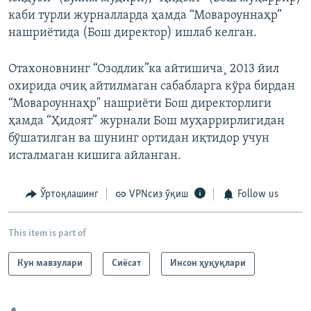
каби турли журналларда ҳамда “Мовароуннаҳр”
нашриётида (Бош директор) ишлаб келган.
Отахоновнинг “Озодлик”ка айтишича¸ 2013 йил
охирида очиқ айтилмаган сабабларга кўра бирдан
“Мовароуннаҳр" нашриёти Бош директорлиги
ҳамда “Ҳидоят” журнали Бош муҳаррирлигидан
бўшатилган ва шунинг ортидан иқтидор учун
исталмаган кишига айланган.​
Ўртоқлашинг
VPNсиз ўқиш
Follow us
This item is part of
Кун мавзулари
Сиёсат
Инсон ҳуқуқлари