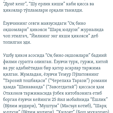
“Дунё кенг”, “Шу ерлик киши” каби қисса ва
ҳикоялар тўпламлари орқали танилди.
Ëзувчининг севги мавзусидаги “Оқ бино
оқшомлари” ҳикояси “Шарқ юлдузи” журналида
чоп этилгач, “Йилнинг энг яхши ҳикояси” деб
топилган эди.
Ушбу ҳикоя асосида “Оқ бино оқшомлари” бадиий
филми суратга олинган. Ёзувчи турк, гуржи, хитой
ва рус адабиётидан бир қатор асарлар таржима
қилган. Жумладан, ёзувчи Темур Пўлатовнинг
“Тарозий тошбақаси” (“Черепаха Тарази”) романи
ҳамда “Шинаванда” (“Завсегдатай”) қиссаси ҳам
Отахонов таржимасида ўзбек китобхонига етиб
борган ëзувчи кейинги 25 йил мобайнида “Ёшлик”
(Бўлим мудири), “Муштум” (Масъул котиб), “Шарқ
юлдузи” (Бўлим мудири), “Ҳидоят” (Бош муҳаррир)