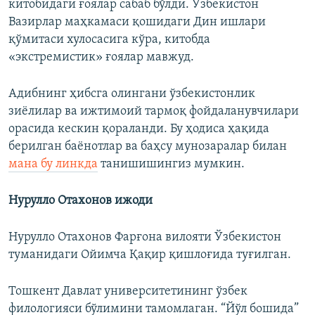
китобидаги ғоялар сабаб бўлди. Ўзбекистон
Вазирлар маҳкамаси қошидаги Дин ишлари
қўмитаси хулосасига кўра, китобда
«экстремистик» ғоялар мавжуд.
Адибнинг ҳибсга олингани ўзбекистонлик
зиёлилар ва ижтимоий тармоқ фойдаланувчилари
орасида кескин қораланди. Бу ҳодиса ҳақида
берилган баёнотлар ва баҳсу мунозаралар билан
мана бу линкда
танишишингиз мумкин.
Нурулло Отахонов ижоди
Нурулло Отахонов Фарғона вилояти Ўзбекистон
туманидаги Ойимча Қақир қишлоғида туғилган.
Тошкент Давлат университетининг ўзбек
филологияси бўлимини тамомлаган. “Йўл бошида”